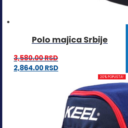
Polo majica Srbije
3,580.00
RSD
Ovaj
2,864.00
RSD
proizvod
20% POPUSTA!
ima
više
varijanti.
Opcije
mogu