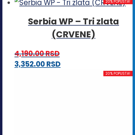
proizvod
20% POPUSTA!
ima
Serbia WP – Tri zlata
više
(CRVENE)
varijanti.
Opcije
4,190.00
RSD
mogu
Ovaj
3,352.00
RSD
biti
proizvod
20% POPUSTA!
izabrane
ima
na
više
stranici
varijanti.
proizvoda.
Opcije
mogu