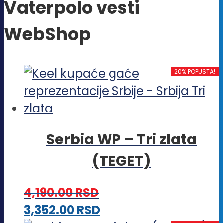
Vaterpolo vesti
WebShop
20% POPUSTA!
Serbia WP – Tri zlata
(TEGET)
4,190.00
RSD
Ovaj
3,352.00
RSD