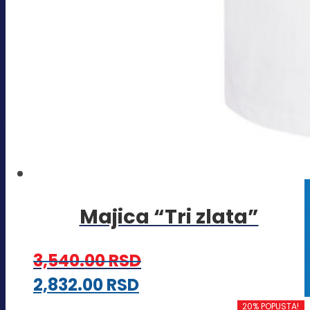
Majica “Tri zlata”
3,540.00
RSD
Ovaj
2,832.00
RSD
proizvod
20% POPUSTA!