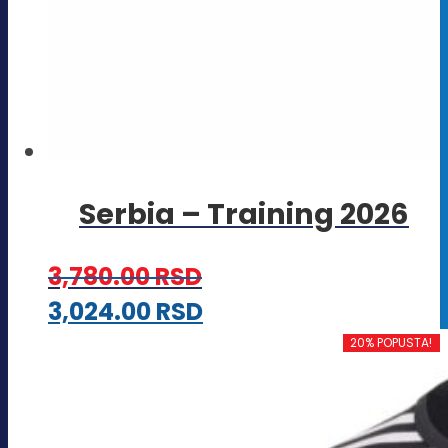
Serbia – Training 2026
3,780.00
RSD
Ovaj
3,024.00
RSD
proizvod
20% POPUSTA!
ima
više