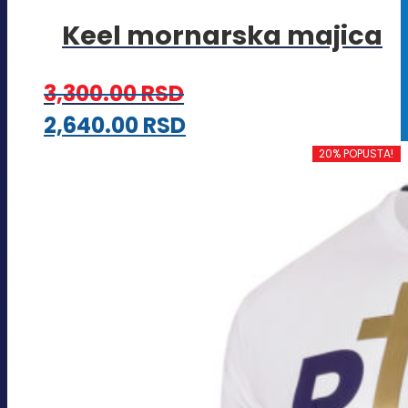
Keel mornarska majica
3,300.00
RSD
Ovaj
2,640.00
RSD
proizvod
20% POPUSTA!
ima
više
varijanti.
Opcije
mogu
biti
izabrane