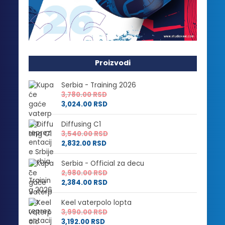
Proizvodi
Serbia - Training 2026
3,780.00
RSD
3,024.00
RSD
Diffusing C1
3,540.00
RSD
2,832.00
RSD
Serbia - Official za decu
2,980.00
RSD
2,384.00
RSD
Keel vaterpolo lopta
3,990.00
RSD
3,192.00
RSD