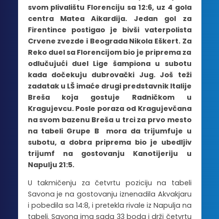
svom plivalištu Florenciju sa 12:6, uz 4 gola
centra Matea Aikardija. Jedan gol za
Firentince postigao je bivši vaterpolista
Crvene zvezde i Beograda Nikola Eškert. Za
Reko duel sa Florencijom bio je priprema za
odlučujući duel Lige šampiona u subotu
kada dočekuju dubrovački Jug. Još teži
zadatak u LŠ imaće drugi predstavnik Italije
Breša koja gostuje Radničkom u
Kragujevcu. Posle poraza od Kragujevčana
na svom bazenu Breša u trci za prvo mesto
na tabeli Grupe B mora da trijumfuje u
subotu, a dobra priprema bio je ubedljiv
trijumf na gostovanju Kanotijeriju u
Napulju 21:5.
U takmičenju za četvrtu poziciju na tabeli
Savona je na gostovanju iznenadila Akvakjaru
i pobedila sa 14:8, i pretekla rivale iz Napulja na
tabeli. Savona ima sada 33 boda i drži četvrtu