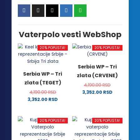
Vaterpolo vesti WebShop
20% POPUSTA!
20% POPUSTA!
Serbia WP – Tri
Serbia WP – Tri
zlata (CRVENE)
zlata (TEGET)
4,190.00
RSD
4,190.00
RSD
3,352.00
RSD
Ovaj
3,352.00
RSD
Ovaj
proizvod
proizvod
ima
ima
više
20% POPUSTA!
20% POPUSTA!
više
varijanti.
varijanti.
Opcije