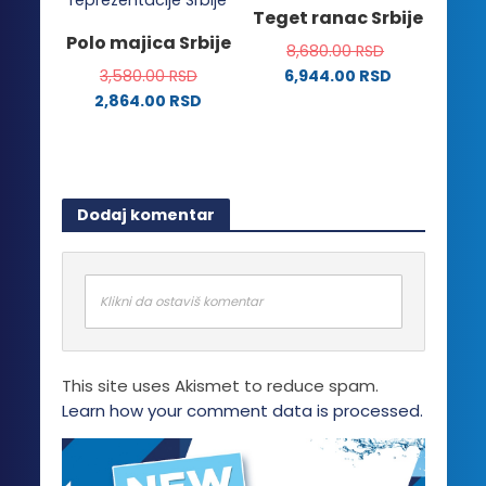
varijanti.
Teget ranac Srbije
mogu
Opcije
Polo majica Srbije
biti
8,680.00
RSD
mogu
izabrane
3,580.00
RSD
6,944.00
RSD
biti
na
2,864.00
RSD
izabrane
stranici
Ovaj
na
proizvoda.
proizvod
stranici
ima
proizvoda.
više
Dodaj komentar
varijanti.
Opcije
mogu
biti
Klikni da ostaviš komentar
izabrane
na
stranici
This site uses Akismet to reduce spam.
proizvoda.
Learn how your comment data is processed.