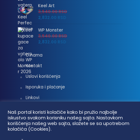
Keel Art
3,540.00
RSD
2,832.00
RSD
WP Monster
3,540.00
RSD
2,832.00
RSD
O nama
Kontakt
Uslovi korišćenja
Isporuka i plaćanje
Linkovi
Moj nalog
Naš portal koristi kolačiće kako bi pružio najbolje
iskustvo svakom korisniku našeg sajta. Nastavkom
korišćenja našeg web sajta, slažete se sa upotrebom
kolačića (Cookies).
Vaterpolo vesti © 2026. Sva prava zadržana.