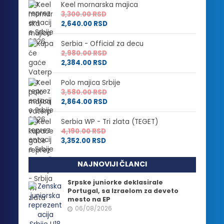
Keel mornarska majica
3,300.00
RSD
2,640.00
RSD
Serbia - Official za decu
2,980.00
RSD
2,384.00
RSD
Polo majica Srbije
3,580.00
RSD
2,864.00
RSD
Serbia WP - Tri zlata (TEGET)
4,190.00
RSD
3,352.00
RSD
NAJNOVIJI ČLANCI
Srpske juniorke deklasirale
Portugal, sa Izraelom za deveto
mesto na EP
06/08/2026