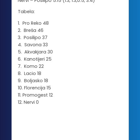
Nervi – Posilipo 5:15 (1:3, 1:3,0:5, 3:4)
Tabela:
1. Pro Reko 48
2. Breša 46
3. Posilipo 37
4. Savona 33
5. Akvakjara 30
6. Kanotijeri 25
7. Komo 22
8. Lacio 18
9. Boljasko 18
10. Florencija 15
11. Promogest 12
12. Nervi 0