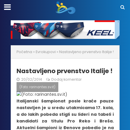
Početna
»
Evrokupovi
»
Nastavljeno prvenstvo Italije !
Nastavljeno prvenstvo Italije !
20/02/2014
Dodaj komentar
(Foto: rarinantes.sv.it)
Italijanski šampionat posle kraće pauze
nastavljen je u sredu utakmicama 17. kola,
a do lakih pobeda stigli su lideri na tabeli i
kandidati za titulu Pro Reko i Breša.
Aktuelni šampioni iz Đenove pobedio je na