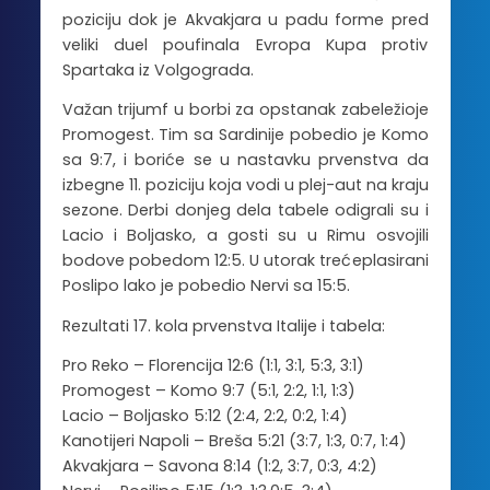
poziciju dok je Akvakjara u padu forme pred
veliki duel poufinala Evropa Kupa protiv
Spartaka iz Volgograda.
Važan trijumf u borbi za opstanak zabeležioje
Promogest. Tim sa Sardinije pobedio je Komo
sa 9:7, i boriće se u nastavku prvenstva da
izbegne 11. poziciju koja vodi u plej-aut na kraju
sezone. Derbi donjeg dela tabele odigrali su i
Lacio i Boljasko, a gosti su u Rimu osvojili
bodove pobedom 12:5. U utorak trećeplasirani
Poslipo lako je pobedio Nervi sa 15:5.
Rezultati 17. kola prvenstva Italije i tabela:
Pro Reko – Florencija 12:6 (1:1, 3:1, 5:3, 3:1)
Promogest – Komo 9:7 (5:1, 2:2, 1:1, 1:3)
Lacio – Boljasko 5:12 (2:4, 2:2, 0:2, 1:4)
Kanotijeri Napoli – Breša 5:21 (3:7, 1:3, 0:7, 1:4)
Akvakjara – Savona 8:14 (1:2, 3:7, 0:3, 4:2)