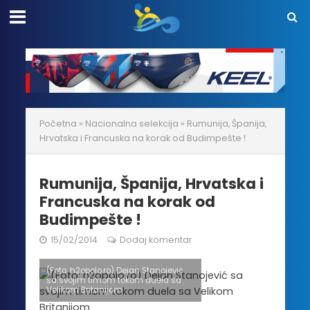
Početna
»
Nacionalna selekcija
»
Rumunija, Španija,
Hrvatska i Francuska na korak od Budimpešte !
Rumunija, Španija, Hrvatska i
Francuska na korak od
Budimpešte !
15/02/2014
Dodaj komentar
(Foto: h2opolo.ro) Dejan Stanojević
sa svojim timom tokom duela sa
Velikom Britanijom