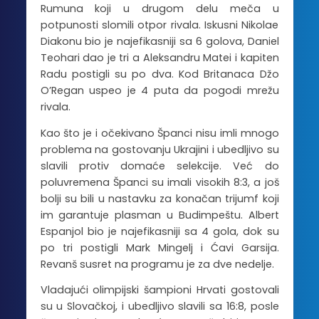
Rumuna koji u drugom delu meča u
potpunosti slomili otpor rivala. Iskusni Nikolae
Diakonu bio je najefikasniji sa 6 golova, Daniel
Teohari dao je tri a Aleksandru Matei i kapiten
Radu postigli su po dva. Kod Britanaca Džo
O’Regan uspeo je 4 puta da pogodi mrežu
rivala.
Kao što je i očekivano Španci nisu imli mnogo
problema na gostovanju Ukrajini i ubedljivo su
slavili protiv domaće selekcije. Već do
poluvremena Španci su imali visokih 8:3, a još
bolji su bili u nastavku za konačan trijumf koji
im garantuje plasman u Budimpeštu. Albert
Espanjol bio je najefikasniji sa 4 gola, dok su
po tri postigli Mark Mingelj i Ćavi Garsija.
Revanš susret na programu je za dve nedelje.
Vladajući olimpijski šampioni Hrvati gostovali
su u Slovačkoj, i ubedljivo slavili sa 16:8, posle