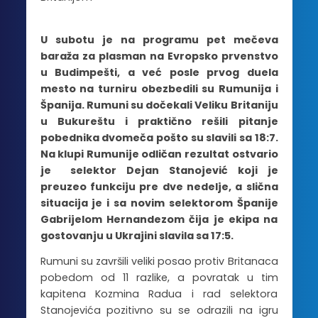
U subotu je na programu pet mečeva
baraža za plasman na Evropsko prvenstvo
u Budimpešti, a već posle prvog duela
mesto na turniru obezbedili su Rumunija i
Španija. Rumuni su dočekali Veliku Britaniju
u Bukureštu i praktično rešili pitanje
pobednika dvomeča pošto su slavili sa 18:7.
Na klupi Rumunije odličan rezultat ostvario
je selektor Dejan Stanojević koji je
preuzeo funkciju pre dve nedelje, a slična
situacija je i sa novim selektorom Španije
Gabrijelom Hernandezom čija je ekipa na
gostovanju u Ukrajini slavila sa 17:5.
Rumuni su završili veliki posao protiv Britanaca
pobedom od 11 razlike, a povratak u tim
kapitena Kozmina Radua i rad selektora
Stanojevića pozitivno su se odrazili na igru