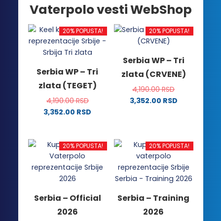
Vaterpolo vesti WebShop
20% POPUSTA!
20% POPUSTA!
Serbia WP – Tri
Serbia WP – Tri
zlata (CRVENE)
zlata (TEGET)
4,190.00
RSD
4,190.00
RSD
3,352.00
RSD
Ovaj
3,352.00
RSD
Ovaj
proizvod
proizvod
ima
ima
više
20% POPUSTA!
20% POPUSTA!
više
varijanti.
varijanti.
Opcije
Opcije
mogu
mogu
biti
Serbia – Official
Serbia – Training
biti
izabrane
2026
2026
izabrane
na