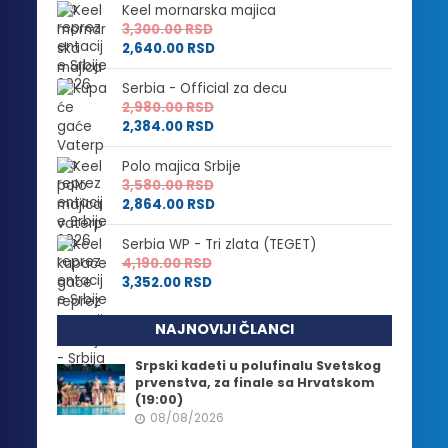
Keel mornarska majica
3,300.00
RSD
2,640.00
RSD
Serbia - Official za decu
2,980.00
RSD
2,384.00
RSD
Polo majica Srbije
3,580.00
RSD
2,864.00
RSD
Serbia WP - Tri zlata (TEGET)
4,190.00
RSD
3,352.00
RSD
NAJNOVIJI ČLANCI
Srpski kadeti u polufinalu Svetskog
prvenstva, za finale sa Hrvatskom
(19:00)
08/08/2026