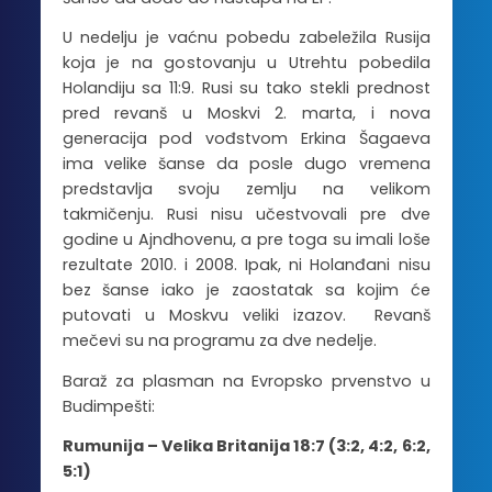
U nedelju je vaćnu pobedu zabeležila Rusija
koja je na gostovanju u Utrehtu pobedila
Holandiju sa 11:9. Rusi su tako stekli prednost
pred revanš u Moskvi 2. marta, i nova
generacija pod vođstvom Erkina Šagaeva
ima velike šanse da posle dugo vremena
predstavlja svoju zemlju na velikom
takmičenju. Rusi nisu učestvovali pre dve
godine u Ajndhovenu, a pre toga su imali loše
rezultate 2010. i 2008. Ipak, ni Holanđani nisu
bez šanse iako je zaostatak sa kojim će
putovati u Moskvu veliki izazov. Revanš
mečevi su na programu za dve nedelje.
Baraž za plasman na Evropsko prvenstvo u
Budimpešti:
Rumunija – Velika Britanija 18:7 (3:2, 4:2, 6:2,
5:1)