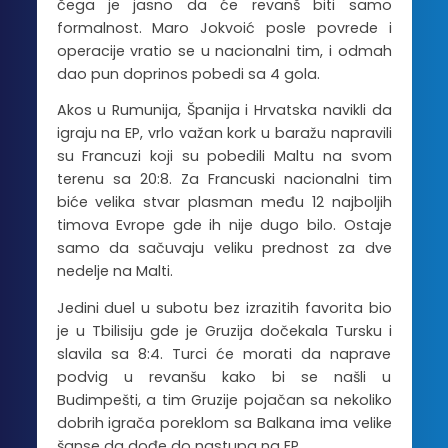
čega je jasno da će revanš biti samo
formalnost. Maro Jokvoić posle povrede i
operacije vratio se u nacionalni tim, i odmah
dao pun doprinos pobedi sa 4 gola.
Akos u Rumunija, Španija i Hrvatska navikli da
igraju na EP, vrlo važan kork u baražu napravili
su Francuzi koji su pobedili Maltu na svom
terenu sa 20:8. Za Francuski nacionalni tim
biće velika stvar plasman među 12 najboljih
timova Evrope gde ih nije dugo bilo. Ostaje
samo da sačuvaju veliku prednost za dve
nedelje na Malti.
Jedini duel u subotu bez izrazitih favorita bio
je u Tbilisiju gde je Gruzija dočekala Tursku i
slavila sa 8:4. Turci će morati da naprave
podvig u revanšu kako bi se našli u
Budimpešti, a tim Gruzije pojačan sa nekoliko
dobrih igrača poreklom sa Balkana ima velike
šanse da dođe do nastupa na EP.