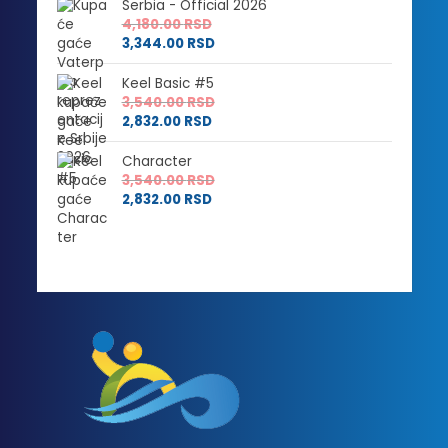
Serbia - Official 2026
4,180.00
RSD
3,344.00
RSD
Keel Basic #5
3,540.00
RSD
2,832.00
RSD
Character
3,540.00
RSD
2,832.00
RSD