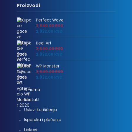
Proizvodi
Perfect Wave
3,540.00
RSD
2,832.00
RSD
Keel Art
3,540.00
RSD
2,832.00
RSD
WP Monster
3,540.00
RSD
2,832.00
RSD
O nama
Kontakt
Uslovi korišćenja
Isporuka i plaćanje
Linkovi