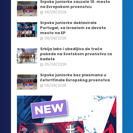
Srpske juniorke zauzele 10. mesto
na Evropskom prvenstvu
06/08/2026
Srpske juniorke deklasirale
Portugal, sa Izraelom za deveto
mesto na EP
06/08/2026
Srbija lako i ubedljivo do treće
pobede na Svetskom prvenstvu za
kadete
05/08/2026
Srpske juniorke bez plasmana u
četvrtfinale Evropskog prvenstva
05/08/2026