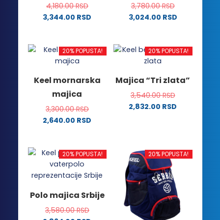
na
stranici
4,180.00
RSD
3,780.00
RSD
stranici
proizvoda.
3,344.00
RSD
3,024.00
RSD
proizvoda.
Ovaj
Ovaj
proizvod
proizvod
ima
ima
20% POPUSTA!
20% POPUSTA!
više
više
varijanti.
varijanti.
Keel mornarska
Majica “Tri zlata”
Opcije
Opcije
majica
3,540.00
RSD
mogu
mogu
2,832.00
RSD
biti
biti
3,300.00
RSD
Ovaj
izabrane
izabrane
2,640.00
RSD
proizvod
na
na
Ovaj
ima
stranici
stranici
proizvod
više
proizvoda.
proizvoda.
ima
20% POPUSTA!
20% POPUSTA!
varijanti.
više
Opcije
varijanti.
mogu
Opcije
Polo majica Srbije
biti
mogu
izabrane
3,580.00
RSD
biti
na