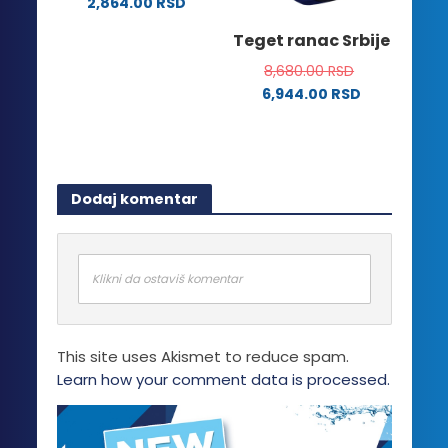
2,864.00
RSD
izabrane
stranici
Ovaj
na
Teget ranac Srbije
proizvoda.
proizvod
stranici
ima
8,680.00
RSD
proizvoda.
više
6,944.00
RSD
varijanti.
Opcije
mogu
biti
Dodaj komentar
izabrane
na
stranici
proizvoda.
Klikni da ostaviš komentar
This site uses Akismet to reduce spam.
Learn how your comment data is processed.