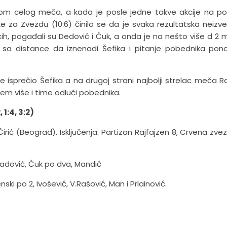
okom celog meča, a kada je posle jedne takve akcije na p
e za Zvezdu (10:6) činilo se da je svaka rezultatska neizv
ćih, pogađali su Dedović i Ćuk, a onda je na nešto više d 2 
sa distance da iznenadi Šefika i pitanje pobednika pon
i se isprečio Šefika a na drugoj strani najbolji strelac meča R
ačem više i time odluči pobednika.
 1:4, 3:2)
Ćirić (Beograd). Isključenja: Partizan Rajfajzen 8, Crvena zvez
radović, Ćuk po dva, Mandić
ki po 2, Ivošević, V.Rašović, Man i Prlainović.