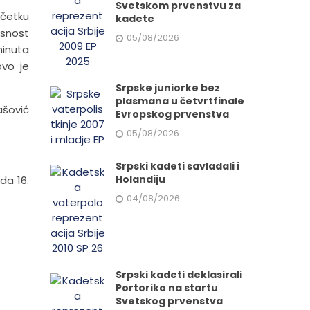
Svetskom prvenstvu za
očetku
kadete
esnost
05/08/2026
minuta
ovo je
Srpske juniorke bez
plasmana u četvrtfinale
ašović
Evropskog prvenstva
05/08/2026
Srpski kadeti savladali i
Holandiju
da 16.
04/08/2026
Srpski kadeti deklasirali
Portoriko na startu
Svetskog prvenstva