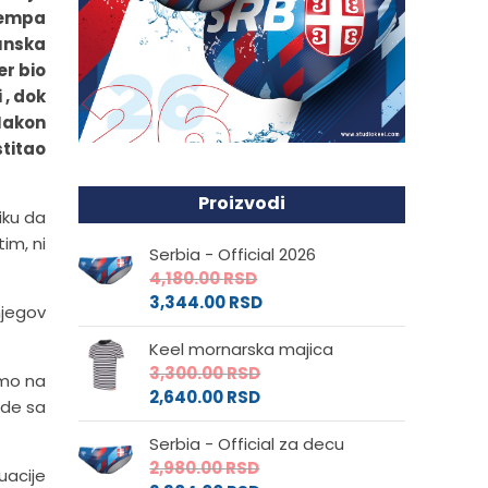
 tempa
hunska
er bio
 , dok
 Nakon
stitao
Proizvodi
iku da
im, ni
Serbia - Official 2026
4,180.00
RSD
3,344.00
RSD
njegov
Keel mornarska majica
3,300.00
RSD
smo na
2,640.00
RSD
zde sa
Serbia - Official za decu
2,980.00
RSD
uacije