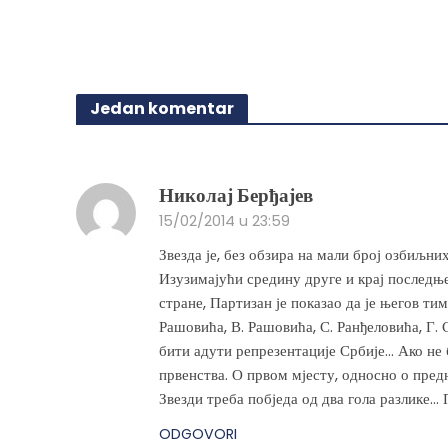
izabra
proizvod
na
ima
stranici
više
proizvo
varijanti.
Jedan komentar
Opcije
mogu
biti
izabrane
Николај Берђајев
na
15/02/2014 u 23:59
stranici
proizvoda.
Звезда је, без обзира на мали број озбиљни
Изузимајући средину друге и крај последње 
стране, Партизан је показао да је његов тим
Рашовића, В. Рашовића, С. Ранђеловића, Г.
бити адути репрезентације Србије… Ако не 
првенства. О првом мјесту, односно о пред
Звезди треба побједа од два гола разлике… 
ODGOVORI