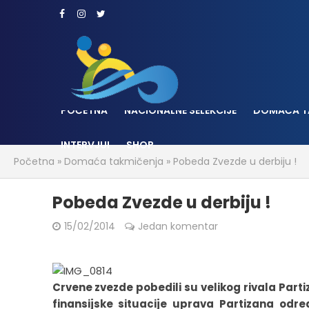
POČETNA
NACIONALNE SELEKCIJE
DOMAĆA T
INTERVJUI
SHOP
Početna
»
Domaća takmičenja
»
Pobeda Zvezde u derbiju !
Pobeda Zvezde u derbiju !
15/02/2014
Jedan komentar
Crvene zvezde pobedili su velikog rivala Partiz
finansijske situacije uprava Partizana odred