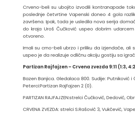
Crveno-beli su ubojito izvodili kontranapade t
poslednje četvrtine Vapenski doneo 4 gola razlik
završena. Ipak, tada je usledila nova serija doma
do kraja Uroš Čučković uspeo dobrim udarcem 
otvoreno.
Imali su crno-beli ubrzo i priliku da izjendače, al
uspeo je da realizuje odličnu akciju gostiju sa igr
Partizan Rajfajzen – Crvena zvezda 9:11 (1:3, 4:2,
Bazen Banjica. Gledalaca 800. Sudije: Putniković i 
Peterci:Partizan Rajfajzen 2 (0).
PARTIZAN RAJFAJZEN:strelci Čučković, Dedović, Ob
CRVENA ZVEZDA: strelci S.Rašović 3, Vukčević, Vapens