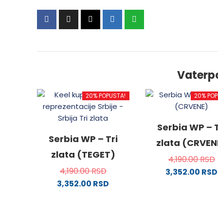
Vaterp
20% POPUSTA!
20% POP
Serbia WP – T
Serbia WP – Tri
zlata (CRVEN
zlata (TEGET)
4,190.00
RSD
4,190.00
RSD
3,352.00
RSD
3,352.00
RSD
Ovaj
Ovaj
proizv
proizvod
ima