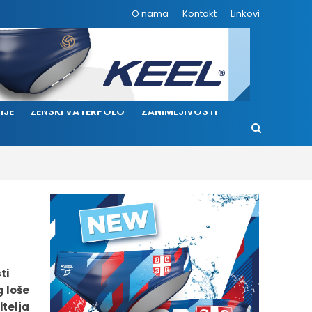
O nama
Kontakt
Linkovi
IJE
ŽENSKI VATERPOLO
ZANIMLJIVOSTI
ti
g loše
telja