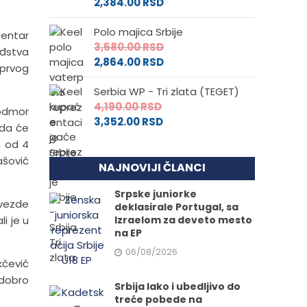
2,384.00
RSD
Polo majica Srbije
Centar
3,580.00
RSD
ođstva
2,864.00
RSD
 prvog
Serbia WP - Tri zlata (TEGET)
4,190.00
RSD
 odmor
3,352.00
RSD
 da će
m od 4
ašović
NAJNOVIJI ČLANCI
Srpske juniorke
Zvezde
deklasirale Portugal, sa
li je u
Izraelom za deveto mesto
na EP
06/08/2026
kčević
 dobro
Srbija lako i ubedljivo do
treće pobede na