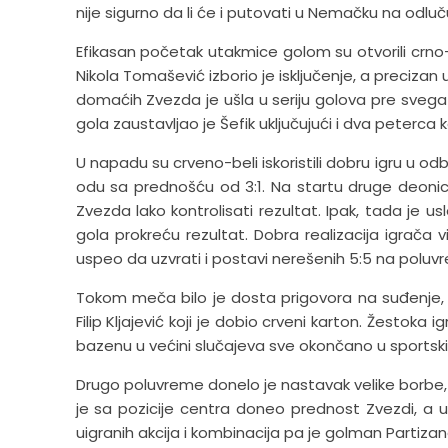
nije sigurno da li će i putovati u Nemačku na odluč
Efikasan početak utakmice golom su otvorili crno-
Nikola Tomašević izborio je isključenje, a precizan
domaćih Zvezda je ušla u seriju golova pre svega 
gola zaustavljao je Šefik uključujući i dva peterca
U napadu su crveno-beli iskoristili dobru igru u od
odu sa prednošću od 3:1. Na startu druge deonice
Zvezda lako kontrolisati rezultat. Ipak, tada je u
gola prokreću rezultat. Dobra realizacija igrača v
uspeo da uzvrati i postavi nerešenih 5:5 na poluv
Tokom meča bilo je dosta prigovora na suđenje,
Filip Kljajević koji je dobio crveni karton. Žestoka i
bazenu u većini slučajeva sve okončano u sportski
Drugo poluvreme donelo je nastavak velike borbe, i
je sa pozicije centra doneo prednost Zvezdi, a u o
uigranih akcija i kombinacija pa je golman Partizan