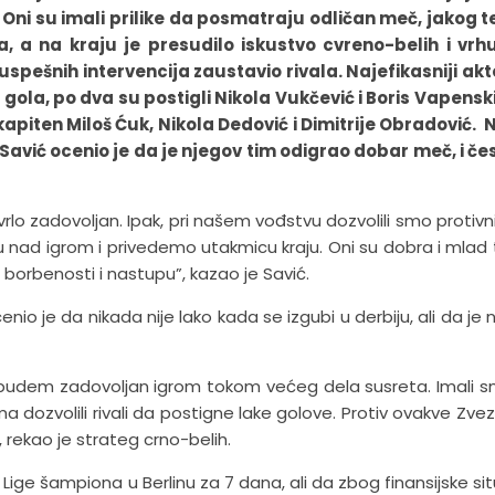
i. Oni su imali prilike da posmatraju odličan meč, jakog
a, a na kraju je presudilo iskustvo cvreno-belih i vr
spešnih intervencija zaustavio rivala. Najefikasniji akt
 gola, po dva su postigli Nikola Vukčević i Boris Vapenski
apiten Miloš Ćuk, Nikola Dedović i Dimitrije Obradović.
avić ocenio je da je njegov tim odigrao dobar meč, i če
vrlo zadovoljan. Ipak, pri našem vođstvu dozvolili smo protivn
lu nad igrom i privedemo utakmicu kraju. Oni su dobra i mlad t
 borbenosti i nastupu”, kazao je Savić.
io je da nikada nije lako kada se izgubi u derbiju, ali da je 
da budem zadovoljan igrom tokom većeg dela susreta. Imali 
 dozvolili rivali da postigne lake golove. Protiv ovakve Zve
rekao je strateg crno-belih.
ge šampiona u Berlinu za 7 dana, ali da zbog finansijske sit