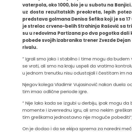
vaterpola, oko 1000, bio je u subotu na Banjic
uz dosta rezultatskih preokreta, lepih potez
predstava golmana Denisa Šefika koji je sa 17 u
je strelac crveno-belih Strahinja Rašović sa tri
su u redovima Partizana po dva pogotka dali k
pobede svojih izabranika trener Zvezde Dejan S
rivalu.
” Igrali smo jako i stabilno i time mogu da budem 
se vrati, ali smo na kraju uspeli da vratimo kontro
u jednom trenutku nisu odustajali i čestitam im na
Njegov kolega Vladimir Vujasinović nakon duela ocen
tim imao odlične periode igre.
” Nije lako kada se izgubi u derbiju, ipak mogu 
momente i izvenrednu igru, ali smo nekim greškama
tim greškama jednostavno nije moguće pobediti”, 
On je dodao i da se ekipa sprema za naredni meč Li