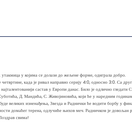
ne
biti
izabrane
na
da.
stranici
proizvoda.
х утакмица у којима се долази до жељене форме, одиграла добро.
четвртине, када је ривал направио серију 4:0, односно 3:0. Са друг
 најталентованији састав у Европи данас. Било је одлично гледати С
 Суботића, Д. Мандића, С. Живојиновића, који ће у наредним година
буде великих изненађења, Звезда и Раднички ће водити борбу у фин
ности домаћег терена, одлучиће њихов меч. Радничком је довољан р
Поздрав свима!