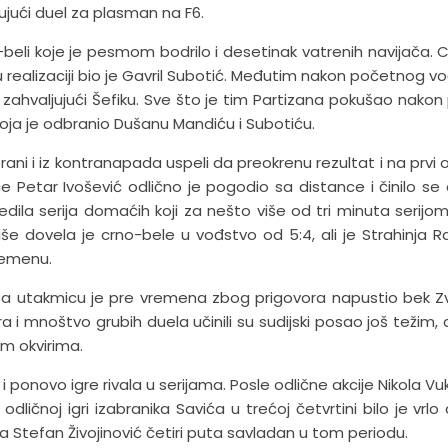
ujući duel za plasman na F6.
beli koje je pesmom bodrilo i desetinak vatrenih navijača. 
 u realizaciji bio je Gavril Subotić. Međutim nakon početnog v
zahvaljujući Šefiku. Sve što je tim Partizana pokušao nakon
 koja je odbranio Dušanu Mandiću i Subotiću.
brani i iz kontranapada uspeli da preokrenu rezultat i na prvi
 Petar Ivošević odlično je pogodio sa distance i činilo se
sledila serija domaćih koji za nešto više od tri minuta serijo
iše dovela je crno-bele u vođstvo od 5:4, ali je Strahinja R
remenu.
 a utakmicu je pre vremena zbog prigovora napustio bek 
gra i mnoštvo grubih duela učinili su sudijski posao još težim, a
m okvirima.
 ponovo igre rivala u serijama. Posle odlične akcije Nikola Vu
dličnoj igri izabranika Savića u trećoj četvrtini bilo je vrlo
a Stefan Živojinović četiri puta savladan u tom periodu.