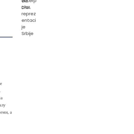
е
.
ма
алу
еми, а