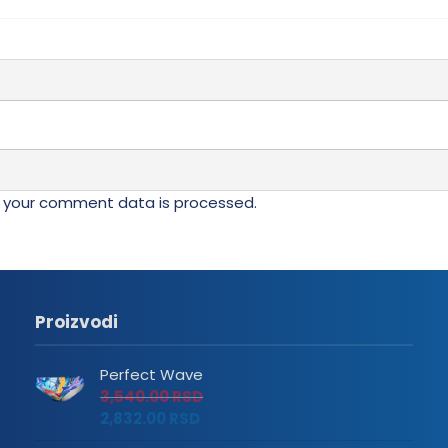
 your comment data is processed.
Proizvodi
Perfect Wave
3,540.00
RSD
2,832.00
RSD