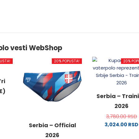
olo vesti WebShop
USTA!
20% POPUSTA!
20% POP
ri
E)
Serbia – Train
2026
3,780.00
RSD
3,024.00
RSD
od
Serbia – Official
Ovaj
2026