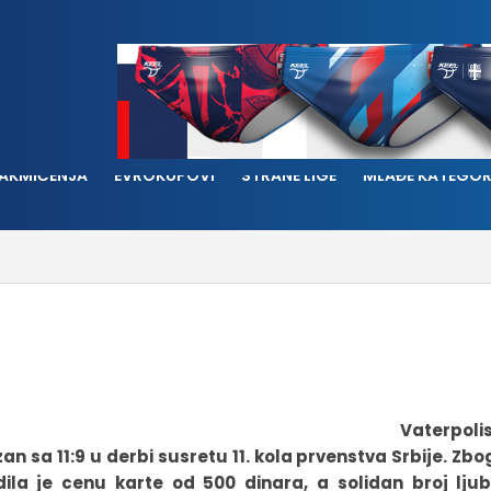
AKMIČENJA
EVROKUPOVI
STRANE LIGE
MLAĐE KATEGOR
Vaterpolis
an sa 11:9 u derbi susretu 11. kola prvenstva Srbije. Zbo
ila je cenu karte od 500 dinara, a solidan broj ljubi