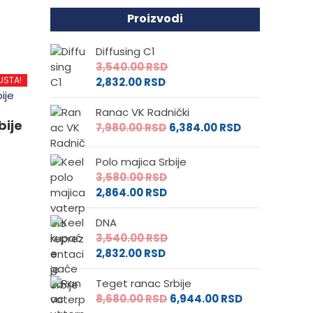
d
Proizvodi
.
Diffusing C1
3,540.00
RSD
USTA!
2,832.00
RSD
Ranac VK Radnički
e
bije
7,980.00
RSD
6,384.00
RSD
Polo majica Srbije
da.
3,580.00
RSD
2,864.00
RSD
DNA
3,540.00
RSD
2,832.00
RSD
Teget ranac Srbije
8,680.00
RSD
6,944.00
RSD