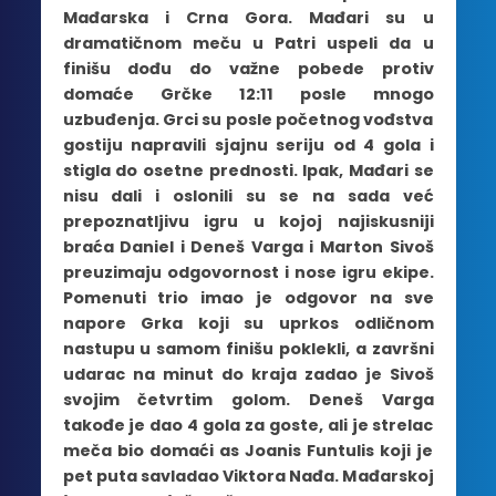
Mađarska i Crna Gora. Mađari su u
dramatičnom meču u Patri uspeli da u
finišu dođu do važne pobede protiv
domaće Grčke 12:11 posle mnogo
uzbuđenja. Grci su posle početnog vođstva
gostiju napravili sjajnu seriju od 4 gola i
stigla do osetne prednosti. Ipak, Mađari se
nisu dali i oslonili su se na sada već
prepoznatljivu igru u kojoj najiskusniji
braća Daniel i Deneš Varga i Marton Sivoš
preuzimaju odgovornost i nose igru ekipe.
Pomenuti trio imao je odgovor na sve
napore Grka koji su uprkos odličnom
nastupu u samom finišu poklekli, a završni
udarac na minut do kraja zadao je Sivoš
svojim četvrtim golom. Deneš Varga
takođe je dao 4 gola za goste, ali je strelac
meča bio domaći as Joanis Funtulis koji je
pet puta savladao Viktora Nađa. Mađarskoj