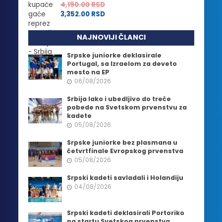
4,190.00
RSD
3,352.00
RSD
NAJNOVIJI ČLANCI
Srpske juniorke deklasirale
Portugal, sa Izraelom za deveto
mesto na EP
06/08/2026
Srbija lako i ubedljivo do treće
pobede na Svetskom prvenstvu za
kadete
05/08/2026
Srpske juniorke bez plasmana u
četvrtfinale Evropskog prvenstva
05/08/2026
Srpski kadeti savladali i Holandiju
04/08/2026
Srpski kadeti deklasirali Portoriko
na startu Svetskog prvenstva