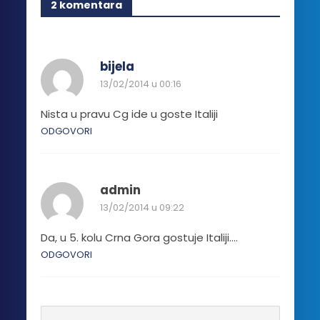
2 komentara
varijanti.
Opcije
mogu
biti
bijela
izabrane
13/02/2014 u 00:16
na
stranici
Nista u pravu Cg ide u goste Italiji
proizvoda.
ODGOVORI
admin
13/02/2014 u 09:22
Da, u 5. kolu Crna Gora gostuje Italiji….
ODGOVORI