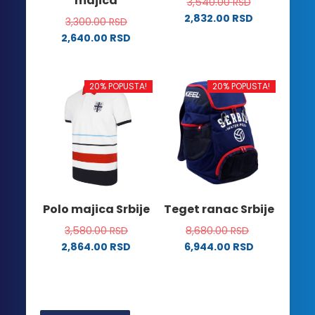
majica
3,540.00
RSD
proizvoda.
proizvoda.
2,832.00
RSD
3,300.00
RSD
Ovaj
2,640.00
RSD
proizvod
Ovaj
ima
proizvod
više
ima
20% POPUSTA!
20% POPUSTA!
varijanti.
više
Opcije
varijanti.
mogu
Opcije
biti
mogu
izabrane
biti
na
izabrane
stranici
na
Polo majica Srbije
Teget ranac Srbije
proizvoda.
stranici
3,580.00
RSD
8,680.00
RSD
proizvoda.
2,864.00
RSD
6,944.00
RSD
Ovaj
proizvod
ima
više