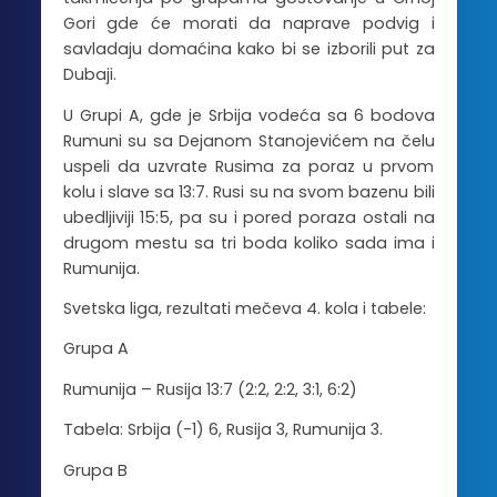
Gori gde će morati da naprave podvig i
savladaju domaćina kako bi se izborili put za
Dubaji.
U Grupi A, gde je Srbija vodeća sa 6 bodova
Rumuni su sa Dejanom Stanojevićem na čelu
uspeli da uzvrate Rusima za poraz u prvom
kolu i slave sa 13:7. Rusi su na svom bazenu bili
ubedljiviji 15:5, pa su i pored poraza ostali na
drugom mestu sa tri boda koliko sada ima i
Rumunija.
Svetska liga, rezultati mečeva 4. kola i tabele:
Grupa A
Rumunija – Rusija 13:7 (2:2, 2:2, 3:1, 6:2)
Tabela: Srbija (-1) 6, Rusija 3, Rumunija 3.
Grupa B