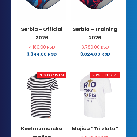
mogu
stranici
biti
proizvoda.
izabrane
na
Serbia – Official
Serbia – Training
stranici
2026
2026
proizvoda.
4,180.00
RSD
3,780.00
RSD
3,344.00
RSD
3,024.00
RSD
Ovaj
Ovaj
proizvod
proizvod
ima
ima
20% POPUSTA!
20% POPUSTA!
više
više
varijanti.
varijanti.
Opcije
Opcije
mogu
mogu
biti
biti
izabrane
izabrane
na
na
Keel mornarska
Majica “Tri zlata”
stranici
stranici