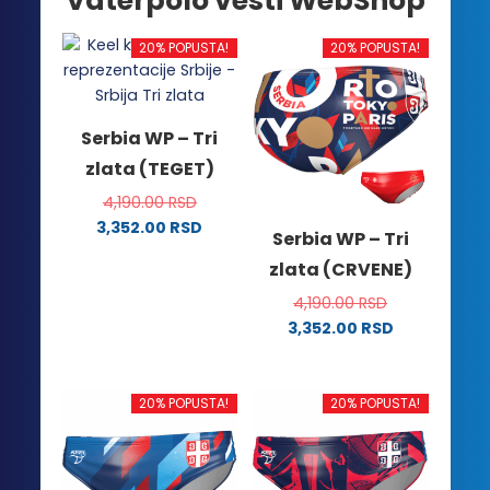
Vaterpolo vesti WebShop
20% POPUSTA!
20% POPUSTA!
Serbia WP – Tri
zlata (TEGET)
4,190.00
RSD
3,352.00
RSD
Serbia WP – Tri
Ovaj
zlata (CRVENE)
proizvod
ima
4,190.00
RSD
više
3,352.00
RSD
Ovaj
varijanti.
proizvod
Opcije
ima
mogu
20% POPUSTA!
20% POPUSTA!
više
biti
varijanti.
izabrane
Opcije
na