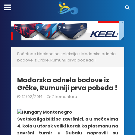
Početna
»
Nacionalna selekcija
»
Mađarska odnela
bodove iz Grčke, Rumuniji prva pobeda !
Mađarska odnela bodove iz
Grčke, Rumuniji prva pobeda !
12/02/2014
2 komentara
Svetska liga bliži se završnici, a u mečevima
4. kola u utorak veliki korak ka plasmanu na
završni turnir u Dubaiu napravili su