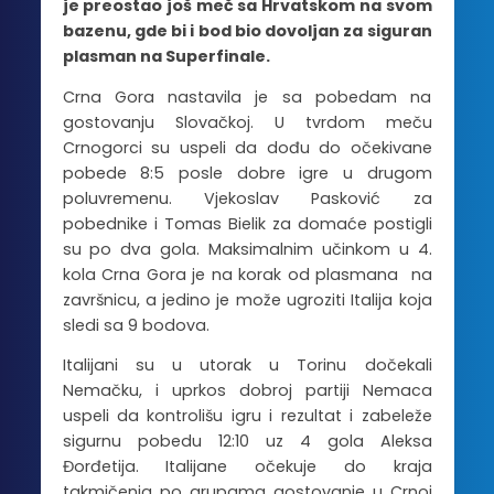
je preostao još meč sa Hrvatskom na svom
bazenu, gde bi i bod bio dovoljan za siguran
plasman na Superfinale.
Crna Gora nastavila je sa pobedam na
gostovanju Slovačkoj. U tvrdom meču
Crnogorci su uspeli da dođu do očekivane
pobede 8:5 posle dobre igre u drugom
poluvremenu. Vjekoslav Pasković za
pobednike i Tomas Bielik za domaće postigli
su po dva gola. Maksimalnim učinkom u 4.
kola Crna Gora je na korak od plasmana na
završnicu, a jedino je može ugroziti Italija koja
sledi sa 9 bodova.
Italijani su u utorak u Torinu dočekali
Nemačku, i uprkos dobroj partiji Nemaca
uspeli da kontrolišu igru i rezultat i zabeleže
sigurnu pobedu 12:10 uz 4 gola Aleksa
Đorđetija. Italijane očekuje do kraja
takmičenja po grupama gostovanje u Crnoj