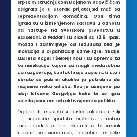
srpskim stručnjakom Dejanom Udovičićem
odigrala je u utorak prijateljski meč sa
reprezentacijom domaćina. Oba tima
igrala su u izmenjenom sastavu u odnosu
na nastupe na Svetskom prvenstvu u
Barseloni, a Mađari su slavili sa 13:6. Ipak,
možda i zanimljivije od rezultata bila je
inovacija u organizaciji same igre. Sudije
susreta Vogel i Šekelji nosili su opremu za
komunikaciju kojom su mogli međusobno
da razgovraju, kontaktiraju zapisnički sto i
obrate se publici ukoliko je potrebno da
razjasne neku odluku. Sve je učinjeno po
ideji Ištvana Gergeljija kako bi se igra
učinila jasnijom i atraktivnijom za publiku.
Organizatori susreta su otišli korak dalje u želji
da unaprede sportsku pretstavu i nakon
meča podelili publici anketu kako bi saznali
kako im se svideo meč, i posebno tehničke