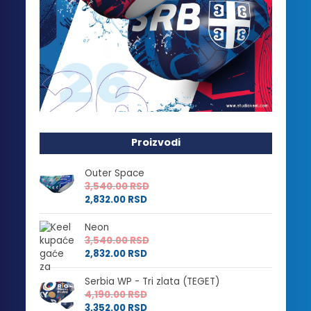
Proizvodi
Outer Space
3,540.00
RSD
2,832.00
RSD
Neon
3,540.00
RSD
2,832.00
RSD
Serbia WP - Tri zlata (TEGET)
4,190.00
RSD
3,352.00
RSD