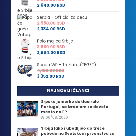
2,640.00
RSD
Serbia - Official za decu
2,980.00
RSD
2,384.00
RSD
Polo majica Srbije
3,580.00
RSD
2,864.00
RSD
Serbia WP - Tri zlata (TEGET)
4,190.00
RSD
3,352.00
RSD
NAJNOVIJI ČLANCI
Srpske juniorke deklasirale
Portugal, sa Izraelom za deveto
mesto na EP
06/08/2026
Srbija lako i ubedljivo do treće
pobede na Svetskom prvenstvu za