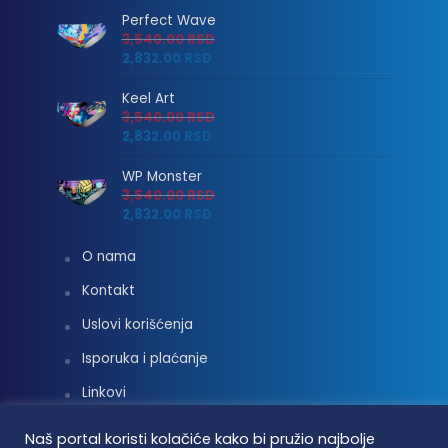
Perfect Wave
3,540.00
RSD
2,832.00
RSD
Keel Art
3,540.00
RSD
2,832.00
RSD
WP Monster
3,540.00
RSD
2,832.00
RSD
O nama
Kontakt
Uslovi korišćenja
Isporuka i plaćanje
Linkovi
Moj nalog
Naš portal koristi kolačiće kako bi pružio najbolje