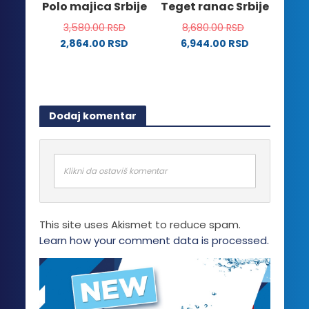
Polo majica Srbije
Teget ranac Srbije
proizvoda.
stranici
3,580.00
RSD
8,680.00
RSD
proizvoda.
2,864.00
RSD
6,944.00
RSD
Ovaj
proizvod
ima
više
Dodaj komentar
varijanti.
Opcije
mogu
biti
Klikni da ostaviš komentar
izabrane
na
stranici
This site uses Akismet to reduce spam.
proizvoda.
Learn how your comment data is processed.