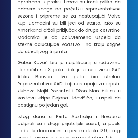
oprobana u praksi, timovi su imali prilike da
odmere snage na početku reprezentativne
sezone i pripreme se za nastupajući Volvo
kup. Domaćini su bili ječi od starta, iako su
Amerikanci držali priključak do druge četvrtine,
Mađarska je do poluvremena uspela da
stekne odlučujuće vođstvo i na kraju stigne
do ubedljivog trijumfa.
Gabor Kovač bio je najefikasniji u redovima
domaćih sa 3 gola, dok je u redovima SAD
Aleks Bouven dva puta bio strelac.
Reprezentativci SAD koji nastupaju za srpske
klubove Majkl Rozental i Džon Man bili su u
sastavu ekipe Dejana Udovičića, i uspeli da
postignu po jedan gol.
Istog dana u Pertu Australija i Hrvatska
odigrali su i drugi prijateljski susret, a posle
pobede doomaćina u prvom duelu 12:9, drugi
susret završen je nerešenim rezultatom 9:9.