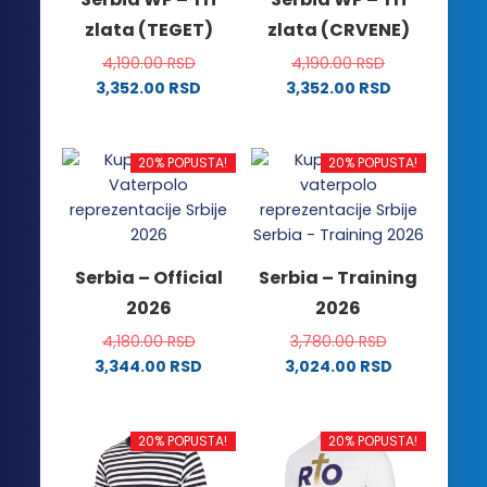
zlata (TEGET)
zlata (CRVENE)
4,190.00
RSD
4,190.00
RSD
3,352.00
RSD
3,352.00
RSD
Ovaj
Ovaj
proizvod
proizvod
ima
ima
20% POPUSTA!
20% POPUSTA!
više
više
varijanti.
varijanti.
Opcije
Opcije
mogu
mogu
Serbia – Official
Serbia – Training
biti
biti
2026
2026
izabrane
izabrane
na
na
4,180.00
RSD
3,780.00
RSD
stranici
stranici
3,344.00
RSD
3,024.00
RSD
proizvoda.
proizvoda.
Ovaj
Ovaj
proizvod
proizvod
ima
ima
20% POPUSTA!
20% POPUSTA!
više
više