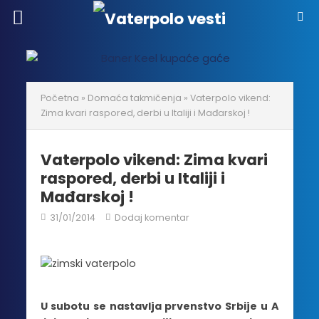
Početna
»
Domaća takmičenja
»
Vaterpolo vikend:
Zima kvari raspored, derbi u Italiji i Mađarskoj !
Vaterpolo vikend: Zima kvari
raspored, derbi u Italiji i
Mađarskoj !
31/01/2014
Dodaj komentar
U subotu se nastavlja prvenstvo Srbije u A