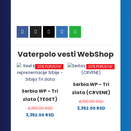
Vaterpolo vesti WebShop
20% POPUSTA!
20% POPUSTA!
Serbia WP – Tri
Serbia WP – Tri
zlata (CRVENE)
zlata (TEGET)
4,190.00
RSD
4,190.00
RSD
3,352.00
RSD
Ovaj
3,352.00
RSD
Ovaj
proizvod
proizvod
ima