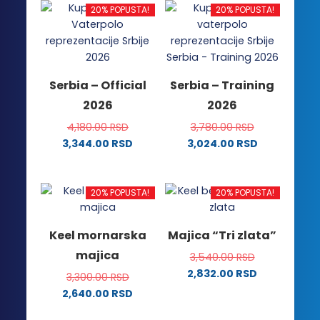
ima
više
20% POPUSTA!
20% POPUSTA!
više
varijanti.
varijanti.
Opcije
Opcije
mogu
mogu
biti
Serbia – Official
Serbia – Training
biti
izabrane
2026
2026
izabrane
na
na
stranici
4,180.00
RSD
3,780.00
RSD
stranici
proizvoda.
3,344.00
RSD
3,024.00
RSD
proizvoda.
Ovaj
Ovaj
proizvod
proizvod
ima
ima
20% POPUSTA!
20% POPUSTA!
više
više
varijanti.
varijanti.
Keel mornarska
Majica “Tri zlata”
Opcije
Opcije
majica
3,540.00
RSD
mogu
mogu
2,832.00
RSD
biti
biti
3,300.00
RSD
Ovaj
izabrane
izabrane
2,640.00
RSD
proizvod
na
na
Ovaj