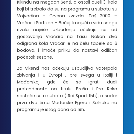
Kikindu na megdan Senti, a ostali dueli 3. kola
koji bi trebalo da su na programu u subotu su
Vojvodina – Crvena zvezda, Taš 2000 –
Vračar, i Partizan – Bečej. Imajući u vidu snage
rivala najviše uzbuđenja očekuje se od
gostovanja Vračara na Tašu. Nakon dva
odigrana kola Vračar je na čelu tabele sa 6
bodova, i imaće priliku da nastavi odličan
početak sezone.
Za vikend nas očekuju uzbudljiva vaterpolo
zbivanja i u Evropi , pre svega u Italiji i
Mađarskoj gde će se igrati dueli
pretendenata na titulu. Breša i Pro Reko
sastaće se u subotu ( Rai Sport 15h), a sudar
prva dva tima Mađarske Egera i Solnoka na
programu je istog dana od 19h.