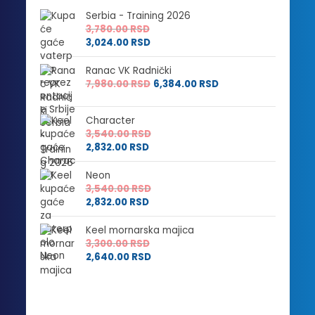
Serbia - Training 2026
3,780.00
RSD
3,024.00
RSD
Ranac VK Radnički
7,980.00
RSD
6,384.00
RSD
Character
3,540.00
RSD
2,832.00
RSD
Neon
3,540.00
RSD
2,832.00
RSD
Keel mornarska majica
3,300.00
RSD
2,640.00
RSD