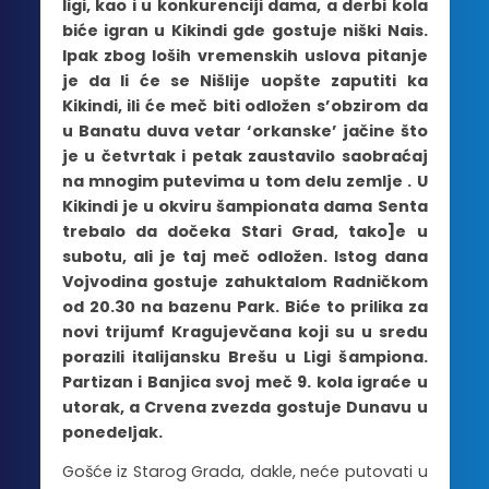
ligi, kao i u konkurenciji dama, a derbi kola
biće igran u Kikindi gde gostuje niški Nais.
Ipak zbog loših vremenskih uslova pitanje
je da li će se Nišlije uopšte zaputiti ka
Kikindi, ili će meč biti odložen s’obzirom da
u Banatu duva vetar ‘orkanske’ jačine što
je u četvrtak i petak zaustavilo saobraćaj
na mnogim putevima u tom delu zemlje . U
Kikindi je u okviru šampionata dama Senta
trebalo da dočeka Stari Grad, tako]e u
subotu, ali je taj meč odložen. Istog dana
Vojvodina gostuje zahuktalom Radničkom
od 20.30 na bazenu Park. Biće to prilika za
novi trijumf Kragujevčana koji su u sredu
porazili italijansku Brešu u Ligi šampiona.
Partizan i Banjica svoj meč 9. kola igraće u
utorak, a Crvena zvezda gostuje Dunavu u
ponedeljak.
Gošće iz Starog Grada, dakle, neće putovati u