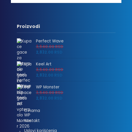
Proizvodi
Perfect Wave
3,540.00
RSD
2,832.00
RSD
Keel Art
3,540.00
RSD
2,832.00
RSD
WP Monster
3,540.00
RSD
2,832.00
RSD
O nama
Kontakt
Uslovi korišćenja