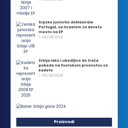
Srpske juniorke deklasirale
Portugal, sa Izraelom za deveto
mesto na EP
06/08/2026
Srbija lako i ubedljivo do treće
pobede na Svetskom prvenstvu za
kadete
05/08/2026
Proizvodi