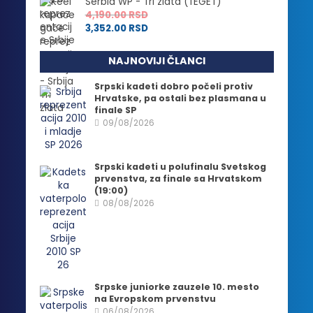
Serbia WP - Tri zlata (TEGET)
4,190.00
RSD
3,352.00
RSD
NAJNOVIJI ČLANCI
Srpski kadeti dobro počeli protiv
Hrvatske, pa ostali bez plasmana u
finale SP
09/08/2026
Srpski kadeti u polufinalu Svetskog
prvenstva, za finale sa Hrvatskom
(19:00)
08/08/2026
Srpske juniorke zauzele 10. mesto
na Evropskom prvenstvu
06/08/2026