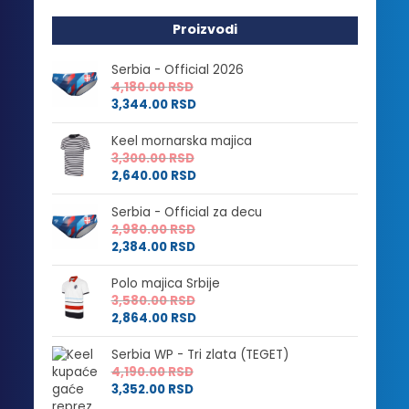
Proizvodi
Serbia - Official 2026
4,180.00
RSD
3,344.00
RSD
Keel mornarska majica
3,300.00
RSD
2,640.00
RSD
Serbia - Official za decu
2,980.00
RSD
2,384.00
RSD
Polo majica Srbije
3,580.00
RSD
2,864.00
RSD
Serbia WP - Tri zlata (TEGET)
4,190.00
RSD
3,352.00
RSD