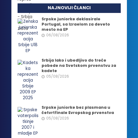
NAJNOVIJI ČLANCI
Srpske juniorke deklasirale
Portugal, sa Izraelom za deveto
mesto na EP
06/08/2026
Srbija lako i ubedljivo do treće
pobede na Svetskom prvenstvu za
kadete
05/08/2026
Srpske juniorke bez plasmana u
četvrtfinale Evropskog prvenstva
05/08/2026