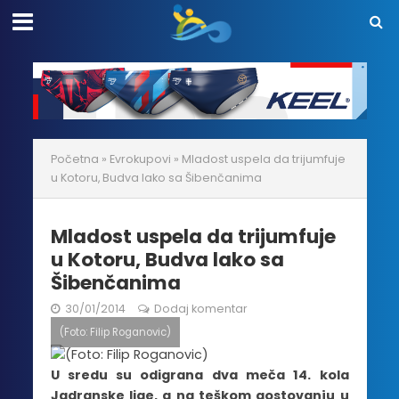
Početna
»
Evrokupovi
»
Mladost uspela da trijumfuje
u Kotoru, Budva lako sa Šibenčanima
Mladost uspela da trijumfuje
u Kotoru, Budva lako sa
Šibenčanima
30/01/2014
Dodaj komentar
(Foto: Filip Roganovic)
U sredu su odigrana dva meča 14. kola
Jadranske lige, a na teškom gostovanju u