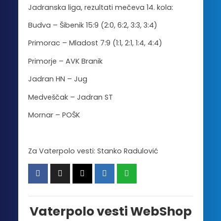
Jadranska liga, rezultati mečeva 14. kola:
Budva – Šibenik 15:9 (2:0, 6:2, 3:3, 3:4)
Primorac – Mladost 7:9 (1:1, 2:1, 1:4, 4:4)
Primorje – AVK Branik
Jadran HN – Jug
Medveščak – Jadran ST
Mornar – POŠK
Za Vaterpolo vesti: Stanko Radulović
Vaterpolo vesti WebShop