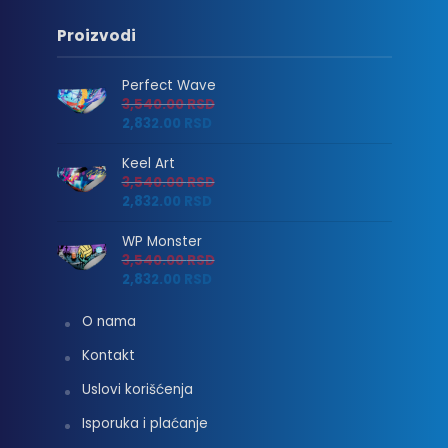
Proizvodi
Perfect Wave
3,540.00
RSD
2,832.00
RSD
Keel Art
3,540.00
RSD
2,832.00
RSD
WP Monster
3,540.00
RSD
2,832.00
RSD
O nama
Kontakt
Uslovi korišćenja
Isporuka i plaćanje