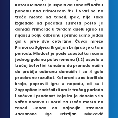
Kotoru Mladost je uspela da zabeleži važnu
pobedu nad Primorcem 9:7 i vrati se na
treće mesto na tabeli. Ipak, nije tako
izgledalo na početku susreta pošto je
domaći Primorac u tvrdom duelu igrao za
nijansu bolju odbranu i primio samo jedan
gol u prve dve četvrtine. Čuvar mreže
Primorca Uglješa Brguljan briljirao je u tom
periodu. Mladost je posle zaostatka i samo
jednog gola na poluvremenu (1:2) uspela u
trećoj četvrtini konačno da pronađe način
da probije odbranu domaćih i sa 4 gola
preokrene rezultat. Kotorani su se borili do
kraja, popravili igru u napadu, ali su i
Zagrepčani zadržali ritam iz trećeg perioda
i sačuvali prednost koja im je donela vrlo
važne bodove u borbi za treće mesto na
tabeli. Jedan od najboljih strelaca
Jadranske lige Kristijan Milaković