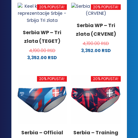
20% POPUSTA!
20% POPUSTA!
Serbia WP – Tri
Serbia WP – Tri
zlata (CRVENE)
zlata (TEGET)
4,190.00
RSD
4,190.00
RSD
3,352.00
RSD
Ovaj
3,352.00
RSD
Ovaj
proizvod
proizvod
ima
ima
više
20% POPUSTA!
20% POPUSTA!
više
varijanti.
varijanti.
Opcije
Opcije
mogu
mogu
biti
biti
izabrane
izabrane
na
na
stranici
Serbia – Official
Serbia – Training
stranici
proizvoda.