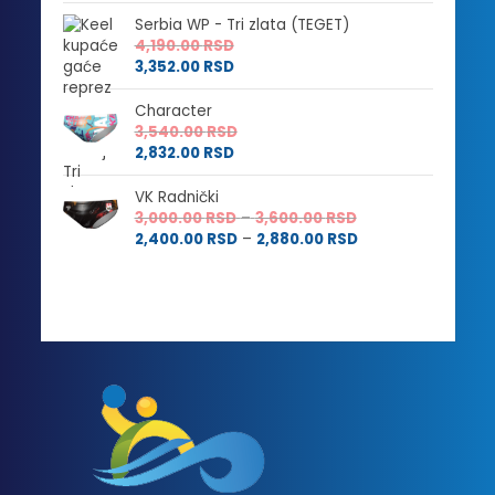
Serbia WP - Tri zlata (TEGET)
4,190.00
RSD
3,352.00
RSD
Character
3,540.00
RSD
2,832.00
RSD
VK Radnički
Raspon
3,000.00
RSD
–
3,600.00
RSD
cena:
Raspon
2,400.00
RSD
–
2,880.00
RSD
od
cena:
3,000.00 RSD
od
do
2,400.00 RSD
3,600.00 RSD
do
2,880.00 RSD