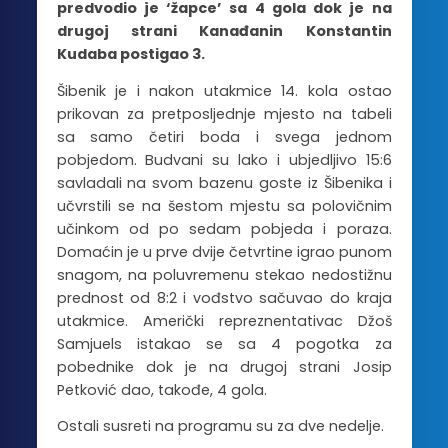
predvodio je ‘žapce’ sa 4 gola dok je na
drugoj strani Kanađanin Konstantin
Kudaba postigao 3.
Šibenik je i nakon utakmice 14. kola ostao
prikovan za pretposljednje mjesto na tabeli
sa samo četiri boda i svega jednom
pobjedom. Budvani su lako i ubjedljivo 15:6
savladali na svom bazenu goste iz Šibenika i
učvrstili se na šestom mjestu sa polovičnim
učinkom od po sedam pobjeda i poraza.
Domaćin je u prve dvije četvrtine igrao punom
snagom, na poluvremenu stekao nedostižnu
prednost od 8:2 i vođstvo sačuvao do kraja
utakmice. Američki repreznentativac Džoš
Samjuels istakao se sa 4 pogotka za
pobednike dok je na drugoj strani Josip
Petković dao, takođe, 4 gola.
Ostali susreti na programu su za dve nedelje.