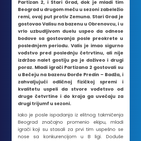
Partizan 2, i Stari Grad, dok je mladi tim
Beograd u drugom meču u sezoni zabeležio
remi, ovaj put protiv Zemuna. Stari Grad je
gostovao Valisu na bazenu u Obrenovcu, i u
vrlo uzbudljivom duelu uspeo da odnese
bodove sa gostovanja posle preokrete u
poslednjem periodu. Valis je imao sigurno
vođstvo pred poslednju četrvtinu, ali nije
izdržao nalet gostiju pa je doživeo i drugi
poraz. Mladi igrači Partizana 2 gostovali su
u Bečeju na bazenu Đorđe Predin – Badža, i
zahvaljujući odličnoj fizičkoj spremi i
kvalitetu uspeli da stvore vođetsvo od
druge četvrtine i do kraja ga uvećaju za
drugi trijumf u sezoni.
Iako je posle ispadanja iz elitnog takmičenja
Beograd značajno promenio ekipu, mladi
igrači koji su stasali za prvi tim uspešno se
nose sa konkurencijom u B ligi. Doduše