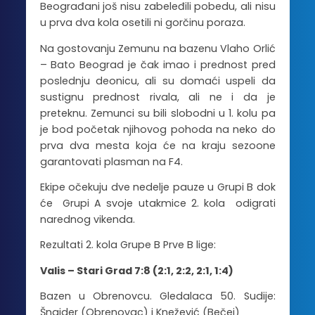
Beograđani još nisu zabeleđili pobedu, ali nisu
u prva dva kola osetili ni gorčinu poraza.
Na gostovanju Zemunu na bazenu Vlaho Orlić
– Bato Beograd je čak imao i prednost pred
poslednju deonicu, ali su domaći uspeli da
sustignu prednost rivala, ali ne i da je
preteknu. Zemunci su bili slobodni u 1. kolu pa
je bod početak njihovog pohoda na neko do
prva dva mesta koja će na kraju sezoone
garantovati plasman na F4.
Ekipe očekuju dve nedelje pauze u Grupi B dok
će Grupi A svoje utakmice 2. kola odigrati
narednog vikenda.
Rezultati 2. kola Grupe B Prve B lige:
Valis – Stari Grad 7:8 (2:1, 2:2, 2:1, 1:4)
Bazen u Obrenovcu. Gledalaca 50. Sudije:
Šnajder (Obrenovac) i Knežević (Bečej)