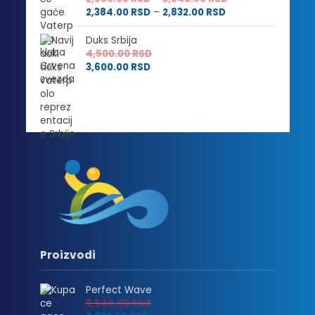
Raspon
cena:
2,384.00
RSD
–
2,832.00
RSD
cena:
od
od
2,980.00 RSD
Duks Srbija
2,384.00 RSD
do
4,500.00
RSD
do
3,540.00 RSD
3,600.00
RSD
2,832.00 RSD
Proizvodi
Perfect Wave
3,540.00
RSD