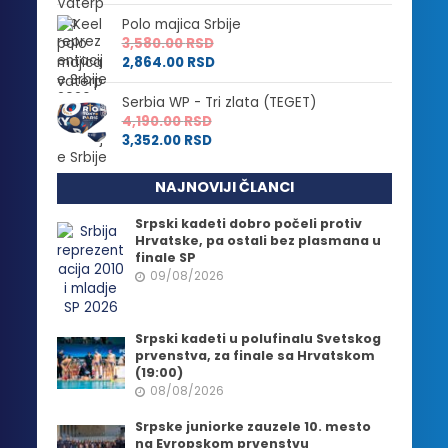
Polo majica Srbije
3,580.00
RSD
2,864.00
RSD
Serbia WP - Tri zlata (TEGET)
4,190.00
RSD
3,352.00
RSD
NAJNOVIJI ČLANCI
Srpski kadeti dobro počeli protiv
Hrvatske, pa ostali bez plasmana u
finale SP
09/08/2026
Srpski kadeti u polufinalu Svetskog
prvenstva, za finale sa Hrvatskom
(19:00)
08/08/2026
Srpske juniorke zauzele 10. mesto
na Evropskom prvenstvu