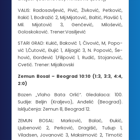
VALIS: Radosavljević, Pivić, Živković, Petković,
Rakić 1, Bodražić 2, Mij.Mijatović, Baltić, Plavšić 1,
Mil. Mijatović 3, Genčević, Milošević,
Goloskoković. Trener:Vasiljević
STA­RI GRAD: Ku­kić, Ba­ko­vić 1, Čivović, M, Po­po­
vić 1,Čutović, Đu­jić 1, Ali­ja­gić 3, N. Po­po­vić, Še­
ho­vić, Đor­đe­vić 1,Filipović 1, Ru­dić, Stojanović,
Cvetić. Trener: Mijalkovski
Zemun Bosal – Beograd 10:10 (1:3, 3:3, 4:4,
2:0)
Bazen „Vlaho Bata Orlić“. Gledalaca: 100.
Sudije: Beljin (Kraljevo), Anđelić (Beograd).
Isključenja: Zemun 8, Beograd 12.
ZEMUN BOSAL: Marković, Balać, Đukić,
Ljubenović 2, Perković, Dragišić, Tušup 1,
Viladsen, Jovanović 3, Maksimović 2, Timotić