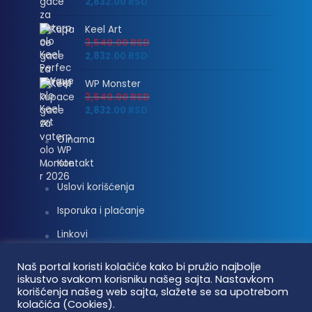
2,832.00
RSD
Keel Art
3,540.00
RSD
2,832.00
RSD
WP Monster
3,540.00
RSD
2,832.00
RSD
O nama
Kontakt
Uslovi korišćenja
Isporuka i plaćanje
Linkovi
Moj nalog
Naš portal koristi kolačiće kako bi pružio najbolje
iskustvo svakom korisniku našeg sajta. Nastavkom
korišćenja našeg web sajta, slažete se sa upotrebom
kolačića (Cookies).
Vaterpolo vesti © 2026. Sva prava zadržana.