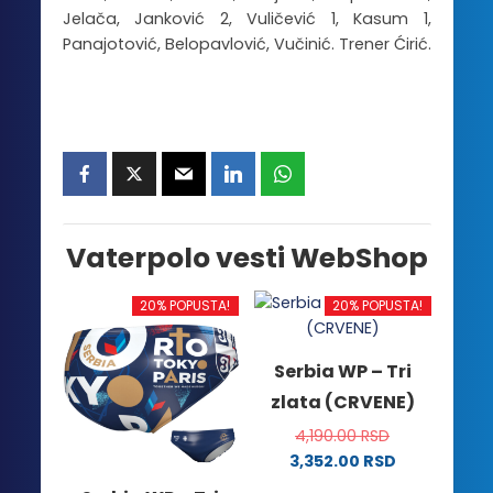
Jelača, Janković 2, Vuličević 1, Kasum 1,
Panajotović, Belopavlović, Vučinić. Trener Ćirić.
Vaterpolo vesti WebShop
20% POPUSTA!
20% POPUSTA!
Serbia WP – Tri
zlata (CRVENE)
4,190.00
RSD
3,352.00
RSD
Ovaj