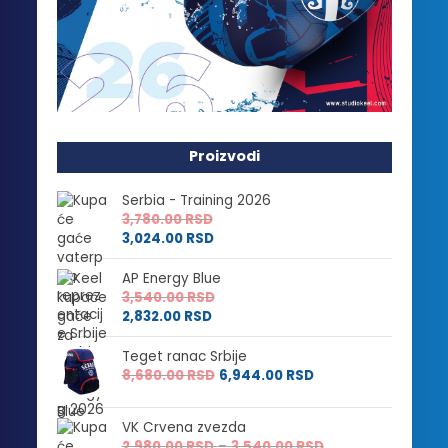
Proizvodi
Serbia - Training 2026
3,780.00
RSD
3,024.00
RSD
AP Energy Blue
3,540.00
RSD
2,832.00
RSD
Teget ranac Srbije
8,680.00
RSD
6,944.00
RSD
VK Crvena zvezda
Raspon
2,980.00
RSD
–
3,540.00
RSD