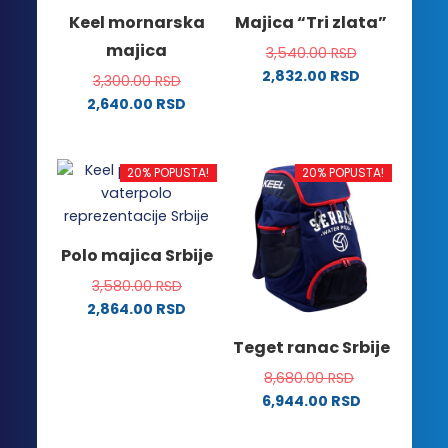
varijanti.
varijanti.
Keel mornarska
Majica “Tri zlata”
Opcije
Opcije
majica
3,540.00
RSD
mogu
mogu
2,832.00
RSD
biti
biti
3,300.00
RSD
Ovaj
izabrane
izabrane
2,640.00
RSD
proizvod
na
na
Ovaj
ima
stranici
stranici
proizvod
više
proizvoda.
proizvoda.
ima
20% POPUSTA!
20% POPUSTA!
varijanti.
više
Opcije
varijanti.
mogu
Opcije
Polo majica Srbije
biti
mogu
izabrane
3,580.00
RSD
biti
na
2,864.00
RSD
izabrane
stranici
Ovaj
na
Teget ranac Srbije
proizvoda.
proizvod
stranici
ima
8,680.00
RSD
proizvoda.
više
6,944.00
RSD
varijanti.
Opcije