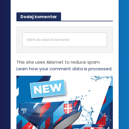
mogu
biti
Dodaj komentar
izabrane
na
stranici
proizvoda.
Klikni da ostaviš komentar
This site uses Akismet to reduce spam.
Learn how your comment data is processed.