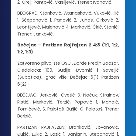
2, Orelj, Pantović, Vasiljević, Trener: Ivanović.
BEOGRAD: Stanković, Atanasković, Vuković, Ilić
1, Šćepanović 1, Panović 2, Juhas, Ćirković 2,
Leontijević, Malenović 4, Marković, Ćirić, Stanić.
Trener: Janković.
Bečejac – Partizan Rajfajzen 2 4:8 (1:1, 1:2,
1:2, 1:3)
Zatvoreno plivalište OSC „Đorđe Predin Badža“.
Gledalaca: 100. Sudije: Dvornić i Saveljić
(Subotica). Igrač više: Bečejac 6(1) Partizan
6(2).
BEČEJAC: Jerković, Cvetić 3, Naćuk, Strainov,
Ristić, Marković, Terzić, Popović 1, Mandić,
Tomićević, Š. Palotaš, Bušić, G. Palotaš. Trener
Berbić.
PARTIZAN RAJFAJZEN: Branković, Jovanović,
Đukić, Lukić 2, Lazić 1, Janjanin, Stepanović 1,