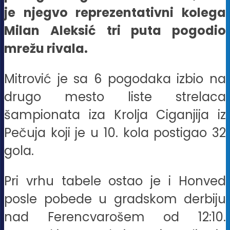
je njegvo reprezentativni kolega
Milan Aleksić tri puta pogodio
mrežu rivala.
Mitrović je sa 6 pogodaka izbio na
drugo mesto liste strelaca
šampionata iza Krolja Ciganjija iz
Pečuja koji je u 10. kola postigao 32
gola.
Pri vrhu tabele ostao je i Honved
posle pobede u gradskom derbiju
nad Ferencvarošem od 12:10.