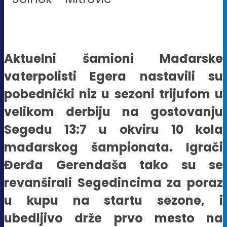
Aktuelni šamioni Mađarske
vaterpolisti Egera nastavili su
pobednički niz u sezoni trijufom u
velikom derbiju na gostovanju
Segedu 13:7 u okviru 10 kola
mađarskog šampionata. Igrači
Đerđa Gerendaša tako su se
revanširali Segedincima za poraz
u kupu na startu sezone, i
ubedljivo drže prvo mesto na