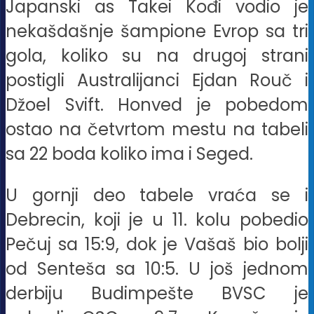
Japanski as Takei Kođi vodio je
nekašdašnje šampione Evrop sa tri
gola, koliko su na drugoj strani
postigli Australijanci Ejdan Rouč i
Džoel Svift. Honved je pobedom
ostao na četvrtom mestu na tabeli
sa 22 boda koliko ima i Seged.
U gornji deo tabele vraća se i
Debrecin, koji je u 11. kolu pobedio
Pečuj sa 15:9, dok je Vašaš bio bolji
od Senteša sa 10:5. U još jednom
derbiju Budimpešte BVSC je