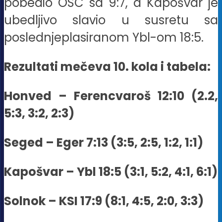
pobedio OSC sa 9:7, a Kapošvar je
ubedljivo slavio u susretu sa
poslednjeplasiranom Ybl-om 18:5.
Rezultati mečeva 10. kola i tabela:
Honved – Ferencvaroš 12:10 (2.2,
5:3, 3:2, 2:3)
Seged – Eger 7:13 (3:5, 2:5, 1:2, 1:1)
Kapošvar – Ybl 18:5 (3:1, 5:2, 4:1, 6:1)
Solnok – KSI 17:9 (8:1, 4:5, 2:0, 3:3)