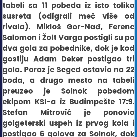
tabeli sa 11 pobeda iz isto toliko
susreta (odigrali meč više od
rivala). Mikloš Gor-Nađ, Ferenc
Salomon i Žolt Varga postigli su po
dva gola za pobednike, dok je kod
gostiju Adam Deker postigao tri
gola. Poraz je Seged ostavio na 22
boda, a drugo mesto na tabeli
preuzeo je Solnok pobedom
ekipom KSI-a iz Budimpešte 17:9.
Stefan Mitrović je ponovio
golgeterski uspeh iz prvog kola i
postigao 6 golova za Solnok, dok