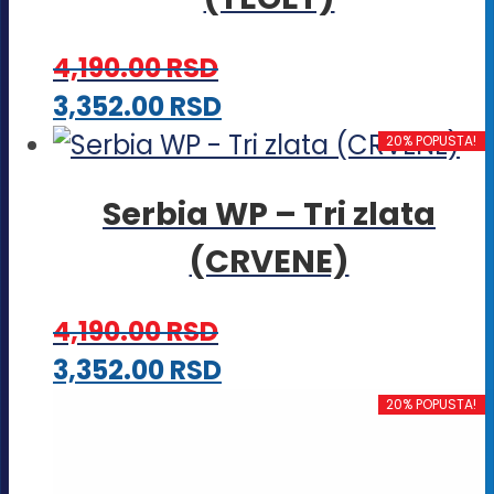
4,190.00
RSD
Ovaj
3,352.00
RSD
proizvod
20% POPUSTA!
ima
Serbia WP – Tri zlata
više
(CRVENE)
varijanti.
Opcije
4,190.00
RSD
mogu
Ovaj
3,352.00
RSD
biti
proizvod
20% POPUSTA!
izabrane
ima
na
više
stranici