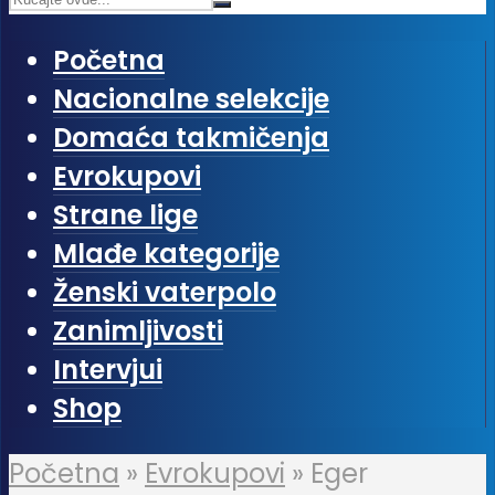
Početna
Nacionalne selekcije
Domaća takmičenja
Evrokupovi
Strane lige
Mlađe kategorije
Ženski vaterpolo
Zanimljivosti
Intervjui
Shop
Početna
»
Evrokupovi
»
Eger