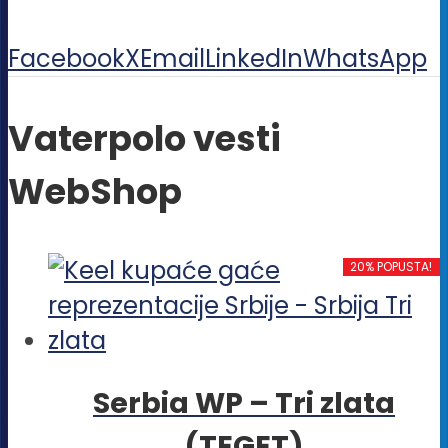
Facebook
X
Email
LinkedIn
WhatsApp
Vaterpolo vesti
WebShop
20% POPUSTA!
Serbia WP – Tri zlata
(TEGET)