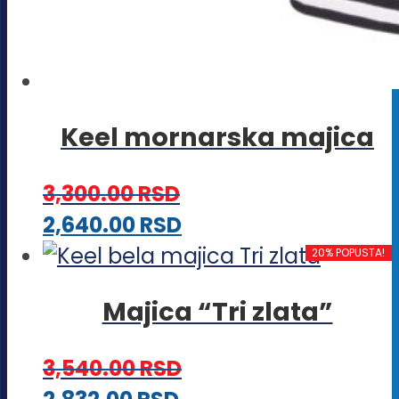
Keel mornarska majica
3,300.00
RSD
Ovaj
2,640.00
RSD
proizvod
20% POPUSTA!
ima
Majica “Tri zlata”
više
varijanti.
3,540.00
RSD
Opcije
Ovaj