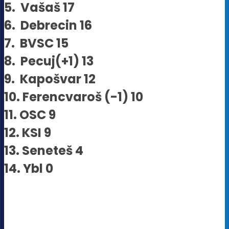
5. Vašaš 17
6. Debrecin 16
7. BVSC 15
8. Pecuj(+1) 13
9. Kapošvar 12
10. Ferencvaroš (-1) 10
11. OSC 9
12. KSI 9
13. Seneteš 4
14. Ybl 0