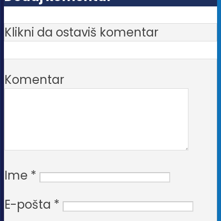
Klikni da ostaviš komentar
Komentar
Ime
*
E-pošta
*