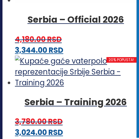
Serbia – Official 2026
4,180.00
RSD
Ovaj
3,344.00
RSD
proizvod
20% POPUSTA!
ima
više
varijanti.
Serbia – Training 2026
Opcije
mogu
3,780.00
RSD
biti
Ovaj
3,024.00
RSD
izabrane