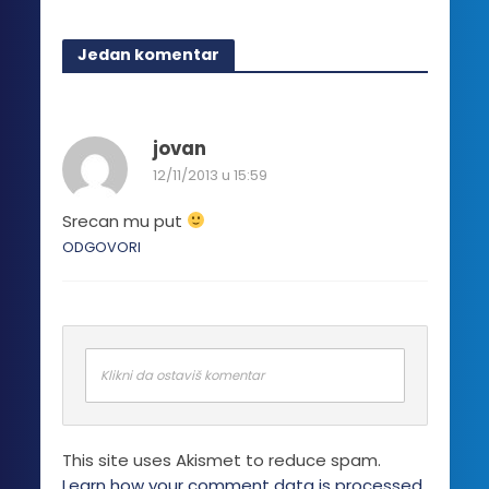
ima
više
Jedan komentar
varijanti.
Opcije
mogu
biti
jovan
izabrane
12/11/2013 u 15:59
na
stranici
Srecan mu put
proizvoda.
ODGOVORI
Klikni da ostaviš komentar
This site uses Akismet to reduce spam.
Learn how your comment data is processed.