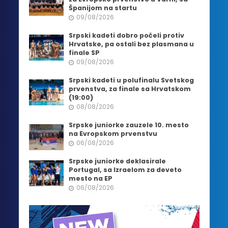
Španijom na startu
09/08/2026
Srpski kadeti dobro počeli protiv
Hrvatske, pa ostali bez plasmana u
finale SP
09/08/2026
Srpski kadeti u polufinalu Svetskog
prvenstva, za finale sa Hrvatskom
(19:00)
08/08/2026
Srpske juniorke zauzele 10. mesto
na Evropskom prvenstvu
06/08/2026
Srpske juniorke deklasirale
Portugal, sa Izraelom za deveto
mesto na EP
06/08/2026