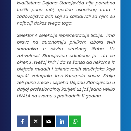
kvalitetima Dejana Stanojevića nije potrebno
trošiti puno reči, godine uspešnog rada i
zadovoljstva svih koji su sarađivali sa njim su
najbolji dokaz svega toga.
Selektor A selekcije reprezentacije Srbije, ima
pravo na autonomiju prilikom izbora svih
saradnika u okviru stručnog štaba. Uz
zahvalnost Stanojeviću odlučeno je da se
okrenu „svežoj krvi“ i da se šansa da nekome iz
plejade mladih i talentovanih stručnjaka koje
srpski vaterpolo ima.Vaterpolo savez Srbije
želi puno sreće i uspeha Dejanu Stanojeviću u
daljoj profesionalnoj karijeri uz još jedno veliko
HVALA na svemu u prethodnih 11 godina.