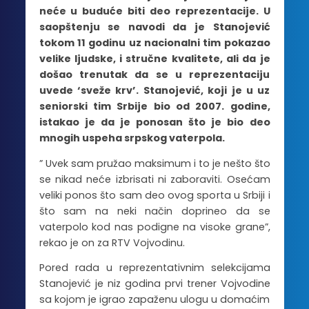
neće u buduće biti deo reprezentacije. U
saopštenju se navodi da je Stanojević
tokom 11 godinu uz nacionalni tim pokazao
velike ljudske, i stručne kvalitete, ali da je
došao trenutak da se u reprezentaciju
uvede ‘sveže krv’. Stanojević, koji je u uz
seniorski tim Srbije bio od 2007. godine,
istakao je da je ponosan što je bio deo
mnogih uspeha srpskog vaterpola.
” Uvek sam pružao maksimum i to je nešto što
se nikad neće izbrisati ni zaboraviti. Osećam
veliki ponos što sam deo ovog sporta u Srbiji i
što sam na neki način doprineo da se
vaterpolo kod nas podigne na visoke grane”,
rekao je on za RTV Vojvodinu.
Pored rada u reprezentativnim selekcijama
Stanojević je niz godina prvi trener Vojvodine
sa kojom je igrao zapaženu ulogu u domaćim