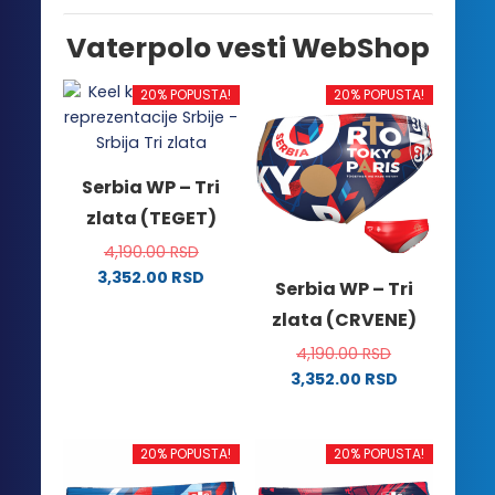
Vaterpolo vesti WebShop
20% POPUSTA!
20% POPUSTA!
Serbia WP – Tri
zlata (TEGET)
4,190.00
RSD
3,352.00
RSD
Serbia WP – Tri
Ovaj
zlata (CRVENE)
proizvod
ima
4,190.00
RSD
više
3,352.00
RSD
Ovaj
varijanti.
proizvod
Opcije
ima
mogu
20% POPUSTA!
20% POPUSTA!
više
biti