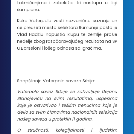
takmičenjima i zabeležio tri nastupa u Ligi
šampiona.
Kako Vaterpolo vesti nezvanično saznaju on
će preuzeti mesto selektora Rumunije pošto je
Vlad Hadžiu napustio klupu te zemlje prošle
nedelje zbog razočaravajućeg rezultata na SP
u Barseloni i lošeg odnosa sa igračima.
Saopštanje Vaterpolo saveza Srbije:
Vaterpolo savez Srbije se zahvaljuje Dejanu
Stanojeviću na svim rezultatima, uspesima
koje je ostvarivao i teškim trenucima koje je
delio sa svim članovima nacionalnih selekcija
našeg saveza u proteklih 11 godina.
O stručnosti, kolegijalnosti i ljudskim