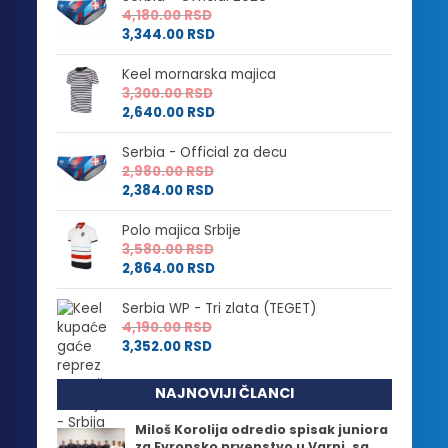
4,180.00
RSD
3,344.00
RSD
Keel mornarska majica
3,300.00
RSD
2,640.00
RSD
Serbia - Official za decu
2,980.00
RSD
2,384.00
RSD
Polo majica Srbije
3,580.00
RSD
2,864.00
RSD
Serbia WP - Tri zlata (TEGET)
4,190.00
RSD
3,352.00
RSD
NAJNOVIJI ČLANCI
Miloš Korolija odredio spisak juniora
za Evropsko prvenstvo u Varni, sa