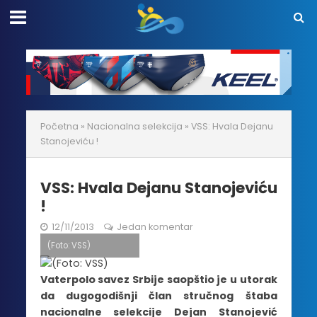
Početna
»
Nacionalna selekcija
»
VSS: Hvala Dejanu
Stanojeviću !
VSS: Hvala Dejanu Stanojeviću
!
12/11/2013
Jedan komentar
(Foto: VSS)
Vaterpolo savez Srbije saopštio je u utorak
da dugogodišnji član stručnog štaba
nacionalne selekcije Dejan Stanojević