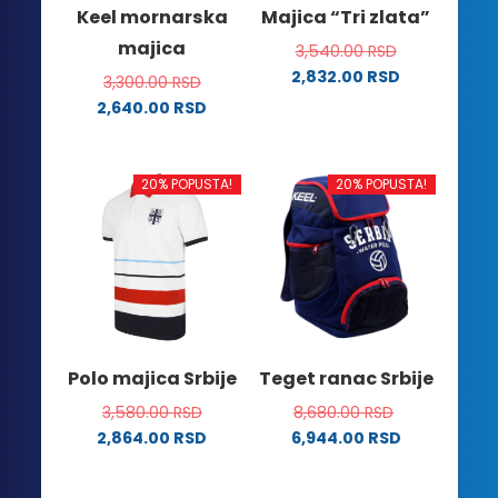
na
na
Keel mornarska
Majica “Tri zlata”
stranici
stranici
majica
3,540.00
RSD
proizvoda.
proizvoda.
2,832.00
RSD
3,300.00
RSD
Ovaj
2,640.00
RSD
proizvod
Ovaj
ima
proizvod
više
ima
20% POPUSTA!
20% POPUSTA!
varijanti.
više
Opcije
varijanti.
mogu
Opcije
biti
mogu
izabrane
biti
na
izabrane
stranici
na
Polo majica Srbije
Teget ranac Srbije
proizvoda.
stranici
3,580.00
RSD
8,680.00
RSD
proizvoda.
2,864.00
RSD
6,944.00
RSD
Ovaj
proizvod