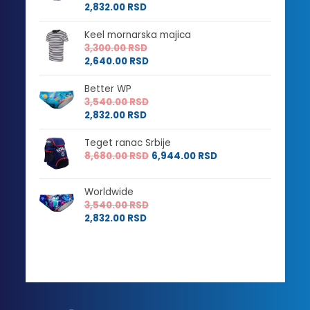
2,832.00
RSD
Keel mornarska majica
3,300.00
RSD
2,640.00
RSD
Better WP
3,540.00
RSD
2,832.00
RSD
Teget ranac Srbije
8,680.00
RSD
6,944.00
RSD
Worldwide
3,540.00
RSD
2,832.00
RSD