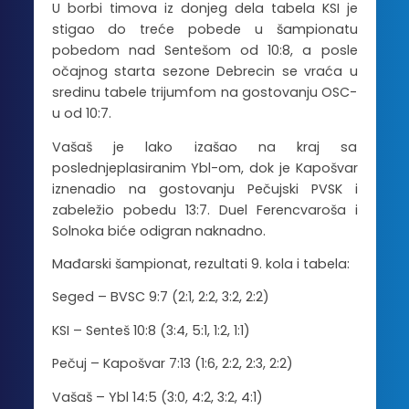
U borbi timova iz donjeg dela tabela KSI je
stigao do treće pobede u šampionatu
pobedom nad Sentešom od 10:8, a posle
očajnog starta sezone Debrecin se vraća u
sredinu tabele trijumfom na gostovanju OSC-
u od 10:7.
Vašaš je lako izašao na kraj sa
poslednjeplasiranim Ybl-om, dok je Kapošvar
iznenadio na gostovanju Pečujski PVSK i
zabeležio pobedu 13:7. Duel Ferencvaroša i
Solnoka biće odigran naknadno.
Mađarski šampionat, rezultati 9. kola i tabela:
Seged – BVSC 9:7 (2:1, 2:2, 3:2, 2:2)
KSI – Senteš 10:8 (3:4, 5:1, 1:2, 1:1)
Pečuj – Kapošvar 7:13 (1:6, 2:2, 2:3, 2:2)
Vašaš – Ybl 14:5 (3:0, 4:2, 3:2, 4:1)