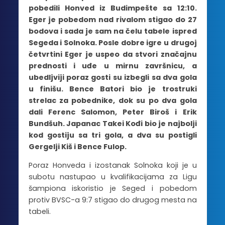
pobedili Honved iz Budimpešte sa 12:10.
Eger je pobedom nad rivalom stigao do 27
bodova i sada je sam na čelu tabele ispred
Segeda i Solnoka. Posle dobre igre u drugoj
četvrtini Eger je uspeo da stvori značajnu
prednosti i uđe u mirnu završnicu, a
ubedljviji poraz gosti su izbegli sa dva gola
u finišu. Bence Batori bio je trostruki
strelac za pobednike, dok su po dva gola
dali Ferenc Salomon, Peter Biroš i Erik
Bundšuh. Japanac Takei Kođi bio je najbolji
kod gostiju sa tri gola, a dva su postigli
Gergelji Kiš i Bence Fulop.
Poraz Honveda i izostanak Solnoka koji je u
subotu nastupao u kvalifikacijama za Ligu
šampiona iskoristio je Seged i pobedom
protiv BVSC-a 9:7 stigao do drugog mesta na
tabeli.