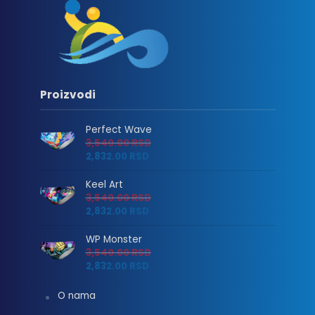
Proizvodi
Perfect Wave
3,540.00
RSD
2,832.00
RSD
Keel Art
3,540.00
RSD
2,832.00
RSD
WP Monster
3,540.00
RSD
2,832.00
RSD
O nama