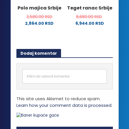
na
Polo majica Srbije
Teget ranac Srbije
stranici
3,580.00
RSD
8,680.00
RSD
proizvoda.
2,864.00
RSD
6,944.00
RSD
Ovaj
proizvod
ima
više
Dodaj komentar
varijanti.
Opcije
mogu
biti
Klikni da ostaviš komentar
izabrane
na
stranici
This site uses Akismet to reduce spam.
proizvoda.
Learn how your comment data is processed.