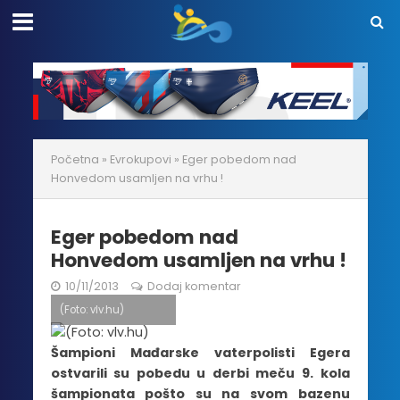
Početna
»
Evrokupovi
»
Eger pobedom nad
Honvedom usamljen na vrhu !
Eger pobedom nad
Honvedom usamljen na vrhu !
10/11/2013
Dodaj komentar
(Foto: vlv.hu)
Šampioni Mađarske vaterpolisti Egera
ostvarili su pobedu u derbi meču 9. kola
šampionata pošto su na svom bazenu