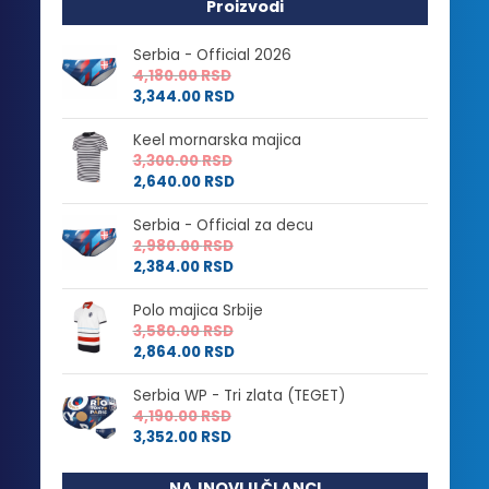
Proizvodi
Serbia - Official 2026
4,180.00
RSD
3,344.00
RSD
Keel mornarska majica
3,300.00
RSD
2,640.00
RSD
Serbia - Official za decu
2,980.00
RSD
2,384.00
RSD
Polo majica Srbije
3,580.00
RSD
2,864.00
RSD
Serbia WP - Tri zlata (TEGET)
4,190.00
RSD
3,352.00
RSD
NAJNOVIJI ČLANCI