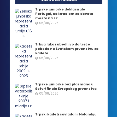
Srpske juniorke deklasirale
Portugal, sa Izraelom za deveto
mesto na EP
06/08/2026
Srbija lako i ubedljivo do treće
pobede na Svetskom prvenstvu za
kadete
05/08/2026
Srpske juniorke bez plasmana u
četvrtfinale Evropskog prvenstva
05/08/2026
Srpski kadeti savladali i Holandiju