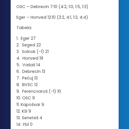
OSC – Debrecin 7:10 (4:2, 1:0, 1:5, 1:3)
Eger – Honved 12:10 (3:2, 4:1, 1:3, 4:4)
Tabela:
1. Eger 27
2. Seged 22
3. Solnok (-1) 21
4. Honved 19
5. Vašaš 14
6. Debrecin 13
7. Pečuj 13
8. BVSC 12
9. Ferencvaroš (-1) 10
10. OSC 9
11. Kapošvar 9
12. KSI 9
13. Seneteš 4
14. Ybl 0