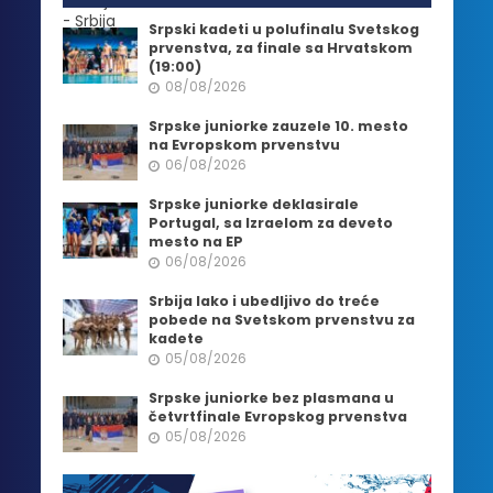
Srpski kadeti u polufinalu Svetskog
prvenstva, za finale sa Hrvatskom
(19:00)
08/08/2026
Srpske juniorke zauzele 10. mesto
na Evropskom prvenstvu
06/08/2026
Srpske juniorke deklasirale
Portugal, sa Izraelom za deveto
mesto na EP
06/08/2026
Srbija lako i ubedljivo do treće
pobede na Svetskom prvenstvu za
kadete
05/08/2026
Srpske juniorke bez plasmana u
četvrtfinale Evropskog prvenstva
05/08/2026