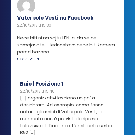
Vaterpolo Vesti na Facebook
22/10/2013 u 15:30
Nece biti ni na sajtu LEN-a, da se ne
zamajavate… Jednostavo nece biti kamera
pored bazena…
ODGOVORI
Buio | Posizione 1
22/10/2013 u 15:46
[…] organizzativi lasciano un po’ a
desiderare. Ad esempio, come fanno
notare gli amici di Vaterpolo Vesti, al
momento non è prevista la ripresa
televisiva dell’incontro. L’emittente serba
B92 […]