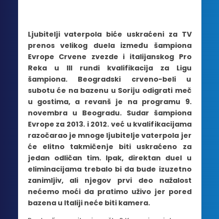
Ljubitelji vaterpola biće uskraćeni za TV
prenos velikog duela između šampiona
Evrope Crvene zvezde i italijanskog Pro
Reka u III rundi kvalifikacija za Ligu
šampiona. Beogradski crveno-beli u
subotu će na bazenu u Soriju odigrati meč
u gostima, a revanš je na programu 9.
novembra u Beogradu. Sudar šampiona
Evrope za 2013. i 2012. već u kvalifikacijama
razočarao je mnoge ljubitelje vaterpola jer
će elitno takmičenje biti uskraćeno za
jedan odličan tim. Ipak, direktan duel u
eliminacijama trebalo bi da bude izuzetno
zanimljiv, ali njegov prvi deo nažalost
nećemo moći da pratimo uživo jer pored
bazena u Italiji neće biti kamera.