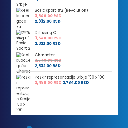
Basic sport #2 (Revolution)
3,540.00
RSD
2,832.00
RSD
Diffusing C1
3,540.00
RSD
2,832.00
RSD
Character
3,540.00
RSD
2,832.00
RSD
Peškir reprezentacije Srbije 150 x 100
3,480.00
RSD
2,784.00
RSD