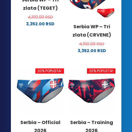
zlata (TEGET)
4,190.00
RSD
3,352.00
RSD
Serbia WP – Tri
Ovaj
zlata (CRVENE)
proizvod
ima
4,190.00
RSD
više
3,352.00
RSD
Ovaj
varijanti.
proizvod
Opcije
ima
mogu
20% POPUSTA!
20% POPUSTA!
više
biti
varijanti.
izabrane
Opcije
na
mogu
stranici
biti
proizvoda.
izabrane
na
Serbia – Official
Serbia – Training
stranici
2026
2026
proizvoda.