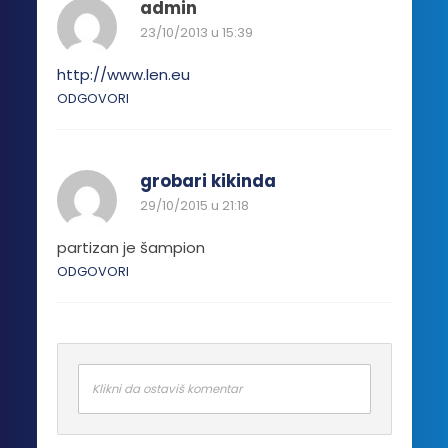
admin
23/10/2013 u 15:39
http://www.len.eu
ODGOVORI
grobari kikinda
29/10/2015 u 21:18
partizan je šampion
ODGOVORI
Klikni da ostaviš komentar