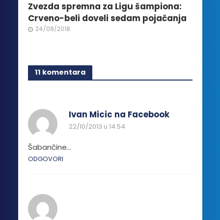
Zvezda spremna za Ligu šampiona:
Crveno-beli doveli sedam pojačanja
24/08/2018
11 komentara
Ivan Micic na Facebook
22/10/2013 u 14:54
Šabančine…
ODGOVORI