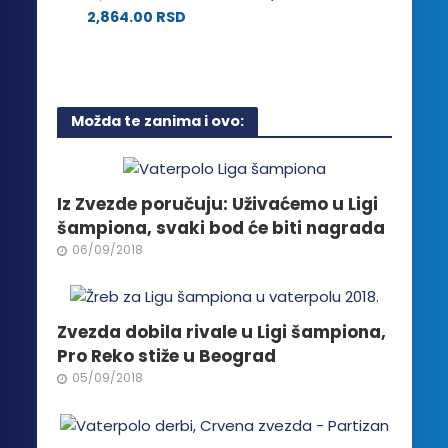
na
2,864.00
RSD
izabrane
stranici
Ovaj
na
proizvoda.
proizvod
stranici
ima
proizvoda.
više
Možda te zanima i ovo:
varijanti.
Opcije
mogu
biti
Iz Zvezde poručuju: Uživaćemo u Ligi
izabrane
šampiona, svaki bod će biti nagrada
na
06/09/2018
stranici
proizvoda.
Zvezda dobila rivale u Ligi šampiona,
Pro Reko stiže u Beograd
05/09/2018