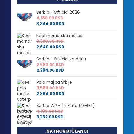
Serbia - Official 2026
4,180.00
RSD
3,344.00
RSD
Keel mornarska majica
3,300.00
RSD
2,640.00
RSD
Serbia - Official za decu
2,980.00
RSD
2,384.00
RSD
Polo majica Srbije
3,580.00
RSD
2,864.00
RSD
Serbia WP - Tri zlata (TEGET)
4,190.00
RSD
3,352.00
RSD
NAJNOVIJI ČLANCI