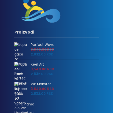
Proizvodi
Perfect Wave
3,540.00
RSD
2,832.00
RSD
Keel Art
3,540.00
RSD
2,832.00
RSD
WP Monster
3,540.00
RSD
2,832.00
RSD
O nama
Kontakt