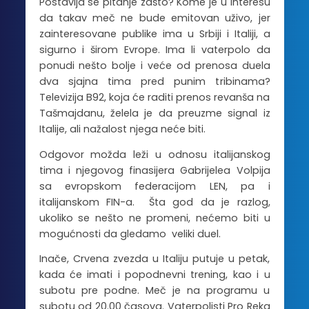
Postavlja se pitanje zašto? Kome je u interesu
da takav meč ne bude emitovan uživo, jer
zainteresovane publike ima u Srbiji i Italiji, a
sigurno i širom Evrope. Ima li vaterpolo da
ponudi nešto bolje i veće od prenosa duela
dva sjajna tima pred punim tribinama?
Televizija B92, koja će raditi prenos revanša na
Tašmajdanu, želela je da preuzme signal iz
Italije, ali nažalost njega neće biti.
Odgovor možda leži u odnosu italijanskog
tima i njegovog finasijera Gabrijelea Volpija
sa evropskom federacijom LEN, pa i
italijanskom FIN-a. Šta god da je razlog,
ukoliko se nešto ne promeni, nećemo biti u
mogućnosti da gledamo veliki duel.
Inače, Crvena zvezda u Italiju putuje u petak,
kada će imati i popodnevni trening, kao i u
subotu pre podne. Meč je na programu u
subotu od 20.00 časova. Vaterpolisti Pro Reka