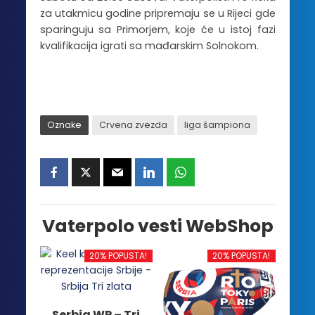
za utakmicu godine pripremaju se u Rijeci gde
sparinguju sa Primorjem, koje će u istoj fazi
kvalifikacija igrati sa mađarskim Solnokom.
Oznake
Crvena zvezda
liga šampiona
Vaterpolo vesti WebShop
20% POPUSTA!
20% POPUSTA!
Serbia WP – Tri