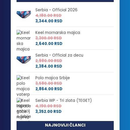
Serbia - Official 2026
4,180.00
RSD
3,344.00
RSD
Keel mornarska majica
3,300.00
RSD
2,640.00
RSD
Serbia - Official za decu
2,980.00
RSD
2,384.00
RSD
Polo majica Srbije
3,580.00
RSD
2,864.00
RSD
Serbia WP - Tri zlata (TEGET)
4,190.00
RSD
3,352.00
RSD
NAJNOVIJI ČLANCI