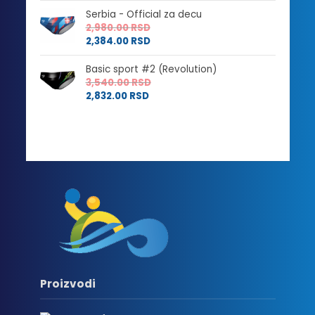
Serbia - Official za decu
2,980.00
RSD
2,384.00
RSD
Basic sport #2 (Revolution)
3,540.00
RSD
2,832.00
RSD
Proizvodi