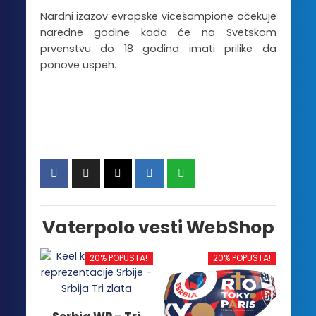
Nardni izazov evropske vicešampione očekuje
naredne godine kada će na Svetskom
prvenstvu do 18 godina imati prilike da
ponove uspeh.
Vaterpolo vesti WebShop
20% POPUSTA!
20% POPUSTA!