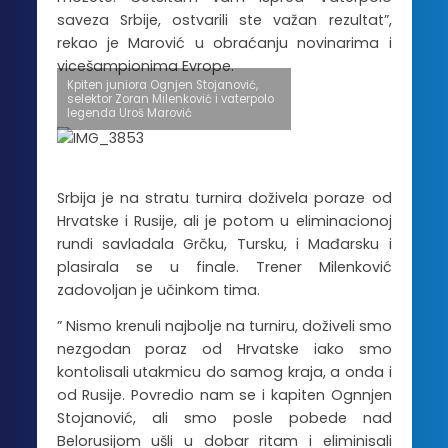
saveza Srbije, ostvarili ste važan rezultat”,
rekao je Marović u obraćanju novinarima i
vicešampionima Evrope.
Kpiten juniora Ognjen Stojanović,
selektor Zoran Milenković i vaterpolo
legenda Uroš Marović
Srbija je na stratu turnira doživela poraze od
Hrvatske i Rusije, ali je potom u eliminacionoj
rundi savladala Grčku, Tursku, i Mađarsku i
plasirala se u finale. Trener Milenković
zadovoljan je učinkom tima.
” Nismo krenuli najbolje na turniru, doživeli smo
nezgodan poraz od Hrvatske iako smo
kontolisali utakmicu do samog kraja, a onda i
od Rusije. Povredio nam se i kapiten Ognnjen
Stojanović, ali smo posle pobede nad
Belorusijom ušli u dobar ritam i eliminisali