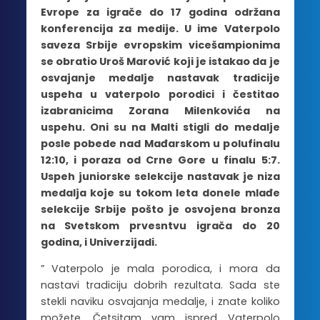
Evrope za igrače do 17 godina održana
konferencija za medije. U ime Vaterpolo
saveza Srbije evropskim vicešampionima
se obratio Uroš Marović koji je istakao da je
osvajanje medalje nastavak tradicije
uspeha u vaterpolo porodici i čestitao
izabranicima Zorana Milenkovića na
uspehu. Oni su na Malti stigli do medalje
posle pobede nad Mađarskom u polufinalu
12:10, i poraza od Crne Gore u finalu 5:7.
Uspeh juniorske selekcije nastavak je niza
medalja koje su tokom leta donele mlađe
selekcije Srbije pošto je osvojena bronza
na Svetskom prvesntvu igrača do 20
godina, i Univerzijadi.
” Vaterpolo je mala porodica, i mora da
nastavi tradiciju dobrih rezultata. Sada ste
stekli naviku osvajanja medalje, i znate koliko
možete. Četsitam vam ispred Vaterpolo