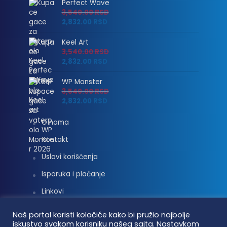
Perfect Wave
3,540.00
RSD
2,832.00
RSD
Keel Art
3,540.00
RSD
2,832.00
RSD
WP Monster
3,540.00
RSD
2,832.00
RSD
O nama
Kontakt
Uslovi korišćenja
Isporuka i plaćanje
Linkovi
Moj nalog
Naš portal koristi kolačiće kako bi pružio najbolje
iskustvo svakom korisniku našeg sajta. Nastavkom