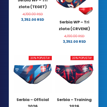
Serbia WP – Tri
zlata (TEGET)
4,190.00
RSD
3,352.00
RSD
Serbia WP – Tri
Ovaj
zlata (CRVENE)
proizvod
ima
4,190.00
RSD
više
3,352.00
RSD
Ovaj
varijanti.
proizvod
Opcije
ima
mogu
20% POPUSTA!
20% POPUSTA!
više
biti
varijanti.
izabrane
Opcije
na
mogu
stranici
biti
proizvoda.
izabrane
na
Serbia – Official
Serbia – Training
stranici
2026
2026