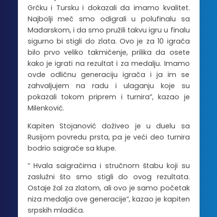
Grčku i Tursku i dokazali da imamo kvalitet.
Najbolji meč smo odigrali u polufinalu sa
Mađarskom, i da smo pružili takvu igru u finalu
sigurno bi stigli do zlata. Ovo je za 10 igrača
bilo prvo veliko takmičenje, prilika da osete
kako je igrati na rezultat i za medalju. Imamo
ovde odličnu generaciju igrača i ja im se
zahvaljujem na radu i ulaganju koje su
pokazali tokom priprem i turnira”, kazao je
Milenković.
Kapiten Stojanović doživeo je u duelu sa
Rusijom povredu prsta, pa je veći deo turnira
bodrio saigrače sa klupe.
” Hvala saigračima i stručnom štabu koji su
zaslužni što smo stigli do ovog rezultata.
Ostaje žal za zlatom, ali ovo je samo početak
niza medalja ove generacije”, kazao je kapiten
srpskih mladića.