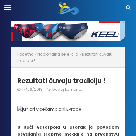
Početna
»
Nacionalna selekcija
»
Rezultati čuvaju
tradiciju !
Rezultati čuvaju tradiciju !
17/09/2013
Dodaj komentar
U Kući vaterpola u utorak je povodom
osvajanja srebrne medalje na prvenstvu