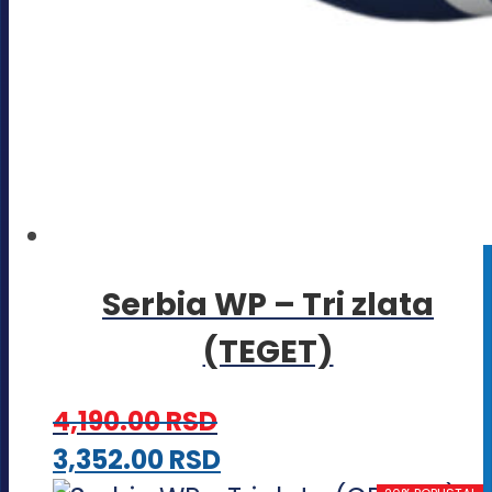
Serbia WP – Tri zlata
(TEGET)
4,190.00
RSD
Ovaj
3,352.00
RSD