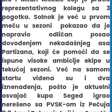
reprezentativnog kolegu sa 3
pogotka. Solnok je već u prvom
meču u sezoni pokazao da je
napravio odličan posao
dovođenjem nekadašnjeg asa
Partizana, koji će pomoći da se
ispune visoke ambicije ekipe u
tekućoj sezoni. Već na samom
startu viđena su i dva
iznenađenja, pošto je aktuelni
osvajač kupa Seged igrao
nerešeno sa PVSK-om iz Pečuja