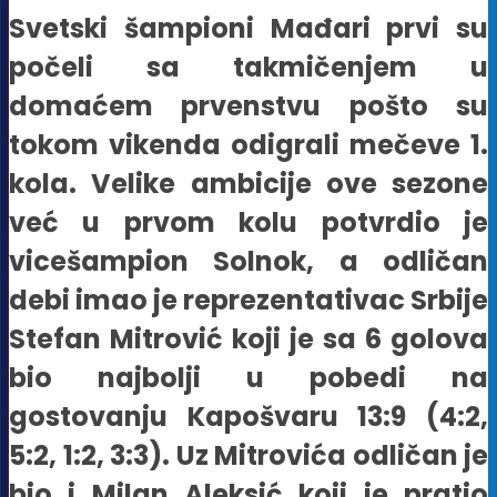
Svetski šampioni Mađari prvi su
počeli sa takmičenjem u
domaćem prvenstvu pošto su
tokom vikenda odigrali mečeve 1.
kola. Velike ambicije ove sezone
već u prvom kolu potvrdio je
vicešampion Solnok, a odličan
debi imao je reprezentativac Srbije
Stefan Mitrović koji je sa 6 golova
bio najbolji u pobedi na
gostovanju Kapošvaru 13:9 (4:2,
5:2, 1:2, 3:3). Uz Mitrovića odličan je
bio i Milan Aleksić koji je pratio