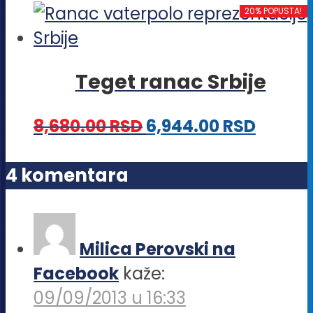
proizvod
20% POPUSTA!
izabrane
ima
na
više
stranici
Teget ranac Srbije
varijanti.
proizvoda.
Opcije
8,680.00
RSD
6,944.00
RSD
mogu
biti
4 komentara
izabrane
na
stranici
Milica Perovski na
proizvoda.
Facebook
kaže:
09/09/2013 u 16:33