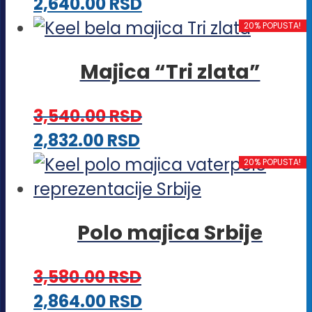
Ovaj
2,640.00
RSD
mogu
proizvod
20% POPUSTA!
biti
ima
izabrane
Majica “Tri zlata”
više
na
varijanti.
stranici
3,540.00
RSD
Opcije
proizvoda.
Ovaj
2,832.00
RSD
mogu
proizvod
20% POPUSTA!
biti
ima
izabrane
više
na
Polo majica Srbije
varijanti.
stranici
Opcije
proizvoda.
3,580.00
RSD
mogu
Ovaj
2,864.00
RSD
biti