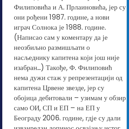
Филиповића и А. Прлаиновића, јер су
они рођени 1987. године, а нови
играч Солнока је 1988. године.
(Написао сам у коментару да је
неозбиљно размишљати о
насљеднику капитена који још није
изабран…) Такође, Ф. Филиповић
нема дужи стаж у репрезентацији од
капитена Црвене звезде, јер су
обојица дебитовали – узимам у обзир
само ОИ, СП и ЕП – на ЕП у
Београду 2006. године, гдје су дали
изванредан допинос освајању истог.