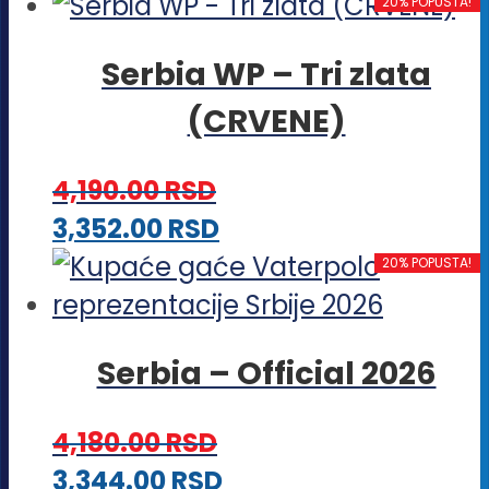
proizvod
20% POPUSTA!
ima
Serbia WP – Tri zlata
više
(CRVENE)
varijanti.
Opcije
4,190.00
RSD
mogu
Ovaj
3,352.00
RSD
biti
proizvod
20% POPUSTA!
izabrane
ima
na
više
stranici
Serbia – Official 2026
varijanti.
proizvoda.
Opcije
4,180.00
RSD
mogu
Ovaj
3,344.00
RSD