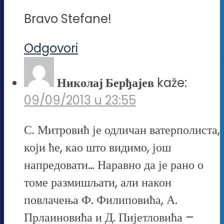
Bravo Stefane!
Odgovori
Николај Берђајев
kaže:
09/09/2013 u 23:55
С. Митровић је одличан ватерполиста,
који ће, као што видимо, још
напредовати… Наравно да је рано о
томе размишљати, али након
повлачења Ф. Филиповића, А.
Прлаиновића и Д. Пијетловића –