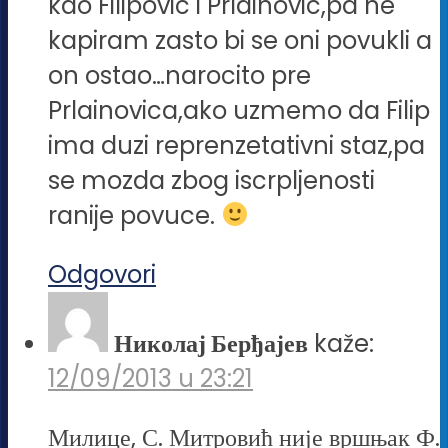
kao Filipovic i Prlainovic,pa ne
kapiram zasto bi se oni povukli a
on ostao…narocito pre
Prlainovica,ako uzmemo da Filip
ima duzi reprenzetativni staz,pa
se mozda zbog iscrpljenosti
ranije povuce.
Odgovori
Николај Берђајев
kaže:
12/09/2013 u 23:21
Милице, С. Митровић није вршњак Ф.