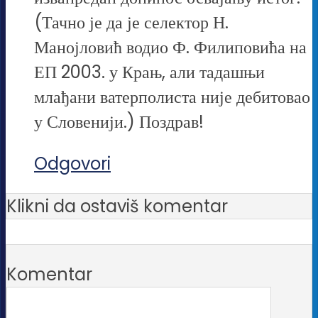
(Тачно је да је селектор Н.
Манојловић водио Ф. Филиповића на
ЕП 2003. у Крањ, али тадашњи
млађани ватерполиста није дебитовао
у Словенији.) Поздрав!
Odgovori
Klikni da ostaviš komentar
Komentar