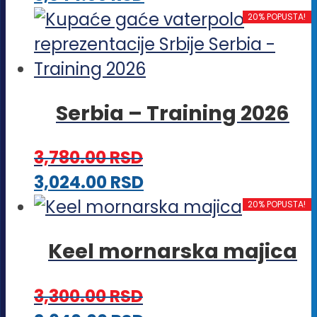
biti
proizvod
20% POPUSTA!
izabrane
ima
na
više
stranici
varijanti.
proizvoda.
Serbia – Training 2026
Opcije
mogu
3,780.00
RSD
biti
Ovaj
3,024.00
RSD
izabrane
proizvod
20% POPUSTA!
na
ima
stranici
Keel mornarska majica
više
proizvoda.
varijanti.
3,300.00
RSD
Opcije