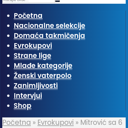
Početna
Nacionalne selekcije
Domaća takmičenja
Evrokupovi
Strane lige
Mlađe kategorije
Ženski vaterpolo
Zanimljivosti
Intervjui
Shop
Početna
»
Evrokupovi
»
Mitrović sa 6