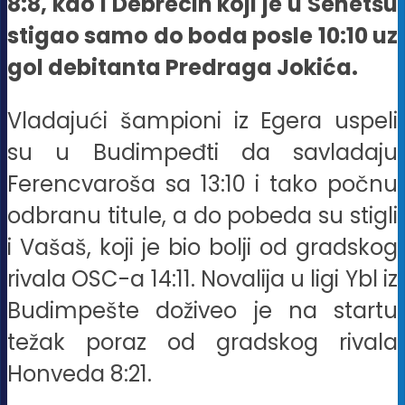
8:8, kao i Debrecin koji je u Senetšu
stigao samo do boda posle 10:10 uz
gol debitanta Predraga Jokića.
Vladajući šampioni iz Egera uspeli
su u Budimpeđti da savladaju
Ferencvaroša sa 13:10 i tako počnu
odbranu titule, a do pobeda su stigli
i Vašaš, koji je bio bolji od gradskog
rivala OSC-a 14:11. Novalija u ligi Ybl iz
Budimpešte doživeo je na startu
težak poraz od gradskog rivala
Honveda 8:21.