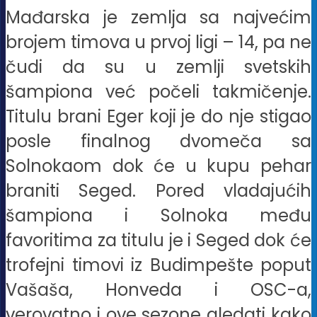
Mađarska je zemlja sa najvećim
brojem timova u prvoj ligi – 14, pa ne
čudi da su u zemlji svetskih
šampiona već počeli takmičenje.
Titulu brani Eger koji je do nje stigao
posle finalnog dvomeča sa
Solnokaom dok će u kupu pehar
braniti Seged. Pored vladajućih
šampiona i Solnoka među
favoritima za titulu je i Seged dok će
trofejni timovi iz Budimpešte poput
Vašaša, Honveda i OSC-a,
verovatno i ove sezone gledati kako