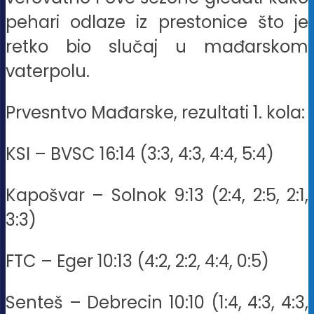
pehari odlaze iz prestonice što je
retko bio slučaj u mađarskom
vaterpolu.
Prvesntvo Mađarske, rezultati 1. kola:
KSI – BVSC 16:14 (3:3, 4:3, 4:4, 5:4)
Kapošvar – Solnok 9:13 (2:4, 2:5, 2:1,
3:3)
FTC – Eger 10:13 (4:2, 2:2, 4:4, 0:5)
Senteš – Debrecin 10:10 (1:4, 4:3, 4:3,