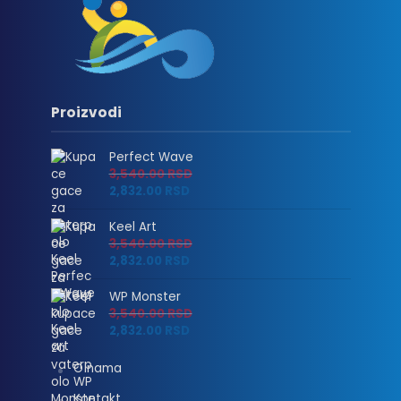
Proizvodi
Perfect Wave
3,540.00
RSD
2,832.00
RSD
Keel Art
3,540.00
RSD
2,832.00
RSD
WP Monster
3,540.00
RSD
2,832.00
RSD
O nama
Kontakt