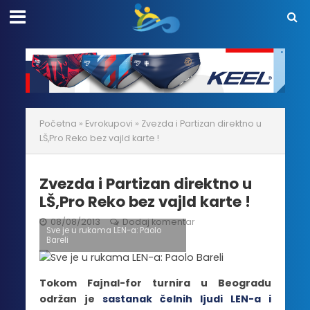
Početna
»
Evrokupovi
»
Zvezda i Partizan direktno u
LŠ,Pro Reko bez vajld karte !
Zvezda i Partizan direktno u
LŠ,Pro Reko bez vajld karte !
08/08/2013
Dodaj komentar
Sve je u rukama LEN-a: Paolo
Bareli
Tokom Fajnal-for turnira u Beogradu
održan je
sastanak čelnih ljudi LEN-a i