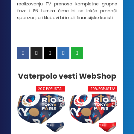
realizovanju TV prenosa kompletne grupne
faze i F6 turnira čime bi se lakše pronašli
sponzori, a i klubovi bi imali finansijske koristi.
Vaterpolo vesti WebShop
20% POPUSTA!
20% POPUSTA!