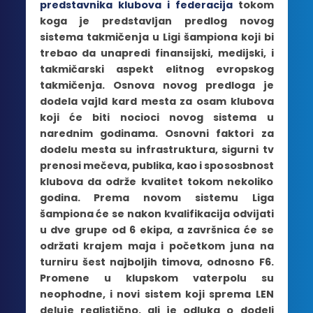
predstavnika klubova i federacija
tokom
koga je predstavljan predlog novog
sistema takmičenja u Ligi šampiona koji bi
trebao da unapredi finansijski, medijski, i
takmičarski aspekt elitnog evropskog
takmičenja. Osnova novog predloga je
dodela vajld kard mesta za osam klubova
koji će biti nocioci novog sistema u
narednim godinama. Osnovni faktori za
dodelu mesta su infrastruktura, sigurni tv
prenosi mečeva, publika, kao i spososbnost
klubova da održe kvalitet tokom nekoliko
godina. Prema novom sistemu Liga
šampiona će se nakon kvalifikacija odvijati
u dve grupe od 6 ekipa, a završnica će se
održati krajem maja i početkom juna na
turniru šest najboljih timova, odnosno F6.
Promene u klupskom vaterpolu su
neophodne, i novi sistem koji sprema LEN
deluje realistično, ali je odluka o dodeli