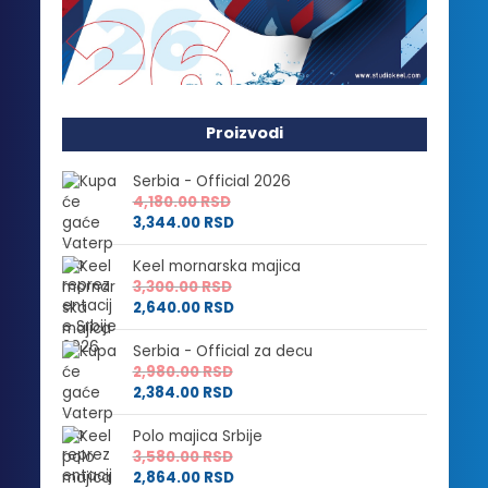
Proizvodi
Serbia - Official 2026
4,180.00
RSD
3,344.00
RSD
Keel mornarska majica
3,300.00
RSD
2,640.00
RSD
Serbia - Official za decu
2,980.00
RSD
2,384.00
RSD
Polo majica Srbije
3,580.00
RSD
2,864.00
RSD