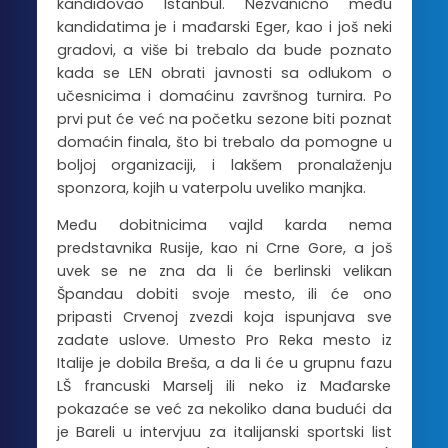
kandidovao Istanbul. Nezvanično među
kandidatima je i mađarski Eger, kao i još neki
gradovi, a više bi trebalo da bude poznato
kada se LEN obrati javnosti sa odlukom o
učesnicima i domaćinu završnog turnira. Po
prvi put će već na početku sezone biti poznat
domaćin finala, što bi trebalo da pomogne u
boljoj organizaciji, i lakšem pronalaženju
sponzora, kojih u vaterpolu uveliko manjka.
Među dobitnicima vajld karda nema
predstavnika Rusije, kao ni Crne Gore, a još
uvek se ne zna da li će berlinski velikan
Špandau dobiti svoje mesto, ili će ono
pripasti Crvenoj zvezdi koja ispunjava sve
zadate uslove. Umesto Pro Reka mesto iz
Italije je dobila Breša, a da li će u grupnu fazu
LŠ francuski Marselj ili neko iz Mađarske
pokazaće se već za nekoliko dana budući da
je Bareli u intervjuu za italijanski sportski list