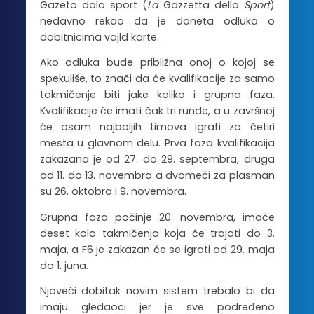
Gazeto dalo sport (
La
Gazzetta dello
Sport
)
nedavno rekao da je doneta odluka o
dobitnicima vajld karte.
Ako odluka bude približna onoj o kojoj se
spekuliše, to znači da će kvalifikacije za samo
takmičenje biti jake koliko i grupna faza.
Kvalifikacije će imati čak tri runde, a u završnoj
će osam najboljih timova igrati za četiri
mesta u glavnom delu. Prva faza kvalifikacija
zakazana je od 27. do 29. septembra, druga
od 11. do 13. novembra a dvomeči za plasman
su 26. oktobra i 9. novembra.
Grupna faza počinje 20. novembra, imaće
deset kola takmičenja koja će trajati do 3.
maja, a F6 je zakazan će se igrati od 29. maja
do 1. juna.
Njaveći dobitak novim sistem trebalo bi da
imaju gledaoci jer je sve podređeno