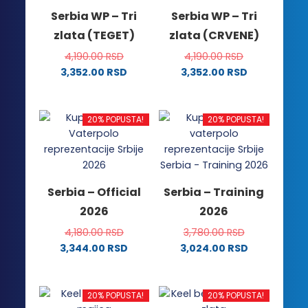
Serbia WP – Tri
Serbia WP – Tri
zlata (TEGET)
zlata (CRVENE)
4,190.00
RSD
4,190.00
RSD
3,352.00
RSD
3,352.00
RSD
Ovaj
Ovaj
proizvod
proizvod
ima
ima
20% POPUSTA!
20% POPUSTA!
više
više
varijanti.
varijanti.
Opcije
Opcije
mogu
mogu
Serbia – Official
Serbia – Training
biti
biti
2026
2026
izabrane
izabrane
na
na
4,180.00
RSD
3,780.00
RSD
stranici
stranici
3,344.00
RSD
3,024.00
RSD
proizvoda.
proizvoda.
Ovaj
Ovaj
proizvod
proizvod
ima
ima
20% POPUSTA!
20% POPUSTA!