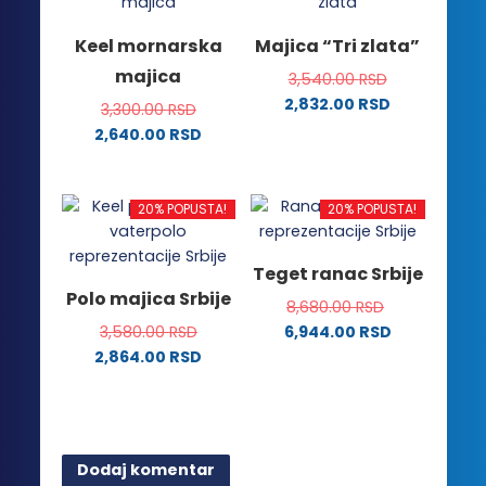
više
više
varijanti.
varijanti.
Keel mornarska
Majica “Tri zlata”
Opcije
Opcije
majica
3,540.00
RSD
mogu
mogu
2,832.00
RSD
biti
biti
3,300.00
RSD
Ovaj
izabrane
izabrane
2,640.00
RSD
proizvod
na
na
Ovaj
ima
stranici
stranici
proizvod
više
proizvoda.
proizvoda.
ima
20% POPUSTA!
20% POPUSTA!
varijanti.
više
Opcije
varijanti.
Teget ranac Srbije
mogu
Opcije
Polo majica Srbije
biti
8,680.00
RSD
mogu
izabrane
3,580.00
RSD
6,944.00
RSD
biti
na
2,864.00
RSD
izabrane
stranici
Ovaj
na
proizvoda.
proizvod
stranici
ima
proizvoda.
više
Dodaj komentar
varijanti.