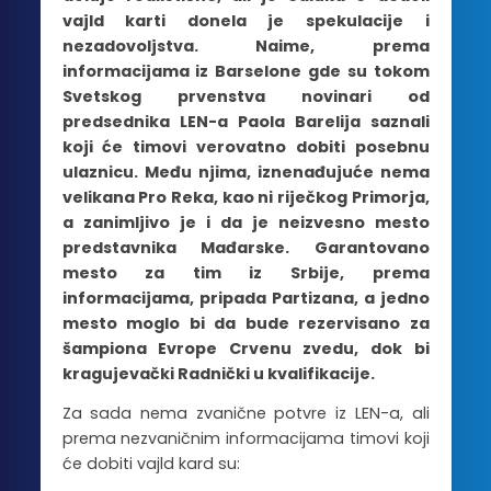
vajld karti donela je spekulacije i
nezadovoljstva. Naime, prema
informacijama iz Barselone gde su tokom
Svetskog prvenstva novinari od
predsednika LEN-a Paola Barelija saznali
koji će timovi verovatno dobiti posebnu
ulaznicu. Među njima, iznenađujuće nema
velikana Pro Reka, kao ni riječkog Primorja,
a zanimljivo je i da je neizvesno mesto
predstavnika Mađarske. Garantovano
mesto za tim iz Srbije, prema
informacijama, pripada Partizana, a jedno
mesto moglo bi da bude rezervisano za
šampiona Evrope Crvenu zvedu, dok bi
kragujevački Radnički u kvalifikacije.
Za sada nema zvanične potvre iz LEN-a, ali
prema nezvaničnim informacijama timovi koji
će dobiti vajld kard su: