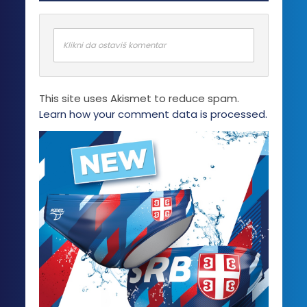
Opcije
mogu
biti
Klikni da ostaviš komentar
izabrane
na
stranici
This site uses Akismet to reduce spam.
proizvoda.
Learn how your comment data is processed.