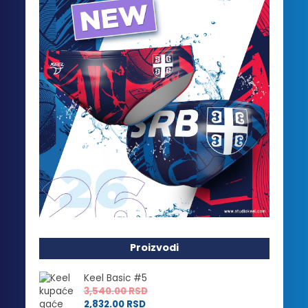
Proizvodi
Keel Basic #5
3,540.00
RSD
2,832.00
RSD