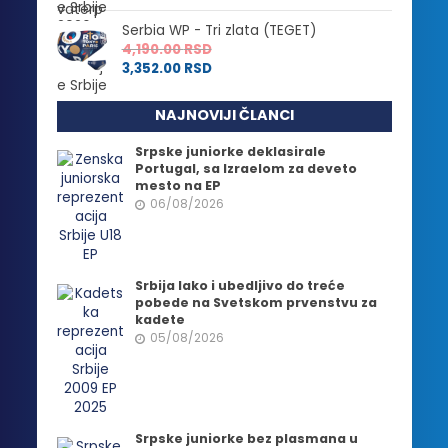
Serbia WP - Tri zlata (TEGET)
4,190.00
RSD
3,352.00
RSD
NAJNOVIJI ČLANCI
Srpske juniorke deklasirale
Portugal, sa Izraelom za deveto
mesto na EP
06/08/2026
Srbija lako i ubedljivo do treće
pobede na Svetskom prvenstvu za
kadete
05/08/2026
Srpske juniorke bez plasmana u