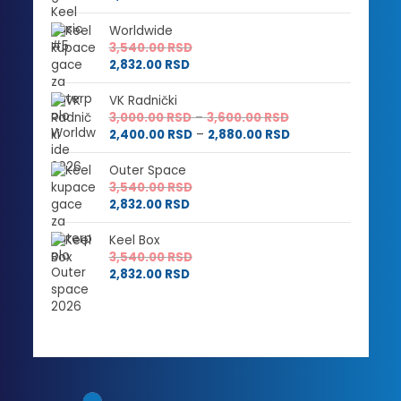
Worldwide
3,540.00
RSD
2,832.00
RSD
VK Radnički
Raspon
3,000.00
RSD
–
3,600.00
RSD
cena:
Raspon
2,400.00
RSD
–
2,880.00
RSD
od
cena:
3,000.00 RSD
od
Outer Space
do
2,400.00 RSD
3,540.00
RSD
3,600.00 RSD
do
2,832.00
RSD
2,880.00 RSD
Keel Box
3,540.00
RSD
2,832.00
RSD