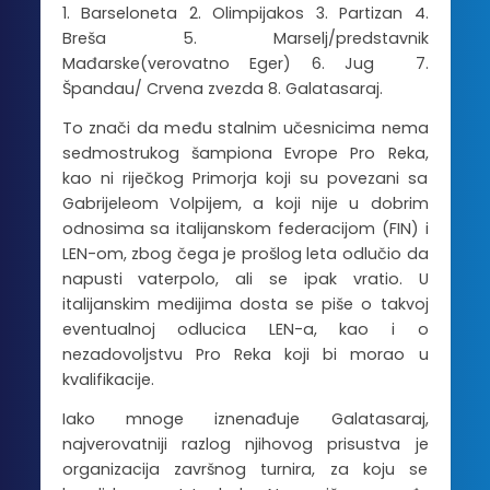
1. Barseloneta 2. Olimpijakos 3. Partizan 4.
Breša 5. Marselj/predstavnik
Mađarske(verovatno Eger) 6. Jug 7.
Špandau/ Crvena zvezda 8. Galatasaraj.
To znači da među stalnim učesnicima nema
sedmostrukog šampiona Evrope Pro Reka,
kao ni riječkog Primorja koji su povezani sa
Gabrijeleom Volpijem, a koji nije u dobrim
odnosima sa italijanskom federacijom (FIN) i
LEN-om, zbog čega je prošlog leta odlučio da
napusti vaterpolo, ali se ipak vratio. U
italijanskim medijima dosta se piše o takvoj
eventualnoj odlucica LEN-a, kao i o
nezadovoljstvu Pro Reka koji bi morao u
kvalifikacije.
Iako mnoge iznenađuje Galatasaraj,
najverovatniji razlog njihovog prisustva je
organizacija završnog turnira, za koju se