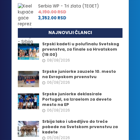
Serbia WP - Tri zlata (TEGET)
4,190.00
RSD
3,352.00
RSD
NAJNOVIJI ČLANCI
Srpski kadeti u polufinalu Svetskog
prvenstva, za finale sa Hrvatskom
(19:00)
08/08/2026
Srpske juniorke zauzele 10. mesto
na Evropskom prvenstvu
06/08/2026
Srpske juniorke deklasirale
Portugal, sa Izraelom za deveto
mesto na EP
06/08/2026
Srbija lako i ubedljivo do treće
pobede na Svetskom prvenstvu za
kadete
05/08/2026