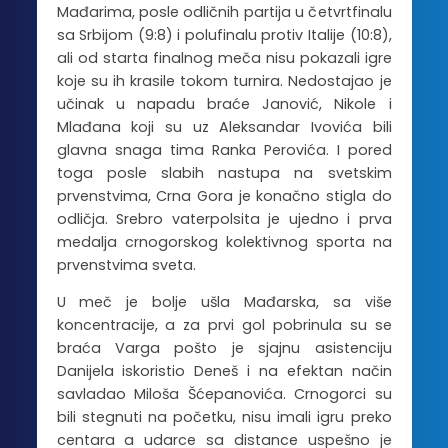
Mađarima, posle odličnih partija u četvrtfinalu
sa Srbijom (9:8) i polufinalu protiv Italije (10:8),
ali od starta finalnog meča nisu pokazali igre
koje su ih krasile tokom turnira. Nedostajao je
učinak u napadu braće Janović, Nikole i
Mlađana koji su uz Aleksandar Ivovića bili
glavna snaga tima Ranka Perovića. I pored
toga posle slabih nastupa na svetskim
prvenstvima, Crna Gora je konačno stigla do
odličja. Srebro vaterpolsita je ujedno i prva
medalja crnogorskog kolektivnog sporta na
prvenstvima sveta.
U meč je bolje ušla Mađarska, sa više
koncentracije, a za prvi gol pobrinula su se
braća Varga pošto je sjajnu asistenciju
Danijela iskoristio Deneš i na efektan način
savladao Miloša Šćepanovića. Crnogorci su
bili stegnuti na početku, nisu imali igru preko
centara a udarce sa distance uspešno je