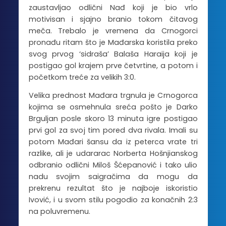
zaustavljao odlični Nađ koji je bio vrlo
motivisan i sjajno branio tokom čitavog
meča. Trebalo je vremena da Crnogorci
pronađu ritam što je Mađarska koristila preko
svog prvog ‘sidraša’ Balaša Haraija koji je
postigao gol krajem prve četvrtine, a potom i
početkom treće za velikih 3:0.
Velika prednost Mađara trgnula je Crnogorca
kojima se osmehnula sreća pošto je Darko
Brguljan posle skoro 13 minuta igre postigao
prvi gol za svoj tim pored dva rivala. Imali su
potom Mađari šansu da iz peterca vrate tri
razlike, ali je udararac Norberta Hošnjianskog
odbranio odlični Miloš Šćepanović i tako ulio
nadu svojim saigračima da mogu da
prekrenu rezultat što je najboje iskoristio
Ivović, i u svom stilu pogodio za konačnih 2:3
na poluvremenu.