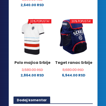
Ovaj
2,640.00
RSD
proizvod
Ovaj
ima
proizvod
više
ima
20% POPUSTA!
20% POPUSTA!
varijanti.
više
Opcije
varijanti.
mogu
Opcije
biti
mogu
izabrane
biti
na
izabrane
stranici
na
Polo majica Srbije
Teget ranac Srbije
proizvoda.
stranici
3,580.00
RSD
8,680.00
RSD
proizvoda.
2,864.00
RSD
6,944.00
RSD
Ovaj
proizvod
ima
više
Dodaj komentar
varijanti.