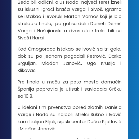
Bedo bili odlični, a uz Nađa najveći teret izneli
su iskusni igrači braća Varga i Sivoš. Igrama
se istakao i levoruki Marton Vamoš koji je bio
strelac u finalu, po gol su dali i Daniel i Deneš
Varga i Hošnjianski a dvostruki strelci bili su
Sivoš i Harai.
Kod Crnogoraca istakao se Ivović sa tri gola,
dok su po jednom pogađali Petrović, Darko
Brguljan, Mlađan Janović, Ugo Krusija i
Klikovac.
Pre finala u meču za peto mesto domaćin
Španija popravila je utisak i savladala Grčku
sa 10:8.
U idelani tim prvenstva pored zlatnih Daniela
Varge i Nađa su najbolji strelci Sukno i Ivović
kao i Italijan Filjoli, srpski centar Duško Pijetlović
i Mlađan Janović.