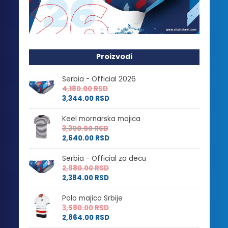
Proizvodi
Serbia - Official 2026
4,180.00
RSD
3,344.00
RSD
Keel mornarska majica
3,300.00
RSD
2,640.00
RSD
Serbia - Official za decu
2,980.00
RSD
2,384.00
RSD
Polo majica Srbije
3,580.00
RSD
2,864.00
RSD