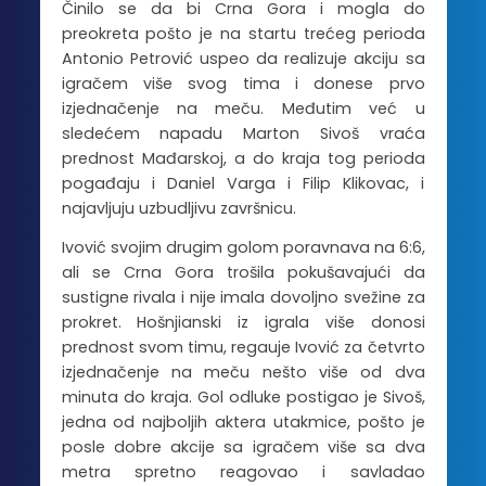
Činilo se da bi Crna Gora i mogla do
preokreta pošto je na startu trećeg perioda
Antonio Petrović uspeo da realizuje akciju sa
igračem više svog tima i donese prvo
izjednačenje na meču. Međutim već u
sledećem napadu Marton Sivoš vraća
prednost Mađarskoj, a do kraja tog perioda
pogađaju i Daniel Varga i Filip Klikovac, i
najavljuju uzbudljivu završnicu.
Ivović svojim drugim golom poravnava na 6:6,
ali se Crna Gora trošila pokušavajući da
sustigne rivala i nije imala dovoljno svežine za
prokret. Hošnjianski iz igrala više donosi
prednost svom timu, regauje Ivović za četvrto
izjednačenje na meču nešto više od dva
minuta do kraja. Gol odluke postigao je Sivoš,
jedna od najboljih aktera utakmice, pošto je
posle dobre akcije sa igračem više sa dva
metra spretno reagovao i savladao