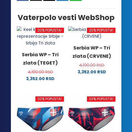
Vaterpolo vesti WebShop
20% POPUSTA!
20% POPUSTA!
Serbia WP – Tri
Serbia WP – Tri
zlata (CRVENE)
zlata (TEGET)
4,190.00
RSD
4,190.00
RSD
3,352.00
RSD
Ovaj
3,352.00
RSD
Ovaj
proizvod
proizvod
ima
ima
više
20% POPUSTA!
20% POPUSTA!
više
varijanti.
varijanti.
Opcije
Opcije
mogu
mogu
biti