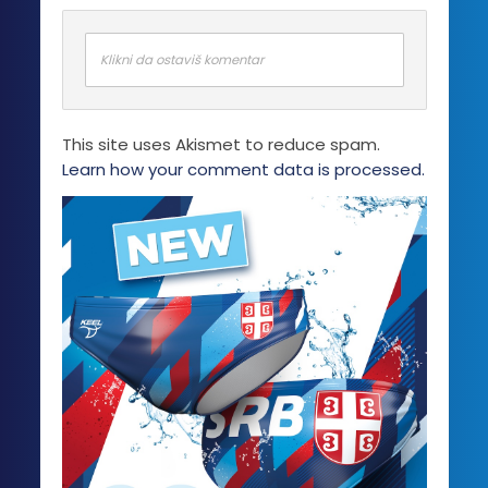
Opcije
mogu
biti
Klikni da ostaviš komentar
izabrane
na
stranici
This site uses Akismet to reduce spam.
proizvoda.
Learn how your comment data is processed.