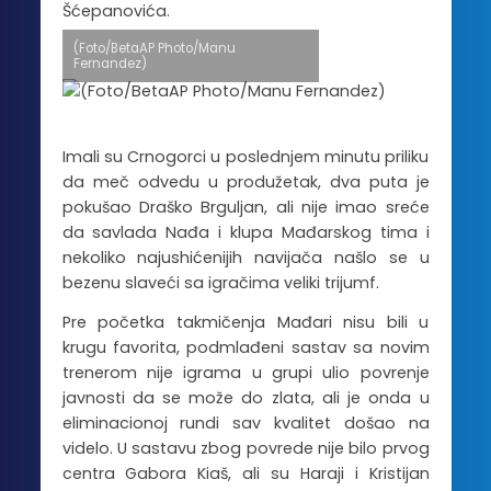
Šćepanovića.
(Foto/BetaAP Photo/Manu
Fernandez)
Imali su Crnogorci u poslednjem minutu priliku
da meč odvedu u produžetak, dva puta je
pokušao Draško Brguljan, ali nije imao sreće
da savlada Nađa i klupa Mađarskog tima i
nekoliko najushićenijih navijača našlo se u
bezenu slaveći sa igračima veliki trijumf.
Pre početka takmičenja Mađari nisu bili u
krugu favorita, podmlađeni sastav sa novim
trenerom nije igrama u grupi ulio povrenje
javnosti da se može do zlata, ali je onda u
eliminacionoj rundi sav kvalitet došao na
videlo. U sastavu zbog povrede nije bilo prvog
centra Gabora Kiaš, ali su Haraji i Kristijan