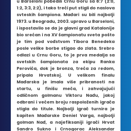
u Barseloni pobedili Crnu Goru sa 8:7 (2:0,
1:2, 3:3, 2:2), i tako treći put stigli do naslova
svteskih šampiona. Mađari su bili najbolji
1973. u Beogradu, 2003. upravo u Barseloni,
i ispostavilo se da je glavni grad Katalonije
bio srećan i na XV šampionatu sveta pošto
je tim pod vođstvom Tibora Benedeka
posle velike borbe stigao do zlata. Srebro
odlazi u Crnu Goru, to je prva medalja sa
svetskih šampionata za ekipu Ranka
Perovića, dok je bronza, treća za redom,
pripala Hrvatskoj. U velikom finalu
Mađarska je imala više pribranosti na
startu, u finišu meča, i zahvajujući
odličnom golmanu Viktoru Nađu, jakoj
odbrani i većem broju raspoloženih igrača
stigla do titule. Najbolji igrač turnira je
kapiten Mađarske Deniel Varga, najbolji
golman Nađ, a najefiksaniji igrači Hrvat
Sandro Sukno i Crnogorac Aleksandar