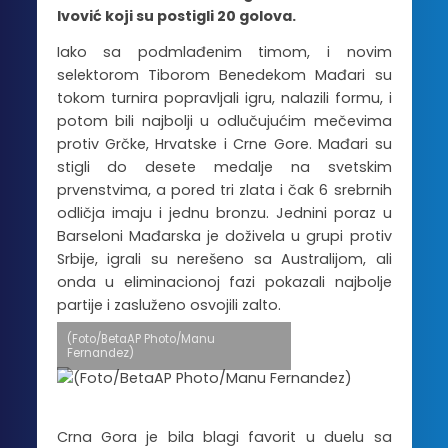
Ivović koji su postigli 20 golova.
Iako sa podmlađenim timom, i novim
selektorom Tiborom Benedekom Mađari su
tokom turnira popravljali igru, nalazili formu, i
potom bili najbolji u odlučujućim mečevima
protiv Grčke, Hrvatske i Crne Gore. Mađari su
stigli do desete medalje na svetskim
prvenstvima, a pored tri zlata i čak 6 srebrnih
odličja imaju i jednu bronzu. Jednini poraz u
Barseloni Mađarska je doživela u grupi protiv
Srbije, igrali su nerešeno sa Australijom, ali
onda u eliminacionoj fazi pokazali najbolje
partije i zasluženo osvojili zalto.
(Foto/BetaAP Photo/Manu
Fernandez)
Crna Gora je bila blagi favorit u duelu sa