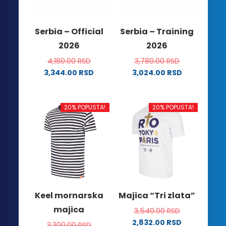
biti
izabrane
izabrane
na
na
stranici
Serbia – Official
Serbia – Training
stranici
proizvoda.
2026
2026
proizvoda.
4,180.00
RSD
3,780.00
RSD
3,344.00
RSD
3,024.00
RSD
Ovaj
Ovaj
proizvod
proizvod
ima
ima
20% POPUSTA!
20% POPUSTA!
više
više
varijanti.
varijanti.
Opcije
Opcije
mogu
mogu
biti
biti
izabrane
izabrane
na
na
Keel mornarska
Majica “Tri zlata”
stranici
stranici
majica
3,540.00
RSD
proizvoda.
proizvoda.
2,832.00
RSD
3,300.00
RSD