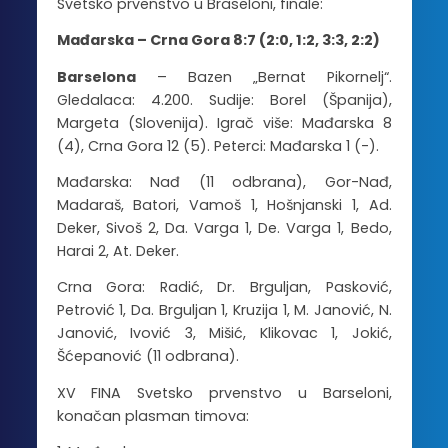
Svetsko prvenstvo u Braseloni, finale:
Mađarska – Crna Gora 8:7 (2:0, 1:2, 3:3, 2:2)
Barselona
– Bazen „Bernat Pikornelj“.
Gledalaca: 4.200. Sudije: Borel (Španija),
Margeta (Slovenija). Igrač više: Mađarska 8
(4), Crna Gora 12 (5). Peterci: Mađarska 1 (-).
Mađarska: Nađ (11 odbrana), Gor-Nađ,
Madaraš, Batori, Vamoš 1, Hošnjanski 1, Ad.
Deker, Sivoš 2, Da. Varga 1, De. Varga 1, Bedo,
Harai 2, At. Deker.
Crna Gora: Radić, Dr. Brguljan, Pasković,
Petrović 1, Da. Brguljan 1, Kruzija 1, M. Janović, N.
Janović, Ivović 3, Mišić, Klikovac 1, Jokić,
Šćepanović (11 odbrana).
XV FINA Svetsko prvenstvo u Barseloni,
konačan plasman timova: