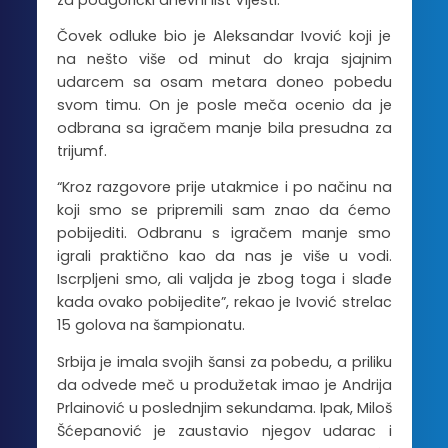
Čovek odluke bio je Aleksandar Ivović koji je
na nešto više od minut do kraja sjajnim
udarcem sa osam metara doneo pobedu
svom timu. On je posle meča ocenio da je
odbrana sa igračem manje bila presudna za
trijumf.
“Kroz razgovore prije utakmice i po načinu na
koji smo se pripremili sam znao da ćemo
pobijediti. Odbranu s igračem manje smo
igrali praktično kao da nas je više u vodi.
Iscrpljeni smo, ali valjda je zbog toga i slađe
kada ovako pobijedite”, rekao je Ivović strelac
15 golova na šampionatu.
Srbija je imala svojih šansi za pobedu, a priliku
da odvede meč u produžetak imao je Andrija
Prlainović u poslednjim sekundama. Ipak, Miloš
Šćepanović je zaustavio njegov udarac i