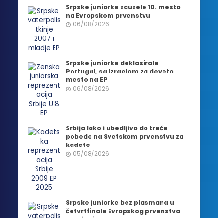
Srpske juniorke zauzele 10. mesto
na Evropskom prvenstvu
06/08/2026
Srpske juniorke deklasirale
Portugal, sa Izraelom za deveto
mesto na EP
06/08/2026
Srbija lako i ubedljivo do treće
pobede na Svetskom prvenstvu za
kadete
05/08/2026
Srpske juniorke bez plasmana u
četvrtfinale Evropskog prvenstva