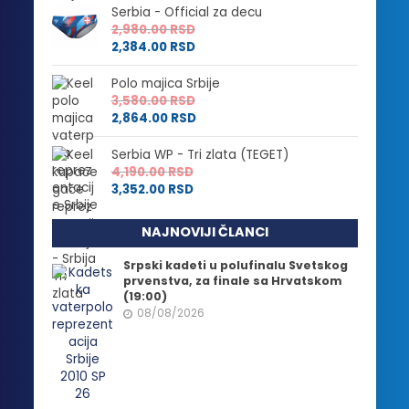
Serbia - Official za decu
2,980.00
RSD
2,384.00
RSD
Polo majica Srbije
3,580.00
RSD
2,864.00
RSD
Serbia WP - Tri zlata (TEGET)
4,190.00
RSD
3,352.00
RSD
NAJNOVIJI ČLANCI
Srpski kadeti u polufinalu Svetskog
prvenstva, za finale sa Hrvatskom
(19:00)
08/08/2026