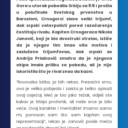
Gora u utorak pobedila Srbiju sa 9:8 i prošla
u polufinale Svetskog prvenstva u
Barseloni, Crnogorci slave veliki trijumf,
dok srpski vaterpolisti pored razočarenja
čestitaju rivalu. Kapiten Crnogoraca Nikola
Janović, koji je bio dvostruki strelac, ističe
da je njegov tim imao više motiva i
zasluženo trijumfovao, dok srpski as
Andrija Prlainović smatra da je njegova
ekipa imala priliku za pobedu, ali je nije
iskoristila što je rival znao da kazni.
“Rovovska bitka, ja bih rekao. Presrećni smo,
ovo je velika pobjeda i zaista je teško opisati
ovaj osjećaj. Meč je bio jako težak, vidjeli ste
kakav je Srbija protivnik, ali naše srce je bilo
veće. Ovaj karakter i mentalitet imamo samo
mi, ponosan sam što sam kapiten ovoj
reprezentaciji”, rekao je Janović posle meča
za podgorički dnevni list Vijesti.