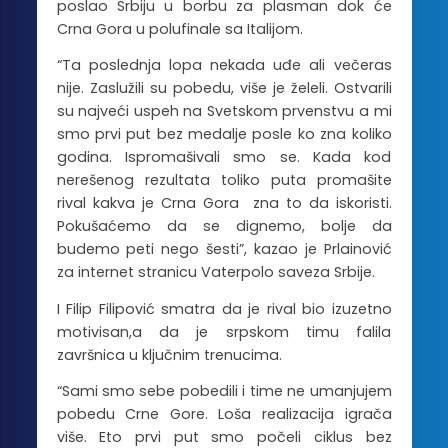
poslao Srbiju u borbu za plasman dok će
Crna Gora u polufinale sa Italijom.
“Ta poslednja lopa nekada uđe ali večeras
nije. Zaslužili su pobedu, više je želeli. Ostvarili
su najveći uspeh na Svetskom prvenstvu a mi
smo prvi put bez medalje posle ko zna koliko
godina. Ispromašivali smo se. Kada kod
nerešenog rezultata toliko puta promašite
rival kakva je Crna Gora zna to da iskoristi.
Pokušaćemo da se dignemo, bolje da
budemo peti nego šesti”, kazao je Prlainović
za internet stranicu Vaterpolo saveza Srbije.
I Filip Filipović smatra da je rival bio izuzetno
motivisan,a da je srpskom timu falila
završnica u ključnim trenucima.
“Sami smo sebe pobedili i time ne umanjujem
pobedu Crne Gore. Loša realizacija igrača
više. Eto prvi put smo počeli ciklus bez