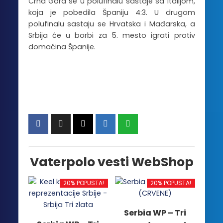
Crna Gora se u polufinalu sastaje sa Italijom,
koja je pobedila Španiju 4:3. U drugom
polufinalu sastaju se Hrvatska i Mađarska, a
Srbija će u borbi za 5. mesto igrati protiv
domaćina Španije.
Vaterpolo vesti WebShop
20% POPUSTA!
20% POPUSTA!
Serbia WP – Tri