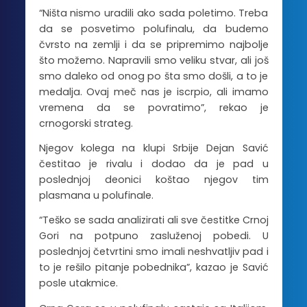
“Ništa nismo uradili ako sada poletimo. Treba
da se posvetimo polufinalu, da budemo
čvrsto na zemlji i da se pripremimo najbolje
što možemo. Napravili smo veliku stvar, ali još
smo daleko od onog po šta smo došli, a to je
medalja. Ovaj meč nas je iscrpio, ali imamo
vremena da se povratimo”, rekao je
crnogorski strateg.
Njegov kolega na klupi Srbije Dejan Savić
čestitao je rivalu i dodao da je pad u
poslednjoj deonici koštao njegov tim
plasmana u polufinale.
“Teško se sada analizirati ali sve čestitke Crnoj
Gori na potpuno zasluženoj pobedi. U
poslednjoj četvrtini smo imali neshvatljiv pad i
to je rešilo pitanje pobednika”, kazao je Savić
posle utakmice.