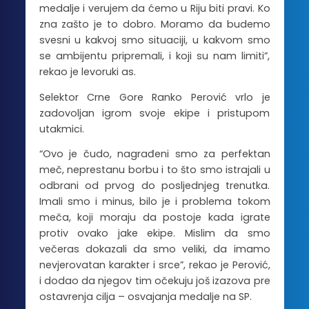
medalje i verujem da ćemo u Riju biti pravi. Ko
zna zašto je to dobro. Moramo da budemo
svesni u kakvoj smo situaciji, u kakvom smo
se ambijentu pripremali, i koji su nam limiti”,
rekao je levoruki as.
Selektor Crne Gore Ranko Perović vrlo je
zadovoljan igrom svoje ekipe i pristupom
utakmici.
“Ovo je čudo, nagrađeni smo za perfektan
meč, neprestanu borbu i to što smo istrajali u
odbrani od prvog do posljednjeg trenutka.
Imali smo i minus, bilo je i problema tokom
meča, koji moraju da postoje kada igrate
protiv ovako jake ekipe. Mislim da smo
večeras dokazali da smo veliki, da imamo
nevjerovatan karakter i srce”, rekao je Perović,
i dodao da njegov tim očekuju još izazova pre
ostavrenja cilja – osvajanja medalje na SP.