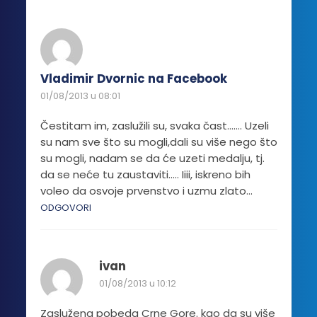
Vladimir Dvornic na Facebook
01/08/2013 u 08:01
Čestitam im, zaslužili su, svaka čast……. Uzeli
su nam sve što su mogli,dali su više nego što
su mogli, nadam se da će uzeti medalju, tj.
da se neće tu zaustaviti….. Iiii, iskreno bih
voleo da osvoje prvenstvo i uzmu zlato…
ODGOVORI
ivan
01/08/2013 u 10:12
Zaslužena pobeda Crne Gore. kao da su više