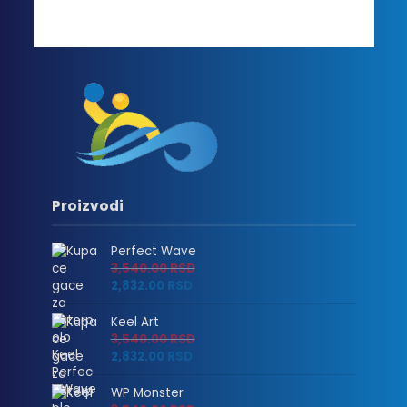
Proizvodi
Perfect Wave
3,540.00
RSD
2,832.00
RSD
Keel Art
3,540.00
RSD
2,832.00
RSD
WP Monster