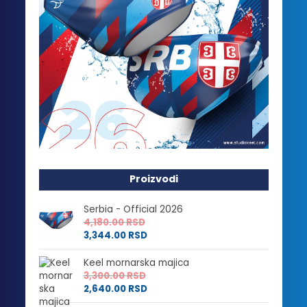
Proizvodi
Serbia - Official 2026
4,180.00
RSD
3,344.00
RSD
Keel mornarska majica
3,300.00
RSD
2,640.00
RSD