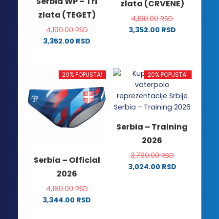
Serbia WP – Tri
zlata (CRVENE)
zlata (TEGET)
4,190.00
RSD
4,190.00
RSD
3,352.00
RSD
Ovaj
3,352.00
RSD
Ovaj
proizvod
proizvod
ima
ima
više
20% POPUSTA!
20% POPUSTA!
više
varijanti.
varijanti.
Opcije
Opcije
mogu
mogu
biti
Serbia – Training
biti
izabrane
2026
izabrane
na
na
stranici
3,780.00
RSD
Serbia – Official
stranici
proizvoda.
3,024.00
RSD
2026
proizvoda.
Ovaj
proizvod
4,180.00
RSD
ima
3,344.00
RSD
Ovaj
više