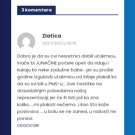
više
3 komentara
varijanti.
Opcije
mogu
biti
Zlatica
izabrane
31/07/2013 u 09:18
na
stranici
Dobro je da su ovi nesretnici dobili utakmicu,
proizvoda.
inače bi JUNAČINE počele opet da ridaju i
kukaju ko neke zadušne babe….jer su prošle
godine izgubivši utakmicu od Srbije plakali ko
da su svi bili u PMS-u…..Sve čestitke na
dosadašnjim pobedama našoj
reprezentaciji, jer će ih biti još ko zna
koliko…..mi plakati nećemo…i kao što kaže
poslovica …..u bolu se ne zanesi, u radosti ne
ponesi.
ODGOVORI