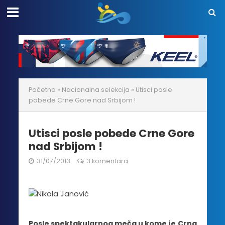
Početna
»
Nacionalna selekcija
»
Utisci posle
pobede Crne Gore nad Srbijom !
Utisci posle pobede Crne Gore
nad Srbijom !
31/07/2013
3 komentara
Posle spektakularnog meča u kome je Crna