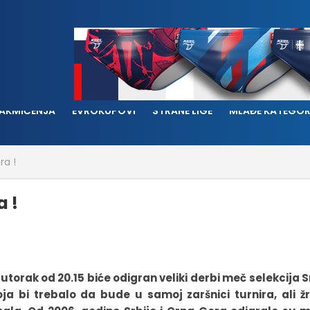
AKMIČENJA
EVROKUPOVI
STRANE LIGE
MLAĐE KATEGOR
ra !
a !
torak od 20.15 biće odigran veliki derbi meč selekcija Sr
a bi trebalo da bude u samoj zaršnici turnira, ali žr