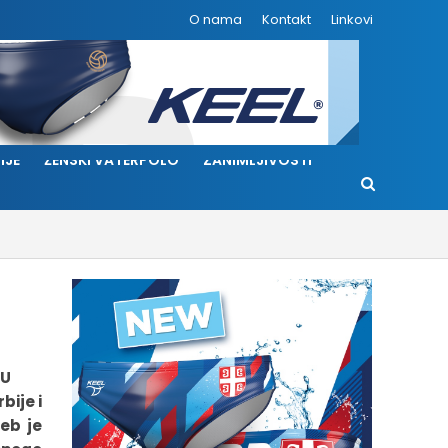
O nama
Kontakt
Linkovi
IJE
ŽENSKI VATERPOLO
ZANIMLJIVOSTI
U
bije i
eb je