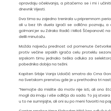
opravdaju očekivanja, a pitaćemo se i mi i učini
dnevnik Vijesti.
Dva tima su zajedno trenirala u pripremnom period
ali u bez tih duela igrači se odlično poznaju, 
golmani jer su Zdrako Radić i Miloš Šćepanović na j
delili minutažu.
Možda najveću prednost od pomenute četvorke im
protiv većine srpskih igrača celu proteklu sezon
srpskom timu jednako teška odluka za selekto
pobednika dobija na težini.
Kapiten Srbije Vanja Udoičić smatra da Crna Gora
na Svetskom prenstvu gde je u prethodna tri nastu
“Nemojte da mislite da motiv nije isti, ali ono št
mogli da imaju i više odličja do sada. To joj stvara 
u to ne sumnjajte, ali oni su po meni favoriti na pap
Centar srpskog tima Slobodan Nikić kao odlučujući 