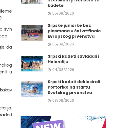
Svetskom prvenstvu za
kadete
dileme
05/08/2026
ć.
Srpske juniorke bez
d svih
plasmana u četvrtfinale
ope.
Evropskog prvenstva
05/08/2026
uje da
Srpski kadeti savladali i
Holandiju
dnakog
04/08/2026
nili u
Srpski kadeti deklasirali
Portoriko na startu
 kakav
Svetskog prvenstva
03/08/2026
alija.
sada i