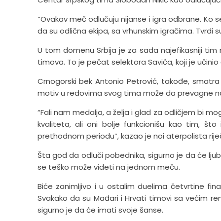
“Ovakav meč odlučuju nijanse i igra odbrane. Ko s
da su odlična ekipa, sa vrhunskim igračima. Tvrdi su
U tom domenu Srbija je za sada najefikasniji tim n
timova. To je pečat selektora Savića, koji je učinio
Crnogorski bek Antonio Petrović, takođe, smatra d
motiv u redovima svog tima može da prevagne na
“Fali nam medalja, a želja i glad za odličjem bi 
kvaliteta, ali oni bolje funkcionišu kao tim, št
prethodnom periodu”, kazao je noi aterpolista rije
Šta god da odluči pobednika, sigurno je da će ljubi
se teško može videti na jednom meču.
Biće zanimljivo i u ostalim duelima četvrtine fina
Svakako da su Mađari i Hrvati timovi sa većim renom
sigurno je da će imati svoje šanse.