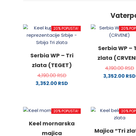
Vaterp
20% POPUSTA!
20% POP
Serbia WP – T
Serbia WP – Tri
zlata (CRVEN
zlata (TEGET)
4,190.00
RSD
4,190.00
RSD
3,352.00
RSD
3,352.00
RSD
Ovaj
Ovaj
proizv
proizvod
ima
ima
više
20% POPUSTA!
20% POP
više
varijanti
varijanti.
Opcije
Keel mornarska
Opcije
mogu
Majica “Tri zl
majica
mogu
biti