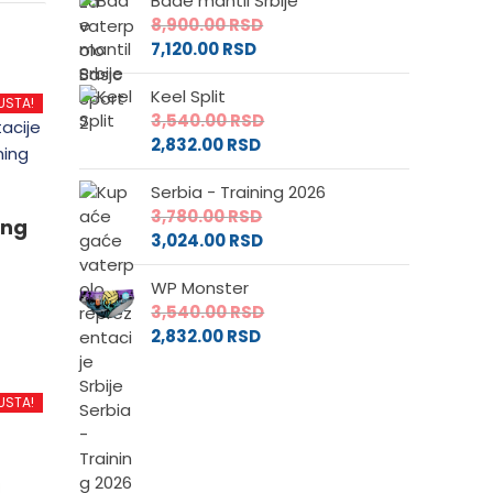
Bade mantil Srbije
8,900.00
RSD
7,120.00
RSD
Keel Split
USTA!
3,540.00
RSD
2,832.00
RSD
Serbia - Training 2026
3,780.00
RSD
ing
3,024.00
RSD
WP Monster
3,540.00
RSD
2,832.00
RSD
d
USTA!
.