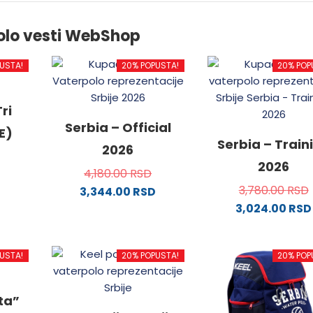
olo vesti WebShop
USTA!
20% POPUSTA!
20% POP
ri
Serbia – Official
E)
Serbia – Train
2026
2026
4,180.00
RSD
3,780.00
RSD
3,344.00
RSD
3,024.00
RSD
od
Ovaj
proizvod
Ovaj
ima
proizvo
USTA!
20% POPUSTA!
20% POP
.
više
ima
varijanti.
više
Opcije
varijanti
ata”
mogu
Opcije