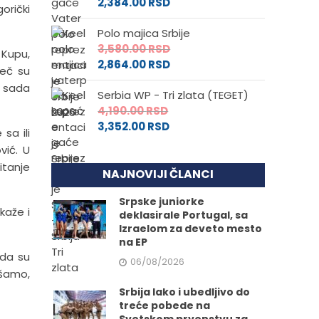
2,384.00
RSD
orički
Polo majica Srbije
3,580.00
RSD
 Kupu,
2,864.00
RSD
meč su
o sada
Serbia WP - Tri zlata (TEGET)
4,190.00
RSD
3,352.00
RSD
sa ili
vić. U
itanje
NAJNOVIJI ČLANCI
Srpske juniorke
kaže i
deklasirale Portugal, sa
Izraelom za deveto mesto
na EP
 da su
06/08/2026
kušamo,
Srbija lako i ubedljivo do
treće pobede na