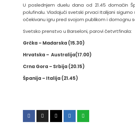
U poslednjem duelu dana od 21.45 domaćin Špani
polufinalu. Vladajući svetski prvaci Italijani sigurn
očekivanu igru pred svojom publikom i domognu s
Svetsko prenstvo u Barseloni, parovi četvrtfinala:
Grčka – Mađarska (15.30)
Hrvatska – Australija(17.00)
Crna Gora – Srbija (20.15)
Španija – Italija (21.45)