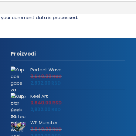
 your comment data is processed.
Proizvodi
Perfect Wave
3,540.00
RSD
2,832.00
RSD
Keel Art
3,540.00
RSD
2,832.00
RSD
WP Monster
3,540.00
RSD
2,832.00
RSD