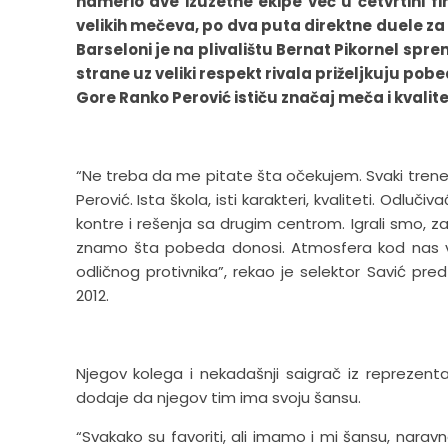
namerio dve izuzetne ekipe već u četvrtini f
velikih mečeva, po dva puta direktne duele za e
Barseloni je na plivalištu Bernat Pikornel spre
strane uz veliki respekt rivala priželjkuju pobe
Gore Ranko Perović ističu značaj meča i kvalitet
“Ne treba da me pitate šta očekujem. Svaki trener 
Perović. Ista škola, isti karakteri, kvaliteti. Odluč
kontre i rešenja sa drugim centrom. Igrali smo, z
znamo šta pobeda donosi. Atmosfera kod nas v
odličnog protivnika”, rekao je selektor Savić pre
2012.
Njegov kolega i nekadašnji saigrač iz reprezentac
dodaje da njegov tim ima svoju šansu.
“Svakako su favoriti, ali imamo i mi šansu, nara