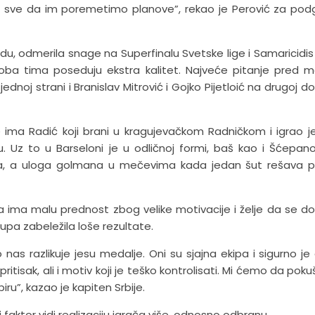
ti sve da im poremetimo planove”, rekao je Perović za podg
u, odmerila snage na Superfinalu Svetske lige i Samaricidis
a oba tima poseduju ekstra kalitet. Najveće pitanje pred 
ednoj strani i Branislav Mitrović i Gojko Pijetloić na drugoj d
a Radić koji brani u kragujevačkom Radničkom i igrao je 
u. Uz to u Barseloni je u odličnoj formi, baš kao i Šćepano
ra, a uloga golmana u mečevima kada jedan šut rešava p
 ima malu prednost zbog velike motivacije i želje da se do
pa zabeležila loše rezultate.
o nas razlikuje jesu medalje. Oni su sjajna ekipa i sigurno je
pritisak, ali i motiv koji je teško kontrolisati. Mi ćemo da po
iru”, kazao je kapiten Srbije.
faktor vidi realizaciju igrača više, odnosno odbranu.