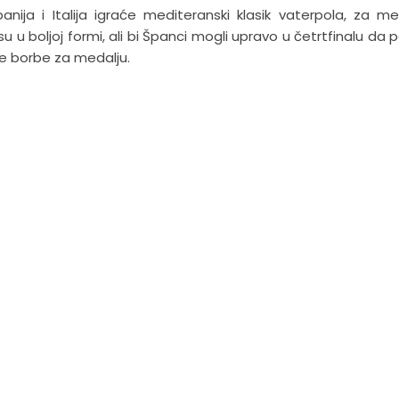
ja i Italija igraće mediteranski klasik vaterpola, za m
o su u boljoj formi, ali bi Španci mogli upravo u četrtfinalu da
e borbe za medalju.