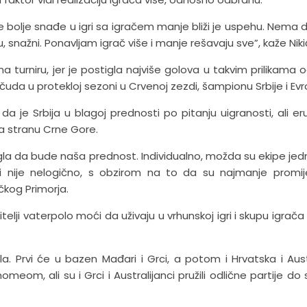
e bolje snađe u igri sa igračem manje bliži je uspehu. Nema 
, snažni. Ponavljam igrač više i manje rešavaju sve”, kaže Niki
a turniru, jer je postigla najviše golova u takvim prilikama o
 čuda u protekloj sezoni u Crvenoj zezdi, šampionu Srbije i Evr
a je Srbija u blagoj prednosti po pitanju uigranosti, ali er
 stranu Crne Gore.
mogla da bude naša prednost. Individualno, možda su ekipe je
o i nije nelogično, s obzirom na to da su najmanje promije
čkog Primorja.
telji vaterpolo moći da uživaju u vrhunskoj igri i skupu igrača
la. Prvi će u bazen Mađari i Grci, a potom i Hrvatska i Austr
eom, ali su i Grci i Australijanci pružili odlične partije do 