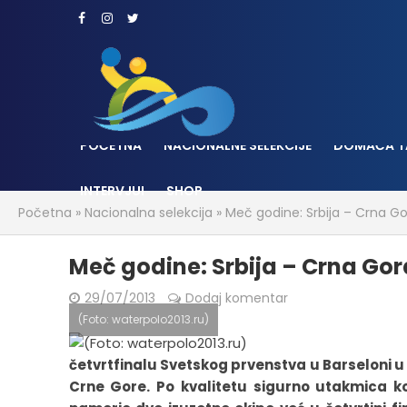
POČETNA
NACIONALNE SELEKCIJE
DOMAĆA T
INTERVJUI
SHOP
Početna
»
Nacionalna selekcija
»
Meč godine: Srbija – Crna Go
Meč godine: Srbija – Crna Gor
29/07/2013
Dodaj komentar
(Foto: waterpolo2013.ru)
četvrtfinalu Svetskog prvenstva u Barseloni u u
Crne Gore. Po kvalitetu sigurno utakmica koj