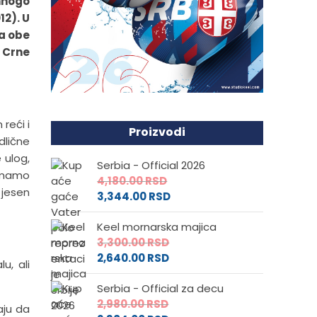
 mnogo
12). U
 a obe
i Crne
reći i
Proizvodi
odlične
 ulog,
Serbia - Official 2026
 imamo
4,180.00
RSD
 jesen
3,344.00
RSD
Keel mornarska majica
3,300.00
RSD
2,640.00
RSD
u, ali
Serbia - Official za decu
2,980.00
RSD
aju da