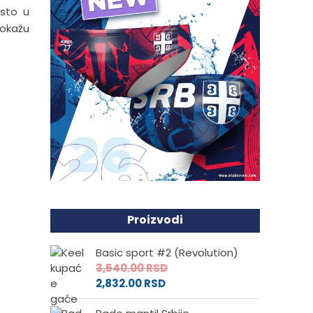
esto u
 pokažu
Proizvodi
Basic sport #2 (Revolution)
3,540.00
RSD
2,832.00
RSD