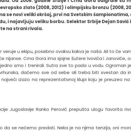
inala. Od 2006. godine Srbije i Crna Gora odigrale su
vropsko zlato (2008, 2012) i olimpijsku bronzu (2008, 20
ma se novi veliki okršaj, prvi na Svetskim šampionatima,
du, i najavljuju veliku borbu. Selektor Srbije Dejan Savić 
e na strani rivala.
veruje u ekipu, posebno ovakvu kakva je naša. Ali to će vam 
ivaće nijanse. Crna Gora ima sjajne šutere Ivovića i Janoviće, 
ajedno smo i trenirali. Sutra sve to pada u vodu. Ogroman je
rhunska, daćemo sve od sebe ali treba biti svestan da
d najveći izazo na reprezentativnoj klupi koju je preuzeo na
ije Jugoslavije Ranko Perović prepušta ulogu favorita rival
vno da se nećemo predati. Neka je na njima tenzija, oni mor