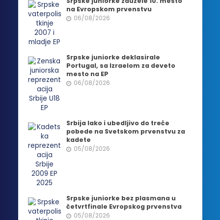
Srpske juniorke zauzele 10. mesto
na Evropskom prvenstvu
06/08/2026
Srpske juniorke deklasirale
Portugal, sa Izraelom za deveto
mesto na EP
06/08/2026
Srbija lako i ubedljivo do treće
pobede na Svetskom prvenstvu za
kadete
05/08/2026
Srpske juniorke bez plasmana u
četvrtfinale Evropskog prvenstva
05/08/2026