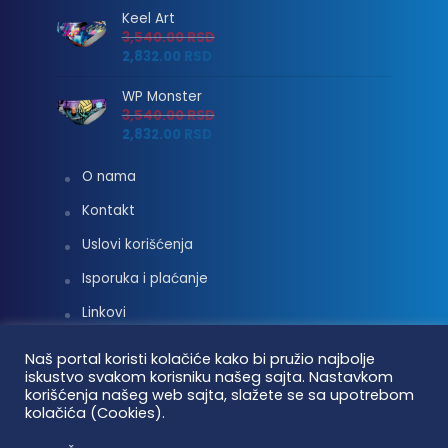
Keel Art
3,540.00
RSD
2,832.00
RSD
WP Monster
3,540.00
RSD
2,832.00
RSD
O nama
Kontakt
Uslovi korišćenja
Isporuka i plaćanje
Linkovi
Moj nalog
Naš portal koristi kolačiće kako bi pružio najbolje
iskustvo svakom korisniku našeg sajta. Nastavkom
korišćenja našeg web sajta, slažete se sa upotrebom
kolačića (Cookies).
Vaterpolo vesti © 2026. Sva prava zadržana.