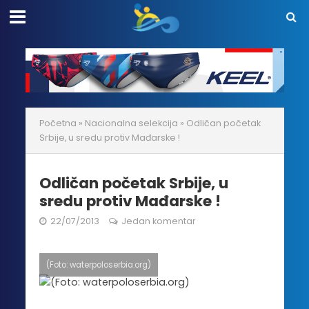
Početna
»
Nacionalna selekcija
»
Odličan početak
Srbije, u sredu protiv Mađarske !
Odličan početak Srbije, u
sredu protiv Mađarske !
22/07/2013
Jedan komentar
(Foto: waterpoloserbia.org)