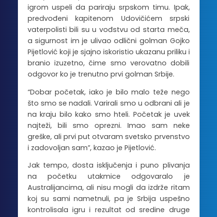
igrom uspeli da pariraju srpskom timu. Ipak,
predvođeni kapitenom Udovičićem srpski
vaterpolisti bili su u vođstvu od starta meča,
a sigurnost im je ulivao odlični golman Gojko
Pijetlović koji je sjajno iskoristio ukazanu priliku i
branio izuzetno, čime smo verovatno dobili
odgovor ko je trenutno prvi golman Srbije.
“Dobar početak, iako je bilo malo teže nego
što smo se nadali. Varirali smo u odbrani ali je
na kraju bilo kako smo hteli. Početak je uvek
najteži, bili smo oprezni. Imao sam neke
greške, ali prvi put otvaram svetsko prvenstvo
i zadovoljan sam”, kazao je Pijetlović.
Jak tempo, dosta isključenja i puno plivanja
na početku utakmice odgovaralo je
Australijancima, ali nisu mogli da izdrže ritam
koj su sami nametnuli, pa je Srbija uspešno
kontrolisala igru i rezultat od sredine druge