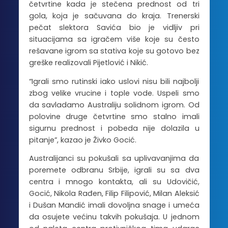
četvrtine kada je stečena prednost od tri
gola, koja je sačuvana do kraja. Trenerski
pečat slektora Savića bio je vidljiv pri
situacijama sa igračem više koje su često
rešavane igrom sa stativa koje su gotovo bez
greške realizovali Pijetlović i Nikić.
“Igrali smo rutinski iako uslovi nisu bili najbolji
zbog velike vrucine i tople vode. Uspeli smo
da savladamo Australiju solidnom igrom. Od
polovine druge četvrtine smo stalno imali
sigurnu prednost i pobeda nije dolazila u
pitanje”, kazao je Živko Gocić.
Australijanci su pokušali sa uplivavanjima da
poremete odbranu Srbije, igrali su sa dva
centra i mnogo kontakta, ali su Udovičić,
Gocić, Nikola Rađen, Filip Filipović, Milan Aleksić
i Dušan Mandić imali dovoljna snage i umeća
da osujete većinu takvih pokušaja. U jednom