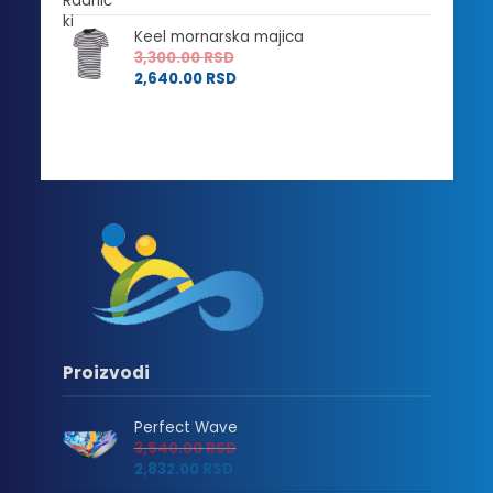
Keel mornarska majica
3,300.00
RSD
2,640.00
RSD
Proizvodi
Perfect Wave
3,540.00
RSD
2,832.00
RSD