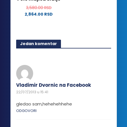
stranici
3,580.00
RSD
proizvoda.
2,864.00
RSD
Ovaj
proizvod
ima
više
Jedan komentar
varijanti.
Opcije
mogu
biti
izabrane
na
Vladimir Dvornic na Facebook
stranici
22/07/2013 u 15:41
proizvoda.
gledao sam,hehehehhehe
ODGOVORI