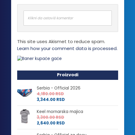
Klikni da ostaviš komentar
This site uses Akismet to reduce spam.
Learn how your comment data is processed.
Proizvodi
Serbia - Official 2026
4,180.00
RSD
3,344.00
RSD
Keel mornarska majica
3,300.00
RSD
2,640.00
RSD