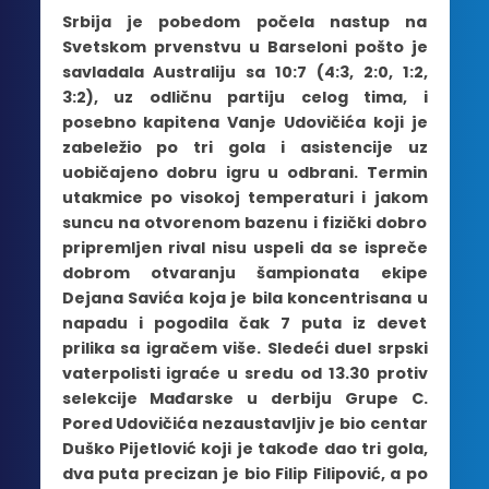
Srbija je pobedom počela nastup na
Svetskom prvenstvu u Barseloni pošto je
savladala Australiju sa 10:7 (4:3, 2:0, 1:2,
3:2), uz odličnu partiju celog tima, i
posebno kapitena Vanje Udovičića koji je
zabeležio po tri gola i asistencije uz
uobičajeno dobru igru u odbrani. Termin
utakmice po visokoj temperaturi i jakom
suncu na otvorenom bazenu i fizički dobro
pripremljen rival nisu uspeli da se ispreče
dobrom otvaranju šampionata ekipe
Dejana Savića koja je bila koncentrisana u
napadu i pogodila čak 7 puta iz devet
prilika sa igračem više. Sledeći duel srpski
vaterpolisti igraće u sredu od 13.30 protiv
selekcije Mađarske u derbiju Grupe C.
Pored Udovičića nezaustavljiv je bio centar
Duško Pijetlović koji je takođe dao tri gola,
dva puta precizan je bio Filip Filipović, a po