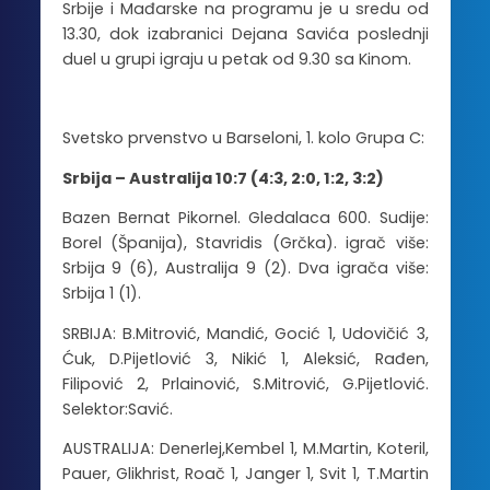
Srbije i Mađarske na programu je u sredu od
13.30, dok izabranici Dejana Savića poslednji
duel u grupi igraju u petak od 9.30 sa Kinom.
Svetsko prvenstvo u Barseloni, 1. kolo Grupa C:
Srbija – Australija 10:7 (4:3, 2:0, 1:2, 3:2)
Bazen Bernat Pikornel. Gledalaca 600. Sudije:
Borel (Španija), Stavridis (Grčka). igrač više:
Srbija 9 (6), Australija 9 (2). Dva igrača više:
Srbija 1 (1).
SRBIJA: B.Mitrović, Mandić, Gocić 1, Udovičić 3,
Ćuk, D.Pijetlović 3, Nikić 1, Aleksić, Rađen,
Filipović 2, Prlainović, S.Mitrović, G.Pijetlović.
Selektor:Savić.
AUSTRALIJA: Denerlej,Kembel 1, M.Martin, Koteril,
Pauer, Glikhrist, Roač 1, Janger 1, Svit 1, T.Martin