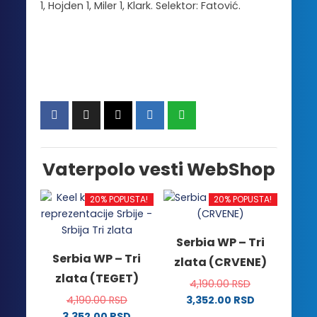
1, Hojden 1, Miler 1, Klark. Selektor: Fatović.
Vaterpolo vesti WebShop
20% POPUSTA!
20% POPUSTA!
Serbia WP – Tri
Serbia WP – Tri
zlata (CRVENE)
zlata (TEGET)
4,190.00
RSD
4,190.00
RSD
3,352.00
RSD
Ovaj
3,352.00
RSD