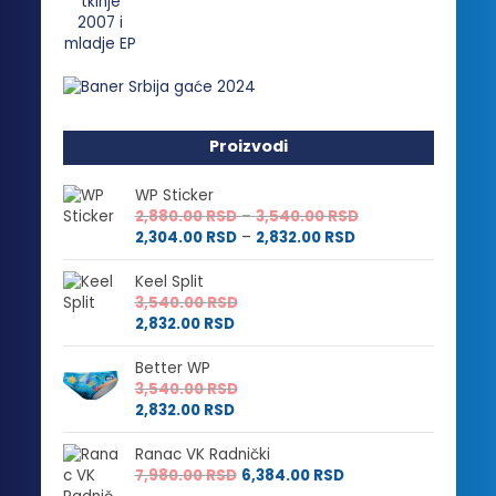
Proizvodi
WP Sticker
Raspon
2,880.00
RSD
–
3,540.00
RSD
Raspon
cena:
2,304.00
RSD
–
2,832.00
RSD
cena:
od
od
2,880.00 RSD
Keel Split
2,304.00 RSD
do
3,540.00
RSD
do
3,540.00 RSD
2,832.00
RSD
2,832.00 RSD
Better WP
3,540.00
RSD
2,832.00
RSD
Ranac VK Radnički
7,980.00
RSD
6,384.00
RSD