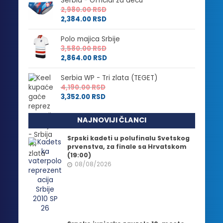
Serbia - Official za decu
2,980.00
RSD
2,384.00
RSD
Polo majica Srbije
3,580.00
RSD
2,864.00
RSD
Serbia WP - Tri zlata (TEGET)
4,190.00
RSD
3,352.00
RSD
NAJNOVIJI ČLANCI
Srpski kadeti u polufinalu Svetskog
prvenstva, za finale sa Hrvatskom
(19:00)
08/08/2026