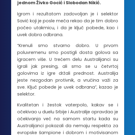
jednom Živko Gocić i Slobodan Nikić.
Igrom i rezultatom zadovoljan je i selektor
Savić koji je posle meča rekao da je tim dobro
počeo utakmicu, i da je ključ pobede, kao i
uvek dobra odbrana.
“Krenuli smo stvarno dobro. U prvom
poluvremenu smo postigli dosta golova sa
igracem više. U trećem delu Australijanci su
igrali jak presing, ali smo se u četvrtoj
golovima iz igre držali prednost. Australija
jeste nezgodan protivnik, a vrućina važi za
sve. Ključ pobede je uvek odbrana”, kazao je
selektor.
Kvalitetan i žestok vaterpolo, kakav se i
očekivao u duelu Srbije i Australije opravdao je
očekivanja već na samom startu kada su
Australijanci pokazali da nemaju respekta za
evropske šampione i dobrom i motivisanom