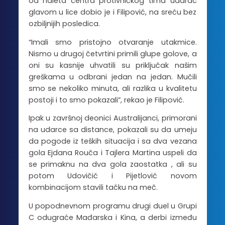
od naleta centra protivničkog tima udarac
glavom u lice dobio je i Filipović, na sreću bez
ozbiljnijih posledica.
“Imali smo pristojno otvaranje utakmice.
Nismo u drugoj četvrtini primili glupe golove, a
oni su kasnije uhvatili su priključak našim
greškama u odbrani jedan na jedan. Mučili
smo se nekoliko minuta, ali razlika u kvalitetu
postoji i to smo pokazali”, rekao je Filipović.
Ipak u završnoj deonici Australijanci, primorani
na udarce sa distance, pokazali su da umeju
da pogode iz teških situacija i sa dva vezana
gola Ejdana Rouča i Tajlera Martina uspeli da
se primaknu na dva gola zaostatka , ali su
potom Udovičić i Pijetlović novom
kombinacijom stavili tačku na meč.
U popodnevnom programu drugi duel u Grupi
C odugraće Mađarska i Kina, a derbi između