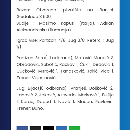
Bezen: Otvoreno plivalište na Banjici.
Gledalaca 3.500
Sudije : Masimo Kaputi (Italija), Adrian
Aleksandresku (Rumunija)
Igrač više: Partizan 4/8, Jug 3/8. Peterci : Jug
1/1
Partizan: Soro( 11 odbrana), Matović, Mandić 2,
Obradović, Subotić, Rackov 1, Ćuk 1, Dedović 1,
Čučković, Mitrović 1, Tanasković, Jokić, Vico 1.
Trener: Vujasinović.
Jug: Bijač(10 odbrana), Vranješ, Bošković 2,
Janović 2, Joković, Azevedo, Marković 1, Bušlje
1, Karač, Dobud 1, Ivović 1, Macan, Pavlović.
Trener: Đuho.