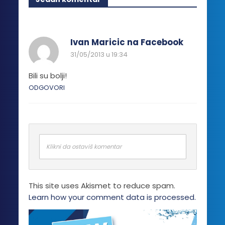
varijanti.
Opcije
mogu
biti
Ivan Maricic na Facebook
izabrane
31/05/2013 u 19:34
na
stranici
Bili su bolji!
proizvoda.
ODGOVORI
Klikni da ostaviš komentar
This site uses Akismet to reduce spam.
Learn how your comment data is processed.