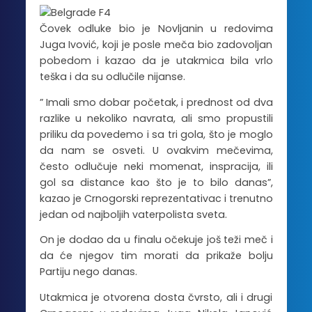
Čovek odluke bio je Novljanin u redovima
Juga Ivović, koji je posle meča bio zadovoljan
pobedom i kazao da je utakmica bila vrlo
teška i da su odlučile nijanse.
” Imali smo dobar početak, i prednost od dva
razlike u nekoliko navrata, ali smo propustili
priliku da povedemo i sa tri gola, što je moglo
da nam se osveti. U ovakvim mečevima,
često odlučuje neki momenat, inspracija, ili
gol sa distance kao što je to bilo danas”,
kazao je Crnogorski reprezentativac i trenutno
jedan od najboljih vaterpolista sveta.
On je dodao da u finalu očekuje još teži meč i
da će njegov tim morati da prikaže bolju
Partiju nego danas.
Utakmica je otvorena dosta čvrsto, ali i drugi