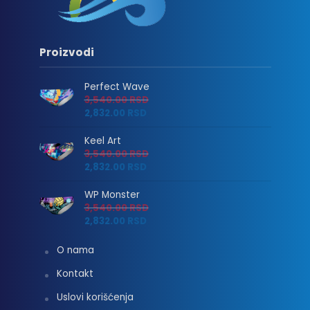
Proizvodi
Perfect Wave
3,540.00
RSD
2,832.00
RSD
Keel Art
3,540.00
RSD
2,832.00
RSD
WP Monster
3,540.00
RSD
2,832.00
RSD
O nama
Kontakt
Uslovi korišćenja