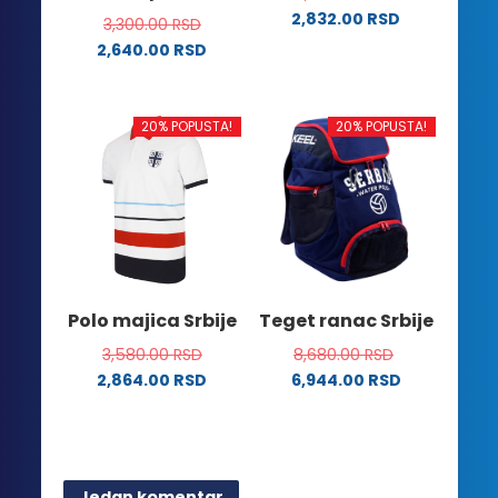
2,832.00
RSD
3,300.00
RSD
Ovaj
2,640.00
RSD
proizvod
Ovaj
ima
proizvod
više
ima
20% POPUSTA!
20% POPUSTA!
varijanti.
više
Opcije
varijanti.
mogu
Opcije
biti
mogu
izabrane
biti
na
izabrane
stranici
na
Polo majica Srbije
Teget ranac Srbije
proizvoda.
stranici
3,580.00
RSD
8,680.00
RSD
proizvoda.
2,864.00
RSD
6,944.00
RSD
Ovaj
proizvod
ima
više
Jedan komentar