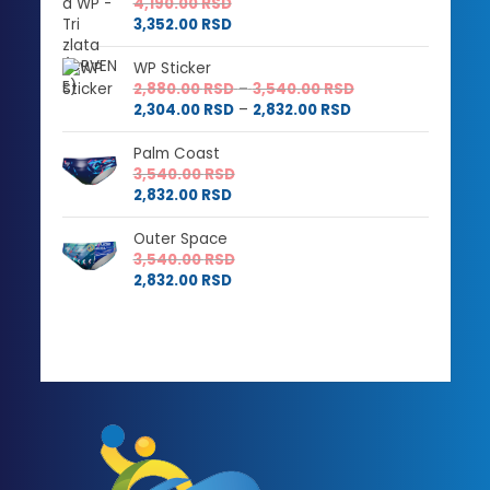
4,190.00
RSD
3,352.00
RSD
WP Sticker
Raspon
2,880.00
RSD
–
3,540.00
RSD
Raspon
cena:
2,304.00
RSD
–
2,832.00
RSD
cena:
od
od
2,880.00 RSD
Palm Coast
2,304.00 RSD
do
3,540.00
RSD
do
3,540.00 RSD
2,832.00
RSD
2,832.00 RSD
Outer Space
3,540.00
RSD
2,832.00
RSD