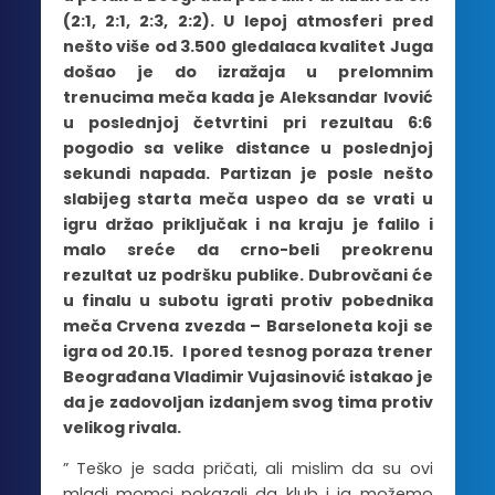
(2:1, 2:1, 2:3, 2:2). U lepoj atmosferi pred
nešto više od 3.500 gledalaca kvalitet Juga
došao je do izražaja u prelomnim
trenucima meča kada je Aleksandar Ivović
u poslednjoj četvrtini pri rezultau 6:6
pogodio sa velike distance u poslednjoj
sekundi napada. Partizan je posle nešto
slabijeg starta meča uspeo da se vrati u
igru držao priključak i na kraju je falilo i
malo sreće da crno-beli preokrenu
rezultat uz podršku publike. Dubrovčani će
u finalu u subotu igrati protiv pobednika
meča Crvena zvezda – Barseloneta koji se
igra od 20.15. I pored tesnog poraza trener
Beograđana Vladimir Vujasinović istakao je
da je zadovoljan izdanjem svog tima protiv
velikog rivala.
” Teško je sada pričati, ali mislim da su ovi
mladi momci pokazali da klub i ja možemo