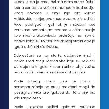
Utisak je da je crno-belima osim sreće falio i
jedna centar sa većim renomeom kod sudija.
Zbog povrede u timu nije bilo Miloša
Vukićevića, a njegovo mesto zauzeo je odlični
Vico, postigao i gol, ali je mladom asu
Partizana nedostajao renome u očima sudije
koje nisu snakcionisale prekršaje na njemu,
onako kako su to činili na drugoj strani gde je
igrao odlični Nikša Dobud.
Dubrovčani su na startu utakmice imali i
odličnu realizaciju igrača više koju su pokvarili
do kraja na tri gola iz osam prilika, ali je važno
reći da su iz prve četiri šanse dali tri gola.
Posle takvog starta Jugu je došlo i
samopouzdanje pa su Dubrovčani mogli da
postignu i veći broj golova da Soro nije bio
vrlo raspoložen.
Posle utakmice odlični golman Partizana