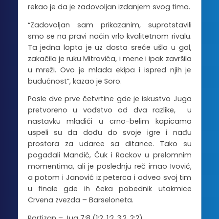
rekao je da je zadovoljan izdanjem svog tima.
“Zadovoljan sam prikazanim, suprotstavili
smo se na pravi način vrlo kvalitetnom rivalu.
Ta jedna lopta je uz dosta sreće ušla u gol,
zakačila je ruku Mitrovića, i mene i ipak završila
u mreži. Ovo je mlada ekipa i ispred njih je
budućnost”, kazao je Soro.
Posle dve prve četvrtine gde je iskustvo Juga
pretvoreno u vođstvo od dva razlike, u
nastavku mladići u crno-belim kapicama
uspeli su da dođu do svoje igre i nađu
prostora za udarce sa ditance. Tako su
pogađali Mandić, Ćuk i Rackov u prelomnim
momentima, ali je poslednju reč imao Ivović,
a potom i Janović iz peterca i odveo svoj tim
u finale gde ih čeka pobednik utakmice
Crvena zvezda – Barseloneta.
Partizan – Jug 7:8 (1:2, 1:2, 3:2, 2:2)