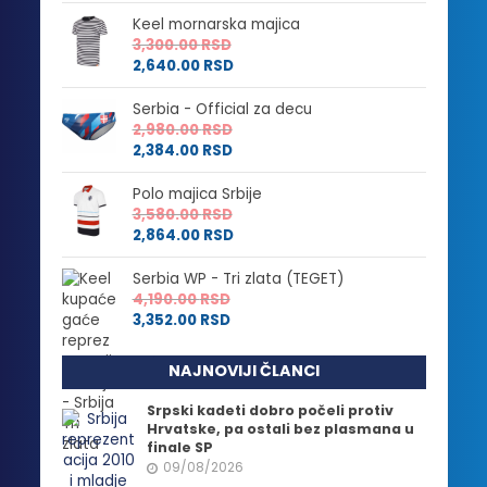
Keel mornarska majica
3,300.00
RSD
2,640.00
RSD
Serbia - Official za decu
2,980.00
RSD
2,384.00
RSD
Polo majica Srbije
3,580.00
RSD
2,864.00
RSD
Serbia WP - Tri zlata (TEGET)
4,190.00
RSD
3,352.00
RSD
NAJNOVIJI ČLANCI
Srpski kadeti dobro počeli protiv
Hrvatske, pa ostali bez plasmana u
finale SP
09/08/2026