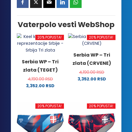
Vaterpolo vesti WebShop
20% POPUSTA!
20% POPUSTA!
Serbia WP – Tri
Serbia WP – Tri
zlata (CRVENE)
zlata (TEGET)
4,190.00
RSD
4,190.00
RSD
3,352.00
RSD
Ovaj
3,352.00
RSD
Ovaj
proizvod
proizvod
ima
ima
više
20% POPUSTA!
20% POPUSTA!
više
varijanti.
varijanti.
Opcije
Opcije
mogu