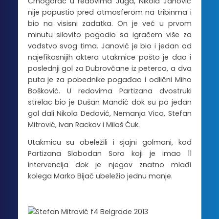
Crnogorac u redovima Juga, Nikola Janović
nije popustio pred atmosferom na tribinma i
bio na visisni zadatka. On je već u prvom
minutu silovito pogodio sa igračem više za
vođstvo svog tima. Janović je bio i jedan od
najefikasnijih aktera utakmice pošto je dao i
poslednji gol za Dubrovčane iz peterca, a dva
puta je za pobednike pogađao i odlični Miho
Bošković. U redovima Partizana dvostruki
strelac bio je Dušan Mandić dok su po jedan
gol dali Nikola Dedović, Nemanja Vico, Stefan
Mitrović, Ivan Rackov i Miloš Ćuk.
Utakmicu su obeležili i sjajni golmani, kod
Partizana Slobodan Soro koji je imao 11
intervencija dok je njegov znatno mlađi
kolega Marko Bijač ubeležio jednu manje.