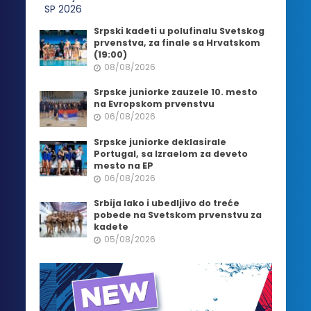
Srpski kadeti u polufinalu Svetskog
prvenstva, za finale sa Hrvatskom
(19:00)
08/08/2026
Srpske juniorke zauzele 10. mesto
na Evropskom prvenstvu
06/08/2026
Srpske juniorke deklasirale
Portugal, sa Izraelom za deveto
mesto na EP
06/08/2026
Srbija lako i ubedljivo do treće
pobede na Svetskom prvenstvu za
kadete
05/08/2026