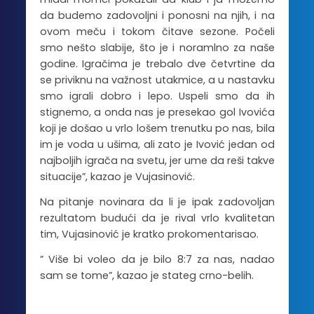
da budemo zadovoljni i ponosni na njih, i na
ovom meču i tokom čitave sezone. Počeli
smo nešto slabije, što je i noramlno za naše
godine. Igračima je trebalo dve četvrtine da
se priviknu na važnost utakmice, a u nastavku
smo igrali dobro i lepo. Uspeli smo da ih
stignemo, a onda nas je presekao gol Ivovića
koji je došao u vrlo lošem trenutku po nas, bila
im je voda u ušima, ali zato je Ivović jedan od
najboljih igrača na svetu, jer ume da reši takve
situacije”, kazao je Vujasinović.
Na pitanje novinara da li je ipak zadovoljan
rezultatom budući da je rival vrlo kvalitetan
tim, Vujasinović je kratko prokomentarisao.
” Više bi voleo da je bilo 8:7 za nas, nadao
sam se tome”, kazao je stateg crno-belih.