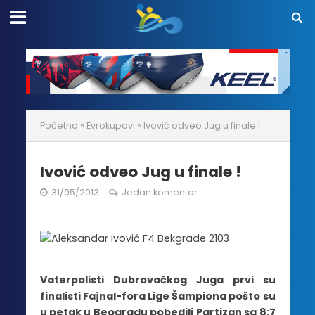
Početna
»
Evrokupovi
»
Ivović odveo Jug u finale !
Ivović odveo Jug u finale !
31/05/2013
Jedan komentar
Vaterpolisti Dubrovačkog Juga prvi su
finalisti Fajnal-fora Lige Šampiona pošto su
u petak u Beogradu pobedili Partizan sa 8:7