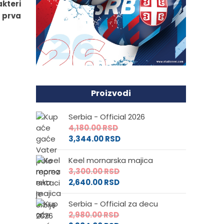
akteri
 prva
Proizvodi
Serbia - Official 2026
4,180.00
RSD
3,344.00
RSD
Keel mornarska majica
3,300.00
RSD
2,640.00
RSD
Serbia - Official za decu
2,980.00
RSD