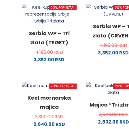
20% POPUSTA!
20% POP
Serbia WP – T
Serbia WP – Tri
zlata (CRVEN
zlata (TEGET)
4,190.00
RSD
4,190.00
RSD
3,352.00
RSD
3,352.00
RSD
Ovaj
Ovaj
proizv
proizvod
ima
ima
više
20% POPUSTA!
20% POP
više
varijanti
varijanti.
Opcije
Keel mornarska
Opcije
mogu
Majica “Tri zl
majica
mogu
biti
3,540.00
RSD
biti
izabra
3,300.00
RSD
2,832.00
RSD
izabrane
na
2,640.00
RSD
na
stranici
Ovaj