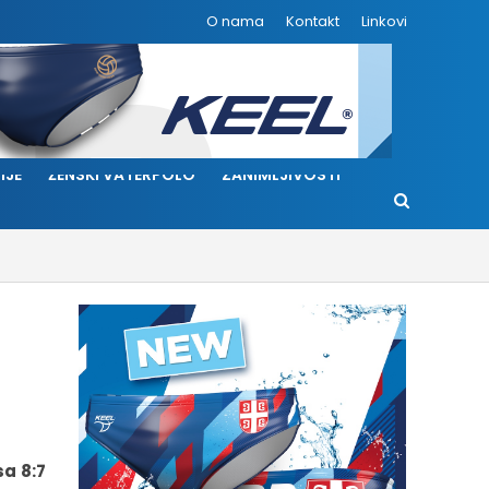
O nama
Kontakt
Linkovi
IJE
ŽENSKI VATERPOLO
ZANIMLJIVOSTI
sa 8:7