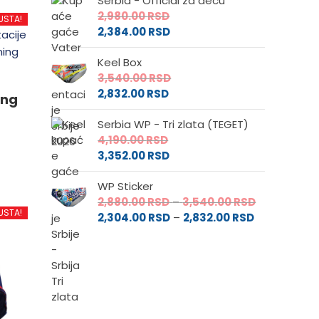
Serbia - Official za decu
od
3,000.00 RS
2,980.00
RSD
2,400.00 RS
do
USTA!
2,384.00
RSD
do
3,600.00 RS
2,880.00 RS
Keel Box
3,540.00
RSD
2,832.00
RSD
ing
Serbia WP - Tri zlata (TEGET)
4,190.00
RSD
3,352.00
RSD
WP Sticker
d
Raspon
2,880.00
RSD
–
3,540.00
RSD
USTA!
Raspon
cena:
2,304.00
RSD
–
2,832.00
RSD
cena:
od
od
2,880.00 RS
.
2,304.00 RS
do
do
3,540.00 RS
2,832.00 RSD
e