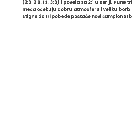
(2:3, 2:0, 1:1, 3:3) i povela sa 2:1 u seriji. P
meča očekuju dobru atmosferu i veliku borbi
stigne do tri pobede postaće novi šampion Srbi