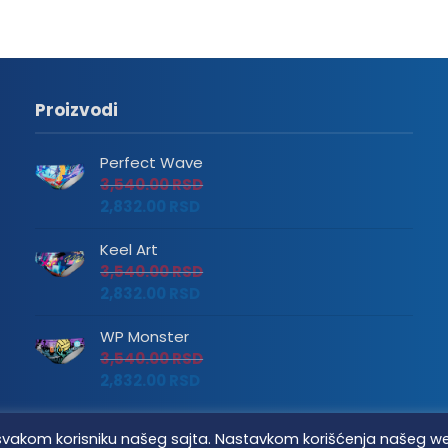
Proizvodi
Perfect Wave
3,540.00
RSD
2,832.00
RSD
Keel Art
3,540.00
RSD
2,832.00
RSD
WP Monster
3,540.00
RSD
2,832.00
RSD
tvo svakom korisniku našeg sajta. Nastavkom korišćenja našeg w