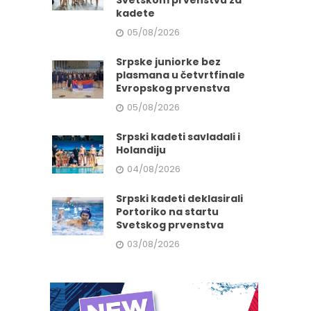
Svetskom prvenstvu za
kadete
05/08/2026
Srpske juniorke bez
plasmana u četvrtfinale
Evropskog prvenstva
05/08/2026
Srpski kadeti savladali i
Holandiju
04/08/2026
Srpski kadeti deklasirali
Portoriko na startu
Svetskog prvenstva
03/08/2026