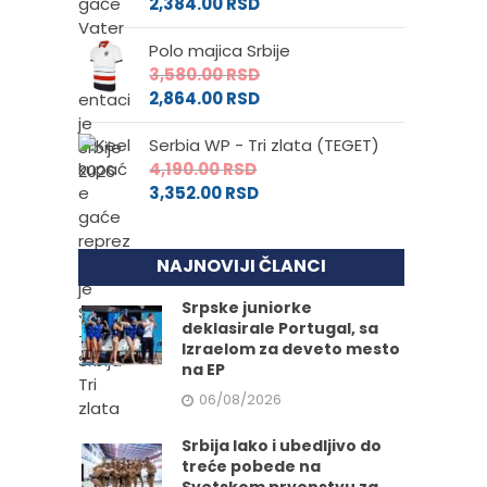
2,384.00
RSD
Polo majica Srbije
3,580.00
RSD
2,864.00
RSD
Serbia WP - Tri zlata (TEGET)
4,190.00
RSD
3,352.00
RSD
NAJNOVIJI ČLANCI
Srpske juniorke
deklasirale Portugal, sa
Izraelom za deveto mesto
na EP
06/08/2026
Srbija lako i ubedljivo do
treće pobede na