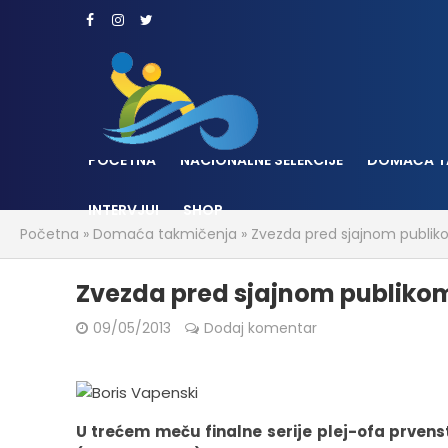
POČETNA
NACIONALNE SELEKCIJE
DOMAĆA T
INTERVJUI
SHOP
Početna
»
Domaća takmičenja
»
Zvezda pred sjajnom publikom
Zvezda pred sjajnom publikom p
09/05/2013
Dodaj komentar
U trećem meču finalne serije plej-ofa prvens