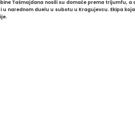
une tribine Tašmajdana nosili su domaće prema trijumfu, a 
 i u narednom duelu u subotu u Kragujevcu. Ekipa koja
je.