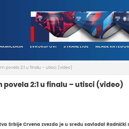
AKMIČENJA
EVROKUPOVI
STRANE LIGE
MLAĐE KATEGOR
 povela 2:1 u finalu – utisci (video)
ovela 2:1 u finalu – utisci (video)
tva Srbije Crvena zvezda je u sredu savladal Radnički 