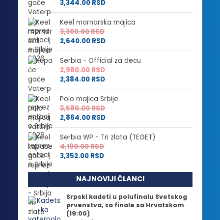
3,344.00
RSD
Keel mornarska majica
3,300.00
RSD
2,640.00
RSD
Serbia - Official za decu
2,980.00
RSD
2,384.00
RSD
Polo majica Srbije
3,580.00
RSD
2,864.00
RSD
Serbia WP - Tri zlata (TEGET)
4,190.00
RSD
3,352.00
RSD
NAJNOVIJI ČLANCI
Srpski kadeti u polufinalu Svetskog
prvenstva, za finale sa Hrvatskom
(19:00)