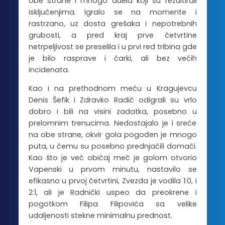
obe strane i mnogo duela koji su rezultirali
isključenjima. Igralo se na momente i
rastrzano, uz dosta grešaka i nepotrebnih
grubosti, a pred kraj prve četvrtine
netrpeljivost se preselila i u prvi red tribina gde
je bilo rasprave i čarki, ali bez većih
incidenata.
Kao i na prethodnom meču u Kragujevcu
Denis Šefik i Zdravko Radić odigrali su vrlo
dobro i bili na visini zadatka, posebno u
prelomnim trenucima. Nedostajalo je i sreće
na obe strane, okvir gola pogođen je mnogo
puta, u čemu su posebno prednjačili domaći.
Kao što je već običaj meč je golom otvorio
Vapenski u prvom minutu, nastavilo se
efikasno u prvoj četvrtini, Zvezda je vodila 1:0, i
2:1, ali je Radnički uspeo da preokrene i
pogotkom Filipa Filipovića sa velike
udaljenosti stekne minimalnu prednost.