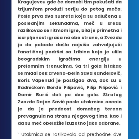
Kragujevcu gde će domaći tim pokušati da
trijumfom produži seriju do petog meča.
Posle prva dva susreta koja su odlučena u
poslednjim sekundama, meč u sredu
razlikovao se ritmom igre, bila je primetna i
iscrpljenost igrača na obe strane, a Zvezda
je do pobede došla najviše zahvaljujući
fanatičnoj podršci sa tribina koja je ulila
beogradskim igračima energiju u
prelomnim trenucima. Sa tri gola istakao
se mladi bek crveno-belih Sava Ranđelović,
Boris Vapenski je postigao dva, dok su u
Radničkom Đorđe Filipović, Filip Filipović i
Damir Burić dali po dva gola. Strateg
Zvezde Dejan Savić posle utakmice ocenio
je da je prednost domaćeg terena
prevagnula na stranu njegovog tima, kao i
da su meč obeležile izuzetno jake odbrane.
” Utakmica se razlikovala od prethodne dve