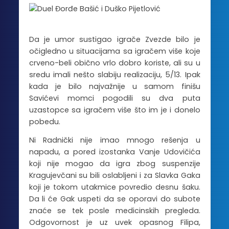
Da je umor sustigao igrače Zvezde bilo je
očigledno u situacijama sa igračem više koje
crveno-beli obično vrlo dobro koriste, ali su u
sredu imali nešto slabiju realizaciju, 5/13. Ipak
kada je bilo najvažnije u samom finišu
Savićevi momci pogodili su dva puta
uzastopce sa igračem više što im je i donelo
pobedu.
Ni Radnički nije imao mnogo rešenja u
napadu, a pored izostanka Vanje Udovičića
koji nije mogao da igra zbog suspenzije
Kragujevčani su bili oslabljeni i za Slavka Gaka
koji je tokom utakmice povredio desnu šaku.
Da li će Gak uspeti da se oporavi do subote
znaće se tek posle medicinskih pregleda.
Odgovornost je uz uvek opasnog Filipa,