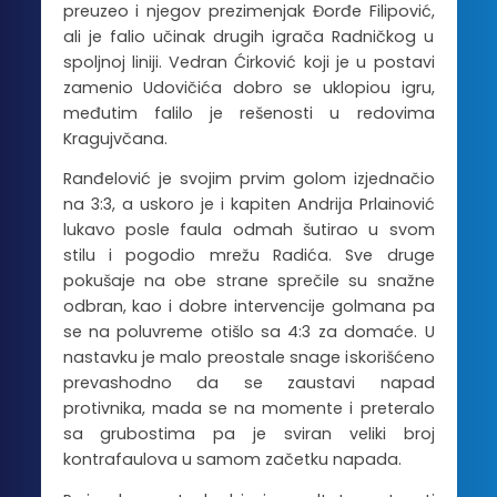
preuzeo i njegov prezimenjak Đorđe Filipović,
ali je falio učinak drugih igrača Radničkog u
spoljnoj liniji. Vedran Ćirković koji je u postavi
zamenio Udovičića dobro se uklopiou igru,
međutim falilo je rešenosti u redovima
Kragujvčana.
Ranđelović je svojim prvim golom izjednačio
na 3:3, a uskoro je i kapiten Andrija Prlainović
lukavo posle faula odmah šutirao u svom
stilu i pogodio mrežu Radića. Sve druge
pokušaje na obe strane sprečile su snažne
odbran, kao i dobre intervencije golmana pa
se na poluvreme otišlo sa 4:3 za domaće. U
nastavku je malo preostale snage iskorišćeno
prevashodno da se zaustavi napad
protivnika, mada se na momente i preteralo
sa grubostima pa je sviran veliki broj
kontrafaulova u samom začetku napada.