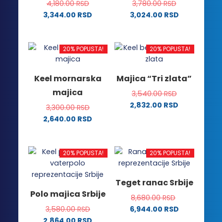
na
stranici
4,180.00
RSD
3,780.00
RSD
stranici
proizvoda.
3,344.00
RSD
3,024.00
RSD
proizvoda.
Ovaj
Ovaj
proizvod
proizvod
ima
ima
20% POPUSTA!
20% POPUSTA!
više
više
varijanti.
varijanti.
Keel mornarska
Majica “Tri zlata”
Opcije
Opcije
majica
3,540.00
RSD
mogu
mogu
2,832.00
RSD
biti
biti
3,300.00
RSD
Ovaj
izabrane
izabrane
2,640.00
RSD
proizvod
na
na
Ovaj
ima
stranici
stranici
proizvod
više
proizvoda.
proizvoda.
ima
20% POPUSTA!
20% POPUSTA!
varijanti.
više
Opcije
varijanti.
Teget ranac Srbije
mogu
Opcije
Polo majica Srbije
biti
8,680.00
RSD
mogu
izabrane
3,580.00
RSD
6,944.00
RSD
biti
na
2,864.00
RSD
izabrane