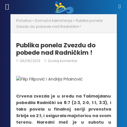
Početna
»
Domaća takmičenja
»
Publika ponela
Zvezdu do pobede nad Radničkim !
Publika ponela Zvezdu do
pobede nad Radničkim !
09/05/2013
Dodaj komentar
Crvena zvezda je u sredu na Tašmajdanu
pobedila Radnički sa 8:7 (2:3, 2:0, 1:1, 3:3), i
tako povela u finalnoj seriji prvenstva
Srbije sa 2:1, i osigurala majstoricu na svom
terenu. Naredni meč je u subotu u