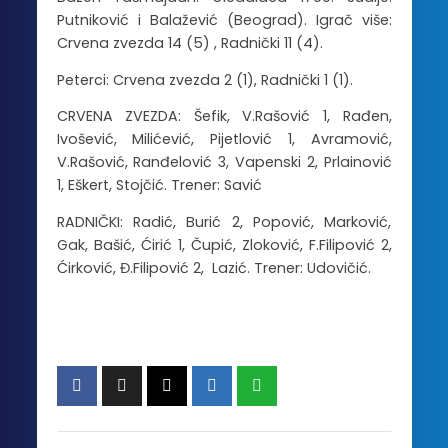
Putniković i Balažević (Beograd). Igrač više:
Crvena zvezda 14 (5) , Radnički 11 (4).
Peterci: Crvena zvezda 2 (1), Radnički 1 (1).
CRVENA ZVEZDA: Šefik, V.Rašović 1, Rađen,
Ivošević, Milićević, Pijetlović 1, Avramović,
V.Rašović, Ranđelović 3, Vapenski 2, Prlainović
1, Eškert, Stojčić. Trener: Savić
RADNIČKI: Radić, Burić 2, Popović, Marković,
Gak, Bašić, Ćirić 1, Čupić, Zloković, F.Filipović 2,
Ćirković, Đ.Filipović 2, Lazić. Trener: Udovičić.