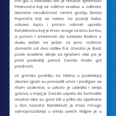
Prvi gol u nastavku bio je rezultat spretnosti
Prlainovića koji se odlično snašao u odbrani,
iskoristio neodlučnost centra gostiju Borisa
Popovića koji se našao na poziciji beka,
oduzeo loptu i potom odmah uposlio
Ranđelovića koji je imao snage za brzu kontru,
a potom i smirenosti da savlada Radića u
duelu jedan na jedan za prvo vođstvo
domaćih od dva razlike 6:4. Uzvratio je Burić
posle izrađene akcije sa igračem više pa je
pred poslednji period Zvezda imala gol
prednosti.
Uz gromku podršku sa tribina u poslednjoj
deonici igrači su prevazišli umor i podigao se
ritam utakmice, a uskoro je usledila i serija
golova, u kojoj je Zvezda uspela da kontroliše
rezultat iako su gosti bili u prilici da izjednače
u dva navrata. Ranđelović je imao mnogo
samopouzdanja u sredu uveče. Najpre je u