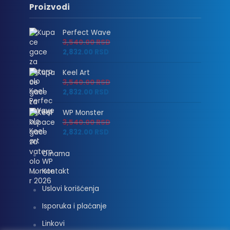
Proizvodi
Perfect Wave
3,540.00
RSD
2,832.00
RSD
Keel Art
3,540.00
RSD
2,832.00
RSD
WP Monster
3,540.00
RSD
2,832.00
RSD
O nama
Kontakt
Uslovi korišćenja
Isporuka i plaćanje
Linkovi