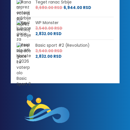
Teget ranac Srbije
8,680.00
RSD
6,944.00
RSD
WP Monster
3,540.00
RSD
2,832.00
RSD
Basic sport #2 (Revolution)
3,540.00
RSD
2,832.00
RSD