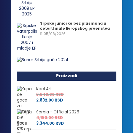
Srpske juniorke bez plasmana u
četvrtfinale Evropskog prvenstva
05/08/2026
Proizvodi
Keel Art
3,540.00
RSD
2,832.00
RSD
Serbia - Official 2026
4,180.00
RSD
3,344.00
RSD