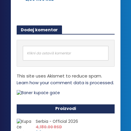
stranici
Ovaj
na
proizvoda.
proizvod
stranici
ima
proizvoda.
više
Dodaj komentar
varijanti.
Opcije
mogu
biti
Klikni da ostaviš komentar
izabrane
na
stranici
This site uses Akismet to reduce spam.
proizvoda.
Learn how your comment data is processed.
Proizvodi
Serbia - Official 2026
4,180.00
RSD