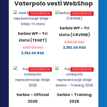
Vaterpolo vesti WebShop
20% POPUSTA!
20% POPUSTA!
Serbia WP – Tri
Serbia WP – Tri
zlata (CRVENE)
zlata (TEGET)
4,190.00
RSD
4,190.00
RSD
3,352.00
RSD
Ovaj
3,352.00
RSD
Ovaj
proizvod
proizvod
ima
ima
više
20% POPUSTA!
20% POPUSTA!
više
varijanti.
varijanti.
Opcije
Opcije
mogu
mogu
biti
Serbia – Official
Serbia – Training
biti
izabrane
2026
2026
izabrane
na