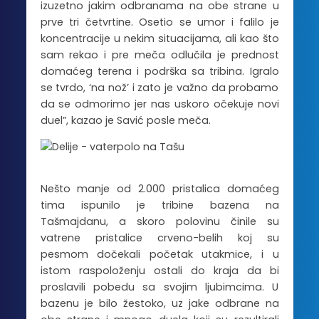
izuzetno jakim odbranama na obe strane u
prve tri četvrtine. Osetio se umor i falilo je
koncentracije u nekim situacijama, ali kao što
sam rekao i pre meča odlučila je prednost
domaćeg terena i podrška sa tribina. Igralo
se tvrdo, ‘na nož’ i zato je važno da probamo
da se odmorimo jer nas uskoro očekuje novi
duel”, kazao je Savić posle meča.
Nešto manje od 2.000 pristalica domaćeg
tima ispunilo je tribine bazena na
Tašmajdanu, a skoro polovinu činile su
vatrene pristalice crveno-belih koj su
pesmom dočekali početak utakmice, i u
istom raspoloženju ostali do kraja da bi
proslavili pobedu sa svojim ljubimcima. U
bazenu je bilo žestoko, uz jake odbrane na