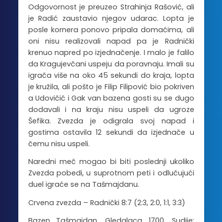
Odgovornost je preuzeo Strahinja Rašović, ali
je Radić zaustavio njegov udarac. Lopta je
posle kornera ponovo pripala domaćima, ali
oni nisu realizovali napad pa je Radnički
krenuo napred po izjednačenje. I malo je falilo
da Kragujevčani uspeju da poravnaju. Imali su
igrača više na oko 45 sekundi do kraja, lopta
je kružila, ali pošto je Filip Filipović bio pokriven
a Udovičić i Gak van bazena gosti su se dugo
dodavali i na kraju nisu uspeli da ugroze
Šefika. Zvezda je odigrala svoj napad i
gostima ostavila 12 sekundi da izjednače u
čemu nisu uspeli.
Naredni meč mogao bi biti poslednji ukoliko
Zvezda pobedi, u suprotnom peti i odlučujući
duel igraće se na Tašmajdanu.
Crvena zvezda – Radnički 8:7 (2:3, 2:0, 1:1, 3:3)
Bazen Tašmajdan. Gledalaca 1700. Sudije: