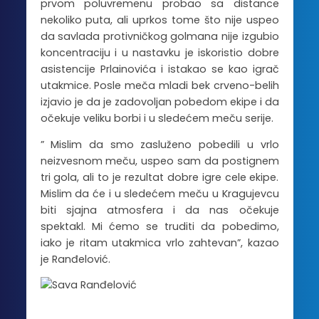
prvom poluvremenu probao sa distance
nekoliko puta, ali uprkos tome što nije uspeo
da savlada protivničkog golmana nije izgubio
koncentraciju i u nastavku je iskoristio dobre
asistencije Prlainovića i istakao se kao igrač
utakmice. Posle meča mladi bek crveno-belih
izjavio je da je zadovoljan pobedom ekipe i da
očekuje veliku borbi i u sledećem meču serije.
” Mislim da smo zasluženo pobedili u vrlo
neizvesnom meču, uspeo sam da postignem
tri gola, ali to je rezultat dobre igre cele ekipe.
Mislim da će i u sledećem meču u Kragujevcu
biti sjajna atmosfera i da nas očekuje
spektakl. Mi ćemo se truditi da pobedimo,
iako je ritam utakmica vrlo zahtevan”, kazao
je Ranđelović.