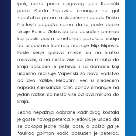
Ipak, ubrzo posle njegovog gola Radnički
preko Đorđa Filipovića smanjuje na gol
zaostatka, potom u sledećem napadu Duško
Pijetlović pogađa, samo da bi posle dobre
akcije Borisa Zlokovića bio dosuđen peterac
koji posle dosta ometanja i pokušaja sudija
da uspostave kontrolu realizuje Filip Filipović.
Posle serije golova mreže su na kratko
mirovale, a na nešto više od dva minuta do
kraja dosuđen je peterac i za domaće koji
uspešno realizuje Vapenski za novo vođstvo
od dva razlike. Međutim, već u sledećem
napadu Aleksandar Ćirić ponov smanjuje na
jedan razlike, sa nešto više od dva minuta do
kraja.
Jedna nepažnja odbrane Radničkog koštala
je goste novog peterca. Pijetlović je uspeo da
se dokopa jedne ničije lopte, a pošto ga je
faulirao golman Radić dosuđen je peterac.