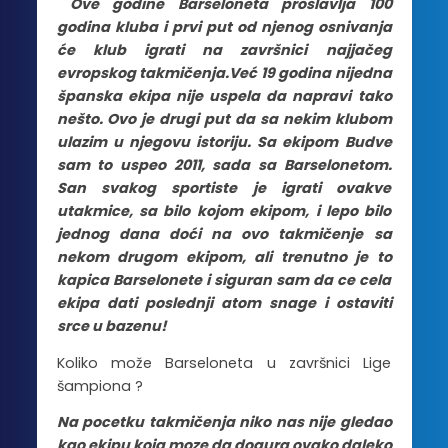
Ove godine Barseloneta proslavlja 100
godina kluba i prvi put od njenog osnivanja
će klub igrati na završnici najjačeg
evropskog takmičenja.Već 19 godina nijedna
španska ekipa nije uspela da napravi tako
nešto. Ovo je drugi put da sa nekim klubom
ulazim u njegovu istoriju. Sa ekipom Budve
sam to uspeo 2011, sada sa Barselonetom.
San svakog sportiste je igrati ovakve
utakmice, sa bilo kojom ekipom, i lepo bilo
jednog dana doći na ovo takmičenje sa
nekom drugom ekipom, ali trenutno je to
kapica Barselonete i siguran sam da ce cela
ekipa dati poslednji atom snage i ostaviti
srce u bazenu!
Koliko može Barseloneta u završnici Lige
šampiona ?
Na pocetku takmičenja niko nas nije gledao
kao ekipu koja moze da dogura ovako daleko