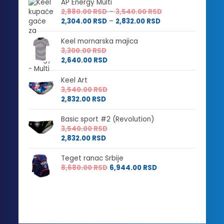
AP Energy Multi
Raspon
2,880.00
RSD
–
3,540.00
RSD
Raspon
cena:
2,304.00
RSD
–
2,832.00
RSD
cena:
od
od
2,880.00 RSD
Keel mornarska majica
2,304.00 RSD
do
3,300.00
RSD
do
3,540.00 RSD
2,640.00
RSD
2,832.00 RSD
Keel Art
3,540.00
RSD
2,832.00
RSD
Basic sport #2 (Revolution)
3,540.00
RSD
2,832.00
RSD
Teget ranac Srbije
8,680.00
RSD
6,944.00
RSD