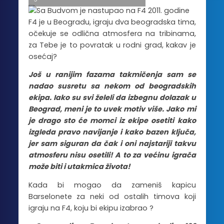
F4 je u Beogradu, igraju dva beogradska tima,
očekuje se odlična atmosfera na tribinama,
za Tebe je to povratak u rodni grad, kakav je
osećaj?
Još u ranijim fazama takmičenja sam se
nadao susretu sa nekom od beogradskih
ekipa. Iako su svi želeli da izbegnu dolazak u
Beograd, meni je to uvek motiv više. Jako mi
je drago sto će momci iz ekipe osetiti kako
izgleda pravo navijanje i kako bazen ključa,
jer sam siguran da čak i oni najstariji takvu
atmosferu nisu osetili! A to za većinu igrača
može biti i utakmica života!
Kada bi mogao da zameniš kapicu
Barselonete za neki od ostalih timova koji
igraju na F4, koju bi ekipu izabrao ?