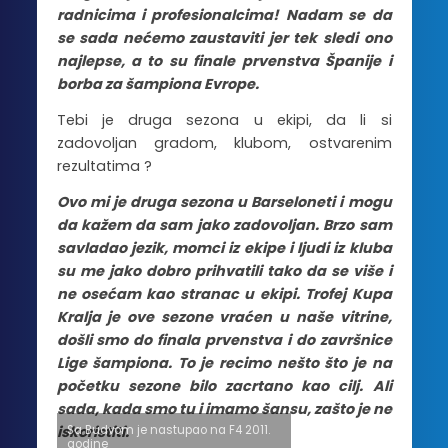
radnicima i profesionalcima! Nadam se da
se sada nećemo zaustaviti jer tek sledi ono
najlepse, a to su finale prvenstva Španije i
borba za šampiona Evrope.
Tebi je druga sezona u ekipi, da li si
zadovoljan gradom, klubom, ostvarenim
rezultatima ?
Ovo mi je druga sezona u Barseloneti i mogu
da kažem da sam jako zadovoljan. Brzo sam
savladao jezik, momci iz ekipe i ljudi iz kluba
su me jako dobro prihvatili tako da se više i
ne osećam kao stranac u ekipi. Trofej Kupa
Kralja je ove sezone vraćen u naše vitrine,
došli smo do finala prvenstva i do završnice
Lige šampiona. To je recimo nešto što je na
početku sezone bilo zacrtano kao cilj. Ali
sada, kada smo tu i imamo šansu, zašto je ne
Sa Budvom je nastupao na F4 2011.
iskoristiti.
godine