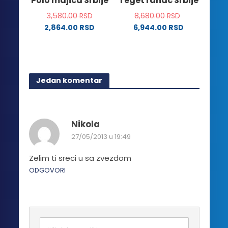
Polo majica Srbije
Teget ranac Srbije
proizvoda.
stranici
3,580.00
RSD
8,680.00
RSD
proizvoda.
2,864.00
RSD
6,944.00
RSD
Ovaj
proizvod
ima
više
Jedan komentar
varijanti.
Opcije
mogu
biti
Nikola
izabrane
27/05/2013 u 19:49
na
stranici
Zelim ti sreci u sa zvezdom
proizvoda.
ODGOVORI