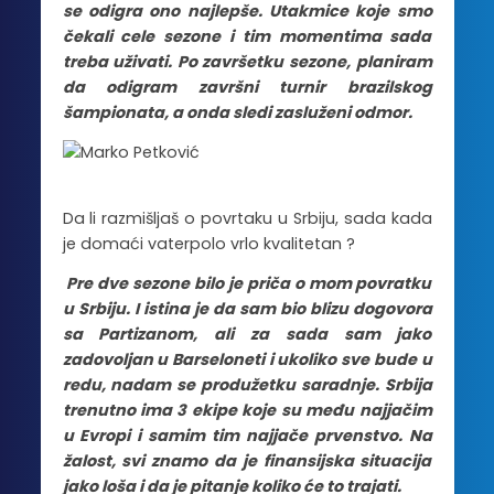
se odigra ono najlepše. Utakmice koje smo
čekali cele sezone i tim momentima sada
treba uživati. Po završetku sezone, planiram
da odigram završni turnir brazilskog
šampionata, a onda sledi zasluženi odmor.
Da li razmišljaš o povrtaku u Srbiju, sada kada
je domaći vaterpolo vrlo kvalitetan ?
Pre dve sezone bilo je priča o mom povratku
u Srbiju. I istina je da sam bio blizu dogovora
sa Partizanom, ali za sada sam jako
zadovoljan u Barseloneti i ukoliko sve bude u
redu, nadam se produžetku saradnje. Srbija
trenutno ima 3 ekipe koje su među najjačim
u Evropi i samim tim najjače prvenstvo. Na
žalost, svi znamo da je finansijska situacija
jako loša i da je pitanje koliko će to trajati.