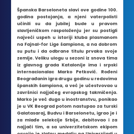
Španska Barseloneta slavi ove godine 100.
godina postojanja, a njeni vaterpolisti
učinili su da jubilej bude u pravom
slavljeničkom raspoloženju jer su postigli
najveći uspeh u istoriji kluba plasmanom
na Fajnal-for Lige šampiona, a na dobrom
su putu i da odbrane titulu prvaka svoje
zemlje. Veliku ulogu u sezoni iz snova tima
iz glavnog grada Katalonije ima i srpski
internacionalac Marko Petković. Rođeni
Beograđanin igra drugu godinu u redovima
španskih šampiona, a već je učestvovao u
završnici najjačeg evropskog takmičenja.
Marko je već dugo u inostranstvu, ponikao
je u VK Beograd potom nastupao za turski
Galatasaraj, Budvu i Barselonetu, igrao je i
za mlađe selekcije Srbije, debitovao i za
najjači tim, a sa univerzitetskom ekipom
osvojio je zlatnu medalju na Univerzijadi u