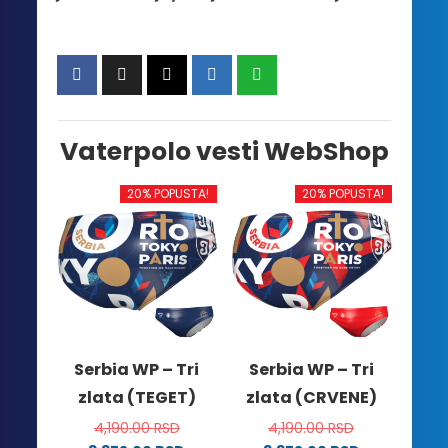
Vaterpolo vesti WebShop
20% POPUSTA!
20% POPUSTA!
Serbia WP – Tri
Serbia WP – Tri
zlata (TEGET)
zlata (CRVENE)
4,190.00
RSD
4,190.00
RSD