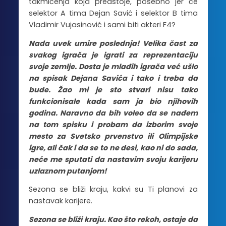
takmičenja koja predstoje, posebno jer će
selektor A tima Dejan Savić i selektor B tima
Vladimir Vujasinović i sami biti akteri F4?
Nada uvek umire poslednja! Velika čast za
svakog igrača je igrati za reprezentaciju
svoje zemlje. Dosta je mlađih igrača već ušlo
na spisak Dejana Savića i tako i treba da
bude. Žao mi je sto stvari nisu tako
funkcionisale kada sam ja bio njihovih
godina. Naravno da bih voleo da se nađem
na tom spisku i probam da izborim svoje
mesto za Svetsko prvenstvo ili Olimpijske
igre, ali čak i da se to ne desi, kao ni do sada,
neće me sputati da nastavim svoju karijeru
uzlaznom putanjom!
Sezona se bliži kraju, kakvi su Ti planovi za
nastavak karijere.
Sezona se bliži kraju. Kao što rekoh, ostaje da