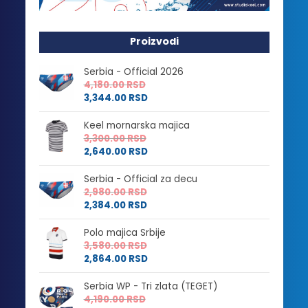
Proizvodi
Serbia - Official 2026
4,180.00
RSD
3,344.00
RSD
Keel mornarska majica
3,300.00
RSD
2,640.00
RSD
Serbia - Official za decu
2,980.00
RSD
2,384.00
RSD
Polo majica Srbije
3,580.00
RSD
2,864.00
RSD
Serbia WP - Tri zlata (TEGET)
4,190.00
RSD