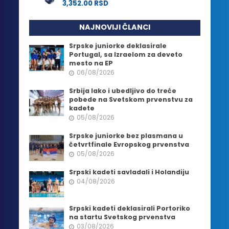
3,352.00
RSD
NAJNOVIJI ČLANCI
Srpske juniorke deklasirale
Portugal, sa Izraelom za deveto
mesto na EP
06/08/2026
Srbija lako i ubedljivo do treće
pobede na Svetskom prvenstvu za
kadete
05/08/2026
Srpske juniorke bez plasmana u
četvrtfinale Evropskog prvenstva
05/08/2026
Srpski kadeti savladali i Holandiju
04/08/2026
Srpski kadeti deklasirali Portoriko
na startu Svetskog prvenstva
03/08/2026