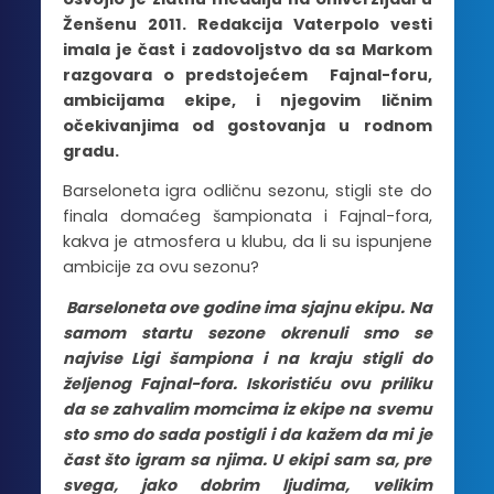
Ženšenu 2011. Redakcija Vaterpolo vesti
imala je čast i zadovoljstvo da sa Markom
razgovara o predstojećem Fajnal-foru,
ambicijama ekipe, i njegovim ličnim
očekivanjima od gostovanja u rodnom
gradu.
Barseloneta igra odličnu sezonu, stigli ste do
finala domaćeg šampionata i Fajnal-fora,
kakva je atmosfera u klubu, da li su ispunjene
ambicije za ovu sezonu?
Barseloneta ove godine ima sjajnu ekipu. Na
samom startu sezone okrenuli smo se
najvise Ligi šampiona i na kraju stigli do
željenog Fajnal-fora. Iskoristiću ovu priliku
da se zahvalim momcima iz ekipe na svemu
sto smo do sada postigli i da kažem da mi je
čast što igram sa njima. U ekipi sam sa, pre
svega, jako dobrim ljudima, velikim