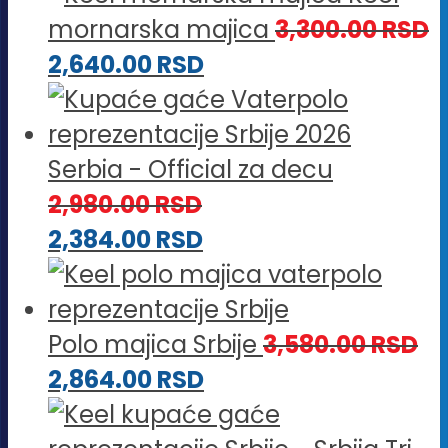
mornarska majica
3,300.00
RSD
2,640.00
RSD
Serbia - Official za decu
2,980.00
RSD
2,384.00
RSD
Polo majica Srbije
3,580.00
RSD
2,864.00
RSD