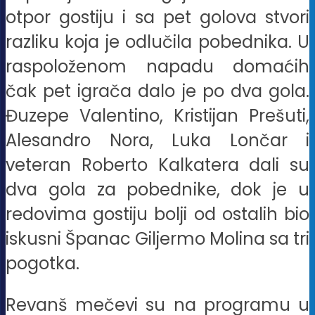
otpor gostiju i sa pet golova stvori
razliku koja je odlučila pobednika. U
raspoloženom napadu domaćih
čak pet igrača dalo je po dva gola.
Đuzepe Valentino, Kristijan Prešuti,
Alesandro Nora, Luka Lončar i
veteran Roberto Kalkatera dali su
dva gola za pobednike, dok je u
redovima gostiju bolji od ostalih bio
iskusni Španac Giljermo Molina sa tri
pogotka.
Revanš mečevi su na programu u