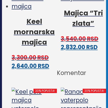
biti
Opc
Majica “Tri
izabrane
mo
Keel
na
zlata”
biti
stranici
mornarska
iza
proizvoda.
3,540.00
RSD
na
majica
Ova
2,832.00
RSD
str
pro
pro
3,300.00
RSD
im
Ovaj
2,640.00
RSD
viš
Komentar
proizvod
vari
ima
Opc
više
20% POPUSTA!
20% POPUSTA!
mo
varijanti.
biti
Opcije