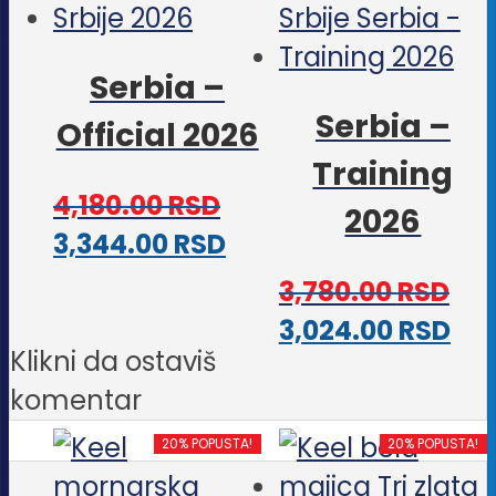
mogu
na
biti
stra
Serbia –
izabrane
pro
Serbia –
Official 2026
na
Training
stranici
4,180.00
RSD
proizvoda.
2026
Ovaj
3,344.00
RSD
proizvod
3,780.00
RSD
ima
Ova
3,024.00
RSD
više
Klikni da ostaviš
pro
varijanti.
komentar
im
Opcije
viš
20% POPUSTA!
20% POPUSTA!
mogu
vari