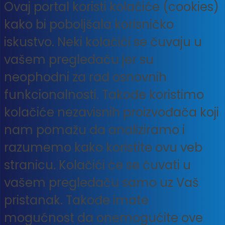
Ovaj portal koristi kolačiće (cookies)
kako bi poboljšala korisničko
iskustvo. Neki kolačići se čuvaju u
vašem pregledaču jer su
neophodni za rad osnovnih
funkcionalnosti. Takođe koristimo
kolačiće nezavisnih proizvođača koji
nam pomažu da analiziramo i
razumemo kako koristite ovu veb
stranicu. Kolačići će se čuvati u
vašem pregledaču samo uz Vaš
pristanak. Takođe imate
mogućnost da onemogućite ove