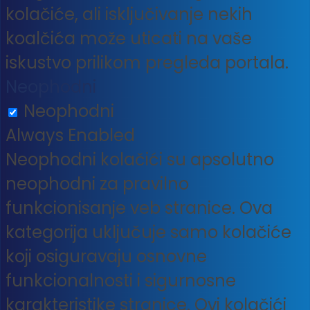
kolačiće, ali isključivanje nekih
koalčića može uticati na vaše
iskustvo prilikom pregleda portala.
Neophodni
Neophodni
Always Enabled
Neophodni kolačići su apsolutno
neophodni za pravilno
funkcionisanje veb stranice. Ova
kategorija uključuje samo kolačiće
koji osiguravaju osnovne
funkcionalnosti i sigurnosne
karakteristike stranice. Ovi kolačići