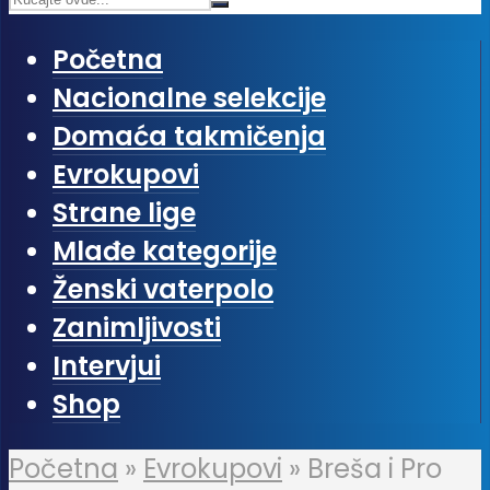
Početna
Nacionalne selekcije
Domaća takmičenja
Evrokupovi
Strane lige
Mlađe kategorije
Ženski vaterpolo
Zanimljivosti
Intervjui
Shop
Početna
»
Evrokupovi
»
Breša i Pro