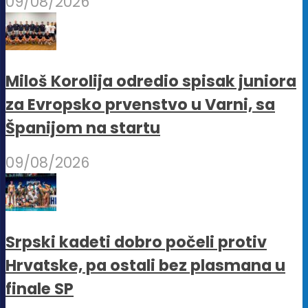
09/08/2026
Miloš Korolija odredio spisak juniora
za Evropsko prvenstvo u Varni, sa
Španijom na startu
09/08/2026
Srpski kadeti dobro počeli protiv
Hrvatske, pa ostali bez plasmana u
finale SP