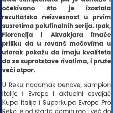
očekivano što je izostala
rezultatska neizvesnost u prvim
susretima polufinalnih serija. Ipak,
Florencija i Akvakjara imaće
priliku da u revanš mečevima u
utorak pokažu da imaju kvaliteta
da se suprotstave rivalima, i pruže
veći otpor.
U Reku nadomak Đenove, šampion
Italije i Evrope i aktuelni osvajač
Kupa Italije i Superkupa Evrope Pro
Reko je od starta dominirao i već do