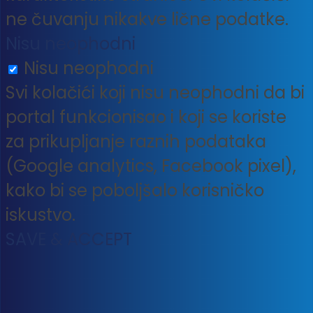
ne čuvanju nikakve lične podatke.
Nisu neophodni
Nisu neophodni
Svi kolačići koji nisu neophodni da bi
portal funkcionisao i koji se koriste
za prikupljanje raznih podataka
(Google analytics, Facebook pixel),
kako bi se poboljšalo korisničko
iskustvo.
SAVE & ACCEPT