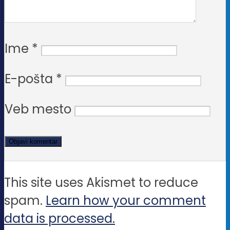
Opcije
mogu
biti
Ime
*
izabrane
na
E-pošta
*
stranici
Veb mesto
proizvoda.
This site uses Akismet to reduce
spam.
Learn how your comment
data is processed.