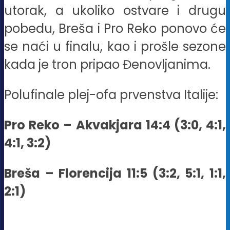
utorak, a ukoliko ostvare i drugu
pobedu, Breša i Pro Reko ponovo će
se naći u finalu, kao i prošle sezone
kada je tron pripao Đenovljanima.
Polufinale plej-ofa prvenstva Italije:
Pro Reko – Akvakjara 14:4 (3:0, 4:1,
4:1, 3:2)
Breša – Florencija 11:5 (3:2, 5:1, 1:1,
2:1)