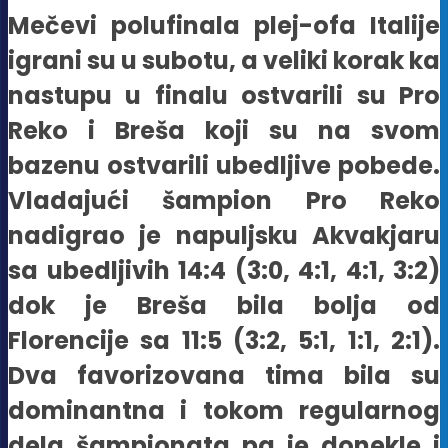
Mečevi polufinala plej-ofa Italije
igrani su u subotu, a veliki korak ka
nastupu u finalu ostvarili su Pro
Reko i Breša koji su na svom
bazenu ostvarili ubedljive pobede.
Vladajući šampion Pro Reko
nadigrao je napuljsku Akvakjaru
sa ubedljivih 14:4 (3:0, 4:1, 4:1, 3:2)
dok je Breša bila bolja od
Florencije sa 11:5 (3:2, 5:1, 1:1, 2:1).
Dva favorizovana tima bila su
dominantna i tokom regularnog
dela šampionata pa je donekle i