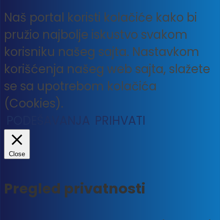
Naš portal koristi kolačiće kako bi
pružio najbolje iskustvo svakom
korisniku našeg sajta. Nastavkom
korišćenja našeg web sajta, slažete
se sa upotrebom kolačića
(Cookies).
PODEŠAVANJA
PRIHVATI
Close
Pregled privatnosti