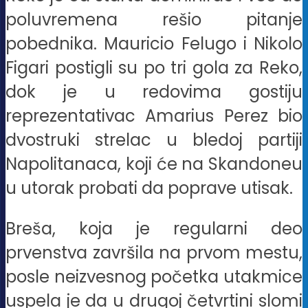
poluvremena rešio pitanje
pobednika. Mauricio Felugo i Nikolo
Figari postigli su po tri gola za Reko,
dok je u redovima gostiju
reprezentativac Amarius Perez bio
dvostruki strelac u bledoj partiji
Napolitanaca, koji će na Skandoneu
u utorak probati da poprave utisak.
Breša, koja je regularni deo
prvenstva završila na prvom mestu,
posle neizvesnog početka utakmice
uspela je da u drugoj četvrtini slomi