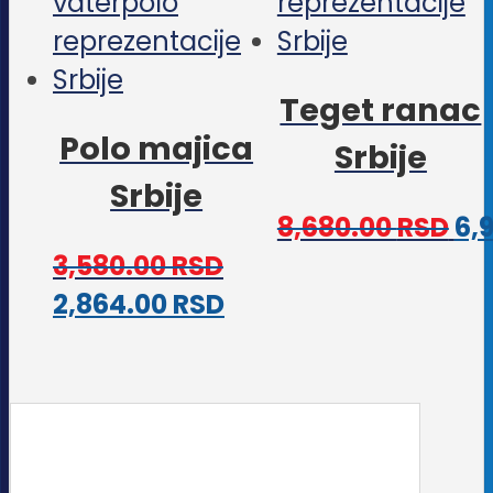
iza
mogu
na
biti
Teget ranac
stra
izabrane
Polo majica
pro
Srbije
na
Srbije
stranici
8,680.00
RSD
6,
proizvoda.
3,580.00
RSD
Ovaj
2,864.00
RSD
proizvod
ima
više
varijanti.