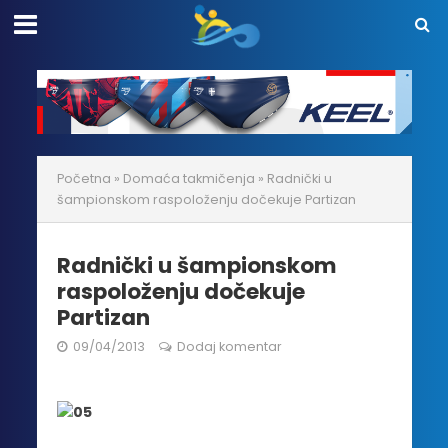
Početna
»
Domaća takmičenja
»
Radnički u
šampionskom raspoloženju dočekuje Partizan
Radnički u šampionskom
raspoloženju dočekuje
Partizan
09/04/2013
Dodaj komentar