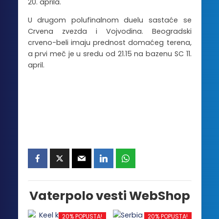
20. aprila.
U drugom polufinalnom duelu sastaće se
Crvena zvezda i Vojvodina. Beogradski
crveno-beli imaju prednost domaćeg terena,
a prvi meč je u sredu od 21.15 na bazenu SC 11.
april.
Vaterpolo vesti WebShop
20% POPUSTA!
20% POPUSTA!