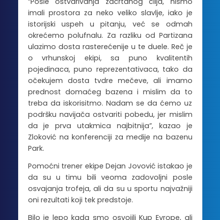
“Posle ostvarivanja zacrtanog cilja, nismo
imali prostora za neko veliko slavlje, iako je
istorijski uspeh u pitanju, već se odmah
okrećemo polufnalu. Za razliku od Partizana
ulazimo dosta rasterećenije u te duele. Reč je
o vrhunskoj ekipi, sa puno kvalitentih
pojedinaca, puno reprezentativaca, tako da
očekujem dosta tvdre mečeve, ali imamo
prednost domaćeg bazena i mislim da to
treba da iskorisitmo. Nadam se da ćemo uz
podršku navijača ostvariti pobedu, jer mislim
da je prva utakmica najbitnija”, kazao je
Zloković na konferenciji za medije na bazenu
Park.
Pomoćni trener ekipe Dejan Jovović istakao je
da su u timu bili veoma zadovoljni posle
osvajanja trofeja, ali da su u sportu najvažniji
oni rezultati koji tek predstoje.
Bilo je lepo kada smo osvojili Kup Evrope, ali