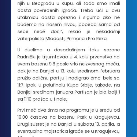
njih u Beogradu u Kupu, ali tada smo imali
dosta povređenih igrača. Treba ući u ovu
utakmicu dosta oprezno i sigurno ako ne
budemo na našem nivou, pobeda sama od
sebe neće doći”, rekao je nekadašnji
vaterpolista Mladosti, Primorja i Pro Reka.
U duelima u dosadašnjem toku sezone
Radnički je trijumfovao u 4. kolu prvenstva na
svom bazenu 9:8 posle vrlo neizvesnog meča,
dok je na Banjici u 13. kolu sredinom februara
pružio odličnu partiju i nadigrao crno-bele sa
11:7. Ipak, u polufinalu Kupa Srbije, takođe, na
Banjici sredinom januara Partizan je bio bolji i
sa 11:10 prošao u finale.
Prvi meč dva tima na programu je u sredu od
19.00 časova na bazenu Park u Kragujevcu.
Drugi susret je na Banjici u subotu 13. aprila, a
eventualna majstorica igraće se u Kragujevcu