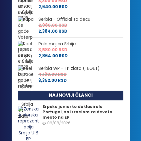
3,300.00
RSD
2,640.00
RSD
Serbia - Official za decu
2,980.00
RSD
2,384.00
RSD
Polo majica Srbije
3,580.00
RSD
2,864.00
RSD
Serbia WP - Tri zlata (TEGET)
4,190.00
RSD
3,352.00
RSD
NAJNOVIJI ČLANCI
Srpske juniorke deklasirale
Portugal, sa Izraelom za deveto
mesto na EP
06/08/2026