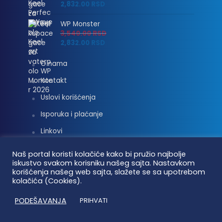
2,832.00
RSD
WP Monster
3,540.00
RSD
2,832.00
RSD
O nama
Kontakt
Uslovi korišćenja
Isporuka i plaćanje
Linkovi
Moj nalog
Naš portal koristi kolačiće kako bi pružio najbolje
iskustvo svakom korisniku našeg sajta. Nastavkom
korišćenja našeg web sajta, slažete se sa upotrebom
kolačića (Cookies).
Vaterpolo vesti © 2026. Sva prava zadržana.
PODEŠAVANJA
PRIHVATI