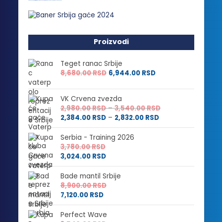
Proizvodi
Teget ranac Srbije
8,680.00
RSD
6,944.00
RSD
VK Crvena zvezda
Raspon
2,980.00
RSD
–
3,540.00
RSD
Raspon
cena:
2,384.00
RSD
–
2,832.00
RSD
cena:
od
od
2,980.00 RSD
Serbia - Training 2026
2,384.00 RSD
do
3,780.00
RSD
do
3,540.00 RSD
3,024.00
RSD
2,832.00 RSD
Bade mantil Srbije
8,900.00
RSD
7,120.00
RSD
Perfect Wave