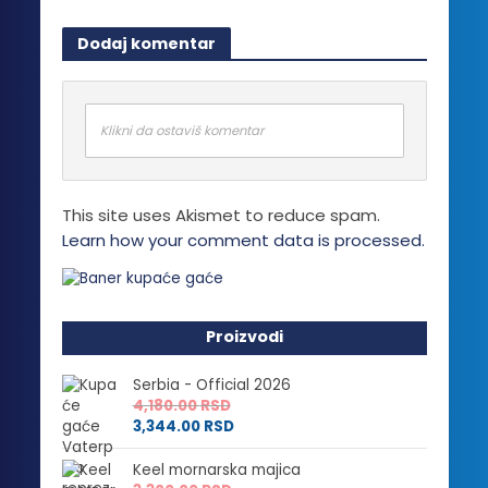
ima
proizvoda.
više
Dodaj komentar
varijanti.
Opcije
mogu
biti
Klikni da ostaviš komentar
izabrane
na
stranici
This site uses Akismet to reduce spam.
proizvoda.
Learn how your comment data is processed.
Proizvodi
Serbia - Official 2026
4,180.00
RSD
3,344.00
RSD
Keel mornarska majica