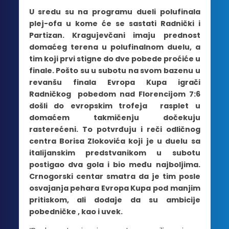
U sredu su na programu dueli polufinala
plej-ofa u kome će se sastati Radnički i
Partizan. Kragujevčani imaju prednost
domaćeg terena u polufinalnom duelu, a
tim koji prvi stigne do dve pobede proćiće u
finale. Pošto su u subotu na svom bazenu u
revanšu finala Evropa Kupa igrači
Radničkog pobedom nad Florencijom 7:6
došli do evropskim trofeja rasplet u
domaćem takmičenju dočekuju
rasterećeni. To potvrđuju i reči odličnog
centra Borisa Zlokovića koji je u duelu sa
italijanskim predstvanikom u subotu
postigao dva gola i bio među najboljima.
Crnogorski centar smatra da je tim posle
osvajanja pehara Evropa Kupa pod manjim
pritiskom, ali dodaje da su ambicije
pobedničke , kao i uvek.