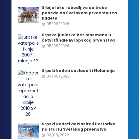
Srbija lako i ubedljivo do treće
pobede na Svetskom prvenstvu za
kadete
05/08/2026
Srpske juniorke bez plasmana u
četvrtfinale Evropskog prvenstva
05/08/2026
Srpski kadeti savladali i Holandiju
04/08/2026
Srpski kadeti deklasirali Portoriko
na startu Svetskog prvenstva
03/08/2026