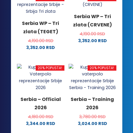
Serbia WP – Tri
Serbia WP – Tri
zlata (CRVENE)
zlata (TEGET)
4,190.00
RSD
4,190.00
RSD
3,352.00
RSD
Ovaj
3,352.00
RSD
Ovaj
proizvod
proizvod
ima
ima
više
20% POPUSTA!
20% POPUSTA!
više
varijanti.
varijanti.
Opcije
Opcije
mogu
mogu
biti
Serbia – Official
Serbia – Training
biti
izabrane
2026
2026
izabrane
na
na
stranici
4,180.00
RSD
3,780.00
RSD
stranici
proizvoda.
3,344.00
RSD
3,024.00
RSD
proizvoda.
Ovaj
Ovaj