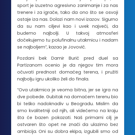
sport je izuzetno agresivno zanimanje i za nas
trenere i za igrače, tako da ono što se osvoji
ostaje iza nas. Dolazi nam novi izazov. Sigurno
da su nam ciljevi kao i uvek najveći, da
budemo najbolji. U takvoj atmosferi
dočekujemo tu polufinalnu utakmicu i nadam
se najboljem”, kazao je Jovović.
Pozdani bek Damir Burić pred duel sa
Partizanom ocenio je da njegov tim mora
očuvati prednost domaćeg terena, i pružiti
najbolju igru ukoliko želi do finala.
“Ova utakmica je veoma bitna, jer se igra na
dve pobede. Gubitak na domaćem terenu bio
bi teško nadoknadiv u Beogradu. Mislim da
smo kvalitetniji od njih, ali videćemo na kraju
šta će bazen pokazati. Naš primarni cilj je
ostvaren što opet ne znači da ulazimo bez
ambicija. Oni su dobra ekipa, izgubili smo od