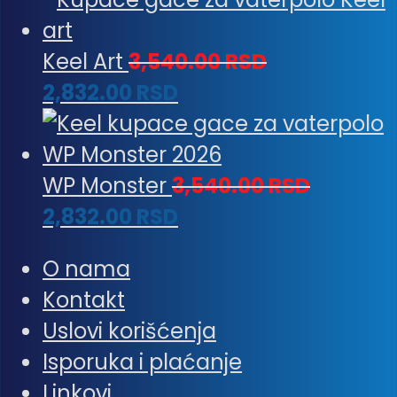
Keel Art
3,540.00
RSD
2,832.00
RSD
WP Monster
3,540.00
RSD
2,832.00
RSD
O nama
Kontakt
Uslovi korišćenja
Isporuka i plaćanje
Linkovi