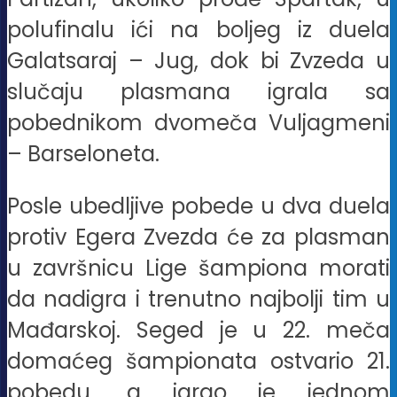
polufinalu ići na boljeg iz duela
Galatsaraj – Jug, dok bi Zvzeda u
slučaju plasmana igrala sa
pobednikom dvomeča Vuljagmeni
– Barseloneta.
Posle ubedljive pobede u dva duela
protiv Egera Zvezda će za plasman
u završnicu Lige šampiona morati
da nadigra i trenutno najbolji tim u
Mađarskoj. Seged je u 22. meča
domaćeg šampionata ostvario 21.
pobedu, a igrao je jednom