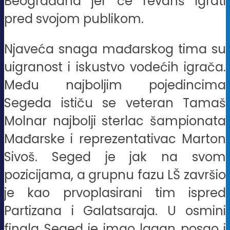
Beograđana jer će revanš igrati
pred svojom publikom.
Njaveća snaga mađarskog tima su
uigranost i iskustvo vodećih igrača.
Među najboljim pojedincima
Segeda ističu se veteran Tamaš
Molnar najbolji sterlac šampionata
Mađarske i reprezentativac Marton
Sivoš. Seged je jak na svom
pozicijama, a grupnu fazu LŠ završio
je kao prvoplasirani tim ispred
Partizana i Galatsaraja. U osmini
finala Seged je imao lagan posao i