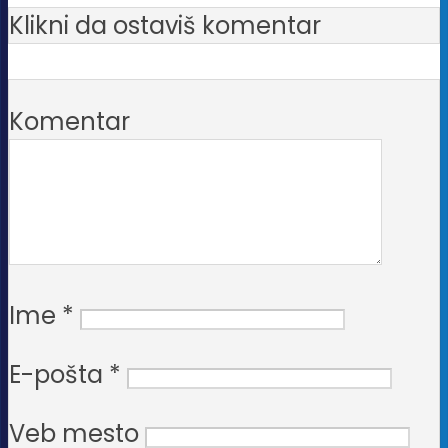
na
Klikni da ostaviš komentar
stranici
proizvoda.
Komentar
Ime
*
E-pošta
*
Veb mesto