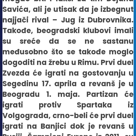
Savića, ali je utisak da je izbegnut
najjači rival – Jug iz Dubrovnika.
Takođe, beogradski klubovi imali
su sreće da se ne sastanu
međusobno što se takođe moglo
dogoditi na žrebu u Rimu. Prvi duel
Zvezda će igrati na gostovanju u
Segedinu 17. aprila a revanš je u
Beogradu 1. maja. Partizan će
igrati protiv Spartaka iz
Volgograda, crno-beli će prvi duel
igrati na Banjici dok je revanš u