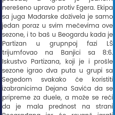
nerešeno upravo protiv Egera. Ekipa
sa juga Mađarske doživela je samo
jedan poraz u svim mečevima ove
sezone, i to baš u Beogardu kada je
Partizan u grupnpoj fazi LŠ
trijumfovao na Banjici sa 8:6.
Iskustvo Partizana, koji je i prošle
sezone igrao dva puta u grupi sa
Segedom svakako će koristiti
izabranicima Dejana Savića da se
pripreme za duele, a može se reći
da je mala prednost na strani