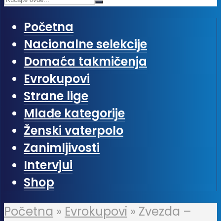
Početna
Nacionalne selekcije
Domaća takmičenja
Evrokupovi
Strane lige
Mlađe kategorije
Ženski vaterpolo
Zanimljivosti
Intervjui
Shop
Početna
»
Evrokupovi
»
Zvezda –