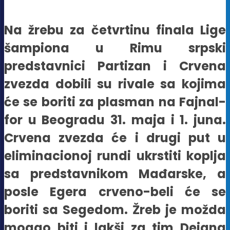
Na žrebu za četvrtinu finala Lige
šampiona u Rimu srpski
predstavnici Partizan i Crvena
zvezda dobili su rivale sa kojima
će se boriti za plasman na Fajnal-
for u Beogradu 31. maja i 1. juna.
Crvena zvezda će i drugi put u
eliminacionoj rundi ukrstiti koplja
sa predstavnikom Mađarske, a
posle Egera crveno-beli će se
boriti sa Segedom. Žreb je možda
mogao biti i lakši za tim Dejana