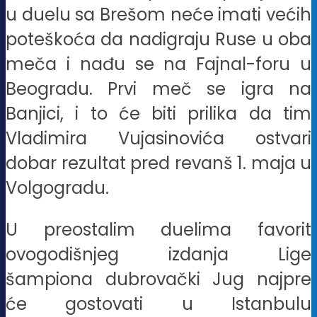
u duelu sa Brešom neće imati većih
poteškoća da nadigraju Ruse u oba
meča i nađu se na Fajnal-foru u
Beogradu. Prvi meč se igra na
Banjici, i to će biti prilika da tim
Vladimira Vujasinovića ostvari
dobar rezultat pred revanš 1. maja u
Volgogradu.
U preostalim duelima favorit
ovogodišnjeg izdanja Lige
šampiona dubrovački Jug najpre
će gostovati u Istanbulu