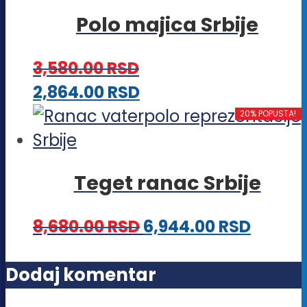
više
na
Polo majica Srbije
varijanti.
stranici
Opcije
proizvoda.
3,580.00
RSD
mogu
Ovaj
2,864.00
RSD
biti
proizvod
20% POPUSTA!
izabrane
ima
na
više
stranici
Teget ranac Srbije
varijanti.
proizvoda.
Opcije
8,680.00
RSD
6,944.00
RSD
mogu
biti
Dodaj komentar
izabrane