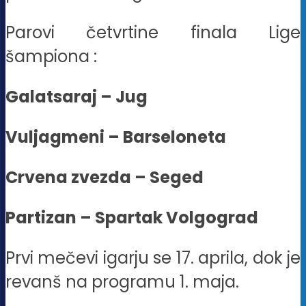
Parovi četvrtine finala Lige
šampiona :
Galatsaraj – Jug
Vuljagmeni – Barseloneta
Crvena zvezda – Seged
Partizan – Spartak Volgograd
Prvi mečevi igarju se 17. aprila, dok je
revanš na programu 1. maja.