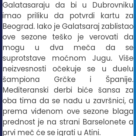
Galatasaraju da bi u Dubrovniku
imao priliku da potvrdi kartu za
Beograd. Iako je Galatsaraj zablistao
ove sezone teško je verovati da
mogu u dva meča da se
suprotstave moćnom Jugu. Više
neizvesnosti očekuje se u duelu
šampiona Grčke i Španije.
Mediteranski derbi biće šansa za
oba tima da se nađu u završnici, a
prema viđenom ove sezone blaga
prednost je na strani Barselonete a
prvi meč će se igrati u Atini.