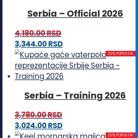
više
stranici
Serbia – Official 2026
varijanti.
proizvoda.
Opcije
4,180.00
RSD
mogu
Ovaj
3,344.00
RSD
biti
proizvod
20% POPUSTA!
izabrane
ima
na
više
stranici
varijanti.
proizvoda.
Serbia – Training 2026
Opcije
mogu
3,780.00
RSD
biti
Ovaj
3,024.00
RSD
izabrane
proizvod
20% POPUSTA!