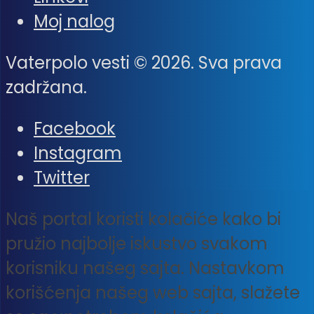
Moj nalog
Vaterpolo vesti © 2026. Sva prava
zadržana.
Facebook
Instagram
Twitter
Naš portal koristi kolačiće kako bi
pružio najbolje iskustvo svakom
korisniku našeg sajta. Nastavkom
korišćenja našeg web sajta, slažete