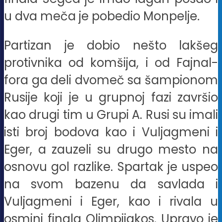
u dva meča je pobedio Monpelje.
Partizan je dobio nešto lakšeg
protivnika od komšija, i od Fajnal-
fora ga deli dvomeč sa šampionom
Rusije koji je u grupnoj fazi završio
kao drugi tim u Grupi A. Rusi su imali
isti broj bodova kao i Vuljagmeni i
Eger, a zauzeli su drugo mesto na
osnovu gol razlike. Spartak je uspeo
na svom bazenu da savlada i
Vuljagmeni i Eger, kao i rivala u
osmini finala Olimpijakos. Upravo je