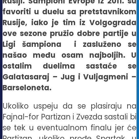
Rusiji. Šampioni Evrope iz 2011. su
favoriti u duelu sa pretstavnikom
Rusije, iako je tim iz Volgograda
ove sezone pružio dobre partije u
Ligi šampiona i zasluženo se
našao među osam najboljih.
U
ostalim duelima sastaće se
Galatasaraj – Jug i Vuljagmeni –
Barseloneta.
Ukoliko uspeju da se plasiraju na
Fajnal-for Partizan i Zvezda sastali bi
se tek u eventualnom finalu jer će
Partizan, ukoliko prođe Spartak, u