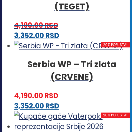
(TEGET)
4,190.00
RSD
Ovaj
3,352.00
RSD
proizvod
20% POPUSTA!
ima
Serbia WP – Tri zlata
više
(CRVENE)
varijanti.
Opcije
4,190.00
RSD
mogu
Ovaj
3,352.00
RSD
biti
proizvod
20% POPUSTA!
izabrane
ima
na