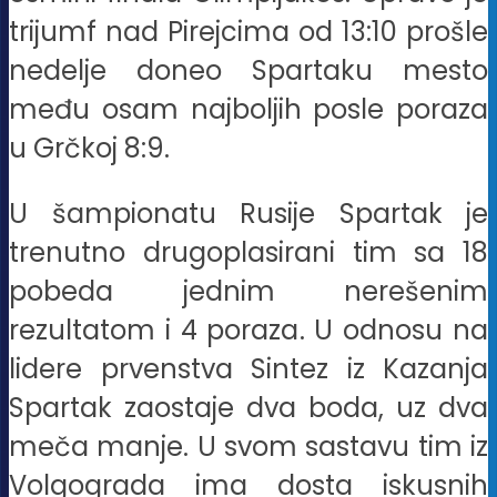
trijumf nad Pirejcima od 13:10 prošle
nedelje doneo Spartaku mesto
među osam najboljih posle poraza
u Grčkoj 8:9.
U šampionatu Rusije Spartak je
trenutno drugoplasirani tim sa 18
pobeda jednim nerešenim
rezultatom i 4 poraza. U odnosu na
lidere prvenstva Sintez iz Kazanja
Spartak zaostaje dva boda, uz dva
meča manje. U svom sastavu tim iz
Volgograda ima dosta iskusnih