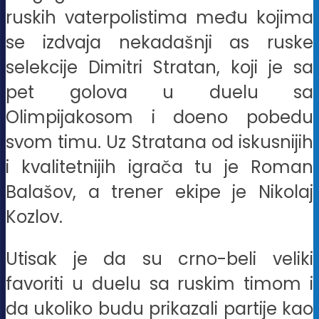
ruskih vaterpolistima među kojima
se izdvaja nekadašnji as ruske
selekcije Dimitri Stratan, koji je sa
pet golova u duelu sa
Olimpijakosom i doeno pobedu
svom timu. Uz Stratana od iskusnijih
i kvalitetnijih igrača tu je Roman
Balašov, a trener ekipe je Nikolaj
Kozlov.
Utisak je da su crno-beli veliki
favoriti u duelu sa ruskim timom i
da ukoliko budu prikazali partije kao