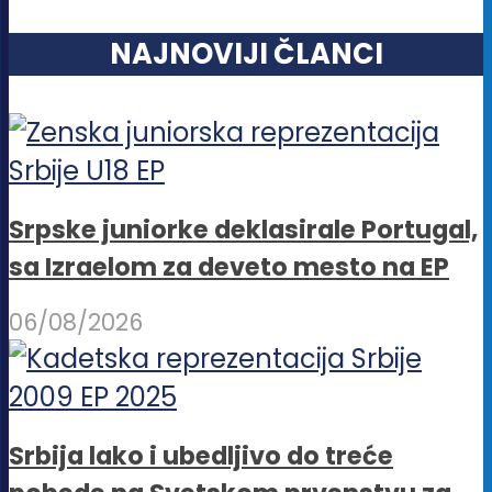
NAJNOVIJI ČLANCI
Srpske juniorke deklasirale Portugal,
sa Izraelom za deveto mesto na EP
06/08/2026
Srbija lako i ubedljivo do treće