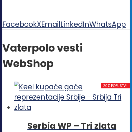
Facebook
X
Email
LinkedIn
WhatsApp
Vaterpolo vesti
WebShop
20% POPUSTA!
Serbia WP – Tri zlata