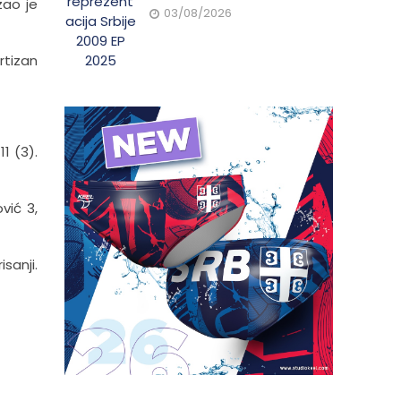
zao je
03/08/2026
rtizan
1 (3).
vić 3,
sanji.