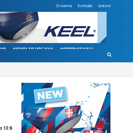
O nama
Kontakt
Linkovi
IJE
ŽENSKI VATERPOLO
ZANIMLJIVOSTI
 13:6