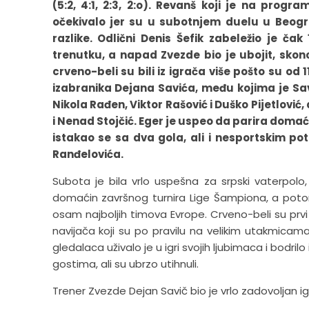
(5:2, 4:1, 2:3, 2:o). Revanš koji je na prog
očekivalo jer su u subotnjem duelu u Beogra
razlike. Odlični Denis Šefik zabeležio je č
trenutku, a napad Zvezde bio je ubojit, skon
crveno-beli su bili iz igrača više pošto su od 
izabranika Dejana Savića, među kojima je Sava
Nikola Rađen, Viktor Rašović i Duško Pijetlović
i Nenad Stojčić. Eger je uspeo da parira dom
istakao se sa dva gola, ali i nesportskim 
Ranđelovića.
Subota je bila vrlo uspešna za srpski vaterpolo
domaćin završnog turnira Lige Šampiona, a poto
osam najboljih timova Evrope. Crveno-beli su prvi
navijača koji su po pravilu na velikim utakmicam
gledalaca uživalo je u igri svojih ljubimaca i bodri
gostima, ali su ubrzo utihnuli.
Trener Zvezde Dejan Savič bio je vrlo zadovoljan i