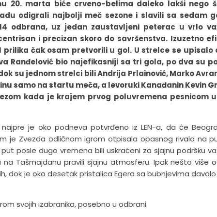
ramu 20. marta biće crveno-belima daleko lakši nego š
du odigrali najbolji meč sezone i slavili sa sedam g
ak 14 odbrana, uz jedan zaustavljeni peterac u vrlo v
centrisan i precizan skoro do savršenstva. Izuzetno ef
11 prilika čak osam pretvorili u gol. U strelce se upisal
 Ranđelović bio najefikasniji sa tri gola, po dva su po
, dok su jednom strelci bili Andrija Prlainović, Marko Avr
aćinu samo na startu meča, a levoruki Kanađanin Kevin 
potezom kada je krajem prvog poluvremena pesnicom u
, najpre je oko podneva potvrđeno iz LEN-a, da će Beogra
m je Zvezda odličnom igrom otpisala opasnog rivala na p
 put posle dugo vremena bili uskraćeni za sjajnu podršku va
a na Tašmajdanu pravili sjajnu atmosferu. Ipak nešto više 
lo ih, dok je oko desetak pristalica Egera sa bubnjevima davalo
grom svojih izabranika, posebno u odbrani.