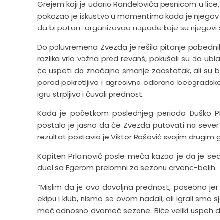
Grejem koji je udario Ranđelovića pesnicom u lice, a
pokazao je iskustvo u momentima kada je njegov tim 
da bi potom organizovao napade koje su njegovi sa
Do poluvremena Zvezda je rešila pitanje pobednika 
razlika vrlo važna pred revanš, pokušali su da ub
će uspeti da značajno smanje zaostatak, ali su bil
pored pokretljive i agresivne odbrane beogradskog 
igru strpljivo i čuvali prednost.
Kada je početkom poslednjeg perioda Duško Pijet
postalo je jasno da će Zvezda putovati na sever
rezultat postavio je Viktor Rašović svojim drugim 
Kapiten Prlainović posle meča kazao je da je sed
duel sa Egerom prelomni za sezonu crveno-belih.
“Mislim da je ovo dovoljna prednost, posebno jer 
ekipu i klub, nismo se ovom nadali, ali igrali smo 
meč odnosno dvomeč sezone. Biće veliki uspeh da