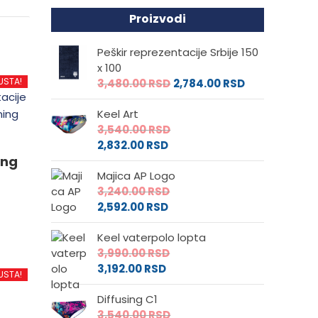
Proizvodi
Peškir reprezentacije Srbije 150
x 100
USTA!
3,480.00
RSD
2,784.00
RSD
Keel Art
3,540.00
RSD
2,832.00
RSD
ing
Majica AP Logo
3,240.00
RSD
2,592.00
RSD
Keel vaterpolo lopta
3,990.00
RSD
d
3,192.00
RSD
USTA!
Diffusing C1
.
3,540.00
RSD