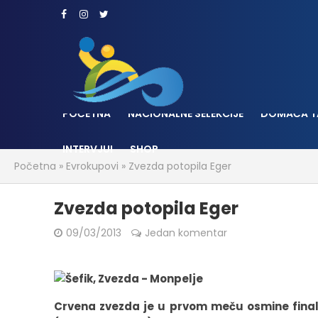
POČETNA
NACIONALNE SELEKCIJE
DOMAĆA T
INTERVJUI
SHOP
Početna
»
Evrokupovi
»
Zvezda potopila Eger
Zvezda potopila Eger
09/03/2013
Jedan komentar
Crvena zvezda je u prvom meču osmine final