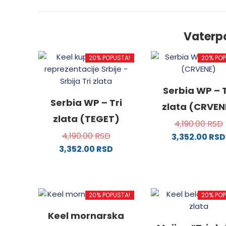
Vaterp
20% POPUSTA!
20% POP
Serbia WP – T
Serbia WP – Tri
zlata (CRVEN
zlata (TEGET)
4,190.00
RSD
4,190.00
RSD
3,352.00
RSD
3,352.00
RSD
Ovaj
Ovaj
proizv
proizvod
ima
ima
više
20% POPUSTA!
20% POP
više
varijanti
varijanti.
Opcije
Keel mornarska
Opcije
mogu