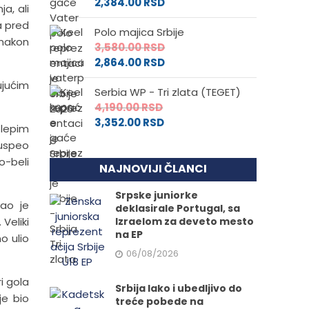
2,384.00
RSD
a, ali
a pred
Polo majica Srbije
 nakon
3,580.00
RSD
2,864.00
RSD
ujućim
Serbia WP - Tri zlata (TEGET)
4,190.00
RSD
3,352.00
RSD
 lepim
 uspeo
o-beli
NAJNOVIJI ČLANCI
Srpske juniorke
vao je
deklasirale Portugal, sa
Veliki
Izraelom za deveto mesto
na EP
o ulio
06/08/2026
i gola
Srbija lako i ubedljivo do
je bio
treće pobede na