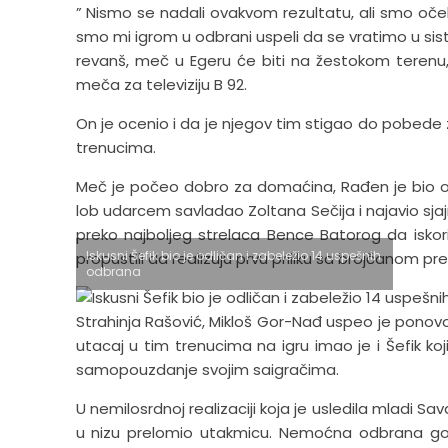
” Nismo se nadali ovakvom rezultatu, ali smo oče
smo mi igrom u odbrani uspeli da se vratimo u sis
revanš, meč u Egeru će biti na žestokom terenu
meča za televiziju B 92.
On je ocenio i da je njegov tim stigao do pobede z
trenucima.
Meč je počeo dobro za domaćina, Rađen je bio odl
lob udarcem savladao Zoltana Sečija i najavio sja
preko najboljeg strelaca Bence Batorog da iskorist
Iskusni Šefik bio je odličan i zabeležio 14 uspešnih
propustili da realizuju prvu priliku sa brojčanom p
odbrana
Strahinja Rašović, Mikloš Gor-Nađ uspeo je ponovo 
utacaj u tim trenucima na igru imao je i Šefik ko
samopouzdanje svojim saigračima.
U nemilosrdnoj realizaciji koja je usledila mladi Sa
u nizu prelomio utakmicu. Nemoćna odbrana gost