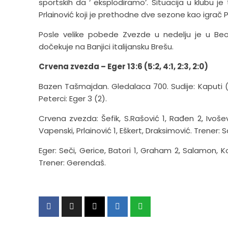
sportskih da ‘ eksplodiramo’. Situacija u klubu 
Prlainović koji je prethodne dve sezone kao igrač 
Posle velike pobede Zvezde u nedelju je u Be
dočekuje na Banjici italijansku Brešu.
Crvena zvezda – Eger 13:6 (5:2, 4:1, 2:3, 2:0)
Bazen Tašmajdan. Gledalaca 700. Sudije: Kaputi (Ita
Peterci: Eger 3 (2).
Crvena zvezda: Šefik, S.Rašović 1, Rađen 2, Ivoševi
Vapenski, Prlainović 1, Eškert, Draksimović. Trener: S
Eger: Seči, Gerice, Batori 1, Graham 2, Salamon, Ko
Trener: Gerendaš.