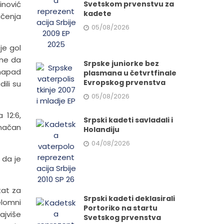
inović
Svetskom prvenstvu za
kadete
učenja
05/08/2026
je gol
ine da
Srpske juniorke bez
 napad
plasmana u četvrtfinale
Evropskog prvenstva
ili su
05/08/2026
 12:6,
Srpski kadeti savladali i
onačan
Holandiju
04/08/2026
 da je
tat za
Srpski kadeti deklasirali
elomni
Portoriko na startu
ajviše
Svetskog prvenstva