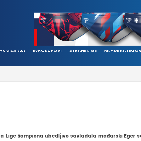
AKMIČENJA
EVROKUPOVI
STRANE LIGE
MLAĐE KATEGOR
a Lige šampiona ubedljivo savladala mađarski Eger sa