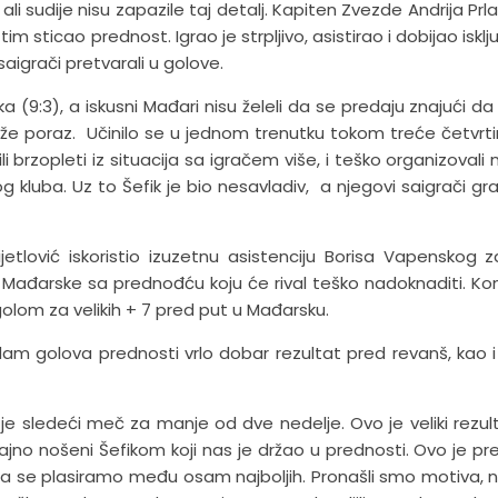
li sudije nisu zapazile taj detalj. Kapiten Zvezde Andrija Prla
sticao prednost. Igrao je strpljivo, asistirao i dobijao isklj
igrači pretvarali u golove.
(9:3), a iskusni Mađari nisu želeli da se predaju znajući da 
laže poraz. Učinilo se u jednom trenutku tokom treće četvrt
i brzopleti iz situacija sa igračem više, i teško organizovali
kluba. Uz to Šefik je bio nesavladiv, a njegovi saigrači grad
lović iskoristio izuzetnu asistenciju Borisa Vapenskog za
 Mađarske sa prednođću koju će rival teško nadoknaditi. K
golom za velikih + 7 pred put u Mađarsku.
am golova prednosti vrlo dobar rezultat pred revanš, kao i
je sledeći meč za manje od dve nedelje. Ovo je veliki rezul
sjajno nošeni Šefikom koji nas je držao u prednosti. Ovo je pr
 se plasiramo među osam najboljih. Pronašli smo motiva, n