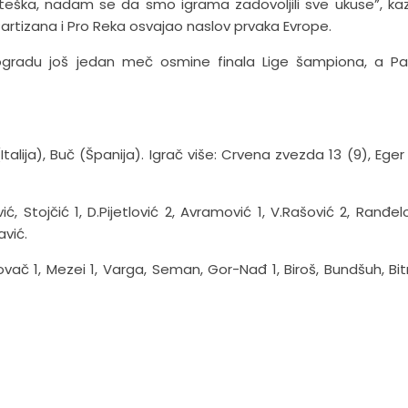
je teška, nadam se da smo igrama zadovoljili sve ukuse”, ka
Partizana i Pro Reka osvajao naslov prvaka Evrope.
ogradu još jedan meč osmine finala Lige šampiona, a Pa
lija), Buč (Španija). Igrač više: Crvena zvezda 13 (9), Eger 1
ć, Stojčić 1, D.Pijetlović 2, Avramović 1, V.Rašović 2, Ranđelo
avić.
vač 1, Mezei 1, Varga, Seman, Gor-Nađ 1, Biroš, Bundšuh, Bitri