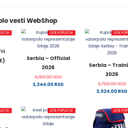
olo vesti WebShop
USTA!
20% POPUSTA!
20% POP
ri
Serbia – Official
E)
Serbia – Train
2026
2026
4,180.00
RSD
3,780.00
RSD
3,344.00
RSD
3,024.00
RSD
od
Ovaj
proizvod
Ovaj
ima
proizvo
USTA!
20% POPUSTA!
20% POP
.
više
ima
varijanti.
više
Opcije
varijanti