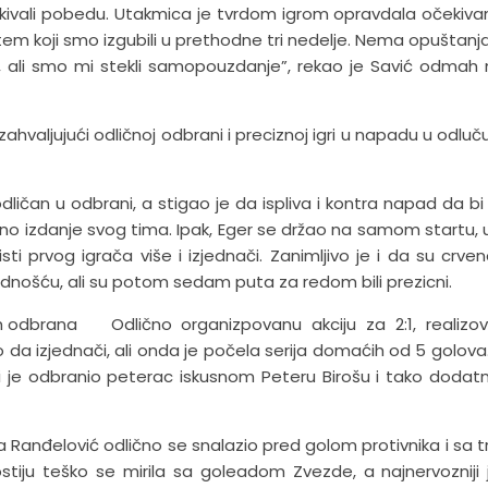
kivali pobedu. Utakmica je tvrdom igrom opravdala očekivanj
tem koji smo izgubili u prethodne tri nedelje. Nema opuštanj
, ali smo mi stekli samopouzdanje”, rekao je Savić odmah
ahvaljujući odličnoj odbrani i preciznoj igri u napadu u odluč
ičan u odbrani, a stigao je da ispliva i kontra napad da bi
jno izdanje svog tima. Ipak, Eger se držao na samom startu,
i prvog igrača više i izjednači. Zanimljivo je i da su crven
rednošću, ali su potom sedam puta za redom bili prezicni.
Odlično organizpovanu akciju za 2:1, realizo
da izjednači, ali onda je počela serija domaćih od 5 golova. 
ji je odbranio peterac iskusnom Peteru Birošu i tako dodatn
va Ranđelović odlično se snalazio pred golom protivnika i sa tr
iju teško se mirila sa goleadom Zvezde, a najnervozniji 