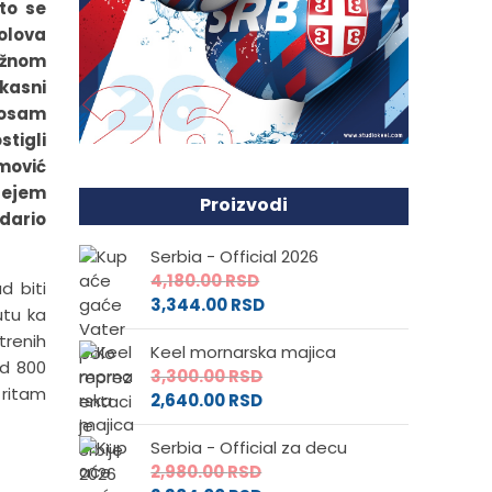
to se
olova
ažnom
ikasni
o osam
stigli
amović
Grejem
Proizvodi
dario
Serbia - Official 2026
4,180.00
RSD
d biti
3,344.00
RSD
utu ka
trenih
Keel mornarska majica
od 800
3,300.00
RSD
 ritam
2,640.00
RSD
Serbia - Official za decu
2,980.00
RSD