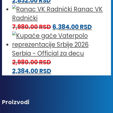
2,832.00
RSD
Ranac VK
Radnički
7,980.00
RSD
6,384.00
RSD
Serbia - Official za decu
2,980.00
RSD
2,384.00
RSD
Proizvodi