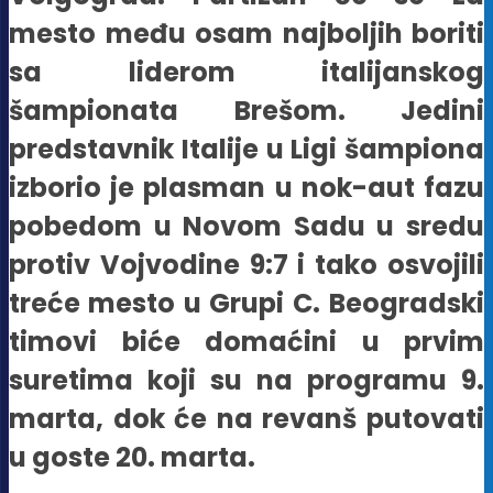
mesto među osam najboljih boriti
sa liderom italijanskog
šampionata Brešom. Jedini
predstavnik Italije u Ligi šampiona
izborio je plasman u nok-aut fazu
pobedom u Novom Sadu u sredu
protiv Vojvodine 9:7 i tako osvojili
treće mesto u Grupi C.
Beogradski
timovi biće domaćini u prvim
suretima koji su na programu 9.
marta, dok će na revanš putovati
u goste 20. marta.