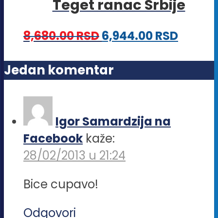
Teget ranac Srbije
varijanti.
proizvoda.
Opcije
8,680.00
RSD
6,944.00
RSD
mogu
biti
Jedan komentar
izabrane
na
stranici
Igor Samardzija na
proizvoda.
Facebook
kaže:
28/02/2013 u 21:24
Bice cupavo!
Odgovori