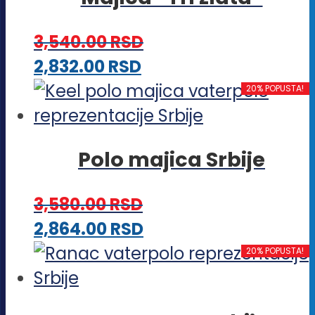
više
na
varijanti.
stranici
3,540.00
RSD
Opcije
proizvoda.
Ovaj
2,832.00
RSD
mogu
proizvod
20% POPUSTA!
biti
ima
izabrane
više
na
Polo majica Srbije
varijanti.
stranici
Opcije
proizvoda.
3,580.00
RSD
mogu
Ovaj
2,864.00
RSD
biti
proizvod
20% POPUSTA!
izabrane
ima
na
više
stranici