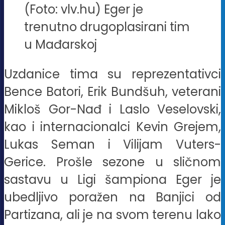
(Foto: vlv.hu) Eger je
trenutno drugoplasirani tim
u Mađarskoj
Uzdanice tima su reprezentativci
Bence Batori, Erik Bundšuh, veterani
Mikloš Gor-Nađ i Laslo Veselovski,
kao i internacionalci Kevin Grejem,
Lukas Seman i Vilijam Vuters-
Gerice. Prošle sezone u sličnom
sastavu u Ligi šampiona Eger je
ubedljivo poražen na Banjici od
Partizana, ali je na svom terenu lako