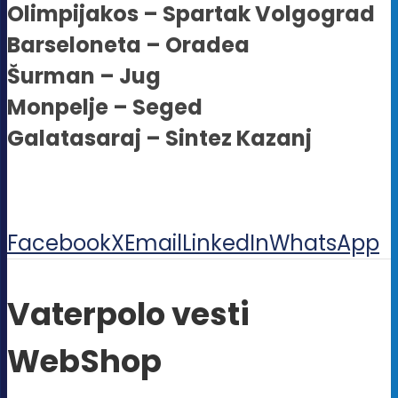
Olimpijakos – Spartak Volgograd
Barseloneta – Oradea
Šurman – Jug
Monpelje – Seged
Galatasaraj – Sintez Kazanj
Facebook
X
Email
LinkedIn
WhatsApp
Vaterpolo vesti
WebShop