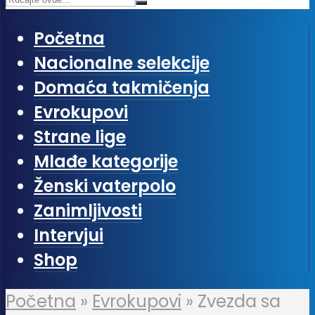
Početna
Nacionalne selekcije
Domaća takmičenja
Evrokupovi
Strane lige
Mlađe kategorije
Ženski vaterpolo
Zanimljivosti
Intervjui
Shop
Početna
»
Evrokupovi
»
Zvezda sa