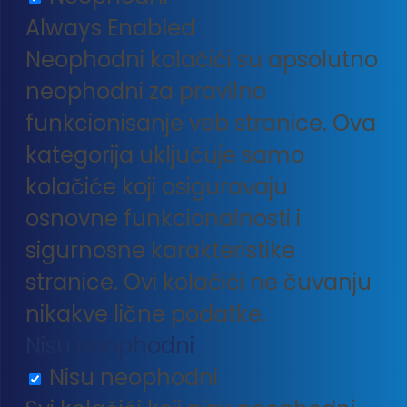
Always Enabled
Neophodni kolačići su apsolutno
neophodni za pravilno
funkcionisanje veb stranice. Ova
kategorija uključuje samo
kolačiće koji osiguravaju
osnovne funkcionalnosti i
sigurnosne karakteristike
stranice. Ovi kolačići ne čuvanju
nikakve lične podatke.
Nisu neophodni
Nisu neophodni