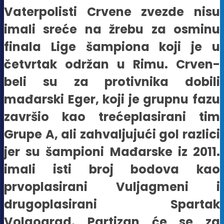
Vaterpolisti Crvene zvezde nisu
imali sreće na žrebu za osminu
finala Lige šampiona koji je u
četvrtak održan u Rimu. Crven-
beli su za protivnika dobili
mađarski Eger, koji je grupnu fazu
završio kao trećeplasirani tim
Grupe A, ali zahvaljujući gol razlici
jer su šampioni Mađarske iz 2011.
imali isti broj bodova kao
prvoplasirani Vuljagmeni i
drugoplasirani Spartak
Volgograd. Partizan će se za