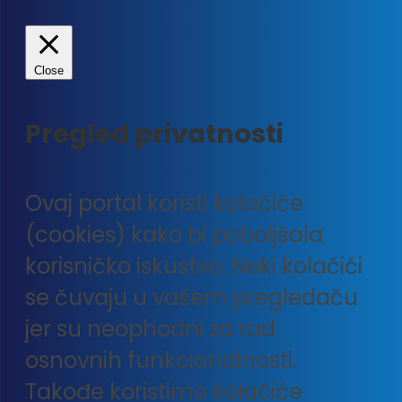
Close
Pregled privatnosti
Ovaj portal koristi kolačiće
(cookies) kako bi poboljšala
korisničko iskustvo. Neki kolačići
se čuvaju u vašem pregledaču
jer su neophodni za rad
osnovnih funkcionalnosti.
Takođe koristimo kolačiće