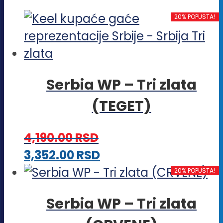
20% POPUSTA!
Serbia WP – Tri zlata
(TEGET)
4,190.00
RSD
Ovaj
3,352.00
RSD
proizvod
20% POPUSTA!
ima
Serbia WP – Tri zlata
više