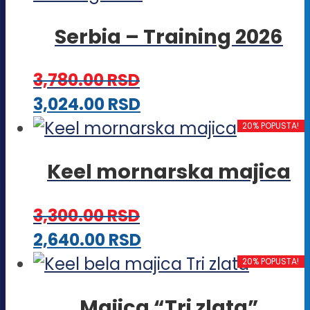
stranici
varijanti.
proizvoda.
Serbia – Training 2026
Opcije
mogu
3,780.00
RSD
biti
Ovaj
3,024.00
RSD
izabrane
proizvod
20% POPUSTA!
na
ima
stranici
Keel mornarska majica
više
proizvoda.
varijanti.
3,300.00
RSD
Opcije
Ovaj
2,640.00
RSD
mogu
proizvod
20% POPUSTA!
biti
ima
izabrane
Majica “Tri zlata”