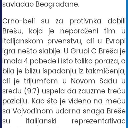
savladao Beograđane.
Crno-beli su za protivnka dobili
Brešu, koja je neporaženi tim u
italijanskom prvenstvu, ali u Evropi
igra nešto slabije. U Grupi C Breša je
imala 4 pobede i isto toliko poraza, a
bila je blizu ispadanju iz takmičenja,
ali je trijumfom u Novom Sadu u
sredu (9:7) uspela da zauzme treću
poziciju. Kao što je viđeno na meču
sa Vojvodinom udarna snaga Breše
su italijanski reprezentativac