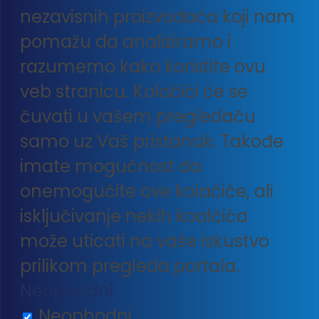
nezavisnih proizvođača koji nam
pomažu da analiziramo i
razumemo kako koristite ovu
veb stranicu. Kolačići će se
čuvati u vašem pregledaču
samo uz Vaš pristanak. Takođe
imate mogućnost da
onemogućite ove kolačiće, ali
isključivanje nekih koalčića
može uticati na vaše iskustvo
prilikom pregleda portala.
Neophodni
Neophodni