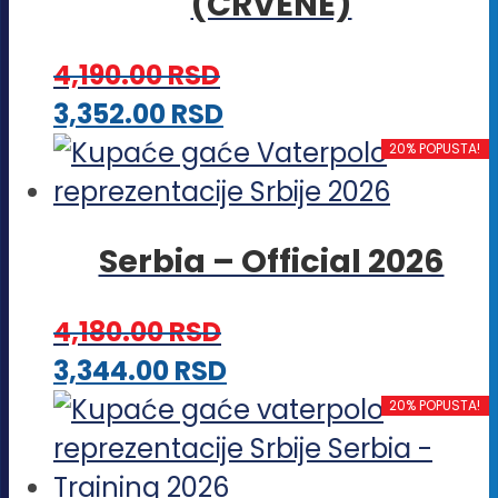
(CRVENE)
varijanti.
Opcije
4,190.00
RSD
mogu
Ovaj
3,352.00
RSD
biti
proizvod
20% POPUSTA!
izabrane
ima
na
više
stranici
Serbia – Official 2026
varijanti.
proizvoda.
Opcije
4,180.00
RSD
mogu
Ovaj
3,344.00
RSD
biti
proizvod
20% POPUSTA!
izabrane
ima
na
više