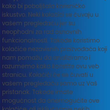
kako bi poboljšala korisničko
iskustvo. Neki kolačići se čuvaju u
vašem pregledaču jer su
neophodni za rad osnovnih
funkcionalnosti. Takođe koristimo
kolačiće nezavisnih proizvođača koji
nam pomažu da analiziramo i
razumemo kako koristite ovu veb
stranicu. Kolačići će se čuvati u
vašem pregledaču samo uz Vaš
pristanak. Takođe imate
mogućnost da onemogućite ove
kolačiće, ali isključivanje nekih