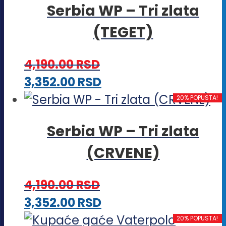
Serbia WP – Tri zlata
(TEGET)
4,190.00
RSD
Ovaj
3,352.00
RSD
proizvod
20% POPUSTA!
ima
Serbia WP – Tri zlata
više
(CRVENE)
varijanti.
Opcije
4,190.00
RSD
mogu
Ovaj
3,352.00
RSD
biti
proizvod
20% POPUSTA!
izabrane