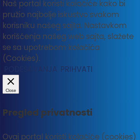
Naš portal koristi kolačiće kako bi
pružio najbolje iskustvo svakom
korisniku našeg sajta. Nastavkom
korišćenja našeg web sajta, slažete
se sa upotrebom kolačića
(Cookies).
PODEŠAVANJA
PRIHVATI
Close
Pregled privatnosti
Ovaj portal koristi kolačiće (cookies)