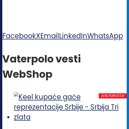
Facebook
X
Email
LinkedIn
WhatsApp
Vaterpolo vesti
WebShop
20% POPUSTA!