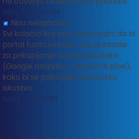
ne čuvanju nikakve lične podatke.
Nisu neophodni
Nisu neophodni
Svi kolačići koji nisu neophodni da bi
portal funkcionisao i koji se koriste
za prikupljanje raznih podataka
(Google analytics, Facebook pixel),
kako bi se poboljšalo korisničko
iskustvo.
SAVE & ACCEPT