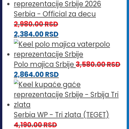
Serbia - Official za decu
2,980.00
RSD
2,384.00
RSD
Polo majica Srbije
3,580.00
RSD
2,864.00
RSD
Serbia WP - Tri zlata (TEGET)
4,190.00
RSD