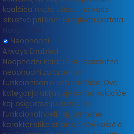
koalčića može uticati na vaše
iskustvo prilikom pregleda portala.
Neophodni
Neophodni
Always Enabled
Neophodni kolačići su apsolutno
neophodni za pravilno
funkcionisanje veb stranice. Ova
kategorija uključuje samo kolačiće
koji osiguravaju osnovne
funkcionalnosti i sigurnosne
karakteristike stranice. Ovi kolačići