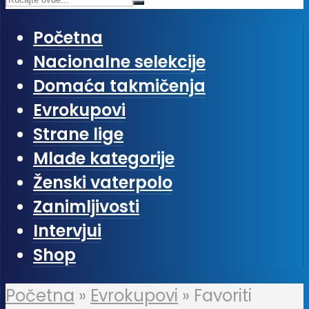
Početna
Nacionalne selekcije
Domaća takmičenja
Evrokupovi
Strane lige
Mlađe kategorije
Ženski vaterpolo
Zanimljivosti
Intervjui
Shop
Početna
»
Evrokupovi
»
Favoriti