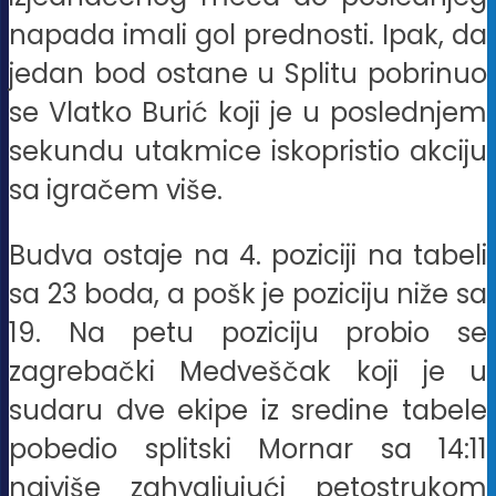
napada imali gol prednosti. Ipak, da
jedan bod ostane u Splitu pobrinuo
se Vlatko Burić koji je u poslednjem
sekundu utakmice iskopristio akciju
sa igračem više.
Budva ostaje na 4. poziciji na tabeli
sa 23 boda, a pošk je poziciju niže sa
19. Na petu poziciju probio se
zagrebački Medveščak koji je u
sudaru dve ekipe iz sredine tabele
pobedio splitski Mornar sa 14:11
najviše zahvaljujući petostrukom