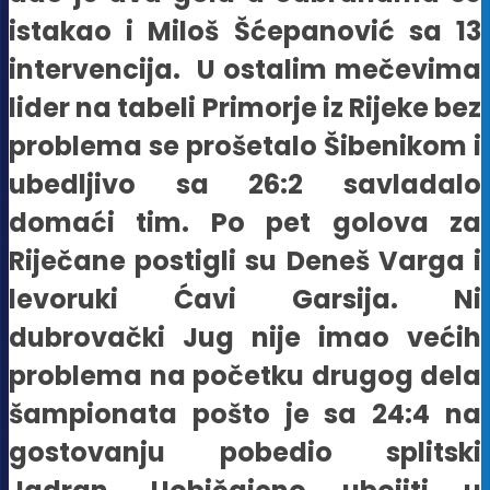
istakao i Miloš Šćepanović sa 13
intervencija. U ostalim mečevima
lider na tabeli Primorje iz Rijeke bez
problema se prošetalo Šibenikom i
ubedljivo sa 26:2 savladalo
domaći tim. Po pet golova za
Riječane postigli su Deneš Varga i
levoruki Ćavi Garsija. Ni
dubrovački Jug nije imao većih
problema na početku drugog dela
šampionata pošto je sa 24:4 na
gostovanju pobedio splitski