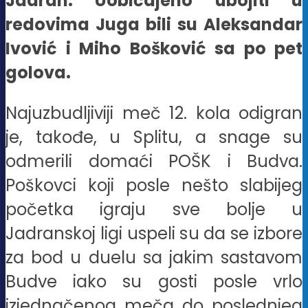
Jadran. Uobičajeno ubojiti u
redovima Juga bili su Aleksandar
Ivović i Miho Bošković sa po pet
golova.
Najuzbudljiviji meč 12. kola odigran
je, takođe, u Splitu, a snage su
odmerili domaći POŠK i Budva.
Poškovci koji posle nešto slabijeg
početka igraju sve bolje u
Jadranskoj ligi uspeli su da se izbore
za bod u duelu sa jakim sastavom
Budve iako su gosti posle vrlo
izjednačenog meča do poslednjeg