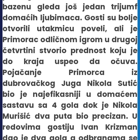
bazenu gleda još jedan trijumf
domaćih ljubimaca. Gosti su bolje
otvorili utakmicu poveli, ali je
Primorac odličnom igrom u drugoj
četvrtini stvorio prednost koju je
do kraja uspeo da očuva.
Pojačanje Primorca iz
dubrovačkog Juga Nikola Sutić
bio je najefikasniji u domaćem
sastavu sa 4 gola dok je Nikola
Murišić dva puta bio precizan. U
redovima gostiju Ivan Krizman
dao je dva gola a odbranama se