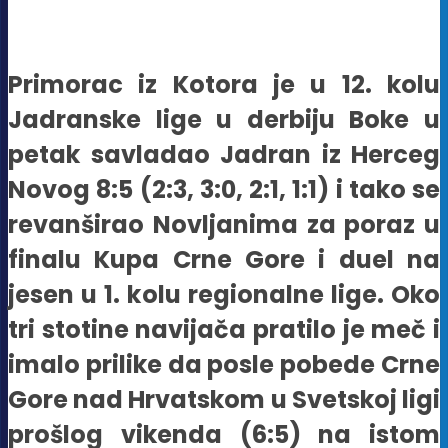
Primorac iz Kotora je u 12. kolu
Jadranske lige u derbiju Boke u
petak savladao Jadran iz Herceg
Novog 8:5 (2:3, 3:0, 2:1, 1:1) i tako se
revanširao Novljanima za poraz u
finalu Kupa Crne Gore i duel na
jesen u 1. kolu regionalne lige. Oko
tri stotine navijača pratilo je meč i
imalo prilike da posle pobede Crne
Gore nad Hrvatskom u Svetskoj ligi
prošlog vikenda (6:5) na istom