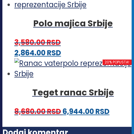
ima
izabrane
više
na
Polo majica Srbije
varijanti.
stranici
Opcije
proizvoda.
3,580.00
RSD
mogu
Ovaj
2,864.00
RSD
biti
proizvod
20% POPUSTA!
izabrane
ima
na
više
stranici
Teget ranac Srbije
varijanti.
proizvoda.
Opcije
8,680.00
RSD
6,944.00
RSD
mogu
biti
Dodaj komentar