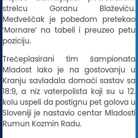
strelcu Goranu Blaževiću.
Medveščak je pobedom pretekao
‘Mornare’ na tabeli i preuzeo petu
poziciju.
Trećeplasirani tim šampionata
Mladost lako je na gostovanju u
Kranju savladala domaći sastav sa
18:9, a niz vaterpolista koji su u 12.
kolu uspeli da postignu pet golova u
Sloveniji je nastavio centar Mladosti
Rumun Kozmin Radu.