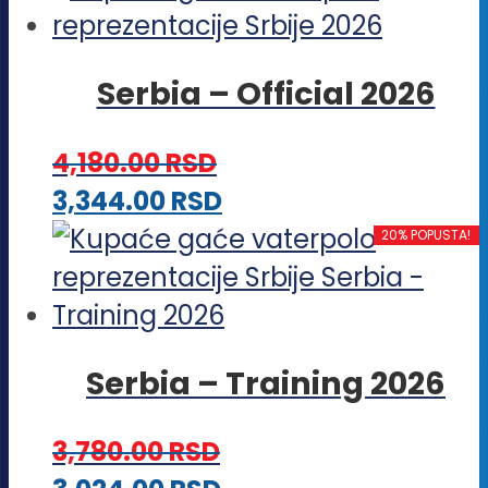
ima
na
više
stranici
Serbia – Official 2026
varijanti.
proizvoda.
Opcije
4,180.00
RSD
mogu
Ovaj
3,344.00
RSD
biti
proizvod
20% POPUSTA!
izabrane
ima
na
više
stranici
varijanti.
proizvoda.
Serbia – Training 2026
Opcije
mogu
3,780.00
RSD
biti