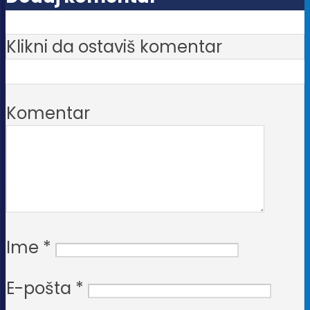
izabrane
na
Klikni da ostaviš komentar
stranici
proizvoda.
Komentar
Ime
*
E-pošta
*