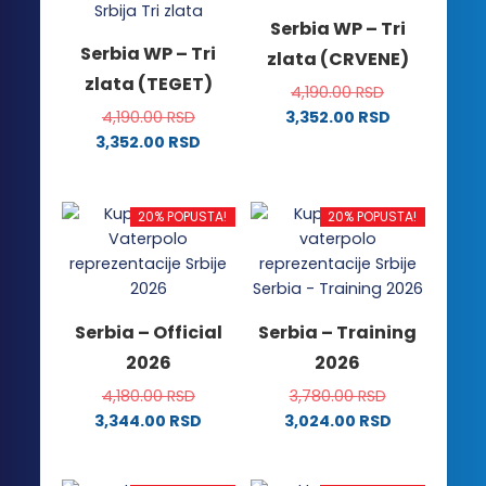
Serbia WP – Tri
Serbia WP – Tri
zlata (CRVENE)
zlata (TEGET)
4,190.00
RSD
4,190.00
RSD
3,352.00
RSD
Ovaj
3,352.00
RSD
Ovaj
proizvod
proizvod
ima
ima
više
20% POPUSTA!
20% POPUSTA!
više
varijanti.
varijanti.
Opcije
Opcije
mogu
mogu
biti
Serbia – Official
Serbia – Training
biti
izabrane
2026
2026
izabrane
na
na
stranici
4,180.00
RSD
3,780.00
RSD
stranici
proizvoda.
3,344.00
RSD
3,024.00
RSD
proizvoda.
Ovaj
Ovaj
proizvod
proizvod