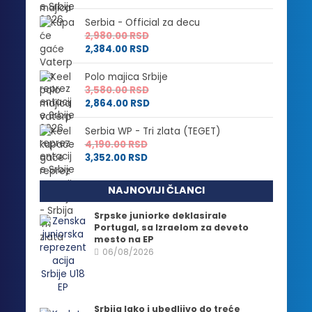
Serbia - Official za decu
2,980.00
RSD
2,384.00
RSD
Polo majica Srbije
3,580.00
RSD
2,864.00
RSD
Serbia WP - Tri zlata (TEGET)
4,190.00
RSD
3,352.00
RSD
NAJNOVIJI ČLANCI
Srpske juniorke deklasirale
Portugal, sa Izraelom za deveto
mesto na EP
06/08/2026
Srbija lako i ubedljivo do treće