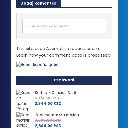
Dodaj komentar
varijanti.
Opcije
mogu
biti
Klikni da ostaviš komentar
izabrane
na
stranici
This site uses Akismet to reduce spam.
proizvoda.
Learn how your comment data is processed.
Proizvodi
Serbia - Official 2026
4,180.00
RSD
3,344.00
RSD
Keel mornarska majica
3,300.00
RSD
2,640.00
RSD