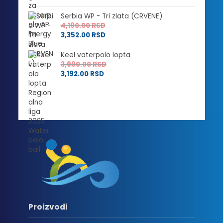
Serbia WP - Tri zlata (CRVENE)
4,190.00
RSD
3,352.00
RSD
Keel vaterpolo lopta
3,990.00
RSD
3,192.00
RSD
Proizvodi