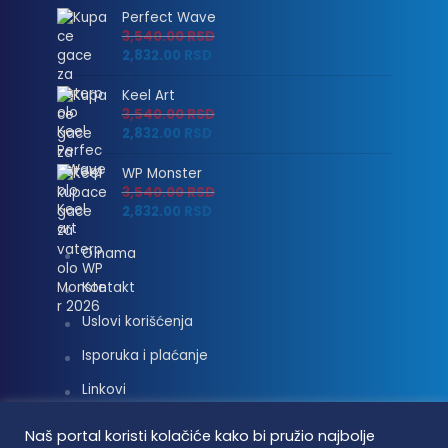
Perfect Wave
3,540.00
RSD
2,832.00
RSD
Keel Art
3,540.00
RSD
2,832.00
RSD
WP Monster
3,540.00
RSD
2,832.00
RSD
O nama
Kontakt
Uslovi korišćenja
Isporuka i plaćanje
Linkovi
Moj nalog
Naš portal koristi kolačiće kako bi pružio najbolje