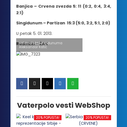
Banjica – Crvena zvezda 5: 11 (0:2, 0:4, 3:4,
2:1)
Singidunum – Partizan 15:3 (5:0, 3:2, 5:1, 2:0)
U petak 5. 01. 2013.
vaterpolista Singidunuma
Radnički – ŽAK
Aleksandar Katić
Vaterpolo vesti WebShop
20% POPUSTA!
20% POPUSTA!