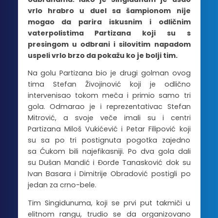
vrlo hrabro u duel sa šampionom nije
mogao da parira iskusnim i odličnim
vaterpolistima Partizana koji su s
presingom u odbrani i silovitim napadom
uspeli vrlo brzo da pokažu ko je bolji tim.
Na golu Partizana bio je drugi golman ovog
tima Stefan Živojinović koji je odlično
intervenisao tokom meča i primio samo tri
gola. Odmarao je i reprezentativac Stefan
Mitrović, a svoje veče imali su i centri
Partizana Miloš Vukićević i Petar Filipović koji
su sa po tri postignuta pogotka zajedno
sa Ćukom bili najefikasniji. Po dva gola dali
su Dušan Mandić i Đorđe Tanasković dok su
Ivan Basara i Dimitrije Obradović postigli po
jedan za crno-bele.
Tim Singidunuma, koji se prvi put takmiči u
elitnom rangu, trudio se da organizovano