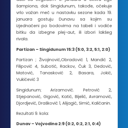
šampiona, dok Singidunum, takođe, očekuje
vrlo važan meč u nastavku sezone kada 19.
januara gostuju Dunavu sa kojim su
izjednačeni po bodovima na tabeli i vodiće
bitku da izbegne plej-aut, ili izbori lakšeg
rivala.
Partizan – Singidunum 15:3 (5:0, 3:2, 5:1, 2:0)
Partizan ; Živojinović,Obradović 1, Mandić 2,
Filipović 4, Subotić, Rackov, Čuk 3, Dedović,
Matović, Tanasković 2, Basara, Jokić,
Vukićević 3
Singidunum; Arizamović. Petrović 2,
Stjepanović, Gigović, Katić, Bijelić, Avramović,
Djordjević, Drašković 1, Alijagić, Simić, Kaličanin.
Rezultati 9. kola:
Dunav – Vojvodina 2:9 (0:2, 0:2, 2:1, 0:4)