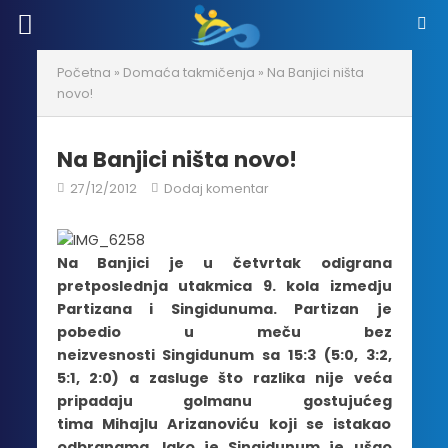
Početna
»
Domaća takmičenja
»
Na Banjici ništa
novo!
Na Banjici ništa novo!
27/12/2012
Dodaj komentar
Na Banjici je u četvrtak odigrana
pretposlednja utakmica 9. kola izmedju
Partizana i Singidunuma. Partizan je
pobedio u meču bez
neizvesnosti Singidunum sa 15:3 (5:0, 3:2,
5:1, 2:0) a zasluge što razlika nije veća
pripadaju golmanu gostujućeg
tima Mihajlu Arizanoviću koji se istakao
odbranama. Iako je Singidunum je ušao