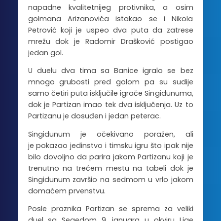
napadne kvalitetnijeg protivnika, a osim
golmana Arizanovića istakao se i Nikola
Petrović koji je uspeo dva puta da zatrese
mrežu dok je Radomir Drašković postigao
jedan gol.
U duelu dva tima sa Banice igralo se bez
mnogo grubosti pred golom pa su sudije
samo četiri puta isključile igrače Singidunuma,
dok je Partizan imao tek dva isključenja. Uz to
Partizanu je dosuđen i jedan peterac.
Singidunum je očekivano poražen, ali
je pokazao jedinstvo i timsku igru što ipak nije
bilo dovoljno da parira jakom Partizanu koji je
trenutno na trećem mestu na tabeli dok je
Singidunum završio na sedmom u vrlo jakom
domaćem prvenstvu.
Posle praznika Partizan se sprema za veliki
duel sa Segedom 9. januara u okviru Lige