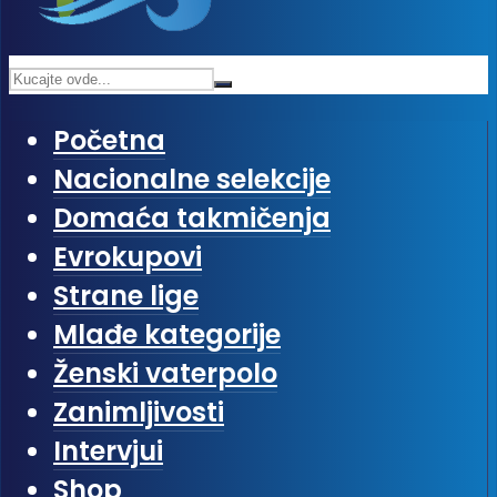
Početna
Nacionalne selekcije
Domaća takmičenja
Evrokupovi
Strane lige
Mlađe kategorije
Ženski vaterpolo
Zanimljivosti
Intervjui
Shop