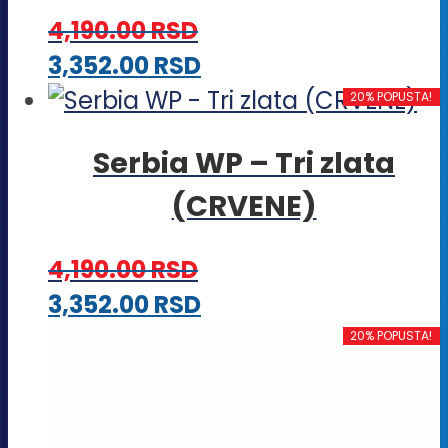
4,190.00
RSD
Ovaj
3,352.00
RSD
proizvod
20% POPUSTA!
ima
Serbia WP – Tri zlata
više
(CRVENE)
varijanti.
Opcije
4,190.00
RSD
mogu
Ovaj
3,352.00
RSD
biti
proizvod
20% POPUSTA!
izabrane
ima
na
više
stranici
varijanti.