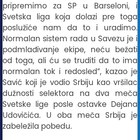
pripremimo za SP u Barseloni, i
Svetska liga koja dolazi pre toga
poslužiće nam da to i uradimo.
Normalan sistem rada u Savezu je i
podmlađivanje ekipe, neću bežati
od toga, ali ću se truditi da to ima
normalan tok i redosled”, kazao je
Savić koji je vodio Srbiju kao vršilac
dužnosti selektora na dva meča
Svetske lige posle ostavke Dejana
Udovičića. U oba meča Srbija je
zabeležila pobedu.