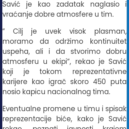
Savić je kao zadatak naglasio i
vraćanje dobre atmosfere u tim.
” Cilj je uvek visok plasman,
moramo da održimo kontinuitet
uspeha, ali i da stvorimo dobru
atmosferu u ekipi”, rekao je Savić
koji je tokom reprezentativne
karijere kao igrač skoro 450 puta
nosio kapicu nacionalnog tima.
Eventualne promene u timu i spisak
reprezentacije biće, kako je Savić
rekao, poznati javnosti krajem