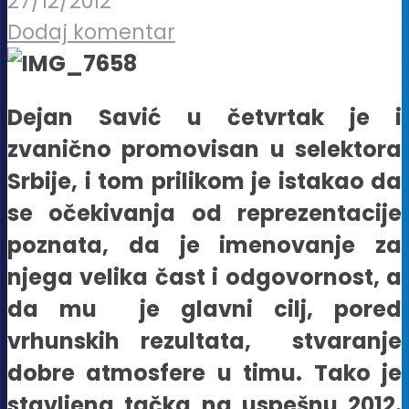
27/12/2012
Dodaj komentar
Dejan Savić u četvrtak je i
zvanično promovisan u selektora
Srbije, i tom prilikom je istakao da
se očekivanja od reprezentacije
poznata, da je imenovanje za
njega velika čast i odgovornost, a
da mu je glavni cilj, pored
vrhunskih rezultata, stvaranje
dobre atmosfere u timu. Tako je
stavljena tačka na uspešnu 2012.