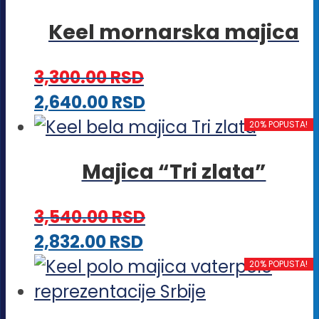
ima
stranici
Keel mornarska majica
više
proizvoda.
varijanti.
3,300.00
RSD
Opcije
Ovaj
2,640.00
RSD
mogu
proizvod
20% POPUSTA!
biti
ima
izabrane
Majica “Tri zlata”
više
na
varijanti.
stranici
3,540.00
RSD
Opcije
proizvoda.
Ovaj
2,832.00
RSD
mogu
proizvod
20% POPUSTA!
biti
ima
izabrane
više