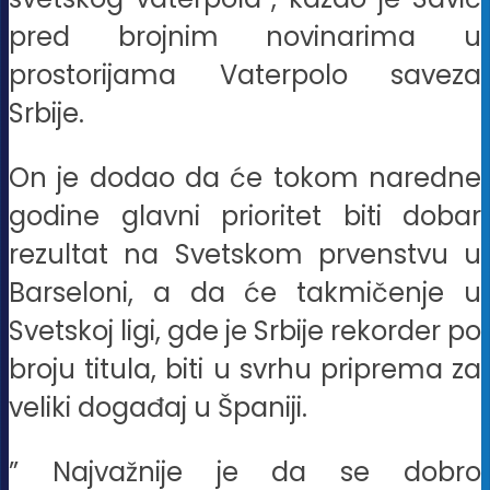
pred brojnim novinarima u
prostorijama Vaterpolo saveza
Srbije.
On je dodao da će tokom naredne
godine glavni prioritet biti dobar
rezultat na Svetskom prvenstvu u
Barseloni, a da će takmičenje u
Svetskoj ligi, gde je Srbije rekorder po
broju titula, biti u svrhu priprema za
veliki događaj u Španiji.
” Najvažnije je da se dobro