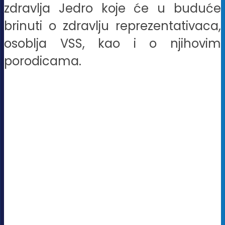
zdravlja Jedro koje će u buduće
brinuti o zdravlju reprezentativaca,
osoblja VSS, kao i o njihovim
porodicama.