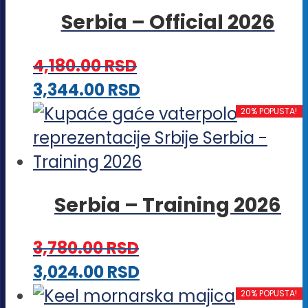
Serbia – Official 2026
4,180.00
RSD
Ovaj
3,344.00
RSD
proizvod
20% POPUSTA!
ima
više
varijanti.
Serbia – Training 2026
Opcije
mogu
3,780.00
RSD
biti
Ovaj
3,024.00
RSD
izabrane
proizvod
20% POPUSTA!
na