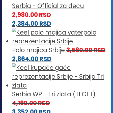
Serbia - Official za decu
2,980.00
RSD
2,384.00
RSD
Polo majica Srbije
3,580.00
RSD
2,864.00
RSD
Serbia WP - Tri zlata (TEGET)
4,190.00
RSD
3,352.00
RSD