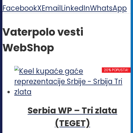
Facebook
X
Email
LinkedIn
WhatsApp
Vaterpolo vesti
WebShop
20% POPUSTA!
Serbia WP – Tri zlata
(TEGET)