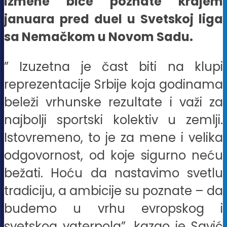
izmene biće poznate krajem
januara pred duel u Svetskoj liga
sa Nemačkom u Novom Sadu.
” Izuzetna je čast biti na klupi
reprezentacije Srbije koja godinama
beleži vrhunske rezultate i važi za
najbolji sportski kolektiv u zemlji.
Istovremeno, to je za mene i velika
odgovornost, od koje sigurno neću
bežati. Hoću da nastavimo svetlu
tradiciju, a ambicije su poznate – da
budemo u vrhu evropskog i
svetskog vaterpola”, kazao je Savić