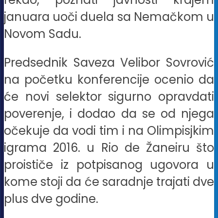
januara uoči duela sa Nemačkom u
Novom Sadu.
Predsednik Saveza Velibor Sovrović
na početku konferencije ocenio da
će novi selektor sigurno opravdati
poverenje, i dodao da se od njega
očekuje da vodi tim i na Olimpisjkim
igrama 2016. u Rio de Žaneiru što
proističe iz potpisanog ugovora u
kome stoji da će saradnje trajati dve
plus dve godine.