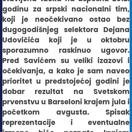
godinu za srpski nacionalni tim,
koji je neočekivano ostao bez
dugogodišnjeg selektora Dejana
Udovičića koji je u oktobru
sporazumno raskinuo ugovor.
Pred Savićem su veliki izazovi i
očekivanja, a kako je sam naveo
prioritet u predstojećoj godini je
dobar rezultat na Svetskom
prvenstvu u Barseloni krajem jula i
početkom avgusta. Spisak
reprezentacije i eventualne