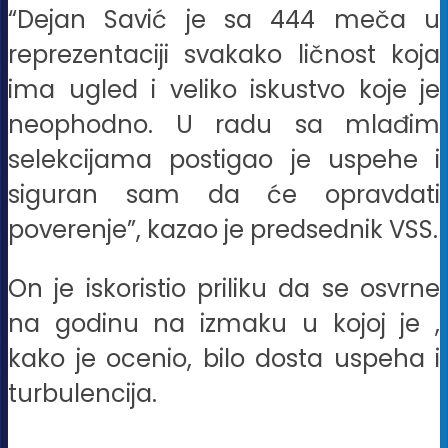
“Dejan Savić je sa 444 meča u
reprezentaciji svakako ličnost koja
ima ugled i veliko iskustvo koje je
neophodno. U radu sa mlađim
selekcijama postigao je uspehe i
siguran sam da će opravdati
poverenje”, kazao je predsednik VSS.
On je iskoristio priliku da se osvrne
na godinu na izmaku u kojoj je ,
kako je ocenio, bilo dosta uspeha i
turbulencija.