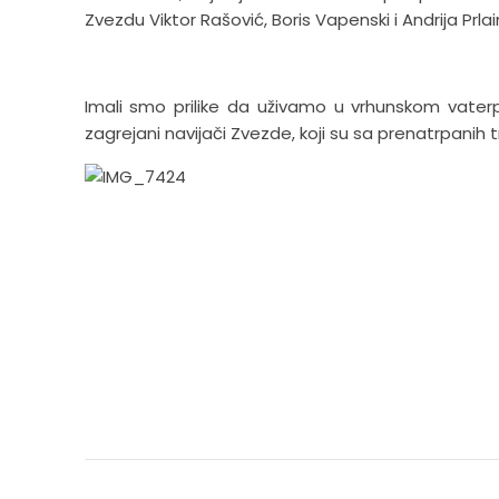
Zvezdu Viktor Rašović, Boris Vapenski i Andrija Prla
Imali smo prilike da uživamo u vrhunskom vaterpo
zagrejani navijači Zvezde, koji su sa prenatrpanih 