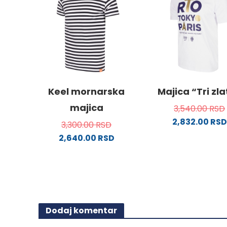
više
na
varijanti.
stranici
Opcije
proizvo
mogu
biti
izabrane
na
stranici
Keel mornarska
Majica “Tri zl
proizvoda.
majica
3,540.00
RSD
2,832.00
RSD
3,300.00
RSD
Ovaj
2,640.00
RSD
proizv
Ovaj
ima
proizvod
više
ima
varijanti
više
Opcije
varijanti.
mogu
Dodaj komentar
Opcije
biti
mogu