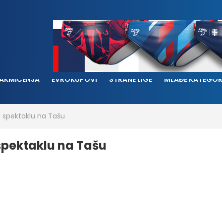
AKMIČENJA
EVROKUPOVI
STRANE LIGE
MLAĐE KATEGOR
 spektaklu na Tašu
spektaklu na Tašu