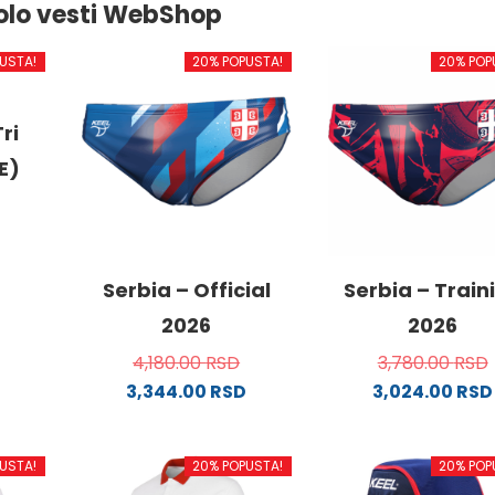
olo vesti WebShop
USTA!
20% POPUSTA!
20% POP
ri
E)
od
Serbia – Official
Serbia – Train
2026
2026
4,180.00
RSD
3,780.00
RSD
.
3,344.00
RSD
3,024.00
RSD
Ovaj
Ovaj
proizvod
proizvo
USTA!
20% POPUSTA!
20% POP
ima
ima
ne