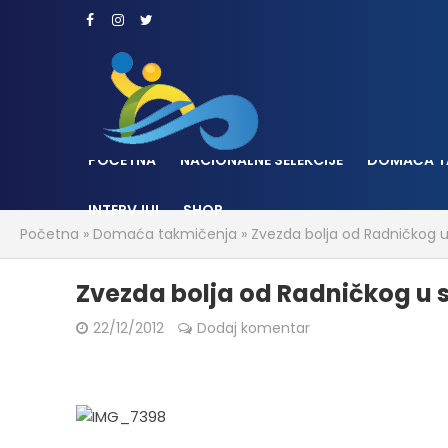
POČETNA
NACIONALNE SELEKCIJE
DOMAĆA T
INTERVJUI
SHOP
Početna
»
Domaća takmičenja
»
Zvezda bolja od Radničkog u
Zvezda bolja od Radničkog u 
22/12/2012
Dodaj komentar