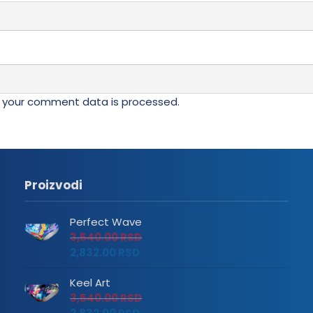
ne
izabrane
na
stranici
da.
proizvoda.
 your comment data is processed.
Proizvodi
Perfect Wave
3,540.00
RSD
2,832.00
RSD
Keel Art
3,540.00
RSD