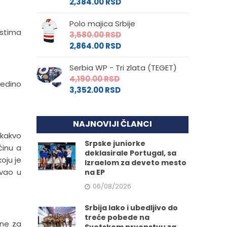
2,384.00
RSD
Polo majica Srbije
istima
3,580.00
RSD
2,864.00
RSD
Serbia WP - Tri zlata (TEGET)
4,190.00
RSD
jedino
3,352.00
RSD
NAJNOVIJI ČLANCI
 kakvo
Srpske juniorke
ćinu a
deklasirale Portugal, sa
oju je
Izraelom za deveto mesto
ivao u
na EP
06/08/2026
Srbija lako i ubedljivo do
treće pobede na
ane za