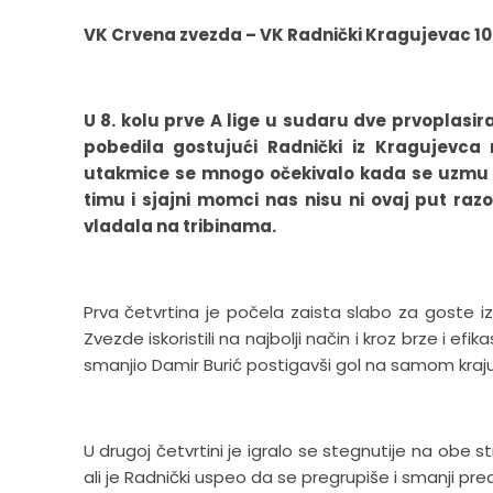
VK Crvena zvezda – VK Radnički Kragujevac 10-8
U 8. kolu prve A lige u sudaru dve prvoplasi
pobedila gostujući Radnički iz Kragujevca 
utakmice se mnogo očekivalo kada se uzmu u
timu i sjajni momci nas nisu ni ovaj put raz
vladala na tribinama.
Prva četvrtina je počela zaista slabo za goste iz
Zvezde iskoristili na najbolji način i kroz brze i e
smanjio Damir Burić postigavši gol na samom kraju
U drugoj četvrtini je igralo se stegnutije na obe 
ali je Radnički uspeo da se pregrupiše i smanji pr