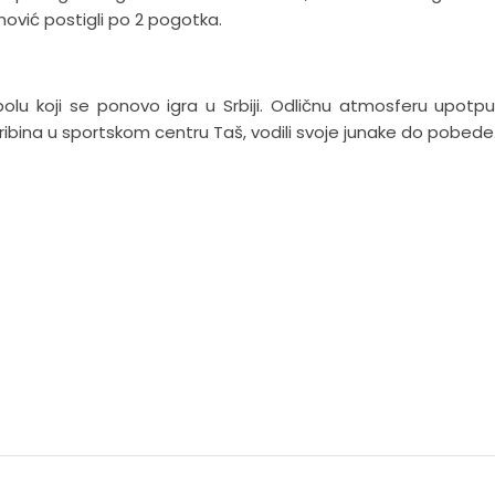
inović postigli po 2 pogotka.
lu koji se ponovo igra u Srbiji. Odličnu atmosferu upotpun
tribina u sportskom centru Taš, vodili svoje junake do pobede