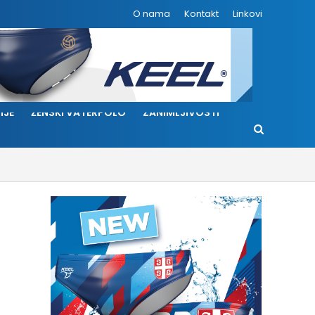
O nama
Kontakt
Linkovi
IJE
ŽENSKI VATERPOLO
ZANIMLJIVOSTI