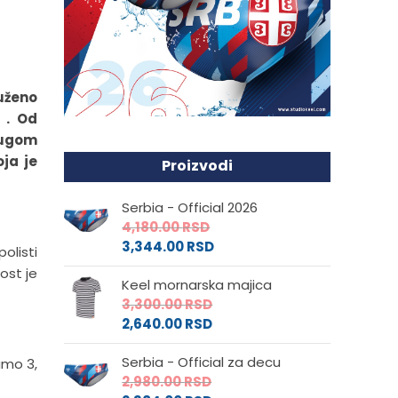
luženo
 . Od
rugom
ja je
Proizvodi
Serbia - Official 2026
4,180.00
RSD
3,344.00
RSD
olisti
ost je
Keel mornarska majica
3,300.00
RSD
2,640.00
RSD
Serbia - Official za decu
amo 3,
2,980.00
RSD