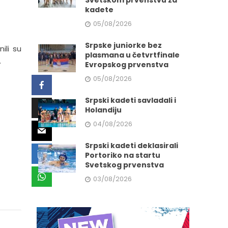
Svetskom prvenstvu za
kadete
05/08/2026
Srpske juniorke bez
ili su
plasmana u četvrtfinale
.
Evropskog prvenstva
05/08/2026
Srpski kadeti savladali i
Holandiju
04/08/2026
Srpski kadeti deklasirali
Portoriko na startu
Svetskog prvenstva
03/08/2026