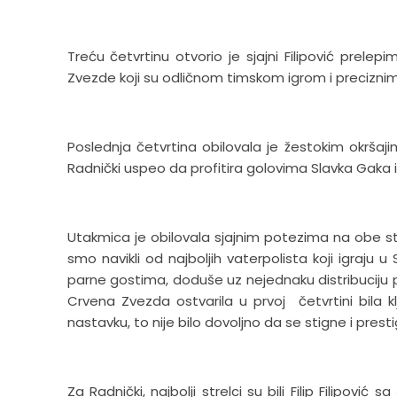
Treću četvrtinu otvorio je sjajni Filipović prele
Zvezde koji su odličnom timskom igrom i precizni
Poslednja četvrtina obilovala je žestokim okršaji
Radnički uspeo da profitira golovima Slavka Gaka i 
Utakmica je obilovala sjajnim potezima na obe s
smo navikli od najboljih vaterpolista koji igraju 
parne gostima, doduše uz nejednaku distribuciju p
Crvena Zvezda ostvarila u prvoj četvrtini bila k
nastavku, to nije bilo dovoljno da se stigne i prest
Za Radnički, najbolji strelci su bili Filip Filipov