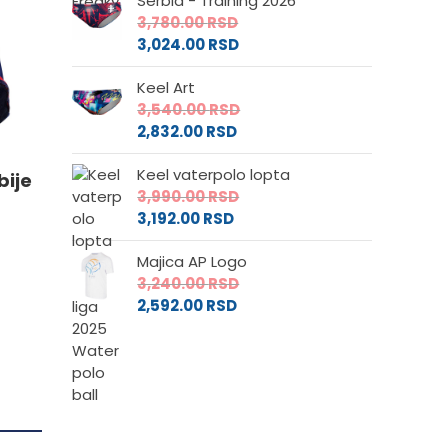
Serbia - Training 2026
3,780.00
RSD
.
3,024.00
RSD
Keel Art
3,540.00
RSD
e
2,832.00
RSD
Keel vaterpolo lopta
bije
da.
3,990.00
RSD
3,192.00
RSD
Majica AP Logo
3,240.00
RSD
2,592.00
RSD