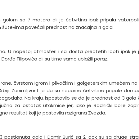
pim golom sa 7 metara ali je četvrtina ipak pripala vaterpol
m šutevima povećali prednost na značajna 4 gola.
ma. U napetoj atmosferi i sa dosta preotetih lopti ipak je 
Đorđa Filipovića ali su time samo ublažili poraz.
trane, čvrstom igrom i plivačkim i golgeterskim umećem na
u Srbiji. Zanimljivost je da su neparne četvrtine pripale doma
ogodaka. Na kraju, ispostavilo se da je prednost od 3 gola k
ljučna za ostatak utakmice jer, iako je Radnički bolje zapl
igne rezultat koji je postavila razigrana Zvezda.
ić sa 3 postignuta gola i Damir Burić sa 2, dok su sa druge str