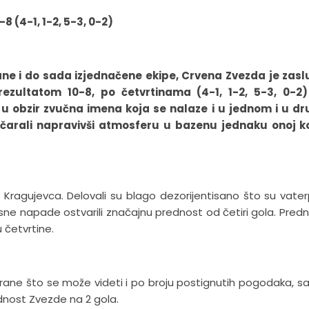
 (4-1, 1-2, 5-3, 0-2)
rane i do sada izjednačene ekipe, Crvena Zvezda je zas
rezultatom 10-8, po četvrtinama (4-1, 1-2, 5-3, 0-2)
 obzir zvučna imena koja se nalaze i u jednom i u d
očarali napravivši atmosferu u bazenu jednaku onoj ko
 Kragujevca. Delovali su blago dezorijentisano što su vaterp
fikasne napade ostvarili značajnu prednost od četiri gola. Predn
 četvrtine.
strane što se može videti i po broju postignutih pogodaka, s
ednost Zvezde na 2 gola.