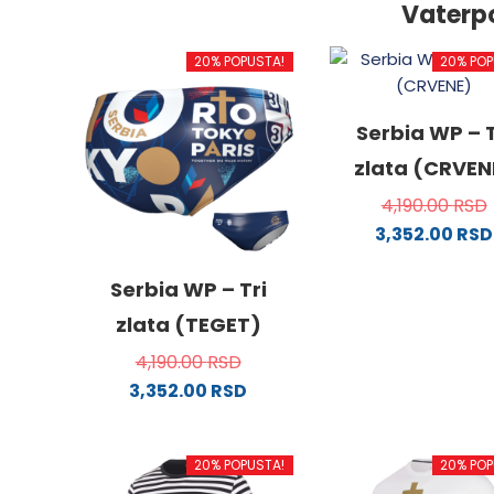
Vaterp
20% POPUSTA!
20% POP
Serbia WP – T
zlata (CRVEN
4,190.00
RSD
3,352.00
RSD
Ovaj
proizv
Serbia WP – Tri
ima
zlata (TEGET)
više
4,190.00
RSD
varijanti
3,352.00
RSD
Opcije
Ovaj
mogu
proizvod
biti
20% POPUSTA!
20% POP
ima
izabra