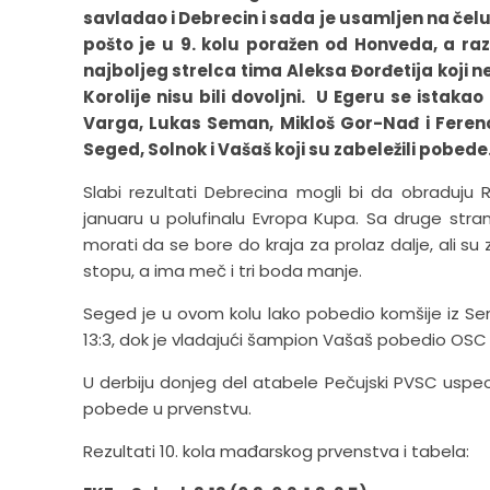
savladao i Debrecin i sada je usamljen na čelu 
pošto je u 9. kolu poražen od Honveda, a razl
najboljeg strelca tima Aleksa Đorđetija koji n
Korolije nisu bili dovoljni. U Egeru se istakao
Varga, Lukas Seman, Mikloš Gor-Nađ i Ferenc
Seged, Solnok i Vašaš koji su zabeležili pobede
Slabi rezultati Debrecina mogli bi da obraduju
januaru u polufinalu Evropa Kupa. Sa druge stran
morati da se bore do kraja za prolaz dalje, ali s
stopu, a ima meč i tri boda manje.
Seged je u ovom kolu lako pobedio komšije iz Sent
13:3, dok je vladajući šampion Vašaš pobedio OSC s
U derbiju donjeg del atabele Pečujski PVSC uspe
pobede u prvenstvu.
Rezultati 10. kola mađarskog prvenstva i tabela: