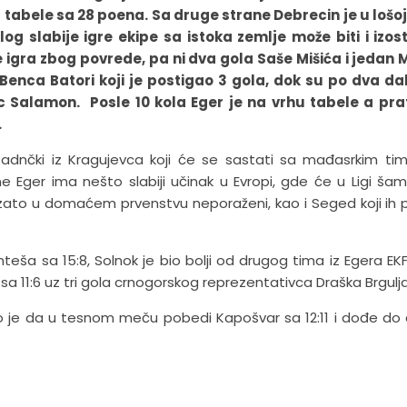
tabele sa 28 poena. Sa druge strane Debrecin je u lošoj 
og slabije igre ekipe sa istoka zemlje može biti i izo
e igra zbog povrede, pa ni dva gola Saše Mišića i jedan 
 Benca Batori koji je postigao 3 gola, dok su po dva dal
 Salamon. Posle 10 kola Eger je na vrhu tabele a pra
.
 Radnčki iz Kragujevca koji će se sastati sa mađasrkim t
e Eger ima nešto slabiji učinak u Evropi, gde će u Ligi ša
u zato u domaćem prvenstvu neporaženi, kao i Seged koji ih p
eša sa 15:8, Solnok je bio bolji od drugog tima iz Egera EK
a 11:6 uz tri gola crnogorskog reprezentativca Draška Brgulj
o je da u tesnom meču pobedi Kapošvar sa 12:11 i dođe do