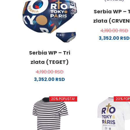
Serbia WP – T
zlata (CRVEN
4,190.00
RSD
3,352.00
RSD
Ovaj
proizv
Serbia WP – Tri
ima
zlata (TEGET)
više
4,190.00
RSD
varijanti
3,352.00
RSD
Opcije
Ovaj
mogu
proizvod
biti
20% POPUSTA!
20% POP
ima
izabra
više
na
varijanti.
stranici
Opcije
proizvo
mogu