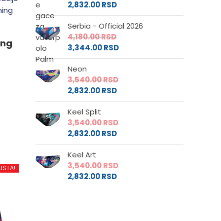
2,832.00
RSD
Serbia - Official 2026
4,180.00
RSD
ing
3,344.00
RSD
Neon
3,540.00
RSD
2,832.00
RSD
Keel Split
d
3,540.00
RSD
2,832.00
RSD
.
Keel Art
3,540.00
RSD
USTA!
2,832.00
RSD
e