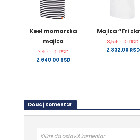
biti
izabrane
na
stranici
Keel mornarska
Majica “Tri zl
proizvoda.
majica
3,540.00
RSD
2,832.00
RSD
3,300.00
RSD
Ovaj
2,640.00
RSD
proizv
Ovaj
ima
proizvod
više
ima
varijanti
više
Opcije
varijanti.
mogu
Dodaj komentar
Opcije
biti
mogu
izabra
biti
na
izabrane
stranici
na
Klikni da ostaviš komentar
proizvo