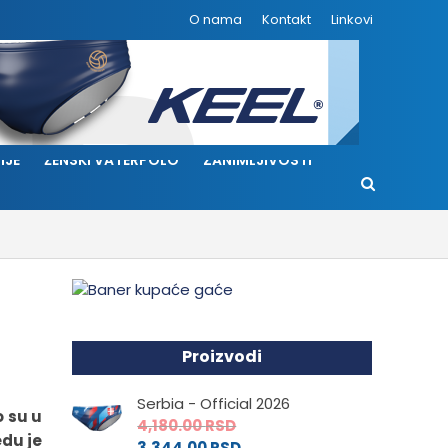
O nama
Kontakt
Linkovi
IJE
ŽENSKI VATERPOLO
ZANIMLJIVOSTI
Proizvodi
Serbia - Official 2026
o su u
4,180.00
RSD
edu je
3,344.00
RSD