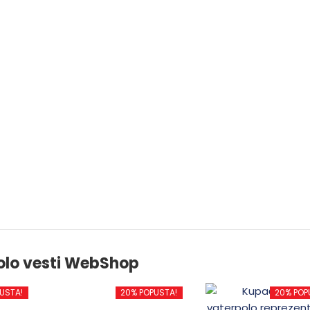
olo vesti WebShop
USTA!
20% POPUSTA!
20% POP