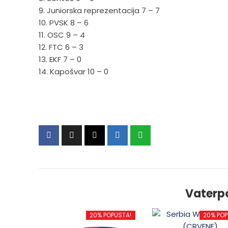
9. Juniorska reprezentacija 7 – 7
10. PVSK 8 – 6
11. OSC 9 – 4
12. FTC 6 – 3
13. EKF 7 – 0
14. Kapošvar 10 – 0
Vaterp
20% POPUSTA!
20% POP