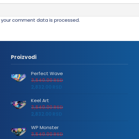
 your comment data is processed.
Proizvodi
Perfect Wave
3,540.00
RSD
2,832.00
RSD
Keel Art
3,540.00
RSD
2,832.00
RSD
WP Monster
3,540.00
RSD