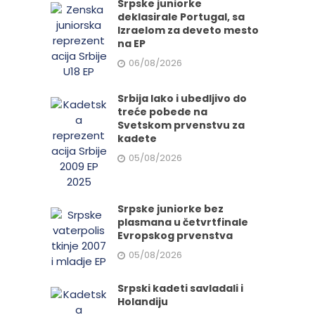
Srpske juniorke
deklasirale Portugal, sa
Izraelom za deveto mesto
na EP
06/08/2026
Srbija lako i ubedljivo do
treće pobede na
Svetskom prvenstvu za
kadete
05/08/2026
Srpske juniorke bez
plasmana u četvrtfinale
Evropskog prvenstva
05/08/2026
Srpski kadeti savladali i
Holandiju