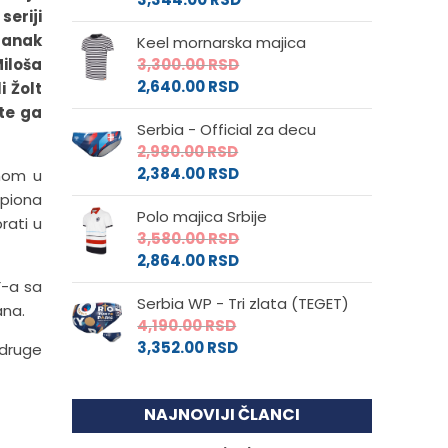
seriji
stanak
Keel mornarska majica
Miloša
3,300.00
RSD
2,640.00
RSD
i Žolt
te ga
Serbia - Official za decu
2,980.00
RSD
2,384.00
RSD
imom u
mpiona
Polo majica Srbije
rati u
3,580.00
RSD
2,864.00
RSD
F-a sa
Serbia WP - Tri zlata (TEGET)
ana.
4,190.00
RSD
3,352.00
RSD
 druge
NAJNOVIJI ČLANCI