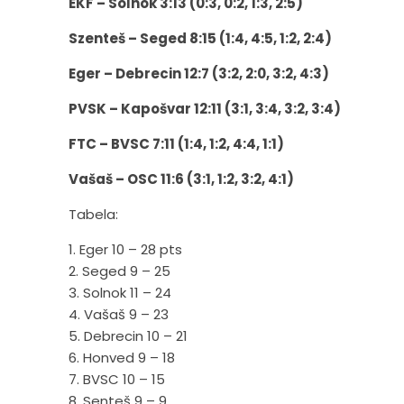
EKF – Solnok 3:13 (0:3, 0:2, 1:3, 2:5)
Szenteš – Seged 8:15 (1:4, 4:5, 1:2, 2:4)
Eger – Debrecin 12:7 (3:2, 2:0, 3:2, 4:3)
PVSK – Kapošvar 12:11 (3:1, 3:4, 3:2, 3:4)
FTC – BVSC 7:11 (1:4, 1:2, 4:4, 1:1)
Vašaš – OSC 11:6 (3:1, 1:2, 3:2, 4:1)
Tabela:
1. Eger 10 – 28 pts
2. Seged 9 – 25
3. Solnok 11 – 24
4. Vašaš 9 – 23
5. Debrecin 10 – 21
6. Honved 9 – 18
7. BVSC 10 – 15
8. Senteš 9 – 9