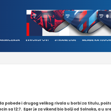
AKMIČENJA
EVROKUPOVI
STRANE LIGE
MLAĐE KATEGOR
a pobede i drugog velikog rivala u borbi za titulu, pošt
in sa 12:7. Eger je za vikend bio bolji od Solnoka, a u sr