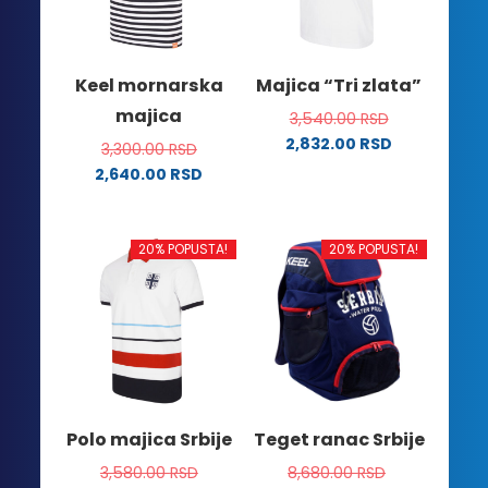
biti
biti
izabrane
izabrane
na
na
Keel mornarska
Majica “Tri zlata”
stranici
stranici
majica
3,540.00
RSD
proizvoda.
proizvoda.
2,832.00
RSD
3,300.00
RSD
Ovaj
2,640.00
RSD
proizvod
Ovaj
ima
proizvod
više
ima
20% POPUSTA!
20% POPUSTA!
varijanti.
više
Opcije
varijanti.
mogu
Opcije
biti
mogu
izabrane
biti
na
izabrane
stranici
na
Polo majica Srbije
Teget ranac Srbije
proizvoda.
stranici
3,580.00
RSD
8,680.00
RSD
proizvoda.