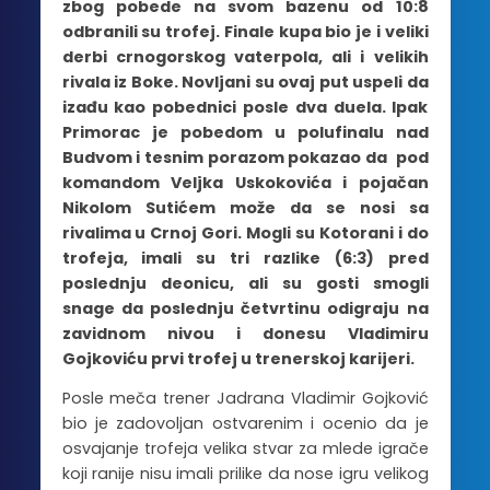
zbog pobede na svom bazenu od 10:8
odbranili su trofej. Finale kupa bio je i veliki
derbi crnogorskog vaterpola, ali i velikih
rivala iz Boke. Novljani su ovaj put uspeli da
izađu kao pobednici posle dva duela. Ipak
Primorac je pobedom u polufinalu nad
Budvom i tesnim porazom pokazao da pod
komandom Veljka Uskokovića i pojačan
Nikolom Sutićem može da se nosi sa
rivalima u Crnoj Gori. Mogli su Kotorani i do
trofeja, imali su tri razlike (6:3) pred
poslednju deonicu, ali su gosti smogli
snage da poslednju četvrtinu odigraju na
zavidnom nivou i donesu Vladimiru
Gojkoviću prvi trofej u trenerskoj karijeri.
Posle meča trener Jadrana Vladimir Gojković
bio je zadovoljan ostvarenim i ocenio da je
osvajanje trofeja velika stvar za mlede igrače
koji ranije nisu imali prilike da nose igru velikog