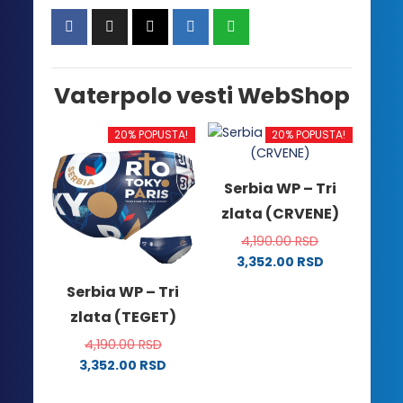
Vaterpolo vesti WebShop
20% POPUSTA!
20% POPUSTA!
Serbia WP – Tri
zlata (CRVENE)
4,190.00
RSD
3,352.00
RSD
Ovaj
Serbia WP – Tri
proizvod
zlata (TEGET)
ima
više
4,190.00
RSD
varijanti.
3,352.00
RSD
Ovaj
Opcije