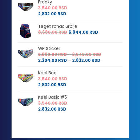
Freaky
3,540.00
RSD
2,832.00
RSD
Teget ranac Srbije
8,680.00
RSD
6,944.00
RSD
WP Sticker
Raspon
2,880.00
RSD
–
3,540.00
RSD
Raspon
cena:
2,304.00
RSD
–
2,832.00
RSD
cena:
od
od
2,880.00 RSD
Keel Box
2,304.00 RSD
do
3,540.00
RSD
do
3,540.00 RSD
2,832.00
RSD
2,832.00 RSD
Keel Basic #5
3,540.00
RSD
2,832.00
RSD