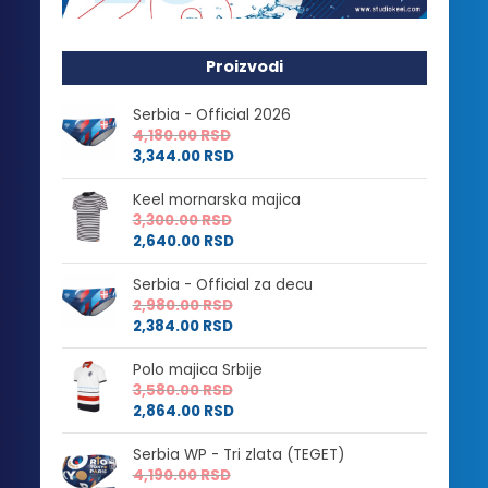
Proizvodi
Serbia - Official 2026
4,180.00
RSD
3,344.00
RSD
Keel mornarska majica
3,300.00
RSD
2,640.00
RSD
Serbia - Official za decu
2,980.00
RSD
2,384.00
RSD
Polo majica Srbije
3,580.00
RSD
2,864.00
RSD
Serbia WP - Tri zlata (TEGET)
4,190.00
RSD