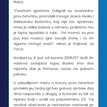
kluba.
“Čestitam igračima. Odigrali su izvanredno
prvu četvrtinu, promašili mnogo zicera. Hvala i
Aleksandru Radoviću, koji nije bio spreman,
imao je velike bolove u ramenu, praktično mu
je lopta ispadala iz ruke… Ovi momci su prvi
put kao nosioci igre osvojili trofej i to im
sigurno mnogo znači”, rekao je Gojković za
TVCG.
Novljani su 4. put od sezone 2006/07 došli do
naslova osvajača kupa, Budva ima dva
trijumfa dok je Primorac ostao na jednom
peharu.
U uzbudljivom meču u Kotoru prva četvrtina
protekla jeu tvrdoj igri bez golova, da bise dva
tima raspucala u drugoj, a Kotorani su bili za
nijansu bolji i vodili na poluvremenu 3:2. Taj
rezultat obećavao je neizvestan nastavak jer