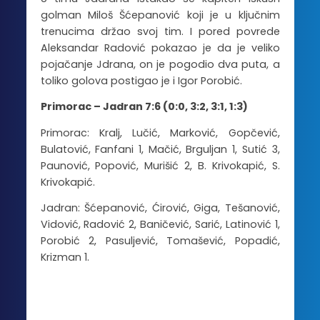
golman Miloš Šćepanović koji je u ključnim
trenucima držao svoj tim. I pored povrede
Aleksandar Radović pokazao je da je veliko
pojačanje Jdrana, on je pogodio dva puta, a
toliko golova postigao je i Igor Porobić.
Primorac – Jadran 7:6 (0:0, 3:2, 3:1, 1:3)
Primorac: Kralj, Lučić, Marković, Gopčević,
Bulatović, Fanfani 1, Mačić, Brguljan 1, Sutić 3,
Paunović, Popović, Murišić 2, B. Krivokapić, S.
Krivokapić.
Jadran: Šćepanović, Ćirović, Giga, Tešanović,
Vidović, Radović 2, Baničević, Sarić, Latinović 1,
Porobić 2, Pasuljević, Tomašević, Popadić,
Krizman 1.