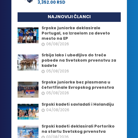
3,352.00
RSD
NAJNOVIJI ČLANCI
Srpske juniorke deklasirale
Portugal, sa Izraelom za deveto
mesto na EP
06/08/2026
Srbija lako i ubedljivo do treće
pobede na Svetskom prvenstvu za
kadete
05/08/2026
Srpske juniorke bez plasmana u
četvrtfinale Evropskog prvenstva
05/08/2026
Srpski kadeti savladali i Holandiju
04/08/2026
Srpski kadeti deklasirali Portoriko
na startu Svetskog prvenstva
03/08/2026