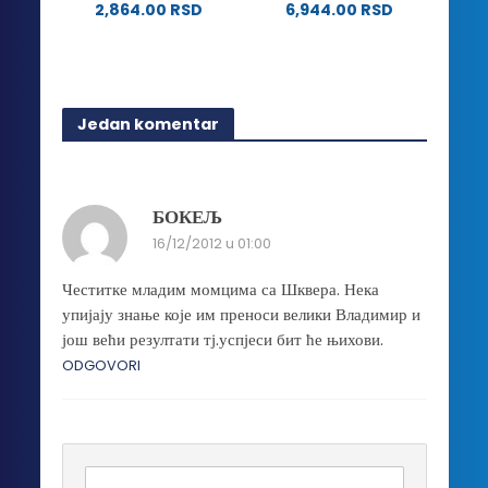
2,864.00
RSD
6,944.00
RSD
Ovaj
proizvod
ima
više
Jedan komentar
varijanti.
Opcije
mogu
biti
БОКЕЉ
izabrane
16/12/2012 u 01:00
na
stranici
Честитке младим момцима са Шквера. Нека
proizvoda.
упијају знање које им преноси велики Владимир и
још већи резултати тј.успјеси бит ће њихови.
ODGOVORI