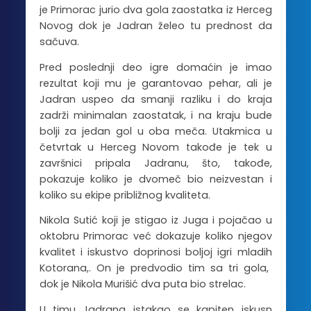
je Primorac jurio dva gola zaostatka iz Herceg
Novog dok je Jadran želeo tu prednost da
sačuva.
Pred poslednji deo igre domaćin je imao
rezultat koji mu je garantovao pehar, ali je
Jadran uspeo da smanji razliku i do kraja
zadrži minimalan zaostatak, i na kraju bude
bolji za jedan gol u oba meča. Utakmica u
četvrtak u Herceg Novom takođe je tek u
završnici pripala Jadranu, što, takođe,
pokazuje koliko je dvomeč bio neizvestan i
koliko su ekipe približnog kvaliteta.
Nikola Sutić koji je stigao iz Juga i pojačao u
oktobru Primorac već dokazuje koliko njegov
kvalitet i iskustvo doprinosi boljoj igri mladih
Kotorana,. On je predvodio tim sa tri gola,
dok je Nikola Murišić dva puta bio strelac.
U timu Jadrana istakao se kapiten iskusn