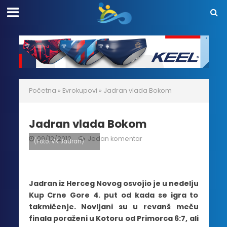
Početna
»
Evrokupovi
»
Jadran vlada Bokom
Jadran vlada Bokom
09/12/2012
Jedan komentar
(Foto: VK Jadran)
Jadran iz Herceg Novog osvojio je u nedelju
Kup Crne Gore 4. put od kada se igra to
takmičenje. Novljani su u revanš meču
finala poraženi u Kotoru od Primorca 6:7, ali