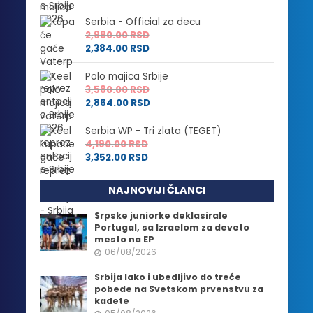
Serbia - Official za decu
2,980.00
RSD
2,384.00
RSD
Polo majica Srbije
3,580.00
RSD
2,864.00
RSD
Serbia WP - Tri zlata (TEGET)
4,190.00
RSD
3,352.00
RSD
NAJNOVIJI ČLANCI
Srpske juniorke deklasirale
Portugal, sa Izraelom za deveto
mesto na EP
06/08/2026
Srbija lako i ubedljivo do treće
pobede na Svetskom prvenstvu za
kadete