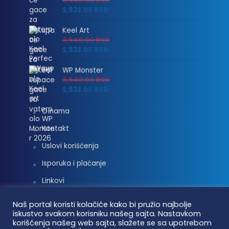
3,540.00
RSD
2,832.00
RSD
Keel Art
3,540.00
RSD
2,832.00
RSD
WP Monster
3,540.00
RSD
2,832.00
RSD
O nama
Kontakt
Uslovi korišćenja
Isporuka i plaćanje
Linkovi
Moj nalog
Naš portal koristi kolačiće kako bi pružio najbolje
iskustvo svakom korisniku našeg sajta. Nastavkom
korišćenja našeg web sajta, slažete se sa upotrebom