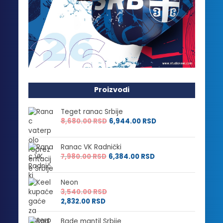
Proizvodi
Teget ranac Srbije
8,680.00
RSD
6,944.00
RSD
Ranac VK Radnički
7,980.00
RSD
6,384.00
RSD
Neon
3,540.00
RSD
2,832.00
RSD
Bade mantil Srbije