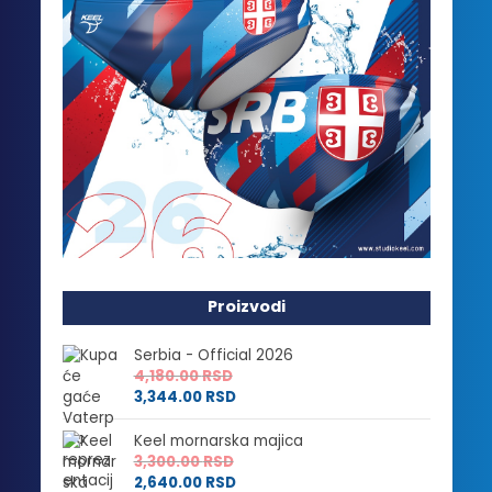
Proizvodi
Serbia - Official 2026
4,180.00
RSD
3,344.00
RSD
Keel mornarska majica
3,300.00
RSD
2,640.00
RSD