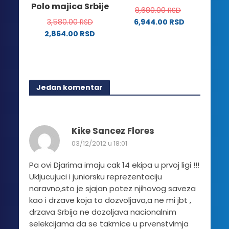
Polo majica Srbije
biti
8,680.00
RSD
mogu
izabrane
3,580.00
RSD
6,944.00
RSD
biti
na
2,864.00
RSD
izabrane
stranici
Ovaj
na
proizvoda.
proizvod
stranici
ima
proizvoda.
više
Jedan komentar
varijanti.
Opcije
mogu
biti
Kike Sancez Flores
izabrane
03/12/2012 u 18:01
na
stranici
Pa ovi Djarima imaju cak 14 ekipa u prvoj ligi !!!
proizvoda.
Ukljucujuci i juniorsku reprezentaciju
naravno,sto je sjajan potez njihovog saveza
kao i drzave koja to dozvoljava,a ne mi jbt ,
drzava Srbija ne dozoljava nacionalnim
selekcijama da se takmice u prvenstvimja