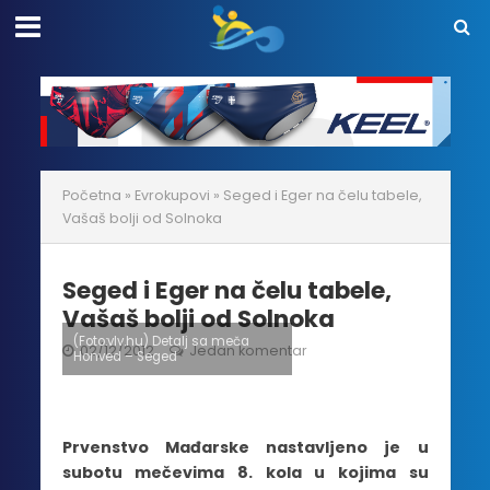
Početna
»
Evrokupovi
»
Seged i Eger na čelu tabele,
Vašaš bolji od Solnoka
Seged i Eger na čelu tabele,
Vašaš bolji od Solnoka
(Foto:vlv.hu) Detalj sa meča
02/12/2012
Jedan komentar
Honved – Seged
Prvenstvo Mađarske nastavljeno je u
subotu mečevima 8. kola u kojima su