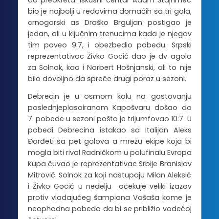
bio je najbolji u redovima domaćih sa tri gola,
crnogorski as Draško Brguljan postigao je
jedan, ali u ključnim trenucima kada je njegov
tim poveo 9:7, i obezbedio pobedu. Srpski
reprezentativac Živko Gocić dao je dv agola
za Solnok, kao i Norbert Hošnjanski, ali to nije
bilo dovoljno da spreče drugi poraz u sezoni.
Debrecin je u osmom kolu na gostovanju
poslednjeplasoiranom Kapošvaru došao do
7. pobede u sezoni pošto je trijumfovao 10:7. U
pobedi Debrecina istakao sa Italijan Aleks
Đorđeti sa pet golova a mrežu ekipe koja bi
mogla biti rival Radničkom u polufinalu Evropa
Kupa čuvao je reprezentativac Srbije Branislav
Mitrović. Solnok za koji nastupaju Milan Aleksić
i Živko Gocić u nedelju očekuje veliki izazov
protiv vladajućeg šampiona Vašaša kome je
neophodna pobeda da bi se približio vodećoj