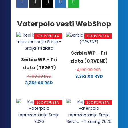
Vaterpolo vesti WebShop
20% POPUSTA!
20% POPUSTA!
Serbia WP – Tri
Serbia WP – Tri
zlata (CRVENE)
zlata (TEGET)
4,190.00
RSD
4,190.00
RSD
3,352.00
RSD
Ovaj
3,352.00
RSD
Ovaj
proizvod
proizvod
ima
ima
više
20% POPUSTA!
20% POPUSTA!
više
varijanti.
varijanti.
Opcije
Opcije
mogu