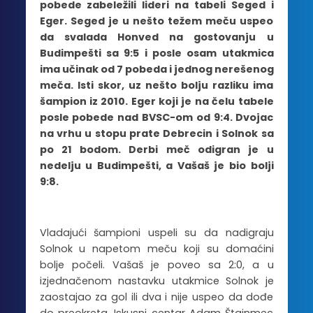
pobede zabeležili lideri na tabeli Seged i
Eger. Seged je u nešto težem meču uspeo
da svalada Honved na gostovanju u
Budimpešti sa 9:5 i posle osam utakmica
ima učinak od 7 pobeda i jednog nerešenog
meča. Isti skor, uz nešto bolju razliku ima
šampion iz 2010. Eger koji je na čelu tabele
posle pobede nad BVSC-om od 9:4. Dvojac
na vrhu u stopu prate Debrecin i Solnok sa
po 21 bodom. Derbi meč odigran je u
nedelju u Budimpešti, a Vašaš je bio bolji
9:8.
Vladajući šampioni uspeli su da nadigraju
Solnok u napetom meču koji su domaćini
bolje počeli. Vašaš je poveo sa 2:0, a u
izjednačenom nastavku utakmice Solnok je
zaostajao za gol ili dva i nije uspeo da dođe
do preokreta. Iskusni centar Adam Štajnmec