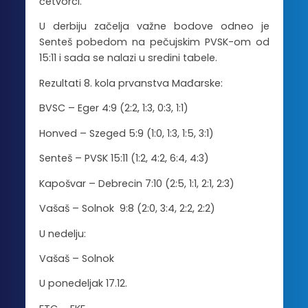
četvorci.
U derbiju začelja važne bodove odneo je
Senteš pobedom na pečujskim PVSK-om od
15:11 i sada se nalazi u sredini tabele.
Rezultati 8. kola prvanstva Mađarske:
BVSC – Eger 4:9 (2:2, 1:3, 0:3, 1:1)
Honved – Szeged 5:9 (1:0, 1:3, 1:5, 3:1)
Senteš – PVSK 15:11 (1:2, 4:2, 6:4, 4:3)
Kapošvar – Debrecin 7:10 (2:5, 1:1, 2:1, 2:3)
Vašaš – Solnok 9:8 (2:0, 3:4, 2:2, 2:2)
U nedelju:
Vašaš – Solnok
U ponedeljak 17.12.