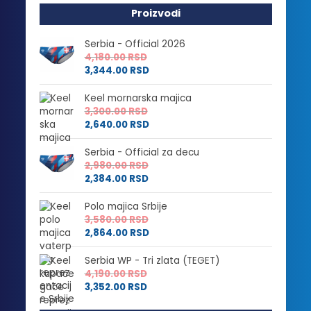
Proizvodi
Serbia - Official 2026
4,180.00
RSD
3,344.00
RSD
Keel mornarska majica
3,300.00
RSD
2,640.00
RSD
Serbia - Official za decu
2,980.00
RSD
2,384.00
RSD
Polo majica Srbije
3,580.00
RSD
2,864.00
RSD
Serbia WP - Tri zlata (TEGET)
4,190.00
RSD
3,352.00
RSD