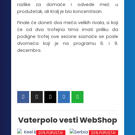
razlike za domaće i odvede meč u
produžetak, ali Kralj je bio koncentrisan.
Finale će doneti dva meča velikih rivala, a koji
će od dva trofejna tima imati priliku da
podigne trofej ove sezone saznaće se posle
dvomeča koji je na programu 6. i 9.
decembra.
Vaterpolo vesti WebShop
20% POPUSTA!
20% POPUSTA!