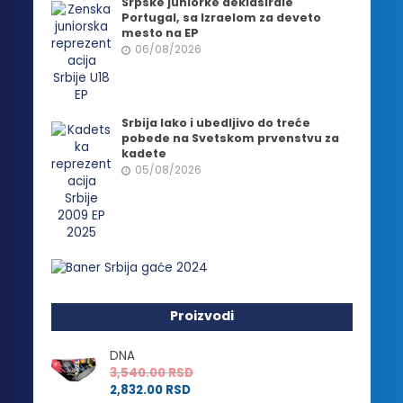
Srpske juniorke deklasirale
Portugal, sa Izraelom za deveto
mesto na EP
06/08/2026
Srbija lako i ubedljivo do treće
pobede na Svetskom prvenstvu za
kadete
05/08/2026
Proizvodi
DNA
3,540.00
RSD
2,832.00
RSD