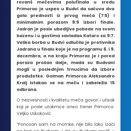
revanš mečevima polufinala u sredu
Primorac je uspeo u Budvi da sačuva dva
gola prednosti iz prvog meča (7:5) i
minimalnim porazom 8:9 izbori finale.
Jadran je posle ubedljive pobede na svom
bazenu i u gostima savladao Kataro sa 9:7.
Velika borba u Budvi odlučila je protivnika
Jadrana u finalu koje je na programu 6. i 9.
decembra, a na kraju Primorac je i pored
poraza prošao dalje, mada su Budvani
mogli u poslednjim trnucima da izbore
produžetke. Golman Primorca Aleksandro
Kralj istakao se na meču i zabeležio 15
odbrana.
O neizvesnosti i kvalitetu meča govori i utisak
koji je posle utakmice izneo trener Primorca
Veljko Uskoković.
“Ponosan sam na momke, nije bilo lako izaći
na kraj sa Budvom. I da su Budvani prošli u