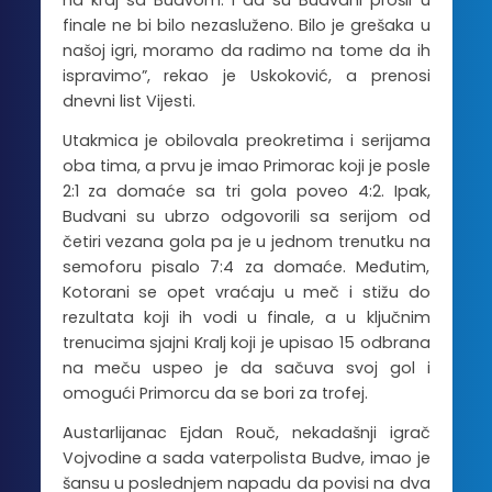
finale ne bi bilo nezasluženo. Bilo je grešaka u
našoj igri, moramo da radimo na tome da ih
ispravimo”, rekao je Uskoković, a prenosi
dnevni list Vijesti.
Utakmica je obilovala preokretima i serijama
oba tima, a prvu je imao Primorac koji je posle
2:1 za domaće sa tri gola poveo 4:2. Ipak,
Budvani su ubrzo odgovorili sa serijom od
četiri vezana gola pa je u jednom trenutku na
semoforu pisalo 7:4 za domaće. Međutim,
Kotorani se opet vraćaju u meč i stižu do
rezultata koji ih vodi u finale, a u ključnim
trenucima sjajni Kralj koji je upisao 15 odbrana
na meču uspeo je da sačuva svoj gol i
omogući Primorcu da se bori za trofej.
Austarlijanac Ejdan Rouč, nekadašnji igrač
Vojvodine a sada vaterpolista Budve, imao je
šansu u poslednjem napadu da povisi na dva