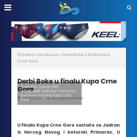
Početna
»
Evrokupovi
»
Derbi Boke u finalu Kupa
Crne Gore
Derbi Boke u finalu Kupa Crne
Gore
(Foto: PVK Jadran HN)
Vaterpolisti Jadrana i Primorca
boriće se za trofej Kupa Crne
29/11/2012
Dodaj komentar
Gore
U finalu Kupa Crne Gore sastaće se Jadran
iz Herceg Novog i kotorski Primorac. U