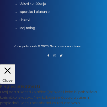
Uslovi korišćenja
Isporuka i plaćanje
Linkovi
Moj nalog
Vaterpolo vesti © 2026. Sva prava zadržana.
Close
Pregled privatnosti
Ovaj portal koristi kolačiće (cookies) kako bi poboljšala
korisničko iskustvo. Neki kolačići se čuvaju u vašem
pregledaču jer su neophodni za rad osnovnih