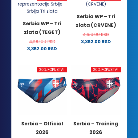
Serbia WP – Tri
Serbia WP – Tri
zlata (CRVENE)
zlata (TEGET)
4,190.00
RSD
4,190.00
RSD
3,352.00
RSD
Ovaj
3,352.00
RSD
Ovaj
proizvod
proizvod
ima
ima
više
20% POPUSTA!
20% POPUSTA!
više
varijanti.
varijanti.
Opcije
Opcije
mogu
mogu
biti
biti
izabrane
izabrane
na
na
stranici
Serbia – Official
Serbia – Training
stranici
proizvoda.
2026
2026
proizvoda.