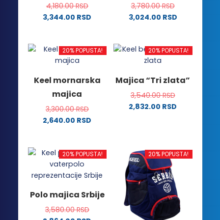
4,180.00
RSD
3,780.00
RSD
3,344.00
RSD
3,024.00
RSD
Ovaj
Ovaj
proizvod
proizvod
ima
ima
20% POPUSTA!
20% POPUSTA!
više
više
varijanti.
varijanti.
Keel mornarska
Majica “Tri zlata”
Opcije
Opcije
majica
3,540.00
RSD
mogu
mogu
2,832.00
RSD
biti
biti
3,300.00
RSD
Ovaj
izabrane
izabrane
2,640.00
RSD
proizvod
na
na
Ovaj
ima
stranici
stranici
proizvod
više
proizvoda.
proizvoda.
ima
20% POPUSTA!
20% POPUSTA!
varijanti.
više
Opcije
varijanti.
mogu
Opcije
Polo majica Srbije
biti
mogu
izabrane
3,580.00
RSD
biti
na