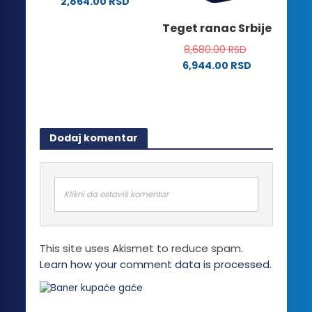
2,864.00
RSD
izabrane
stranici
Ovaj
na
Teget ranac Srbije
proizvoda.
proizvod
stranici
ima
8,680.00
RSD
proizvoda.
više
6,944.00
RSD
varijanti.
Opcije
mogu
biti
Dodaj komentar
izabrane
na
stranici
proizvoda.
Klikni da ostaviš komentar
This site uses Akismet to reduce spam.
Learn how your comment data is processed.