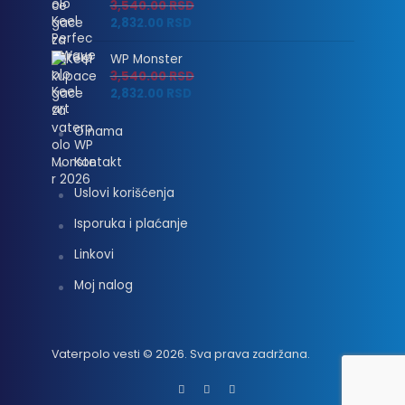
3,540.00
RSD
2,832.00
RSD
WP Monster
3,540.00
RSD
2,832.00
RSD
O nama
Kontakt
Uslovi korišćenja
Isporuka i plaćanje
Linkovi
Moj nalog
Vaterpolo vesti © 2026. Sva prava zadržana.