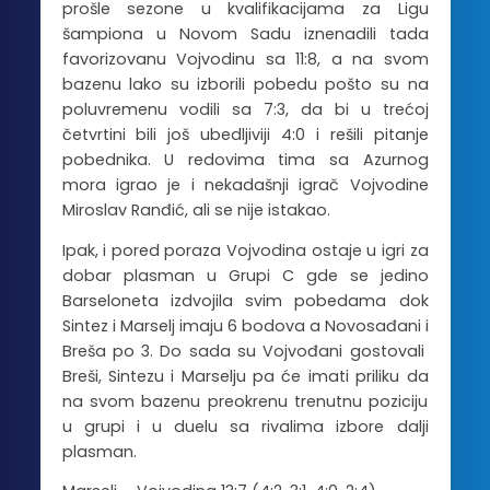
prošle sezone u kvalifikacijama za Ligu
šampiona u Novom Sadu iznenadili tada
favorizovanu Vojvodinu sa 11:8, a na svom
bazenu lako su izborili pobedu pošto su na
poluvremenu vodili sa 7:3, da bi u trećoj
četvrtini bili još ubedljiviji 4:0 i rešili pitanje
pobednika. U redovima tima sa Azurnog
mora igrao je i nekadašnji igrač Vojvodine
Miroslav Ranđić, ali se nije istakao.
Ipak, i pored poraza Vojvodina ostaje u igri za
dobar plasman u Grupi C gde se jedino
Barseloneta izdvojila svim pobedama dok
Sintez i Marselj imaju 6 bodova a Novosađani i
Breša po 3. Do sada su Vojvođani gostovali
Breši, Sintezu i Marselju pa će imati priliku da
na svom bazenu preokrenu trenutnu poziciju
u grupi i u duelu sa rivalima izbore dalji
plasman.