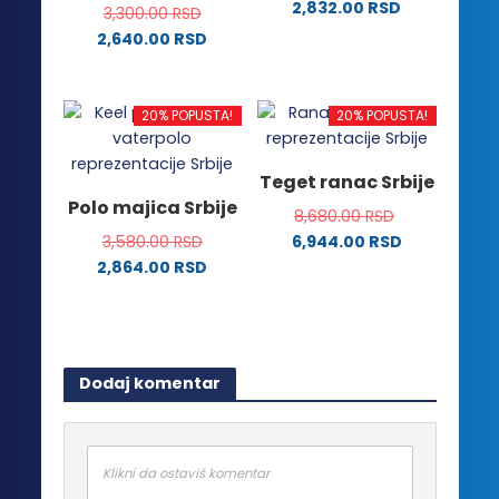
2,832.00
RSD
biti
biti
3,300.00
RSD
Ovaj
izabrane
izabrane
2,640.00
RSD
proizvod
na
na
Ovaj
ima
stranici
stranici
proizvod
više
proizvoda.
proizvoda.
ima
20% POPUSTA!
20% POPUSTA!
varijanti.
više
Opcije
varijanti.
Teget ranac Srbije
mogu
Opcije
Polo majica Srbije
biti
8,680.00
RSD
mogu
izabrane
3,580.00
RSD
6,944.00
RSD
biti
na
2,864.00
RSD
izabrane
stranici
Ovaj
na
proizvoda.
proizvod
stranici
ima
proizvoda.
više
Dodaj komentar
varijanti.
Opcije
mogu
biti
Klikni da ostaviš komentar
izabrane