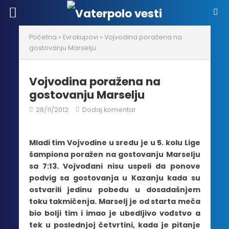
Početna
»
Evrokupovi
»
Vojvodina poražena na
gostovanju Marselju
Vojvodina poražena na
gostovanju Marselju
28/11/2012
Dodaj komentar
Mladi tim Vojvodine u sredu je u 5. kolu Lige
šampiona poražen na gostovanju Marselju
sa 7:13. Vojvođani nisu uspeli da ponove
podvig sa gostovanja u Kazanju kada su
ostvarili jedinu pobedu u dosadašnjem
toku takmičenja. Marselj je od starta meča
bio bolji tim i imao je ubedljivo vođstvo a
tek u poslednjoj četvrtini, kada je pitanje