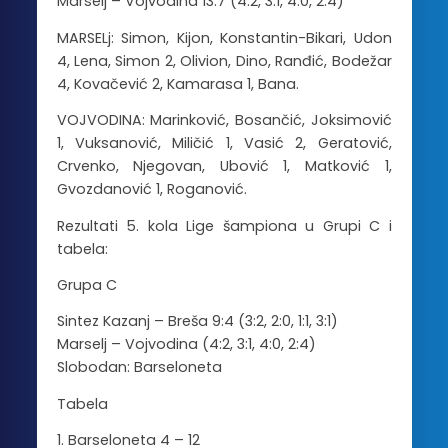
Marselj – Vojvodina 13:7 (4:2, 3:1, 4:0, 2:4)
MARSELj: Simon, Kijon, Konstantin-Bikari, Udon
4, Lena, Simon 2, Olivion, Dino, Ranđić, Bodežar
4, Kovačević 2, Kamarasa 1, Bana.
VOJVODINA: Marinković, Bosančić, Joksimović
1, Vuksanović, Miličić 1, Vasić 2, Geratović,
Crvenko, Njegovan, Ubović 1, Matković 1,
Gvozdanović 1, Roganović.
Rezultati 5. kola Lige šampiona u Grupi C i
tabela:
Grupa C
Sintez Kazanj – Breša 9:4 (3:2, 2:0, 1:1, 3:1)
Marselj – Vojvodina (4:2, 3:1, 4:0, 2:4)
Slobodan: Barseloneta
Tabela
1. Barseloneta 4 – 12