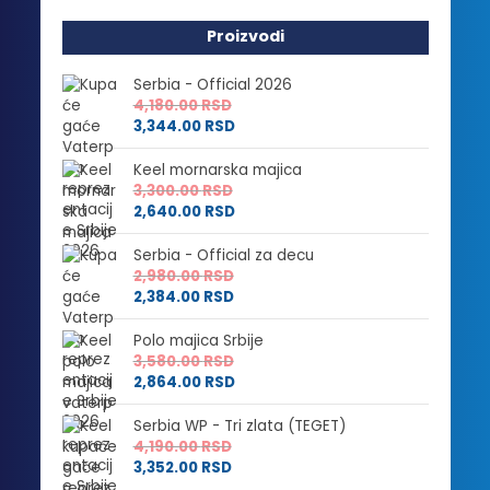
Proizvodi
Serbia - Official 2026
4,180.00
RSD
3,344.00
RSD
Keel mornarska majica
3,300.00
RSD
2,640.00
RSD
Serbia - Official za decu
2,980.00
RSD
2,384.00
RSD
Polo majica Srbije
3,580.00
RSD
2,864.00
RSD
Serbia WP - Tri zlata (TEGET)
4,190.00
RSD
3,352.00
RSD