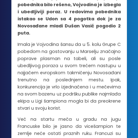
pobednika bilo rešeno, Vojvodina je izbegla
i ubedljiviji poraz. U redovima pobednika
istakao se Udon sa 4 pogotka dok je za
Novosađane mladi Dušan Vasić pogodio 2
puta.
Imala je Vojvodina šansu da u 5. kolu Grupe C
pobedom na gostovanju u Marselju značajno
poprave plasman na tabeli, ali su posle
ubedljivog poraza u svom trećem nastupu u
najjačem evropskom takmičenju Novosađani
trenutno na poslednjem mestu. Ipak,
konkurencija je vrlo izjednačena i u mečevima
na svom bazenu uz podršku publike najmlađa
ekipa u Ligi šampiona mogla bi da preokrene
stvari u svoju korist.
Već na startu meča u gradu na jugu
Francuske bilo je jasno da vicešampion te
zemlje neće ostati praznih ruku. Francuzi su