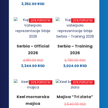
Ovaj
3,352.00
RSD
Ovaj
proizvod
proizvod
ima
ima
više
20% POPUSTA!
20% POPUSTA!
više
varijanti.
varijanti.
Opcije
Opcije
mogu
mogu
biti
Serbia – Official
Serbia – Training
biti
izabrane
2026
2026
izabrane
na
na
stranici
4,180.00
RSD
3,780.00
RSD
stranici
proizvoda.
3,344.00
RSD
3,024.00
RSD
proizvoda.
Ovaj
Ovaj
proizvod
proizvod
ima
ima
20% POPUSTA!
20% POPUSTA!
više
više
varijanti.
varijanti.
Keel mornarska
Majica “Tri zlata”
Opcije
Opcije
majica
3,540.00
RSD
mogu
mogu