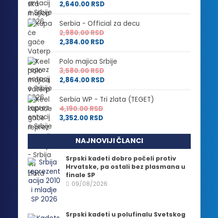
2,640.00
RSD
Serbia - Official za decu
2,980.00
RSD
2,384.00
RSD
Polo majica Srbije
3,580.00
RSD
2,864.00
RSD
Serbia WP - Tri zlata (TEGET)
4,190.00
RSD
3,352.00
RSD
NAJNOVIJI ČLANCI
Srpski kadeti dobro počeli protiv
Hrvatske, pa ostali bez plasmana u
finale SP
09/08/2026
Srpski kadeti u polufinalu Svetskog