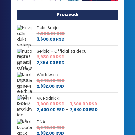
Proizvodi
Duks Srbija
4,500.00
RSD
3,600.00
RSD
Serbia - Official za decu
2,980.00
RSD
2,384.00
RSD
Worldwide
3,540.00
RSD
2,832.00
RSD
VK Radnički
Raspon
3,000.00
RSD
–
3,600.00
RSD
cena:
Raspon
2,400.00
RSD
–
2,880.00
RSD
od
cena:
3,000.00 RSD
od
DNA
do
2,400.00 RSD
3,540.00
RSD
3,600.00 RSD
do
2,832.00
RSD