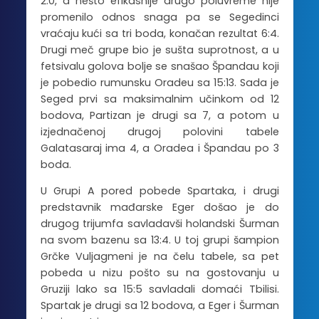
2:0, a nešto efikasnije drugo poluvreme nije
promenilo odnos snaga pa se Segedinci
vraćaju kući sa tri boda, konačan rezultat 6:4.
Drugi meč grupe bio je sušta suprotnost, a u
fetsivalu golova bolje se snašao Špandau koji
je pobedio rumunsku Oradeu sa 15:13. Sada je
Seged prvi sa maksimalnim učinkom od 12
bodova, Partizan je drugi sa 7, a potom u
izjednačenoj drugoj polovini tabele
Galatasaraj ima 4, a Oradea i Špandau po 3
boda.
U Grupi A pored pobede Spartaka, i drugi
predstavnik mađarske Eger došao je do
drugog trijumfa savladavši holandski Šurman
na svom bazenu sa 13:4. U toj grupi šampion
Grčke Vuljagmeni je na čelu tabele, sa pet
pobeda u nizu pošto su na gostovanju u
Gruziji lako sa 15:5 savladali domaći Tbilisi.
Spartak je drugi sa 12 bodova, a Eger i Šurman