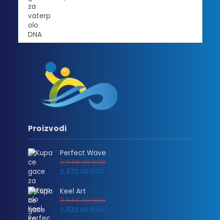
2,880.00 RSD
Proizvodi
Perfect Wave
3,540.00
RSD
2,832.00
RSD
Keel Art
3,540.00
RSD
2,832.00
RSD