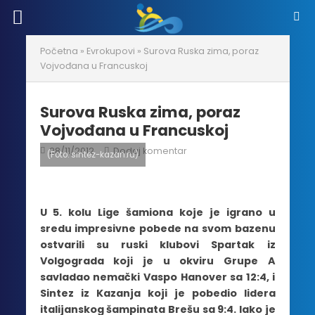
Početna
»
Evrokupovi
»
Surova Ruska zima, poraz
Vojvođana u Francuskoj
Surova Ruska zima, poraz
Vojvođana u Francuskoj
28/11/2012
Dodaj komentar
(Foto: sintez-kazan.ru)
U 5. kolu Lige šamiona koje je igrano u
sredu impresivne pobede na svom bazenu
ostvarili su ruski klubovi Spartak iz
Volgograda koji je u okviru Grupe A
savladao nemački Vaspo Hanover sa 12:4, i
Sintez iz Kazanja koji je pobedio lidera
italijanskog šampinata Brešu sa 9:4. Iako je