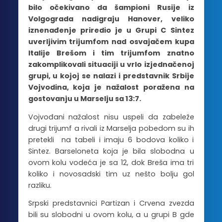
bilo očekivano da šampioni Rusije iz
Volgograda nadigraju Hanover, veliko
iznenađenje priredio je u Grupi C Sintez
uverljivim trijumfom nad osvajačem kupa
Italije Brešom i tim trijumfom znatno
zakomplikovali situaciji u vrlo izjednačenoj
grupi, u kojoj se nalazi i predstavnik Srbije
Vojvodina, koja je nažalost poražena na
gostovanju u Marselju sa 13:7.
Vojvođani nažalost nisu uspeli da zabeleže
drugi trijumf a rivali iz Marselja pobedom su ih
pretekli na tabeli i imaju 6 bodova koliko i
Sintez. Barseloneta koja je bila slobodna u
ovom kolu vodeća je sa 12, dok Breša ima tri
koliko i novosadski tim uz nešto bolju gol
razliku.
Srpski predstavnici Partizan i Crvena zvezda
bili su slobodni u ovom kolu, a u grupi B gde