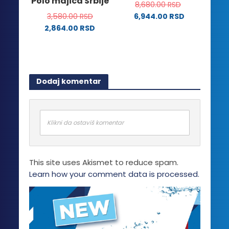
Polo majica Srbije
biti
8,680.00
RSD
mogu
izabrane
3,580.00
RSD
6,944.00
RSD
biti
na
2,864.00
RSD
izabrane
stranici
Ovaj
na
proizvoda.
proizvod
stranici
ima
proizvoda.
više
Dodaj komentar
varijanti.
Opcije
mogu
biti
Klikni da ostaviš komentar
izabrane
na
stranici
This site uses Akismet to reduce spam.
proizvoda.
Learn how your comment data is processed.