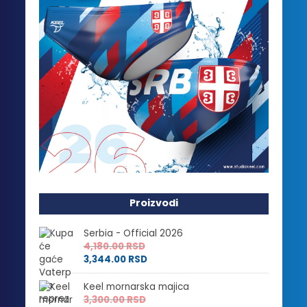
Proizvodi
Serbia - Official 2026
4,180.00
RSD
3,344.00
RSD
Keel mornarska majica
3,300.00
RSD