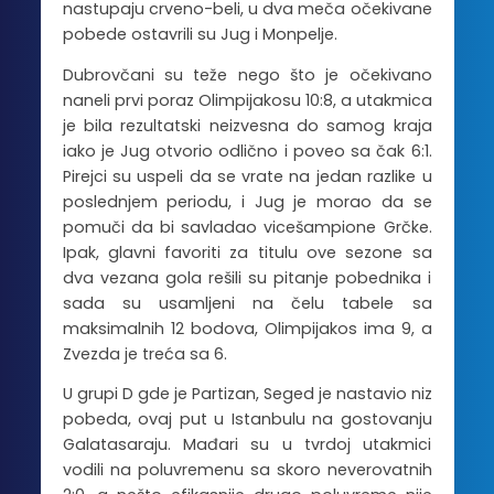
nastupaju crveno-beli, u dva meča očekivane
pobede ostavrili su Jug i Monpelje.
Dubrovčani su teže nego što je očekivano
naneli prvi poraz Olimpijakosu 10:8, a utakmica
je bila rezultatski neizvesna do samog kraja
iako je Jug otvorio odlično i poveo sa čak 6:1.
Pirejci su uspeli da se vrate na jedan razlike u
poslednjem periodu, i Jug je morao da se
pomuči da bi savladao vicešampione Grčke.
Ipak, glavni favoriti za titulu ove sezone sa
dva vezana gola rešili su pitanje pobednika i
sada su usamljeni na čelu tabele sa
maksimalnih 12 bodova, Olimpijakos ima 9, a
Zvezda je treća sa 6.
U grupi D gde je Partizan, Seged je nastavio niz
pobeda, ovaj put u Istanbulu na gostovanju
Galatasaraju. Mađari su u tvrdoj utakmici
vodili na poluvremenu sa skoro neverovatnih