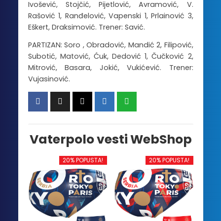
Ivošević, Stojčić, Pijetlović, Avramović, V.
Rašović 1, Ranđelović, Vapenski 1, Prlainović 3,
Eškert, Draksimović. Trener: Savić.
PARTIZAN: Soro , Obradović, Mandić 2, Filipović,
Subotić, Matović, Ćuk, Dedović 1, Čučković 2,
Mitrović, Basara, Jokić, Vukićević. Trener:
Vujasinović.
Vaterpolo vesti WebShop
20% POPUSTA!
20% POPUSTA!