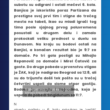
subotu su odigrani i ostali mečevi 6. kola.
Banjica je iskoristila poraz Partizana da
prestigne svoj prvi tim i stigne do trećeg
mesta na tabeli, ikao su mladi igrači tog
tima posle sjajnog prvog poluvremena
posustali u drugom delu i zamalo
prokockali veliku prednost u duelu sa
Dunavom. Na kraju su bodovi ostali na
Banjici, a konačan rezultat bio je 9:7 za
domaće. Po tri gola postigli su Mihajlo
Repanović za domaće i Mirel Ćatović za
goste. Do druge pobede u prvenstvu stigao
je ŽAK, koji je nadigrao Beograd sa 12:8, ali
su do trijumfa došli tek pošto su u trećoj
četvrtini uspeli da slome otpor gostiju.
Bodove je osvojila i Vojvodina, koja je
Najbolji strelac Banjice sa 3 gola:
Mihajlo Repanović
uspela da pobedi Singidunum sa 11:7.
N
ajveću pažnju u 6. kolu privukao je ‘večiti’