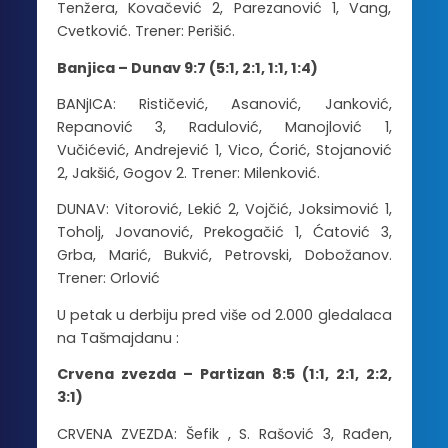
Tenžera, Kovačević 2, Parezanović 1, Vang,
Cvetković. Trener: Perišić.
Banjica – Dunav 9:7 (5:1, 2:1, 1:1, 1:4)
BANjICA: Rističević, Asanović, Janković,
Repanović 3, Radulović, Manojlović 1,
Vučićević, Andrejević 1, Vico, Ćorić, Stojanović
2, Jakšić, Gogov 2. Trener: Milenković.
DUNAV: Vitorović, Lekić 2, Vojčić, Joksimović 1,
Toholj, Jovanović, Prekogačić 1, Ćatović 3,
Grba, Marić, Bukvić, Petrovski, Dobožanov.
Trener: Orlović
U petak u derbiju pred više od 2.000 gledalaca
na Tašmajdanu :
Crvena zvezda – Partizan 8:5 (1:1, 2:1, 2:2,
3:1)
CRVENA ZVEZDA: Šefik , S. Rašović 3, Rađen,