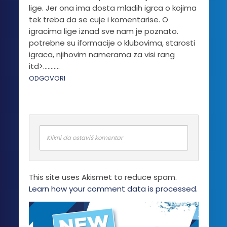
proizvoda.
lige. Jer ona ima dosta mladih igrca o kojima
tek treba da se cuje i komentarise. O
igracima lige iznad sve nam je poznato.
potrebne su iformacije o klubovima, starosti
igraca, njihovim namerama za visi rang
itd>………..
ODGOVORI
Klikni da ostaviš komentar
This site uses Akismet to reduce spam.
Learn how your comment data is processed.