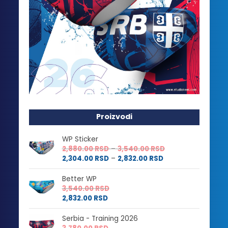
Proizvodi
WP Sticker
Raspon
2,880.00
RSD
–
3,540.00
RSD
Raspon
cena:
2,304.00
RSD
–
2,832.00
RSD
cena:
od
od
2,880.00 RSD
Better WP
2,304.00 RSD
do
3,540.00
RSD
do
3,540.00 RSD
2,832.00
RSD
2,832.00 RSD
Serbia - Training 2026