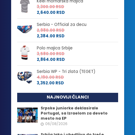
Keel mornarska majica
3,300.00
RSD
2,640.00
RSD
Serbia - Official za decu
2,980.00
RSD
2,384.00
RSD
Polo majica Srbije
3,580.00
RSD
2,864.00
RSD
Serbia WP - Tri zlata (TEGET)
4,190.00
RSD
3,352.00
RSD
NAJNOVIJI ČLANCI
Srpske juniorke deklasirale
Portugal, sa Izraelom za deveto
mesto na EP
06/08/2026
Srbija lako i ubedljivo do treće