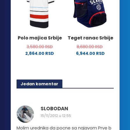
varijanti.
mogu
Opcije
biti
mogu
izabrane
biti
na
izabrane
stranici
na
Polo majica Srbije
Teget ranac Srbije
proizvoda.
stranici
3,580.00
RSD
8,680.00
RSD
proizvoda.
2,864.00
RSD
6,944.00
RSD
Ovaj
proizvod
ima
više
Jedan komentar
varijanti.
Opcije
mogu
biti
SLOBODAN
izabrane
15/11/2012 u 12:55
na
stranici
Molim urednika da pocne sa najavom Prve b