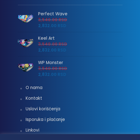
Perfect Wave
3,540.00
RSD
2,832.00
RSD
Keel Art
3,540.00
RSD
2,832.00
RSD
WP Monster
3,540.00
RSD
2,832.00
RSD
O nama
Kontakt
Uslovi korišćenja
Isporuka i plaćanje
Linkovi