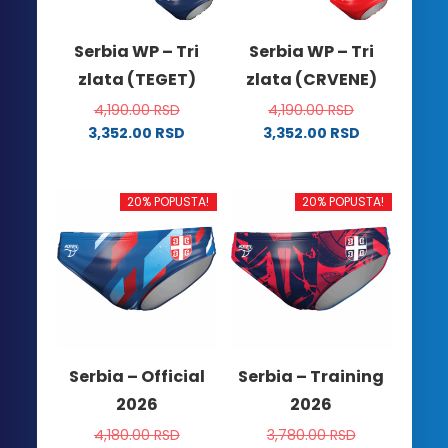
Serbia WP – Tri
Serbia WP – Tri
zlata (TEGET)
zlata (CRVENE)
4,190.00
RSD
4,190.00
RSD
3,352.00
RSD
3,352.00
RSD
Ovaj
Ovaj
proizvod
proizvod
ima
ima
20% POPUSTA!
20% POPUSTA!
više
više
varijanti.
varijanti.
Opcije
Opcije
mogu
mogu
biti
biti
izabrane
izabrane
na
na
Serbia – Official
Serbia – Training
stranici
stranici
2026
2026
proizvoda.
proizvoda.
4,180.00
RSD
3,780.00
RSD