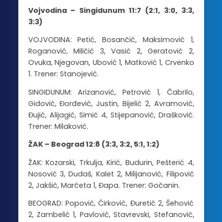
Vojvodina – Singidunum 11:7 (2:1, 3:0, 3:3,
3:3)
VOJVODINA: Petić, Bosančić, Maksimović 1,
Roganović, Miličić 3, Vasić 2, Geratović 2,
Ovuka, Njegovan, Ubović 1, Matković 1, Crvenko
1. Trener: Stanojević.
SINGIDUNUM: Arizanović, Petrović 1, Čabrilo,
Gidović, Đorđević, Justin, Bijelić 2, Avramović,
Đujić, Alijagić, Simić 4, Stijepanović, Drašković.
Trener: Milaković.
ŽAK – Beograd 12:8 (3:3, 3:2, 5:1, 1:2)
ŽAK: Kozarski, Trkulja, Kirić, Budurin, Pešterić 4,
Nosović 3, Dudaš, Kalet 2, Milijanović, Filipović
2, Jakšić, Marčeta 1, Đapa. Trener: Gočanin.
BEOGRAD: Popović, Ćirković, Đuretić 2, Šehović
2, Zambelić 1, Pavlović, Stavrevski, Stefanović,