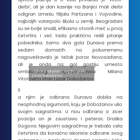
derbi’, ali je dan kasnije na Banjici mali derbi
odigran izmešu filijala Partizana i Vojvodine,
najboljih vaterpolo škola u zemlji. Beograđani
su se bolje snašli, efikasno otvorili meč u prvoj
četvrtini, i već tada praktično rešili pitanje
pobednika. Samo dva gola Dunava prema
sedam domaćih na poluvremenu
nagoveštavalo je težak poraz Novosađana,
ali je onda na gol gostiju umesto
omladinskog reprezentativca Milana
Odlično iskoristio svojhu priliki:
Lazar Dobožanov
Vitorovića stao Lazar Dobožanov.
S
a njim je odbrana Dunava dobila na
neophodnoj sigurnosti, koju je Dobožanov ulio
svojim saigračima. U nizu odbrana iz zicer
pozicija on je zaustavio i peterac Draška
Gogova. Njegovim saigračima je trebala cela
četvrtina da konačno iskoriste odbrane svog