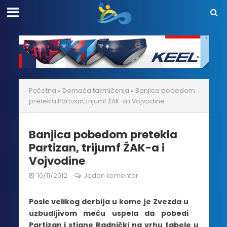
Početna
»
Domaća takmičenja
»
Banjica pobedom
pretekla Partizan, trijumf ŽAK-a i Vojvodine
Banjica pobedom pretekla
Partizan, trijumf ŽAK-a i
Vojvodine
10/11/2012
Jedan komentar
Posle velikog derbija u kome je Zvezda u
uzbudljivom meču uspela da pobedi
Partizan i stigne Radnički na vrhu tabele u