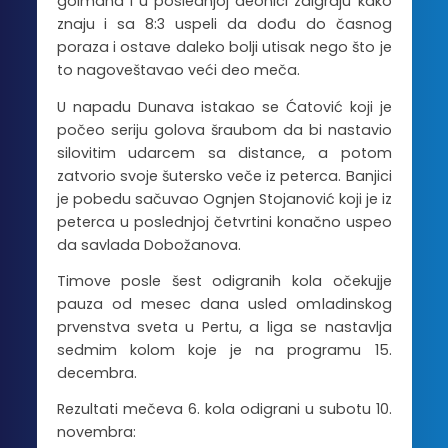
golmana i u poslednjoj deonici zaigraju kako
znaju i sa 8:3 uspeli da dođu do časnog
poraza i ostave daleko bolji utisak nego što je
to nagoveštavao veći deo meča.
U napadu Dunava istakao se Ćatović koji je
počeo seriju golova šraubom da bi nastavio
silovitim udarcem sa distance, a potom
zatvorio svoje šutersko veče iz peterca. Banjici
je pobedu sačuvao Ognjen Stojanović koji je iz
peterca u poslednjoj četvrtini konačno uspeo
da savlada Dobožanova.
Timove posle šest odigranih kola očekujje
pauza od mesec dana usled omladinskog
prvenstva sveta u Pertu, a liga se nastavlja
sedmim kolom koje je na programu 15.
decembra.
Rezultati mečeva 6. kola odigrani u subotu 10.
novembra: