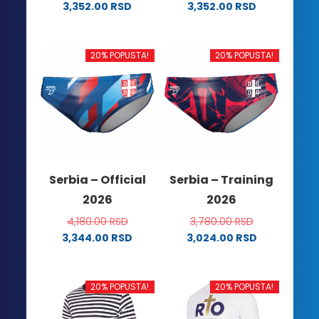
3,352.00
RSD
3,352.00
RSD
Ovaj
Ovaj
proizvod
proizvod
ima
ima
20% POPUSTA!
20% POPUSTA!
više
više
varijanti.
varijanti.
Opcije
Opcije
mogu
mogu
biti
biti
izabrane
izabrane
na
na
Serbia – Official
Serbia – Training
stranici
stranici
2026
2026
proizvoda.
proizvoda.
4,180.00
RSD
3,780.00
RSD
3,344.00
RSD
3,024.00
RSD
Ovaj
Ovaj
proizvod
proizvod
ima
ima
20% POPUSTA!
20% POPUSTA!
više
više