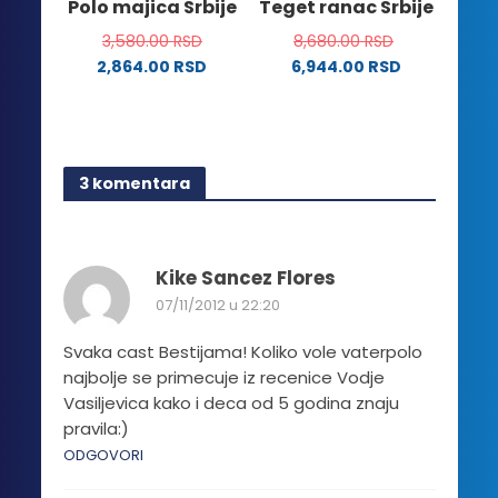
Polo majica Srbije
Teget ranac Srbije
proizvoda.
stranici
3,580.00
RSD
8,680.00
RSD
proizvoda.
2,864.00
RSD
6,944.00
RSD
Ovaj
proizvod
ima
više
3 komentara
varijanti.
Opcije
mogu
biti
Kike Sancez Flores
izabrane
07/11/2012 u 22:20
na
stranici
Svaka cast Bestijama! Koliko vole vaterpolo
proizvoda.
najbolje se primecuje iz recenice Vodje
Vasiljevica kako i deca od 5 godina znaju
pravila:)
ODGOVORI