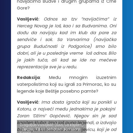
navijačima Budve i drugim grupama iz Crne
Gore?
Vasiljević
:
Odnos sa tzv ”navijačima” iz
Herceg Novog je loš, kao i sa Budvanima. Oni
dođu da navijaju kad im klub da pare za
sendviče i sok. Sa Varvarima (navijačka
grupa Budućnosti iz Podgorice) smo bilo
dobri, ali je u poslednje vreme loš odnos. Bilo
je jakih tuča, ali kad se ide na mečeve
reprezentacije sve je u redu.
Redakcija
: Među mnogim izuzetnim
vaterpolistima koji su igrali za Primorac, ko su
legende koje Beštije posebno pamte?
Vasiljević
:
Ima dosta igrača koji su ponikli u
Kotoru, a najveći među jednakima je pokojni
Zoran ‘Džimi’ Gopčević. Njegov sin je sad
kapiten kluba. Ima još puno legendi, a izdvojio
Dragoljub Vasiljević (levo, sa kapom)
bih Veljka Uskokovića zlatnu lijevicu, koji je od
i Gergelji Kiš sa peharom šampiona