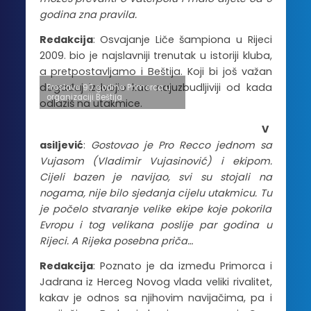
godina zna pravila.
Redakcija
: Osvajanje Liče šampiona u Rijeci
2009. bio je najslavniji trenutak u istoriji kluba,
a pretpostavljamo i Beštija. Koji bi još važan
događaj izdvojio kao najuzbudljiviji od kada
Proslava 90 godina Primorca u
organizaciji Beštija
odlaziš na utakmice.
V
asiljević
:
Gostovao je Pro Recco jednom sa
Vujasom (Vladimir Vujasinović) i ekipom.
Cijeli bazen je navijao, svi su stojali na
nogama, nije bilo sjedanja cijelu utakmicu. Tu
je počelo stvaranje velike ekipe koje pokorila
Evropu i tog velikana poslije par godina u
Rijeci. A Rijeka posebna priča…
Redakcija
: Poznato je da između Primorca i
Jadrana iz Herceg Novog vlada veliki rivalitet,
kakav je odnos sa njihovim navijačima, pa i