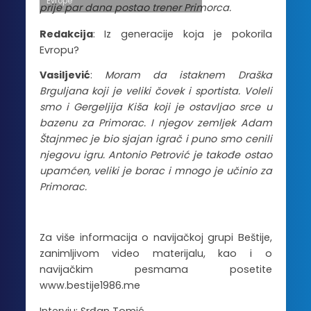
Evrope
prije par dana postao trener Primorca.
Redakcija
: Iz generacije koja je pokorila
Evropu?
Vasiljević
:
Moram da istaknem Draška
Brguljana koji je veliki čovek i sportista. Voleli
smo i Gergeljija Kiša koji je ostavljao srce u
bazenu za Primorac. I njegov zemljek Adam
Štajnmec je bio sjajan igrač i puno smo cenili
njegovu igru. Antonio Petrović je takođe ostao
upamćen, veliki je borac i mnogo je učinio za
Primorac.
Za više informacija o navijačkoj grupi Beštije,
zanimljivom video materijalu, kao i o
navijačkim pesmama posetite
www.bestije1986.me
Intervju: Srđan Tomić