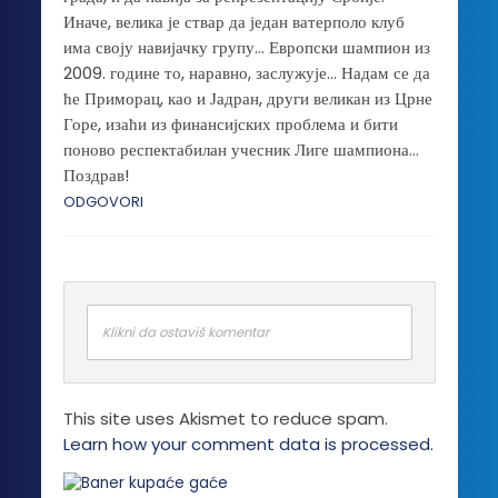
Иначе, велика је ствар да један ватерполо клуб
има своју навијачку групу… Европски шампион из
2009. године то, наравно, заслужује… Надам се да
ће Приморац, као и Јадран, други великан из Црне
Горе, изаћи из финансијских проблема и бити
поново респектабилан учесник Лиге шампиона…
Поздрав!
ODGOVORI
Klikni da ostaviš komentar
This site uses Akismet to reduce spam.
Learn how your comment data is processed.