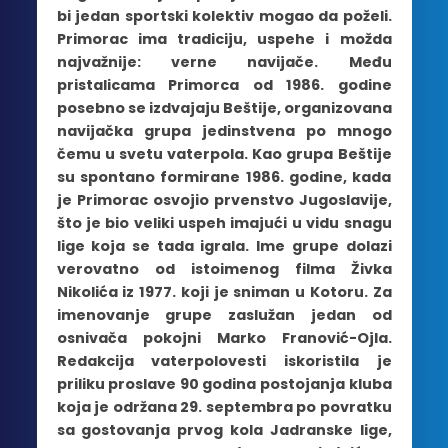
bi jedan sportski kolektiv mogao da poželi.
Primorac ima tradiciju, uspehe i možda
najvažnije: verne navijače. Među
pristalicama Primorca od 1986. godine
posebno se izdvajaju Beštije, organizovana
navijačka grupa jedinstvena po mnogo
čemu u svetu vaterpola. Kao grupa Beštije
su spontano formirane 1986. godine, kada
je Primorac osvojio prvenstvo Jugoslavije,
što je bio veliki uspeh imajući u vidu snagu
lige koja se tada igrala. Ime grupe dolazi
verovatno od istoimenog filma Živka
Nikolića iz 1977. koji je sniman u Kotoru. Za
imenovanje grupe zaslužan jedan od
osnivača pokojni Marko Franović-Ojla.
Redakcija vaterpolovesti iskoristila je
priliku proslave 90 godina postojanja kluba
koja je održana 29. septembra po povratku
sa gostovanja prvog kola Jadranske lige,