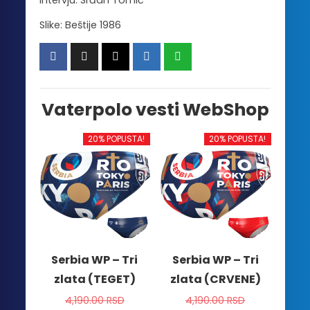
Slike: Beštije 1986
Vaterpolo vesti WebShop
20% POPUSTA!
20% POPUSTA!
Serbia WP – Tri
Serbia WP – Tri
zlata (TEGET)
zlata (CRVENE)
4,190.00
RSD
4,190.00
RSD