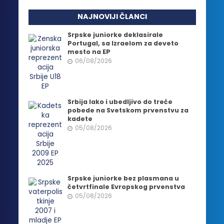
NAJNOVIJI ČLANCI
Srpske juniorke deklasirale
Portugal, sa Izraelom za deveto
mesto na EP
06/08/2026
Srbija lako i ubedljivo do treće
pobede na Svetskom prvenstvu za
kadete
05/08/2026
Srpske juniorke bez plasmana u
četvrtfinale Evropskog prvenstva
05/08/2026