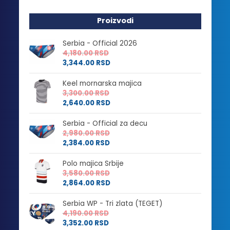
Proizvodi
Serbia - Official 2026
4,180.00
RSD
3,344.00
RSD
Keel mornarska majica
3,300.00
RSD
2,640.00
RSD
Serbia - Official za decu
2,980.00
RSD
2,384.00
RSD
Polo majica Srbije
3,580.00
RSD
2,864.00
RSD
Serbia WP - Tri zlata (TEGET)
4,190.00
RSD
3,352.00
RSD