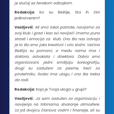
je slučaj sa ženskom odbojkom.
Redakcija
: Ko su Beštije, šta ih čini
jedinstvenim?
Vasiljević
:
Mi smo lokal patriote, navijamo za
svoj klub i grad i kao svi navijači imamo puno
strasti i emocija za klub. Ono što nas izdvaja
je to što smo jako kreativni i vrlo složni. Većina
Beštija su pomorci, a među nama ima i
doktora, advokata i direktora. Dobro smo
organizovani, jedni smišljaju koreografiju,
drugi su zaduženi za pesme, treći za
pirotehniku. Svako ima ulogu i zna šta treba
da radi.
Redakcija
: Koja je Tvoja uloga u grupi?
Vasiljević
:
Ja sam zadužen za organizaciju i
navijenja na tribinama, stvaranje atmosfere.
Uz još dvojicu članova vodim i finansije, ali su