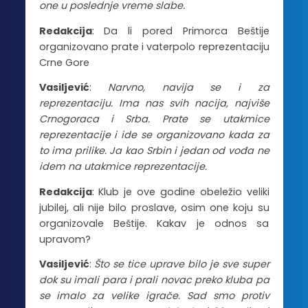
one u poslednje vreme slabe.
Redakcija
: Da li pored Primorca Beštije
organizovano prate i vaterpolo reprezentaciju
Crne Gore
Vasiljević
:
Narvno, navija se i za
reprezentaciju. Ima nas svih nacija, najviše
Crnogoraca i Srba. Prate se utakmice
reprezentacije i ide se organizovano kada za
to ima prilike. Ja kao Srbin i jedan od vođa ne
idem na utakmice reprezentacije.
Redakcija
: Klub je ove godine obeležio veliki
jubilej, ali nije bilo proslave, osim one koju su
organizovale Beštije. Kakav je odnos sa
upravom?
Vasiljević
:
Što se tice uprave bilo je sve super
dok su imali para i prali novac preko kluba pa
se imalo za velike igrače. Sad smo protiv