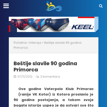
Početna
»
Intervjui
»
Beštije slavile 90 godina
Primorca
Beštije slavile 90 godina
Primorca
07/11/2012
3 komentara
Ove godine Vaterpolo Klub Primorac
(ranije VK Kotor) iz Kotora proslavio je
90 godina postojanja, a tokom svoje
bogate istorije uspeo je da ostvari sve što