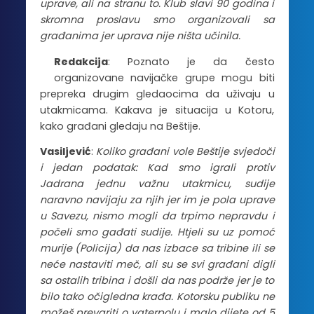
uprave, ali na stranu to. Klub slavi 90 godina i
skromna proslavu smo organizovali sa
građanima jer uprava nije ništa učinila.
Redakcija
: Poznato je da često
organizovane navijačke grupe mogu biti
prepreka drugim gledaocima da uživaju u
utakmicama. Kakava je situacija u Kotoru,
kako građani gledaju na Beštije.
Vasiljević
:
Koliko građani vole Beštije svjedoči
i jedan podatak: Kad smo igrali protiv
Jadrana jednu važnu utakmicu, sudije
naravno navijaju za njih jer im je pola uprave
u Savezu, nismo mogli da trpimo nepravdu i
počeli smo gađati sudije. Htjeli su uz pomoć
murije (Policija) da nas izbace sa tribine ili se
neće nastaviti meč, ali su se svi građani digli
sa ostalih tribina i došli da nas podrže jer je to
bilo tako očigledna krađa. Kotorsku publiku ne
možeš prevariti o vaterpolu i malo dijete od 5