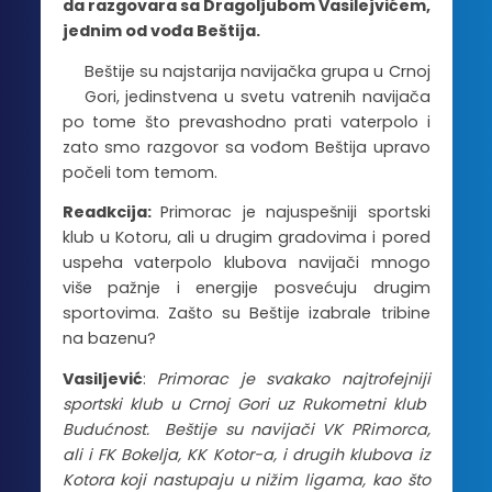
da razgovara sa Dragoljubom Vasilejvićem,
jednim od vođa Beštija.
Beštije su najstarija navijačka grupa u Crnoj
Gori, jedinstvena u svetu vatrenih navijača
po tome što prevashodno prati vaterpolo i
zato smo razgovor sa vođom Beštija upravo
počeli tom temom.
Readkcija:
Primorac je najuspešniji sportski
klub u Kotoru, ali u drugim gradovima i pored
uspeha vaterpolo klubova navijači mnogo
više pažnje i energije posvećuju drugim
sportovima. Zašto su Beštije izabrale tribine
na bazenu?
Vasiljević
:
Primorac je svakako najtrofejniji
sportski klub u Crnoj Gori uz Rukometni klub
Budućnost. Beštije su navijači VK PRimorca,
ali i FK Bokelja, KK Kotor-a, i drugih klubova iz
Kotora koji nastupaju u nižim ligama, kao što