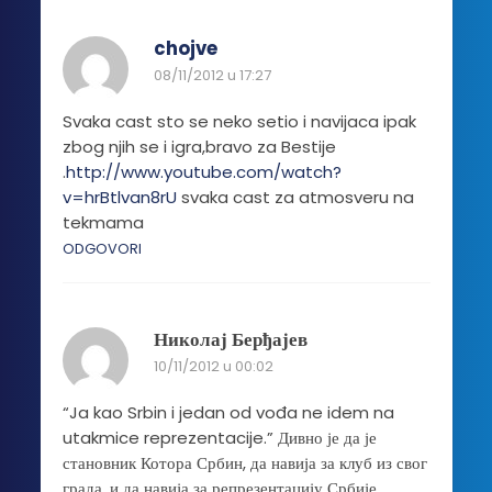
chojve
08/11/2012 u 17:27
Svaka cast sto se neko setio i navijaca ipak
zbog njih se i igra,bravo za Bestije
.
http://www.youtube.com/watch?
v=hrBtlvan8rU
svaka cast za atmosveru na
tekmama
ODGOVORI
Николај Берђајев
10/11/2012 u 00:02
“Ja kao Srbin i jedan od vođa ne idem na
utakmice reprezentacije.” Дивно је да је
становник Котора Србин, да навија за клуб из свог
града, и да навија за репрезентацију Србије.