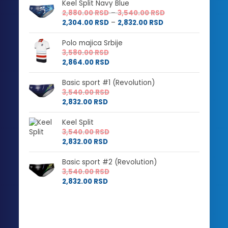
Keel Split Navy Blue
Raspon
2,880.00
RSD
–
3,540.00
RSD
Raspon
cena:
2,304.00
RSD
–
2,832.00
RSD
cena:
od
od
2,880.00 RSD
Polo majica Srbije
2,304.00 RSD
do
3,580.00
RSD
do
3,540.00 RSD
2,864.00
RSD
2,832.00 RSD
Basic sport #1 (Revolution)
3,540.00
RSD
2,832.00
RSD
Keel Split
3,540.00
RSD
2,832.00
RSD
Basic sport #2 (Revolution)
3,540.00
RSD
2,832.00
RSD