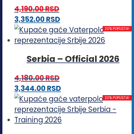
4,190.00
RSD
mogu
Ovaj
3,352.00
RSD
biti
proizvod
20% POPUSTA!
izabrane
ima
na
više
stranici
Serbia – Official 2026
varijanti.
proizvoda.
Opcije
4,180.00
RSD
mogu
Ovaj
3,344.00
RSD
biti
proizvod
20% POPUSTA!
izabrane
ima
na
više
stranici
varijanti.