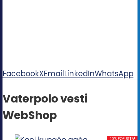
Facebook
X
Email
LinkedIn
WhatsApp
Vaterpolo vesti
WebShop
20% POPUSTA!