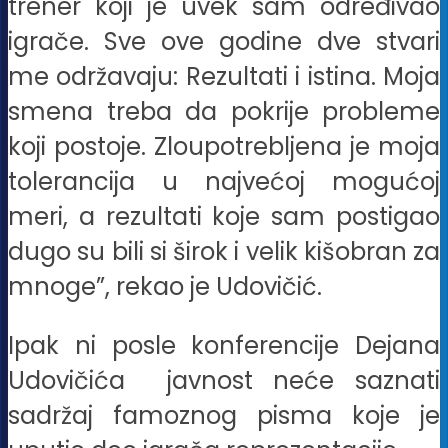
trener koji je uvek sam određivao
igrače. Sve ove godine dve stvari
me održavaju: Rezultati i istina. Moja
smena treba da pokrije probleme
koji postoje. Zloupotrebljena je moja
tolerancija u najvećoj mogućoj
meri, a rezultati koje sam postigao
dugo su bili si širok i velik kišobran za
mnoge”, rekao je Udovičić.
Ipak ni posle konferencije Dejana
Udovičića javnost neće saznati
sadržaj famoznog pisma koje je