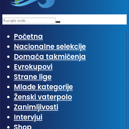
Početna
Nacionalne selekcije
Domaća takmičenja
Evrokupovi
Strane lige
Mlađe kategorije
Ženski vaterpolo
Zanimljivosti
Intervjui
Shop