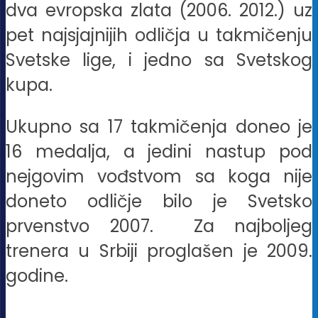
dva evropska zlata (2006. 2012.) uz
pet najsjajnijih odličja u takmičenju
Svetske lige, i jedno sa Svetskog
kupa.
Ukupno sa 17 takmičenja doneo je
16 medalja, a jedini nastup pod
nejgovim vođstvom sa koga nije
doneto odličje bilo je Svetsko
prvenstvo 2007. Za najboljeg
trenera u Srbiji proglašen je 2009.
godine.