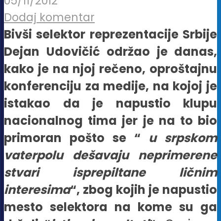
05/11/2012
Dodaj komentar
Bivši selektor reprezentacije Srbije
Dejan Udovičić održao je danas,
kako je na njoj rečeno, oproštajnu
konferenciju za medije, na kojoj je
istakao da je napustio klupu
nacionalnog tima jer je na to bio
primoran pošto se “
u srpskom
vaterpolu dešavaju neprimerene
stvari isprepiltane ličnim
interesima
“, zbog kojih je napustio
mesto selektora na kome su ga