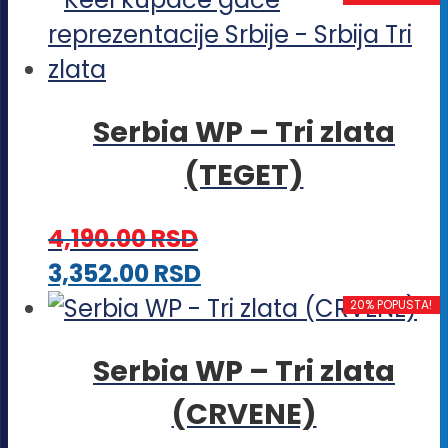
Serbia WP – Tri zlata
(TEGET)
4,190.00
RSD
Ovaj
3,352.00
RSD
proizvod
20% POPUSTA!
ima
Serbia WP – Tri zlata
više
(CRVENE)
varijanti.
Opcije