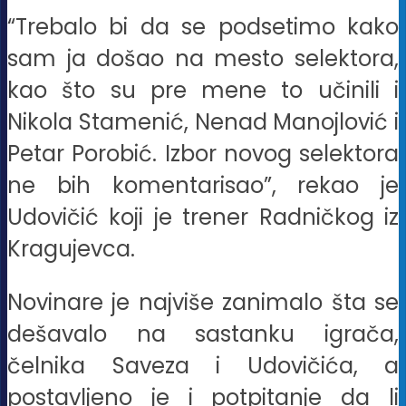
“Trebalo bi da se podsetimo kako
sam ja došao na mesto selektora,
kao što su pre mene to učinili i
Nikola Stamenić, Nenad Manojlović i
Petar Porobić. Izbor novog selektora
ne bih komentarisao”, rekao je
Udovičić koji je trener Radničkog iz
Kragujevca.
Novinare je najviše zanimalo šta se
dešavalo na sastanku igrača,
čelnika Saveza i Udovičića, a
postavljeno je i potpitanje da li