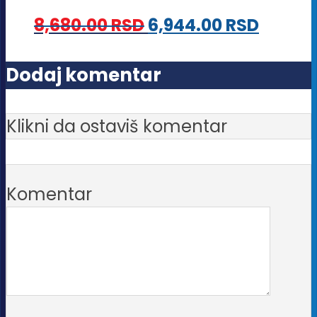
Opcije
8,680.00
RSD
6,944.00
RSD
mogu
biti
Dodaj komentar
izabrane
na
Klikni da ostaviš komentar
stranici
proizvoda.
Komentar