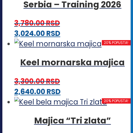
proizvoda.
Serbia – Training 2026
Opcije
mogu
3,780.00
RSD
biti
Ovaj
3,024.00
RSD
izabrane
proizvod
20% POPUSTA!
na
ima
stranici
Keel mornarska majica
više
proizvoda.
varijanti.
3,300.00
RSD
Opcije
Ovaj
2,640.00
RSD
mogu
proizvod
20% POPUSTA!
biti
ima
izabrane
Majica “Tri zlata”
više
na
varijanti.