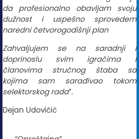
da profesionalno obavljam svoju
dužnost i uspešno sprovedem
naredni četvorogodišnji plan
Zahvaljujem se na saradnji i
doprinoslu svim igračima i
članovima stručnog štaba sa
kojima sam sarađivao tokom
selektorskog rada
“.
Dejan Udovičić