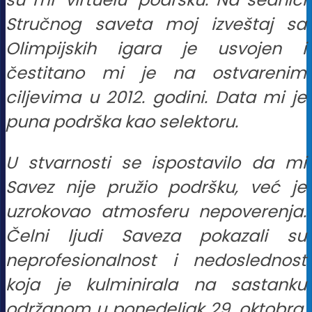
Stručnog saveta moj izveštaj sa
Olimpijskih igara je usvojen i
čestitano mi je na ostvarenim
ciljevima u 2012. godini. Data mi je
puna podrška kao selektoru.
U stvarnosti se ispostavilo da mi
Savez nije pružio podršku, već je
uzrokovao atmosferu nepoverenja.
Čelni ljudi Saveza pokazali su
neprofesionalnost i nedoslednost
koja je kulminirala na sastanku
održanom u ponedeljak 29. oktobra.