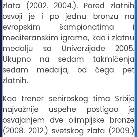
zlata (2002. 2004.). Pored zlatnih
osvoji je i po jednu bronzu na
evropskim šampionatima i
mediteranskim igrama, kao i zlatnu
medalju sa Univerzijade 2005.
Ukupno na sedam takmičenja
sedam medalja, od čega pet
zlatnih.
Kao trener seniroskog tima Srbije
najvažnije uspehe postigao je
osvajanjem dve olimpijske bronze
(2008. 2012.) svetskog zlata (2009.)