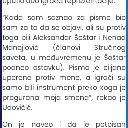
uputio deo igrača reprezentacije.
“Kada sam saznao za pismo bio
sam za to da se objavi, ali su protiv
toga bili Aleksandar Šoštar i Nenad
Manojlović (članovi Stručnog
saveta, u međuvremenu je Šoštar
podneo ostavku). Pismo je ciljano
upereno protiv mene, a igrači su
samo bili instrument preko koga je
progurana moja smena”, rekao je
Udovičić.
On je naveo i da je potpisan