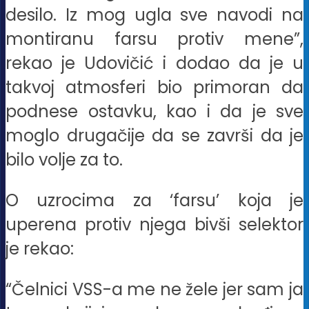
desilo. Iz mog ugla sve navodi na
montiranu farsu protiv mene”,
rekao je Udovičić i dodao da je u
takvoj atmosferi bio primoran da
podnese ostavku, kao i da je sve
moglo drugačije da se završi da je
bilo volje za to.
O uzrocima za ‘farsu’ koja je
uperena protiv njega bivši selektor
je rekao:
“Čelnici VSS-a me ne žele jer sam ja