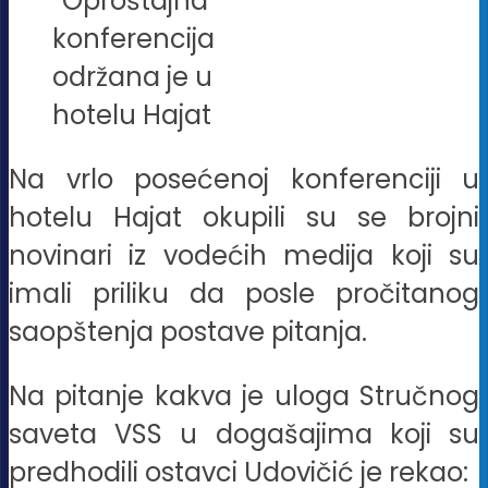
“Oproštajna”
konferencija
održana je u
hotelu Hajat
Na vrlo posećenoj konferenciji u
hotelu Hajat okupili su se brojni
novinari iz vodećih medija koji su
imali priliku da posle pročitanog
saopštenja postave pitanja.
Na pitanje kakva je uloga Stručnog
saveta VSS u dogašajima koji su
predhodili ostavci Udovičić je rekao: