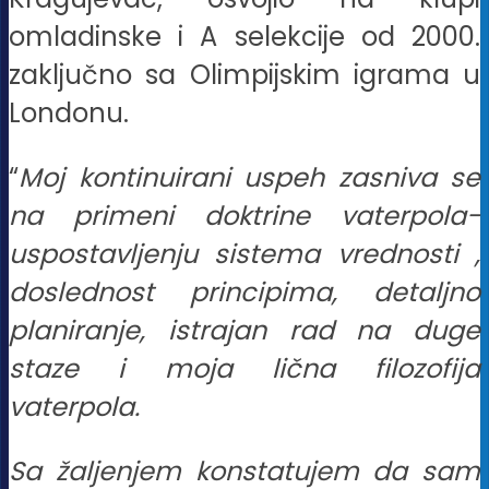
omladinske i A selekcije od 2000.
zaključno sa Olimpijskim igrama u
Londonu.
“
Moj kontinuirani uspeh zasniva se
na primeni doktrine vaterpola-
uspostavljenju sistema vrednosti ,
doslednost principima, detaljno
planiranje, istrajan rad na duge
staze i moja lična filozofija
vaterpola.
Sa žaljenjem konstatujem da sam