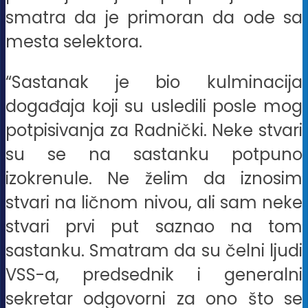
smatra da je primoran da ode sa
mesta selektora.
“Sastanak je bio kulminacija
događaja koji su usledili posle mog
potpisivanja za Radnički. Neke stvari
su se na sastanku potpuno
izokrenule. Ne želim da iznosim
stvari na ličnom nivou, ali sam neke
stvari prvi put saznao na tom
sastanku. Smatram da su čelni ljudi
VSS-a, predsednik i generalni
sekretar odgovorni za ono što se