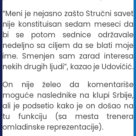
“Meni je nejasno zašto Stručni savet
nije konstituisan sedam meseci da
bi se potom sednice održavale
nedeljno sa ciljem da se blati moje
ime. Smenjen sam zarad interesa
nekih drugih ljudi”, kazao je Udovičić.
On nije želeo da komentariše
moguće naslednike na klupi Srbije,
ali je podsetio kako je on došao na
tu funkciju (sa mesta trenera
omladinske reprezentacije).