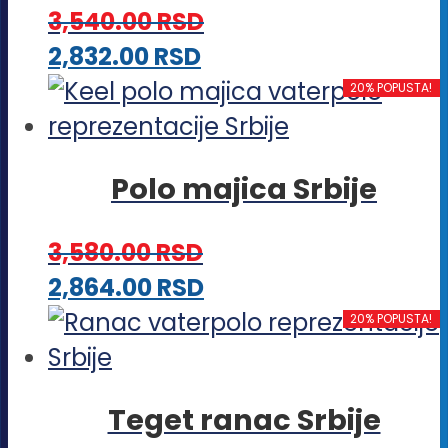
stranici
3,540.00
RSD
Opcije
proizvoda.
Ovaj
2,832.00
RSD
mogu
proizvod
20% POPUSTA!
biti
ima
izabrane
više
na
Polo majica Srbije
varijanti.
stranici
Opcije
proizvoda.
3,580.00
RSD
mogu
Ovaj
2,864.00
RSD
biti
proizvod
20% POPUSTA!
izabrane
ima
na
više
stranici
Teget ranac Srbije
varijanti.
proizvoda.