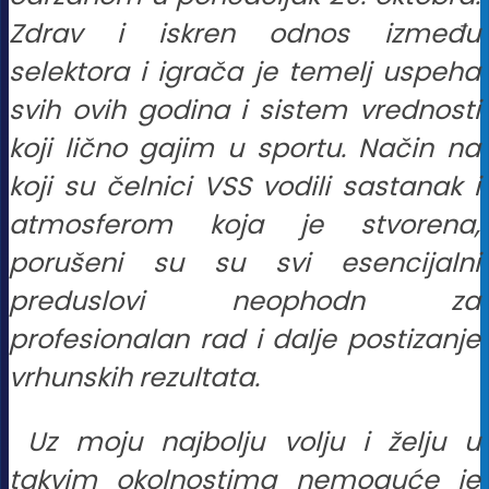
Zdrav i iskren odnos između
selektora i igrača je temelj uspeha
svih ovih godina i sistem vrednosti
koji lično gajim u sportu. Način na
koji su čelnici VSS vodili sastanak i
atmosferom koja je stvorena,
porušeni su su svi esencijalni
preduslovi neophodn za
profesionalan rad i dalje postizanje
vrhunskih rezultata.
Uz moju najbolju volju i želju u
takvim okolnostima nemoguće je