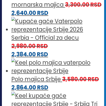
mornarska majica
3,300.00
RSD
2,640.00
RSD
Serbia - Official za decu
2,980.00
RSD
2,384.00
RSD
Polo majica Srbije
3,580.00
RSD
2,864.00
RSD