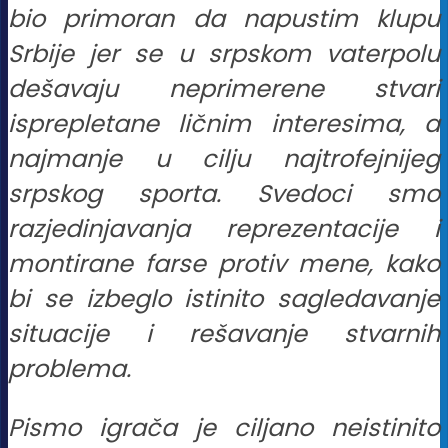
bio primoran da napustim klupu
Srbije jer se u srpskom vaterpolu
dešavaju neprimerene stvari
isprepletane ličnim interesima, a
najmanje u cilju najtrofejnijeg
srpskog sporta. Svedoci smo
razjedinjavanja reprezentacije i
montirane farse protiv mene, kako
bi se izbeglo istinito sagledavanje
situacije i rešavanje stvarnih
problema.
Pismo igrača je ciljano neistinito