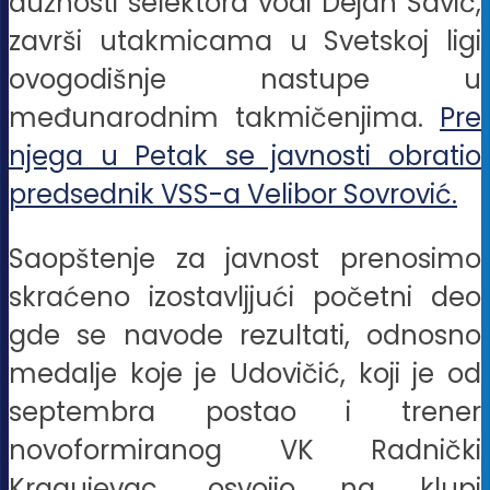
dužnosti selektora vodi Dejan Savić,
završi utakmicama u Svetskoj ligi
ovogodišnje nastupe u
međunarodnim takmičenjima.
Pre
njega u Petak se javnosti obratio
predsednik VSS-a Velibor Sovrović.
Saopštenje za javnost prenosimo
skraćeno izostavljjući početni deo
gde se navode rezultati, odnosno
medalje koje je Udovičić, koji je od
septembra postao i trener
novoformiranog VK Radnički
Kragujevac, osvojio na klupi