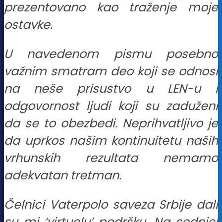
prezentovano kao traženje moje
ostavke.
U navedenom pismu posebno
važnim smatram deo koji se odnosi
na neše prisustvo u LEN-u i
odgovornost ljudi koji su zaduženi
da se to obezbedi. Neprihvatljivo je
da uprkos našim kontinuitetu naših
vrhunskih rezultata nemamo
adekvatan tretman.
Čelnici Vaterpolo saveza Srbije dali
su mi ‘virtuelu’ podršku. Na sednici