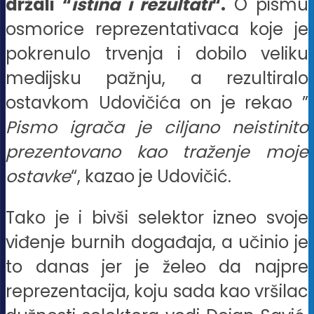
držali “
istina i rezultati
“.
O pismu
osmorice reprezentativaca koje je
pokrenulo trvenja i dobilo veliku
medijsku pažnju, a rezultiralo
ostavkom Udovičića on je rekao ”
Pismo igrača je ciljano neistinito
prezentovano kao traženje moje
ostavke
“, kazao je Udovičić.
Tako je i bivši selektor izneo svoje
viđenje burnih događaja, a učinio je
to danas jer je želeo da najpre
reprezentacija, koju sada kao vršilac