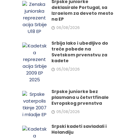
Srpske juniorke
deklasirale Portugal, sa
Izraelom za deveto mesto
na EP
06/08/2026
Srbija lako i ubedljivo do
treće pobede na
Svetskom prvenstvu za
kadete
05/08/2026
Srpske juniorke bez
plasmana u četvrtfinale
Evropskog prvenstva
05/08/2026
Srpski kadeti savladali i
Holandiju