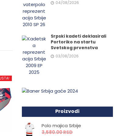
04/08/2026
Srpski kadeti deklasirali
Portoriko na startu
Svetskog prvenstva
03/08/2026
USTA!
Proizvodi
Polo majica Srbije
3,580.00
RSD