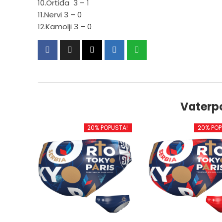
10.Ortiđa 3 – 1
11.Nervi 3 – 0
12.Kamolji 3 – 0
Vaterp
20% POPUSTA!
20% POP