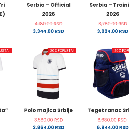
ri
Serbia – Official
Serbia – Train
E)
2026
2026
4,180.00
RSD
3,780.00
RSD
3,344.00
RSD
3,024.00
RSD
Ovaj
Ovaj
od
proizvod
proizvo
USTA!
20% POPUSTA!
20% POP
ima
ima
više
više
.
varijanti.
varijanti
Opcije
Opcije
mogu
mogu
biti
biti
ne
izabrane
izabran
na
na
stranici
stranici
ata”
Polo majica Srbije
Teget ranac Sr
da.
proizvoda.
proizvo
3,580.00
RSD
8,680.00
RSD
2,864.00
RSD
6,944.00
RSD