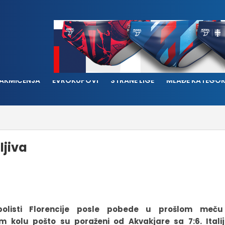
AKMIČENJA
EVROKUPOVI
STRANE LIGE
MLAĐE KATEGOR
ljiva
polisti Florencije posle pobede u prošlom meč
kolu pošto su poraženi od Akvakjare sa 7:6. Italij