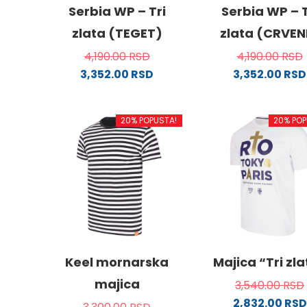
Serbia WP – Tri
Serbia WP – T
zlata (TEGET)
zlata (CRVEN
4,190.00
RSD
4,190.00
RSD
3,352.00
RSD
3,352.00
RSD
Ovaj
Ovaj
proizvod
proizv
20% POPUSTA!
20% POP
ima
ima
više
više
varijanti.
varijanti
Opcije
Opcije
mogu
mogu
biti
biti
izabrane
izabra
na
na
stranici
stranici
Keel mornarska
Majica “Tri zl
proizvoda.
proizvo
majica
3,540.00
RSD
2,832.00
RSD