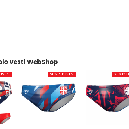
olo vesti WebShop
USTA!
20% POPUSTA!
20% POP