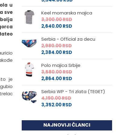
ola u
la sve
Keel mornarska majica
 bolja
3,300.00
RSD
2,640.00
RSD
ogorca
 Mateo
Serbia - Official za decu
2,980.00
RSD
2,384.00
RSD
uricio
takođe
Polo majica Srbije
3,580.00
RSD
2,864.00
RSD
što je
zgubio
Serbia WP - Tri zlata (TEGET)
trelac
4,190.00
RSD
3,352.00
RSD
NAJNOVIJI ČLANCI