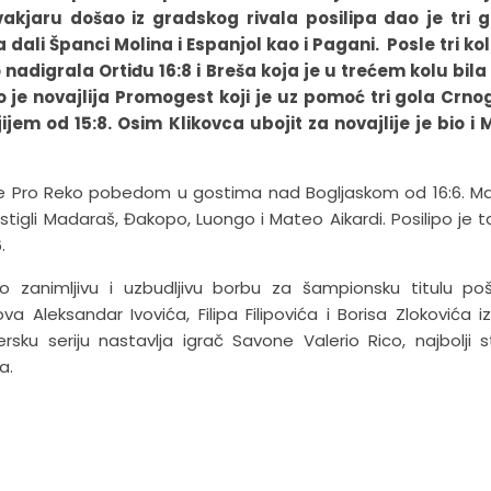
akjaru došao iz gradskog rivala posilipa dao je tri g
ali Španci Molina i Espanjol kao i Pagani. Posle tri ko
nadigrala Ortiđu 16:8 i Breša koja je u trećem kolu bila
o je novajlija Promogest koji je uz pomoć tri gola Crn
jem od 15:8. Osim Klikovca ubojit za novajlije je bio i
je Pro Reko pobedom u gostima nad Bogljaskom od 16:6. Ma
tigli Madaraš, Đakopo, Luongo i Mateo Aikardi. Posilipo je 
.
ro zanimljivu i uzbudljivu borbu za šampionsku titulu po
 Aleksandar Ivovića, Filipa Filipovića i Borisa Zlokovića i
ku seriju nastavlja igrač Savone Valerio Rico, najbolji s
a.