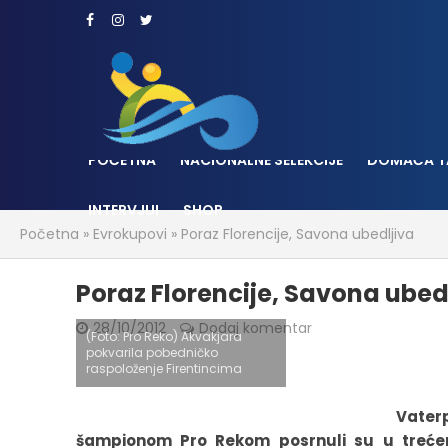
POČETNA
NACIONALNE SELEKCIJE
DOMAĆA T
INTERVJUI
SHOP
Početna
»
Evrokupovi
»
Poraz Florencije, Savona ubedljiva
Poraz Florencije, Savona ubed
28/10/2012
Dodaj komentar
(Foto: Pro Reko) Akvakjara
pokvarila pobedničko
raspoloženje Firentincima
Vater
šampionom Pro Rekom posrnuli su u trećem 