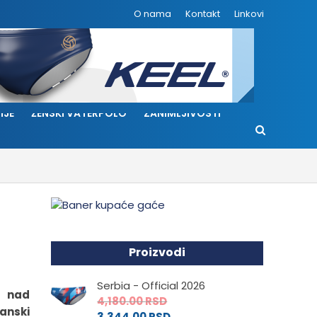
O nama
Kontakt
Linkovi
IJE
ŽENSKI VATERPOLO
ZANIMLJIVOSTI
Proizvodi
Serbia - Official 2026
u nad
4,180.00
RSD
anski
3,344.00
RSD