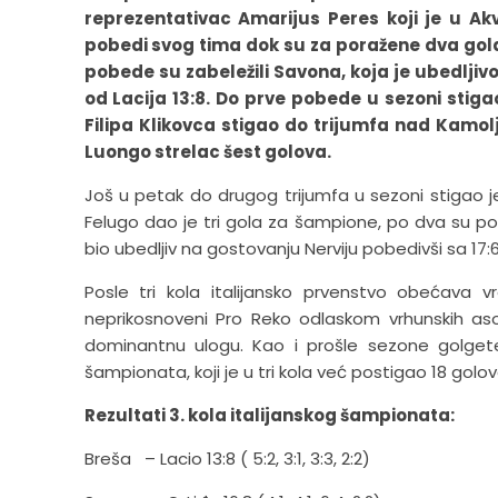
reprezentativac Amarijus Peres koji je u Akv
pobedi svog tima dok su za poražene dva gola d
pobede su zabeležili Savona, koja je ubedljivo 
od Lacija 13:8. Do prve pobede u sezoni stiga
Filipa Klikovca stigao do trijumfa nad Kamolji
Luongo strelac šest golova.
Još u petak do drugog trijumfa u sezoni stigao 
Felugo dao je tri gola za šampione, po dva su pos
bio ubedljiv na gostovanju Nerviju pobedivši sa 17:6
Posle tri kola italijansko prvenstvo obećava v
neprikosnoveni Pro Reko odlaskom vrhunskih asova
dominantnu ulogu. Kao i prošle sezone golgeters
šampionata, koji je u tri kola već postigao 18 golov
Rezultati 3. kola italijanskog šampionata:
Breša – Lacio 13:8 ( 5:2, 3:1, 3:3, 2:2)