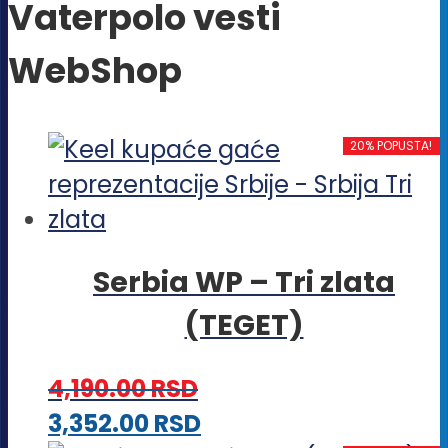
Vaterpolo vesti
WebShop
20% POPUSTA!
Serbia WP – Tri zlata
(TEGET)
4,190.00
RSD
Ovaj
3,352.00
RSD