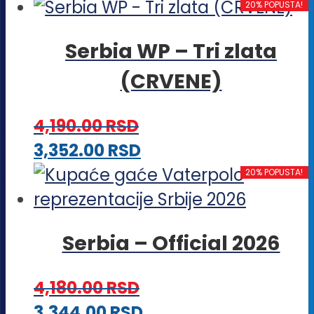
proizvod
20% POPUSTA!
ima
Serbia WP – Tri zlata
više
(CRVENE)
varijanti.
Opcije
4,190.00
RSD
mogu
Ovaj
3,352.00
RSD
biti
proizvod
20% POPUSTA!
izabrane
ima
na
više
stranici
Serbia – Official 2026
varijanti.
proizvoda.
Opcije
4,180.00
RSD
mogu
Ovaj
3,344.00
RSD