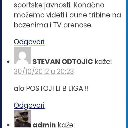
sportske javnosti. Konačno
možemo videti i pune tribine na
bazenima i TV prenose.
Odgovori
STEVAN ODTOJIC
kaže:
30/10/2012 u 20:23
alo POSTOJI LI B LIGA !!
Odgovori
admin
kaže: