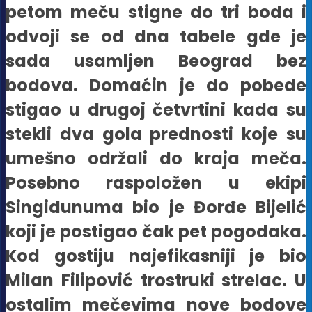
petom meču stigne do tri boda i
odvoji se od dna tabele gde je
sada usamljen Beograd bez
bodova. Domaćin je do pobede
stigao u drugoj četvrtini kada su
stekli dva gola prednosti koje su
umešno održali do kraja meča.
Posebno raspoložen u ekipi
Singidunuma bio je Đorđe Bijelić
koji je postigao čak pet pogodaka.
Kod gostiju najefikasniji je bio
Milan Filipović trostruki strelac. U
ostalim mečevima nove bodove