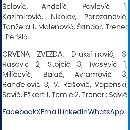
Šelović, Anđelić, Pavlović 1,
Kazimirović, Nikolov, Parezanović,
Tanžera 1, Malenović, Šandor. Trener
: Perišić
CRVENA ZVEZDA: Draksimović, S.
Rašović 2, Stojčić 3, Ivošević 1,
Milićević, Balać, Avramović 3,
Ranđelović 3, V. Rašović, Vapenski,
Savić, Eškert 1, Tomić 2. Trener : Savić
Facebook
X
Email
LinkedIn
WhatsApp