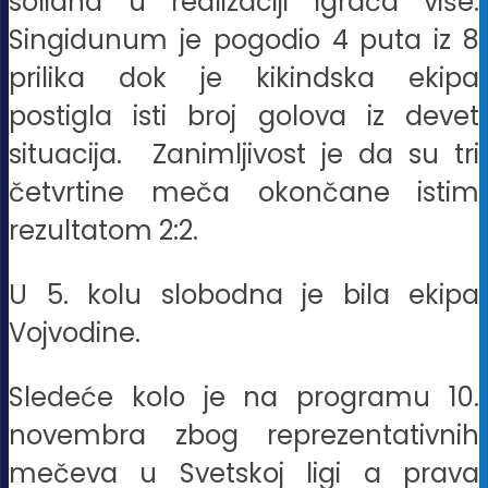
solidna u realizaciji igrača više.
Singidunum je pogodio 4 puta iz 8
prilika dok je kikindska ekipa
postigla isti broj golova iz devet
situacija. Zanimljivost je da su tri
četvrtine meča okončane istim
rezultatom 2:2.
U 5. kolu slobodna je bila ekipa
Vojvodine.
Sledeće kolo je na programu 10.
novembra zbog reprezentativnih
mečeva u Svetskoj ligi a prava