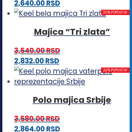
Ovaj
2,640.00
RSD
mogu
proizvod
20% POPUSTA!
biti
ima
izabrane
Majica “Tri zlata”
više
na
varijanti.
stranici
3,540.00
RSD
Opcije
proizvoda.
Ovaj
2,832.00
RSD
mogu
proizvod
20% POPUSTA!
biti
ima
izabrane
više
na
Polo majica Srbije
varijanti.
stranici
Opcije
proizvoda.
3,580.00
RSD
mogu
Ovaj
2,864.00
RSD