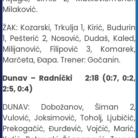
Milaković.
ŽAK: Kozarski, Trkulja 1, Kirić, Budurin
1, Pešterić 2, Nosović, Dudaš, Kaled,
Milijanović, Filipović 3, Komarek,
Marčeta, Đapa. Trener: Gočanin.
Dunav – Radnički 2:18 (0:7, 0:2,
2:5, 0:4)
DUNAV: Dobožanov, Šiman 2,
Vulović, Joksimović, Toholj, Ljubičić,
Prekogačić, Đurđević, Vojčić, Marić,