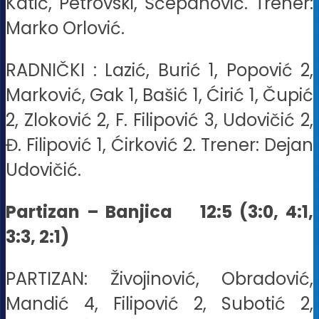
Katić, Petrovski, Šćepanović. Trener:
Marko Orlović.
RADNIČKI : Lazić, Burić 1, Popović 2,
Marković, Gak 1, Bašić 1, Ćirić 1, Čupić
2, Zloković 2, F. Filipović 3, Udovičić 2,
Đ. Filipović 1, Ćirković 2. Trener: Dejan
Udovičić.
Partizan – Banjica 12:5
(3:0, 4:1,
3:3, 2:1)
PARTIZAN: Živojinović, Obradović,
Mandić 4, Filipović 2, Subotić 2,