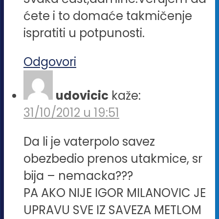
ćete i to domaće takmičenje
ispratiti u potpunosti.
Odgovori
udovicic
kaže:
31/10/2012 u 19:51
Da li je vaterpolo savez
obezbedio prenos utakmice, sr
bija – nemacka???
PA AKO NIJE IGOR MILANOVIC JE
UPRAVU SVE IZ SAVEZA METLOM