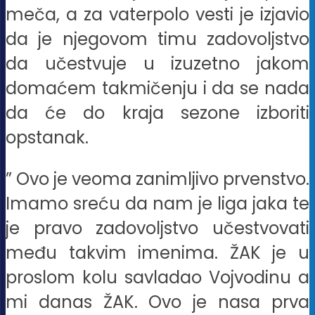
meča, a za vaterpolo vesti je izjavio
da je njegovom timu zadovoljstvo
da učestvuje u izuzetno jakom
domaćem takmičenju i da se nada
da će do kraja sezone izboriti
opstanak.
” Ovo je veoma zanimljivo prvenstvo.
Imamo sreću da nam je liga jaka te
je pravo zadovoljstvo učestvovati
među takvim imenima. ŽAK je u
proslom kolu savladao Vojvodinu a
mi danas ŽAK. Ovo je nasa prva