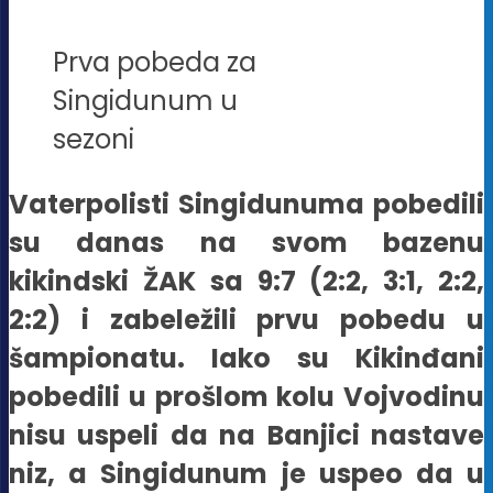
Prva pobeda za
Singidunum u
sezoni
Vaterpolisti Singidunuma pobedili
su danas na svom bazenu
kikindski ŽAK sa 9:7 (2:2, 3:1, 2:2,
2:2) i zabeležili prvu pobedu u
šampionatu. Iako su Kikinđani
pobedili u prošlom kolu Vojvodinu
nisu uspeli da na Banjici nastave
niz, a Singidunum je uspeo da u