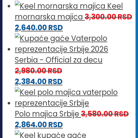
Keel
mornarska majica
3,300.00
RSD
2,640.00
RSD
Serbia - Official za decu
2,980.00
RSD
2,384.00
RSD
Polo majica Srbije
3,580.00
RSD
2,864.00
RSD