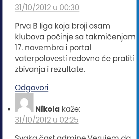
31/10/2012 u 00:30
Prva B liga koja broji osam
klubova počinje sa takmičenjam
17. novembra i portal
vaterpolovesti redovno će pratiti
zbivanja i rezultate.
Odgovori
Nikola
kaže:
31/10/2012 u 02:25
Svaka čast,admine.Verujem da