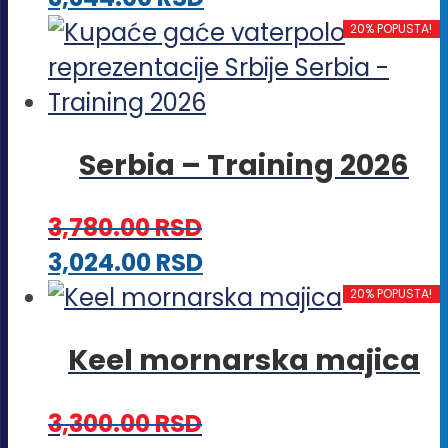
biti
proizvod
20% POPUSTA!
izabrane
ima
na
više
stranici
varijanti.
proizvoda.
Serbia – Training 2026
Opcije
mogu
3,780.00
RSD
biti
Ovaj
3,024.00
RSD
izabrane
proizvod
20% POPUSTA!
na
ima
stranici
Keel mornarska majica
više
proizvoda.
varijanti.
3,300.00
RSD
Opcije