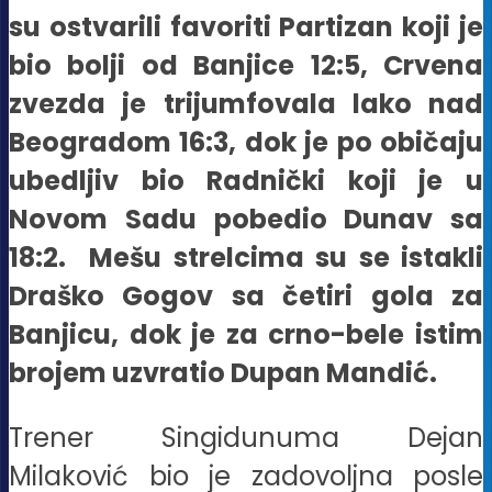
su ostvarili favoriti Partizan koji je
bio bolji od Banjice 12:5, Crvena
zvezda je trijumfovala lako nad
Beogradom 16:3, dok je po običaju
ubedljiv bio Radnički koji je u
Novom Sadu pobedio Dunav sa
18:2. Mešu strelcima su se istakli
Draško Gogov sa četiri gola za
Banjicu, dok je za crno-bele istim
brojem uzvratio Dupan Mandić.
Trener Singidunuma Dejan
Milaković bio je zadovoljna posle