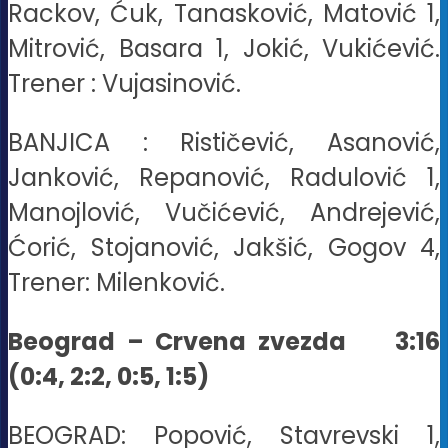
Rackov, Ćuk, Tanasković, Matović 1,
Mitrović, Basara 1, Jokić, Vukićević.
Trener : Vujasinović.
BANJICA : Rističević, Asanović,
Janković, Repanović, Radulović 1,
Manojlović, Vučićević, Andrejević,
Ćorić, Stojanović, Jakšić, Gogov 4,
Trener: Milenković.
Beograd – Crvena zvezda
3:16
(0:4, 2:2, 0:5, 1:5)
BEOGRAD: Popović, Stavrevski 1,