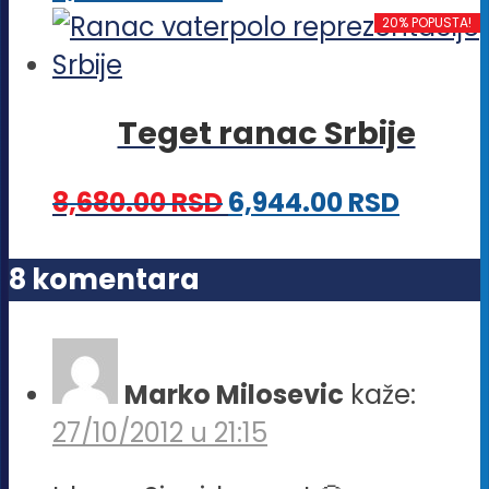
biti
proizvod
20% POPUSTA!
izabrane
ima
na
više
stranici
Teget ranac Srbije
varijanti.
proizvoda.
Opcije
8,680.00
RSD
6,944.00
RSD
mogu
biti
8 komentara
izabrane
na
stranici
Marko Milosevic
kaže:
proizvoda.
27/10/2012 u 21:15