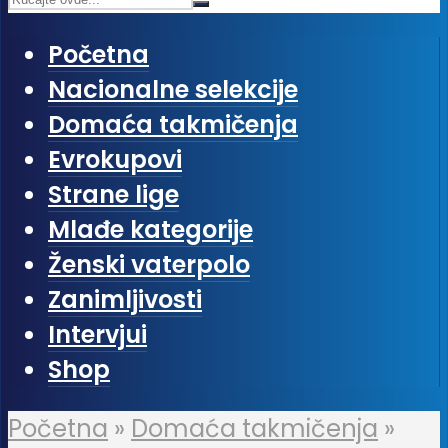
Početna
Nacionalne selekcije
Domaća takmičenja
Evrokupovi
Strane lige
Mlađe kategorije
Ženski vaterpolo
Zanimljivosti
Intervjui
Shop
Početna
»
Domaća takmičenja
»