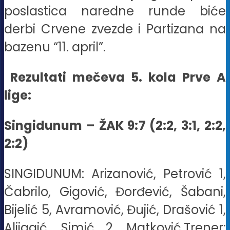
poslastica naredne runde biće
derbi Crvene zvezde i Partizana na
bazenu “11. april”.
Rezultati mečeva 5. kola Prve A
lige:
Singidunum – ŽAK 9:7 (2:2, 3:1, 2:2,
2:2)
SINGIDUNUM: Arizanović, Petrović 1,
Čabrilo, Gigović, Đorđević, Šabani,
Bijelić 5, Avramović, Đujić, Drašović 1,
Alijagić, Simić 2, Matković.Trener: