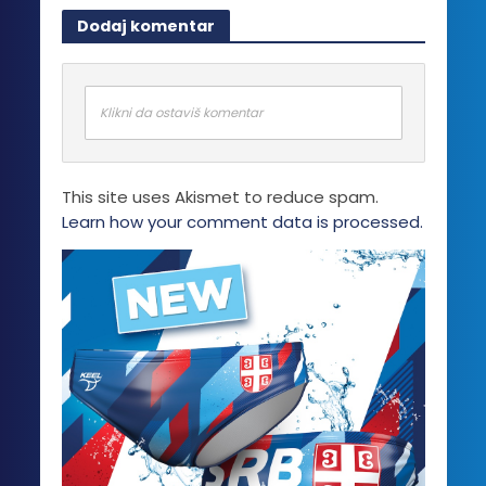
više
Dodaj komentar
varijanti.
Opcije
mogu
biti
Klikni da ostaviš komentar
izabrane
na
stranici
This site uses Akismet to reduce spam.
proizvoda.
Learn how your comment data is processed.