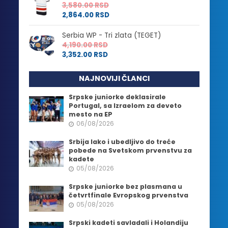
3,580.00
RSD
2,864.00
RSD
Serbia WP - Tri zlata (TEGET)
4,190.00
RSD
3,352.00
RSD
NAJNOVIJI ČLANCI
Srpske juniorke deklasirale
Portugal, sa Izraelom za deveto
mesto na EP
06/08/2026
Srbija lako i ubedljivo do treće
pobede na Svetskom prvenstvu za
kadete
05/08/2026
Srpske juniorke bez plasmana u
četvrtfinale Evropskog prvenstva
05/08/2026
Srpski kadeti savladali i Holandiju