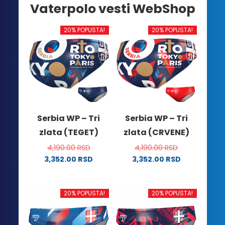
Vaterpolo vesti WebShop
20% POPUSTA!
20% POPUSTA!
Serbia WP – Tri
Serbia WP – Tri
zlata (TEGET)
zlata (CRVENE)
4,190.00
RSD
4,190.00
RSD
3,352.00
RSD
3,352.00
RSD
Ovaj
Ovaj
proizvod
proizvod
ima
ima
20% POPUSTA!
20% POPUSTA!
više
više
varijanti.
varijanti.