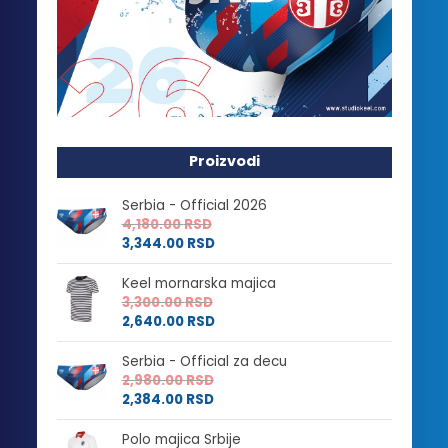
Proizvodi
Serbia - Official 2026
4,180.00
RSD
3,344.00
RSD
Keel mornarska majica
3,300.00
RSD
2,640.00
RSD
Serbia - Official za decu
2,980.00
RSD
2,384.00
RSD
Polo majica Srbije