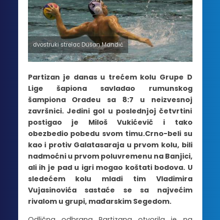
dvostruki strelac Dušan Mandić
Partizan je danas u trećem kolu Grupe D
Lige šapiona savladao rumunskog
šampiona Oradeu sa 8:7 u neizvesnoj
završnici. Jedini gol u poslednjoj četvrtini
postigao je Miloš Vukićevič i tako
obezbedio pobedu svom timu.Crno-beli su
kao i protiv Galatasaraja u prvom kolu, bili
nadmoćni u prvom poluvremenu na Banjici,
ali ih je pad u igri mogao koštati bodova. U
sledećem kolu mladi tim Vladimira
Vujasinovića sastaće se sa najvećim
rivalom u grupi, mađarskim Segedom.
Odlična odbrana Partizana otvorila je na