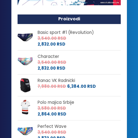
Proizvodi
Basic sport #1 (Revolution)
3,540.00
RSD
2,832.00
RSD
Character
3,540.00
RSD
2,832.00
RSD
Ranac VK Radnički
7,980.00
RSD
6,384.00
RSD
Polo majica Srbije
3,580.00
RSD
2,864.00
RSD
Perfect Wave
3,540.00
RSD