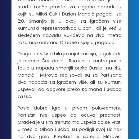
startu meča prostor za uigrane napade iz
kojih su Miloš Ćuk i Dušan Mandić pogodili za
2:0. Smanjio je u akciji sa igračem više
Rumunski reprezentativac Giban , ali je već u
sledećem napadu Vukićević na dva metra
razgrnuo odbranu Oradee i sjajno pogodio.
Druga četvrtina bila je najefikasnija, a goleadu
je otvorio Ćuk da bi Rumuni iz kontre posle
faula u napadu smanjili preko Busile na 4:2.
Mandić i Mitrović realizovali su za Partizana
dva napada sa igračem više, ali su Rumuni
uspevali da odgvore preko Kalmana i Saboa
za 6:4.
Posle dobre igre u prvom poluvremenu
Partizan nije uspeo da očuva prednost,
Oradea je u tim trenutcima uspela da se vrati
u meč a Giban i Sabo su podigli svoj učinak
na dva gola. Preokret je sprečio Mitrović,