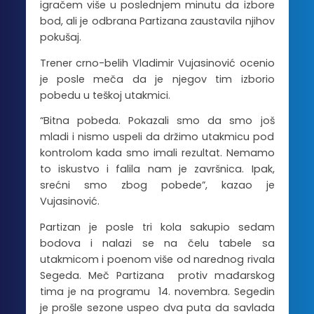
igračem više u poslednjem minutu da izbore
bod, ali je odbrana Partizana zaustavila njihov
pokušaj.
Trener crno-belih Vladimir Vujasinović ocenio
je posle meča da je njegov tim izborio
pobedu u teškoj utakmici.
“Bitna pobeda. Pokazali smo da smo još
mladi i nismo uspeli da držimo utakmicu pod
kontrolom kada smo imali rezultat. Nemamo
to iskustvo i falila nam je završnica. Ipak,
srećni smo zbog pobede”, kazao je
Vujasinović.
Partizan je posle tri kola sakupio sedam
bodova i nalazi se na čelu tabele sa
utakmicom i poenom više od narednog rivala
Segeda. Meč Partizana protiv mađarskog
tima je na programu 14. novembra. Segedin
je prošle sezone uspeo dva puta da savlada