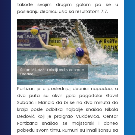
takođe svojim drugim golom pa se u
poslednju deonicu ušlo sa rezultatom 7:7.
Sefan Mitrović u akciji protiv odbrane
Oradee
Partizan je u poslednjoj deonici napadao, a
dva puta su okvir gola pogađalai Gavril
Subotić i Mandić da bi se na dva minuta do
kraja posle odbitka najbolje snašao Nikola
Dedović koji je proigrao Vukićevića. Centar
Partizana snašao se majstorski i doneo
pobedu svom timu. Rumuni su imali šansu sa