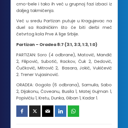
crno-bele i tako ih već u grupnoj fazi izbaci iz
daljeg takmičenja.
Već u sredu Partizan putuje u Kragujevac na
duel sa Radničkim što će biti derbi meč
četvrtog kola Prve A lige Srbije.
Partizan – Oradea 8:7 (3:1, 3:3, 1:3, 1:0)
PARTIZAN: Soro (4 odbrane), Matović, Mandić
2, Filipović, Subotić, Rackov, Ćuk 2, Dedović,
Čučković, Mitrović 2, Basara, Jokić, Vukićević
2. Trener Vujasinović.
ORADEA: Gogola (6 odbrana), Samuila, Sabo
2, Dijakonu, Ćoveanu, Busila 1, Matej Gujman 1,
Popivićiu 1, Kretu, Dunka, Giban 1, Kadar 1.