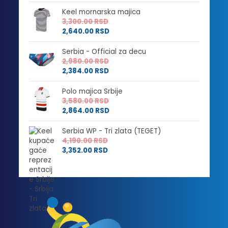
Keel mornarska majica
3,300.00
RSD
2,640.00
RSD
Serbia - Official za decu
2,980.00
RSD
2,384.00
RSD
Polo majica Srbije
3,580.00
RSD
2,864.00
RSD
Serbia WP - Tri zlata (TEGET)
4,190.00
RSD
3,352.00
RSD