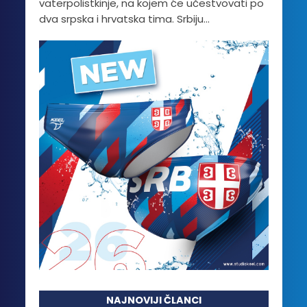
vaterpolistkinje, na kojem će učestvovati po
dva srpska i hrvatska tima. Srbiju...
NAJNOVIJI ČLANCI