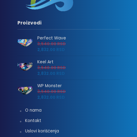
Proizvodi
Perfect Wave
3,540.00
RSD
2,832.00
RSD
Keel Art
3,540.00
RSD
2,832.00
RSD
WP Monster
3,540.00
RSD
2,832.00
RSD
O nama
Kontakt
Uslovi korišćenja