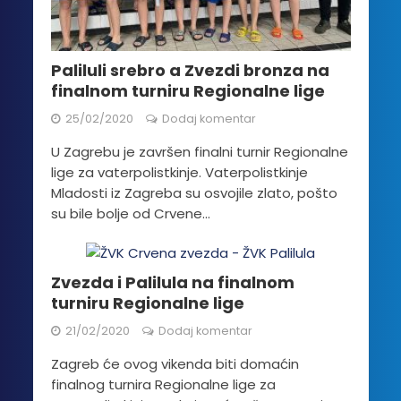
Paliluli srebro a Zvezdi bronza na
finalnom turniru Regionalne lige
25/02/2020
Dodaj komentar
U Zagrebu je završen finalni turnir Regionalne
lige za vaterpolistkinje. Vaterpolistkinje
Mladosti iz Zagreba su osvojile zlato, pošto
su bile bolje od Crvene...
Zvezda i Palilula na finalnom
turniru Regionalne lige
21/02/2020
Dodaj komentar
Zagreb će ovog vikenda biti domaćin
finalnog turnira Regionalne lige za