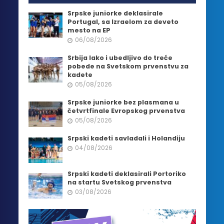
Srpske juniorke deklasirale
Portugal, sa Izraelom za deveto
mesto na EP
06/08/2026
Srbija lako i ubedljivo do treće
pobede na Svetskom prvenstvu za
kadete
05/08/2026
Srpske juniorke bez plasmana u
četvrtfinale Evropskog prvenstva
05/08/2026
Srpski kadeti savladali i Holandiju
04/08/2026
Srpski kadeti deklasirali Portoriko
na startu Svetskog prvenstva
03/08/2026