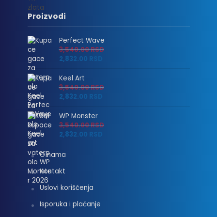
Proizvodi
Perfect Wave
3,540.00
RSD
2,832.00
RSD
Keel Art
3,540.00
RSD
2,832.00
RSD
WP Monster
3,540.00
RSD
2,832.00
RSD
O nama
Kontakt
Uslovi korišćenja
Isporuka i plaćanje