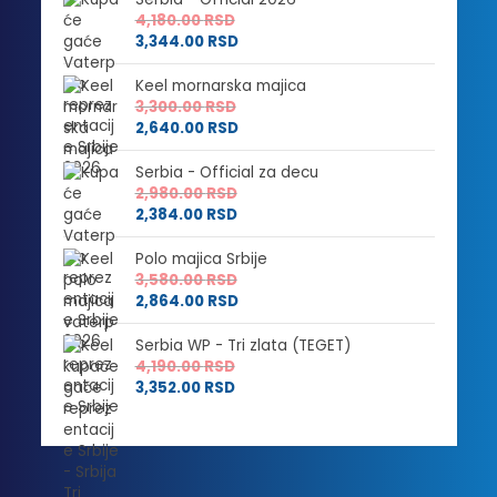
4,180.00
RSD
3,344.00
RSD
Keel mornarska majica
3,300.00
RSD
2,640.00
RSD
Serbia - Official za decu
2,980.00
RSD
2,384.00
RSD
Polo majica Srbije
3,580.00
RSD
2,864.00
RSD
Serbia WP - Tri zlata (TEGET)
4,190.00
RSD
3,352.00
RSD