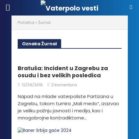
Početna
»
Žurnal
Oznaka Žurnal
Bratuša: Incident u Zagrebu za
osudu i bez velikih posledica
12/09/2016
2 komentara
Napad na mlade vaterpoliste Partizana u
Zagrebu, tokom turnira „Mali medo“, izazvao
je veliku pažnju javnosti i medija, kao i
mnogobrojne kontradiktorne...