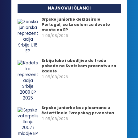
NAJNOVIJI ČLANCI
Srpske juniorke deklasirale
Portugal, sa Izraelom za deveto
mesto na EP
06/08/2026
Srbija lako i ubedljivo do treće
pobede na Svetskom prvenstvu za
kadete
05/08/2026
Srpske juniorke bez plasmana u
četvrtfinale Evropskog prvenstva
05/08/2026