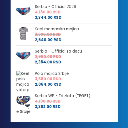
Serbia - Official 2026
4,180.00
RSD
3,344.00
RSD
Keel mornarska majica
3,300.00
RSD
2,640.00
RSD
Serbia - Official za decu
2,980.00
RSD
2,384.00
RSD
Polo majica Srbije
3,580.00
RSD
2,864.00
RSD
Serbia WP - Tri zlata (TEGET)
4,190.00
RSD
3,352.00
RSD