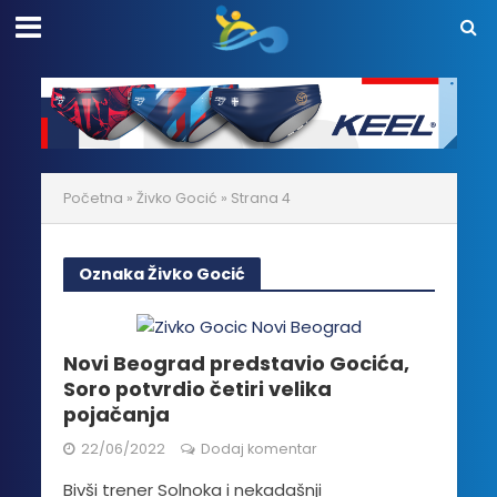
Početna
»
Živko Gocić
»
Strana 4
Oznaka Živko Gocić
Novi Beograd predstavio Gocića,
Soro potvrdio četiri velika
pojačanja
22/06/2022
Dodaj komentar
Bivši trener Solnoka i nekadašnji