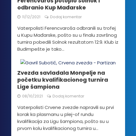
Ferencvaroš potopio Solnok i
odbranio Kup Mađarske
11/12/2021
Dodaj komentar
Vaterpolisti Ferencvaroša odbranili su trofej
u Kupu Mađarske, pošto su u finalu završnog
turnira pobedili Solnok rezultatom 12:9. Klub iz
Budimpešte je tako...
Zvezda savladala Monpelje na
početku kvalifikacionog turnira
Lige šampiona
08/10/2021
Dodaj komentar
Vaterpolisti Crvene zvezde napravili su prvi
korak ka plasmanu u plej-of rundu
kvalifikacija za Ligu šampiona, pošto su u
prvom kolu kvalifikacionog turnira u...