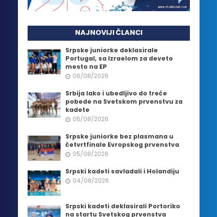
NAJNOVIJI ČLANCI
Srpske juniorke deklasirale
Portugal, sa Izraelom za deveto
mesto na EP
06/08/2026
Srbija lako i ubedljivo do treće
pobede na Svetskom prvenstvu za
kadete
05/08/2026
Srpske juniorke bez plasmana u
četvrtfinale Evropskog prvenstva
05/08/2026
Srpski kadeti savladali i Holandiju
04/08/2026
Srpski kadeti deklasirali Portoriko
na startu Svetskog prvenstva