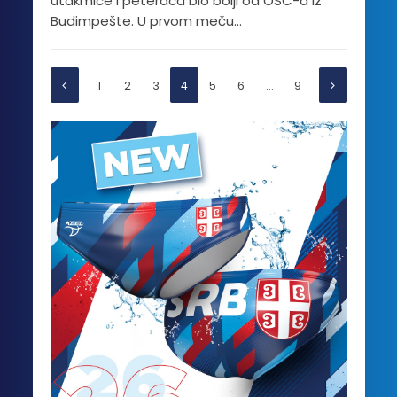
utakmice i peteraca bio bolji od OSC-a iz
Budimpešte. U prvom meču...
1
2
3
4
5
6
…
9