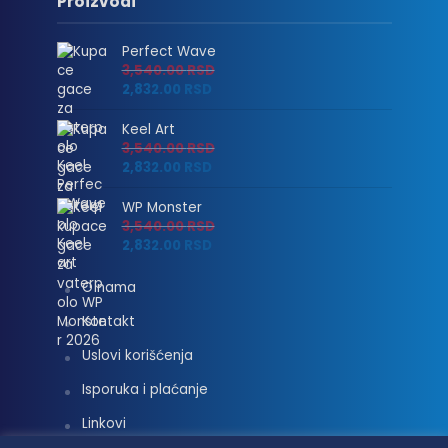
Proizvodi
Perfect Wave
3,540.00
RSD
2,832.00
RSD
Keel Art
3,540.00
RSD
2,832.00
RSD
WP Monster
3,540.00
RSD
2,832.00
RSD
O nama
Kontakt
Uslovi korišćenja
Isporuka i plaćanje
Linkovi