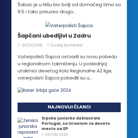
Šabac je u Nišu bio bolji od domaćeg tima sa
9:5 i tako preuzeo drugo...
Šapčani ubedljivi u Zadru
24/01/2018
Dodaj komentar
Vaterpolisti Šapca ostvarili su novu pobedu
u regionalnom takmičenju. U poslednjoj
utakmici devetog kola Regionalne A2 lige,
vaterpolisti Šapca pobedili su u...
NAJNOVIJI ČLANCI
Srpske juniorke deklasirale
Portugal, sa Izraelom za deveto
mesto na EP
06/08/2026