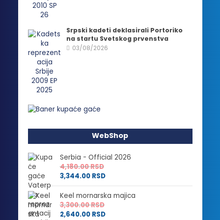
Srpski kadeti deklasirali Portoriko
na startu Svetskog prvenstva
03/08/2026
WebShop
Serbia - Official 2026
4,180.00
RSD
3,344.00
RSD
Keel mornarska majica
3,300.00
RSD
2,640.00
RSD