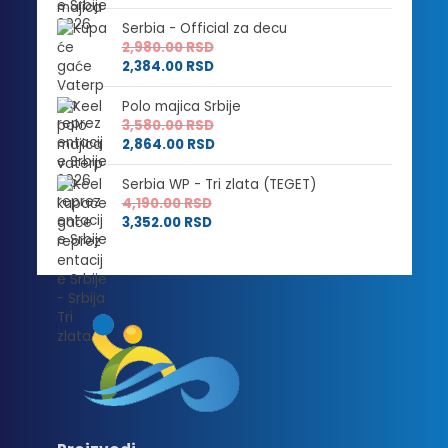
Serbia - Official za decu
2,980.00
RSD
2,384.00
RSD
Polo majica Srbije
3,580.00
RSD
2,864.00
RSD
Serbia WP - Tri zlata (TEGET)
4,190.00
RSD
3,352.00
RSD