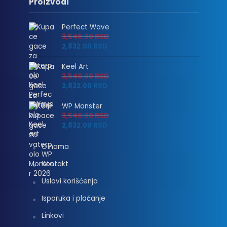
Proizvodi
Perfect Wave
3,540.00
RSD
2,832.00
RSD
Keel Art
3,540.00
RSD
2,832.00
RSD
WP Monster
3,540.00
RSD
2,832.00
RSD
O nama
Kontakt
Uslovi korišćenja
Isporuka i plaćanje
Linkovi