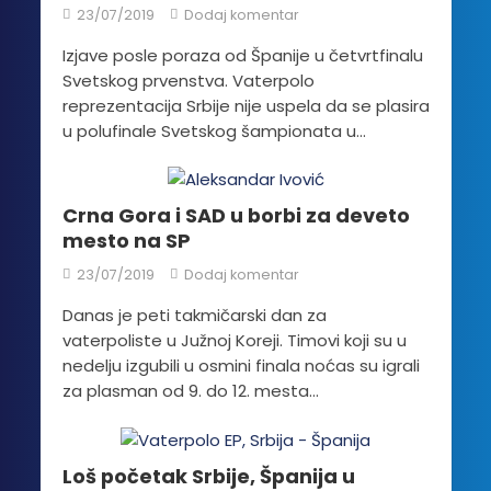
23/07/2019
Dodaj komentar
Izjave posle poraza od Španije u četvrtfinalu
Svetskog prvenstva. Vaterpolo
reprezentacija Srbije nije uspela da se plasira
u polufinale Svetskog šampionata u...
Crna Gora i SAD u borbi za deveto
mesto na SP
23/07/2019
Dodaj komentar
Danas je peti takmičarski dan za
vaterpoliste u Južnoj Koreji. Timovi koji su u
nedelju izgubili u osmini finala noćas su igrali
za plasman od 9. do 12. mesta...
Loš početak Srbije, Španija u