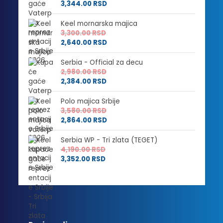
3,344.00
RSD
Keel mornarska majica
3,300.00
RSD
2,640.00
RSD
Serbia - Official za decu
2,980.00
RSD
2,384.00
RSD
Polo majica Srbije
3,580.00
RSD
2,864.00
RSD
Serbia WP - Tri zlata (TEGET)
4,190.00
RSD
3,352.00
RSD