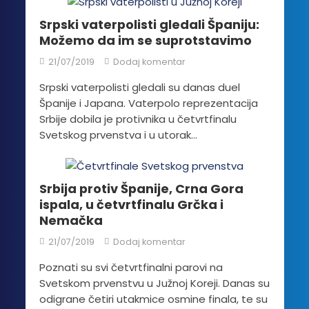
Srpski vaterpolisti gledali Španiju:
Možemo da im se suprotstavimo
21/07/2019
Dodaj komentar
Srpski vaterpolisti gledali su danas duel
Španije i Japana. Vaterpolo reprezentacija
Srbije dobila je protivnika u četvrtfinalu
Svetskog prvenstva i u utorak...
Srbija protiv Španije, Crna Gora
ispala, u četvrtfinalu Grčka i
Nemačka
21/07/2019
Dodaj komentar
Poznati su svi četvrtfinalni parovi na
Svetskom prvenstvu u Južnoj Koreji. Danas su
odigrane četiri utakmice osmine finala, te su