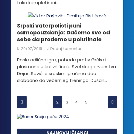
tako kompletirani...
Srpski vaterpolisti puni
samopouzdanja: Daćemo sve od
sebe da prođemo u polufinale
20/07/2019
Dodaj komentar
Posle odlične igre, pobede protiv Grčke i
plasmana u četvrtfinale Svetskog prvenstva
Dejan Savić je srpskim igračima dao
slobodno do večernjeg treninga. Dušan...
1
2
3
4
5
NAJNOVIJI ČLANCI