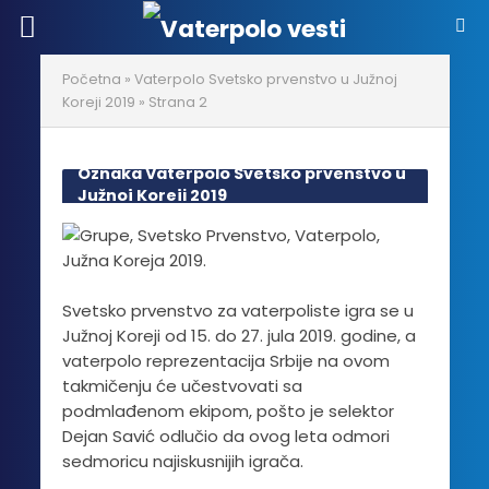
Početna
»
Vaterpolo Svetsko prvenstvo u Južnoj
Koreji 2019
»
Strana 2
Oznaka Vaterpolo Svetsko prvenstvo u
Južnoj Koreji 2019
Svetsko prvenstvo za vaterpoliste igra se u
Južnoj Koreji od 15. do 27. jula 2019. godine, a
vaterpolo reprezentacija Srbije na ovom
takmičenju će učestvovati sa
podmlađenom ekipom, pošto je selektor
Dejan Savić odlučio da ovog leta odmori
sedmoricu najiskusnijih igrača.