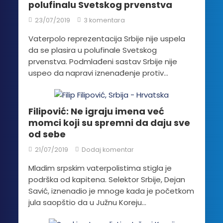
polufinalu Svetskog prvenstva
23/07/2019
3 komentara
Vaterpolo reprezentacija Srbije nije uspela
da se plasira u polufinale Svetskog
prvenstva. Podmlađeni sastav Srbije nije
uspeo da napravi iznenađenje protiv...
Filipović: Ne igraju imena već
momci koji su spremni da daju sve
od sebe
21/07/2019
Dodaj komentar
Mladim srpskim vaterpolistima stigla je
podrška od kapitena. Selektor Srbije, Dejan
Savić, iznenadio je mnoge kada je početkom
jula saopštio da u Južnu Koreju...