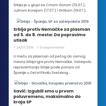
Srbija je u grupi sa Crnom Gorom (15.07.),
Južnom Korejom (17.07.) i Grčkom (19.07.).
Srbija protiv Nemačke za plasman
od 5. do 8. mesta: Da popravimo
utisak
24/07/2019
Dodaj komentar
U meču za plasman od petog do osmog
mesta Srbija igra protiv Nemačke. Vaterpolo
reprezentacija Srbije posle poraza od
Španije u četvrtfinalu Svetskog...
Savić: Izgubili smo u prvom
poluvremenu, maksimalno do
kraja SP