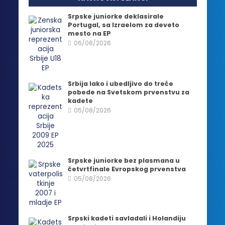
Srpske juniorke deklasirale
Portugal, sa Izraelom za deveto
mesto na EP
06/08/2026
Srbija lako i ubedljivo do treće
pobede na Svetskom prvenstvu za
kadete
05/08/2026
Srpske juniorke bez plasmana u
četvrtfinale Evropskog prvenstva
05/08/2026
Srpski kadeti savladali i Holandiju